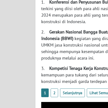
1.
Konferensi dan Penyusunan Bu
BABEL
terkini yang diisi oleh para ahli na
2024 merupakan para ahli yang te
WN
SUMBAR
konstruksi di Indonesia.
2.
Gerakan Nasional Bangga Buata
WN
Indonesia (BBWI)
kegiatan yang di
SUMSEL
UMKM jasa konstruksi nasional unt
sehingga mempunya kesempatan 
WN
BENGKULU
produknya melalui acara ini.
3.
Kompetisi Tenaga Kerja Konstru
WN
LAMPUNG
kemampuan para tukang dari seluru
konstruksi menjadi garda terdep
WN
JATENG
1
2
Selanjutnya
Lihat Sem
WN