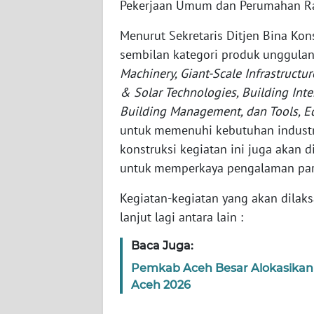
Pekerjaan Umum dan Perumahan Rak
SERAMBI
Menurut Sekretaris Ditjen Bina Ko
WN
sembilan kategori produk unggula
JAMBI
Machinery, Giant-Scale Infrastructur
& Solar Technologies, Building Inte
WN
Building Management, dan Tools, 
SULTRA
untuk memenuhi kebutuhan industr
konstruksi kegiatan ini juga akan 
WN
NTB
untuk memperkaya pengalaman para
Kegiatan-kegiatan yang akan dilak
WN
lanjut lagi antara lain :
SULTENG
Baca Juga:
WN
Pemkab Aceh Besar Alokasikan R
SULBAR
Aceh 2026
WN