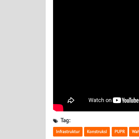
NUSANTARA
WN
JOGJA
WN
JATIM
WN
BALI
WN
KALBAR
WN
KALTENG
Tag:
Infrastruktur
Konstruksi
PUPR
Wa
WN