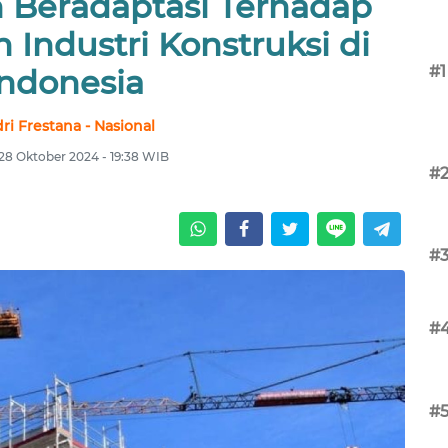
 Beradaptasi Terhadap
Industri Konstruksi di
#1
Indonesia
ri Frestana - Nasional
 28 Oktober 2024 - 19:38 WIB
#
#
#
#