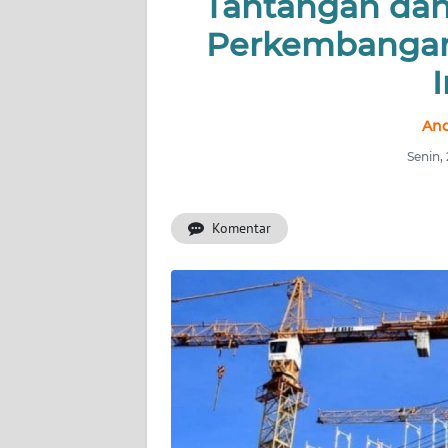
Tantangan dan
INDEKS
BERITA
Perkembangan 
KONTAK
KAMI
And
Senin,
INFO
IKLAN
Komentar
TENTANG
KAMI
PEDOMAN
MEDIA
SIBER
REDAKSI