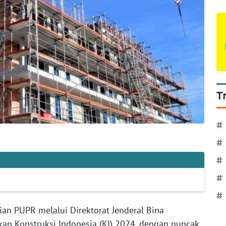
T
#
#
#
#
#
an PUPR melalui Direktorat Jenderal Bina
an Konstruksi Indonesia (KI) 2024, dengan puncak