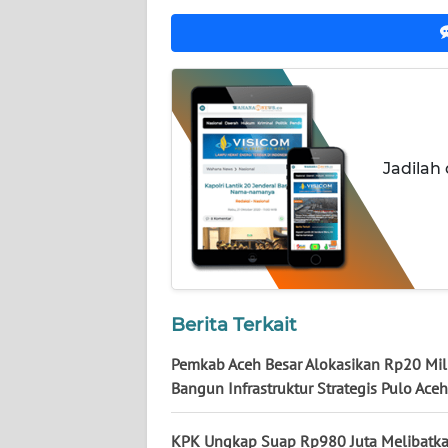
KALTARA
WN
KALSEL
WN
KALTIM
Jadilah
WN
SULSEL
WN
GORONTALO
Berita Terkait
WN
Pemkab Aceh Besar Alokasikan Rp20 Mil
SULUT
Bangun Infrastruktur Strategis Pulo Ace
WN
KPK Ungkap Suap Rp980 Juta Melibatk
MALUKU