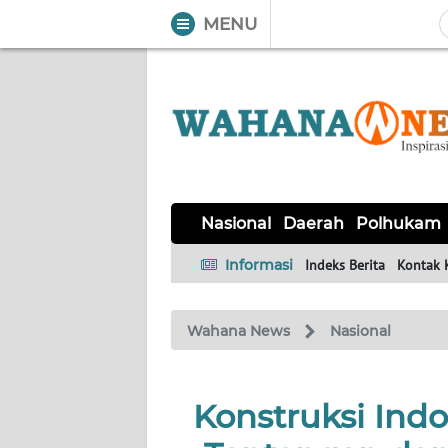
MENU
WAHANA
Tutup
TV
NASIONAL
DAERAH
POLHUKAM
KRIMINAL
EKUIN
SAINS-
KESEHATAN
INTERNASIONAL
Nasional
Daerah
Polhukam
TEKNO
Informasi
Indeks Berita
Kontak 
SERBA-
PENDIDIKAN
OLAHRAGA
OPINI
SERBI
Wahana News
Nasional
EDITORIAL
Konstruksi Indo
Informasi