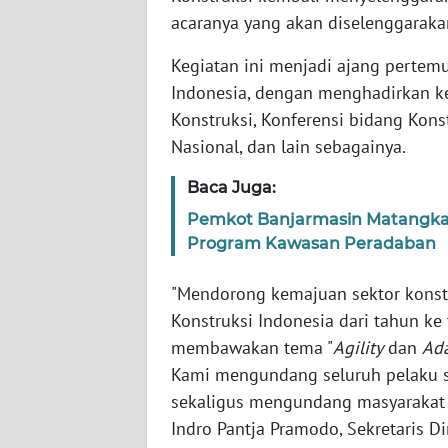
acaranya yang akan diselenggarak
WN
Kegiatan ini menjadi ajang pertem
NTT
Indonesia, dengan menghadirkan ke
Konstruksi, Konferensi bidang Kons
WN
Nasional, dan lain sebagainya.
KEPRI
Baca Juga:
WN
Pemkot Banjarmasin Matangkan
PAPUA
Program Kawasan Peradaban
WN
"Mendorong kemajuan sektor konst
PAPUA
BARAT
Konstruksi Indonesia dari tahun ke
membawakan tema "
Agility
dan
Ada
WN
Kami mengundang seluruh pelaku sek
RIAU
sekaligus mengundang masyarakat 
Indro Pantja Pramodo, Sekretaris Di
WN