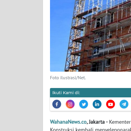
KARIR
DISCLAIMER
Wahana
News
Regional
WN
SUMUT
Foto ilustrasi/Net.
WN
JAKARTA
Ikuti Kami di:
WN
JABAR
WahanaNews.co
, Jakarta -
Kementeri
WN
Konstruksi kembali menyelenggarak
BANTEN