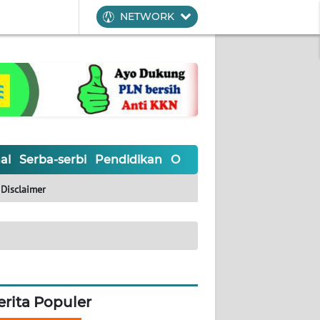
NETWORK
al
Serba-serbi
Pendidikan
Olahraga
Opini
Editoria
Disclaimer
erita Populer