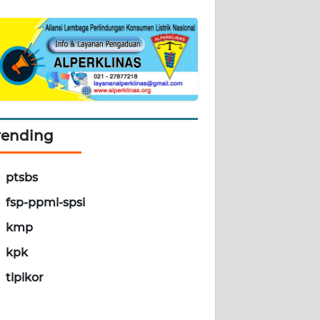
rending
ptsbs
fsp-ppmi-spsi
kmp
kpk
tipikor