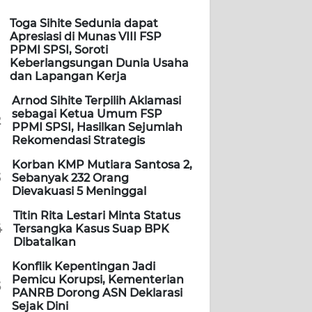
Toga Sihite Sedunia dapat
Apresiasi di Munas VIII FSP
PPMI SPSI, Soroti
Keberlangsungan Dunia Usaha
dan Lapangan Kerja
Arnod Sihite Terpilih Aklamasi
sebagai Ketua Umum FSP
2
PPMI SPSI, Hasilkan Sejumlah
Rekomendasi Strategis
Korban KMP Mutiara Santosa 2,
3
Sebanyak 232 Orang
Dievakuasi 5 Meninggal
Titin Rita Lestari Minta Status
4
Tersangka Kasus Suap BPK
Dibatalkan
Konflik Kepentingan Jadi
Pemicu Korupsi, Kementerian
5
PANRB Dorong ASN Deklarasi
Sejak Dini