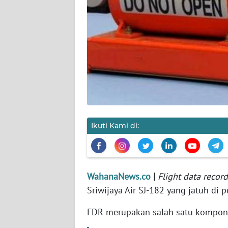
KARIR
DISCLAIMER
Wahana
News
Regional
WN
SUMUT
Ikuti Kami di:
WN
JAKARTA
WahanaNews.co
|
Flight data record
WN
Sriwijaya Air SJ-182 yang jatuh di 
JABAR
FDR merupakan salah satu kompo
WN
BANTEN