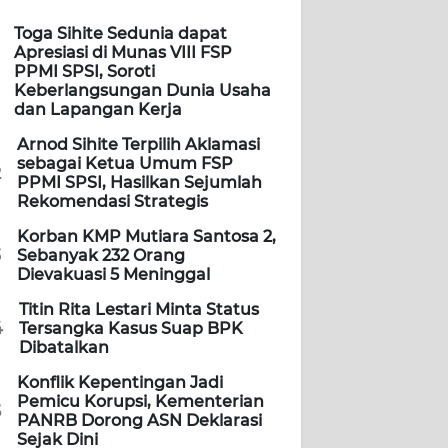
Toga Sihite Sedunia dapat
Apresiasi di Munas VIII FSP
PPMI SPSI, Soroti
Keberlangsungan Dunia Usaha
dan Lapangan Kerja
Arnod Sihite Terpilih Aklamasi
sebagai Ketua Umum FSP
2
PPMI SPSI, Hasilkan Sejumlah
Rekomendasi Strategis
Korban KMP Mutiara Santosa 2,
3
Sebanyak 232 Orang
Dievakuasi 5 Meninggal
Titin Rita Lestari Minta Status
4
Tersangka Kasus Suap BPK
Dibatalkan
Konflik Kepentingan Jadi
Pemicu Korupsi, Kementerian
5
PANRB Dorong ASN Deklarasi
Sejak Dini