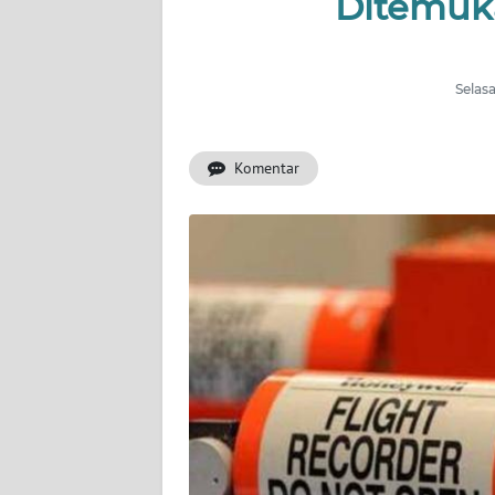
Ditemuka
INDEKS
BERITA
Selasa
KONTAK
KAMI
Komentar
INFO
IKLAN
TENTANG
KAMI
PEDOMAN
MEDIA
SIBER
REDAKSI