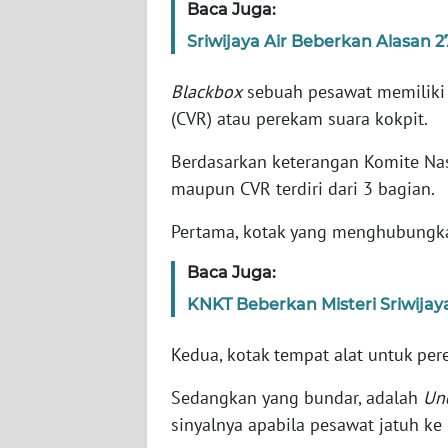
Baca Juga:
Sriwijaya Air Beberkan Alasan 2
WN
NTT
Blackbox
sebuah pesawat memiliki
(CVR) atau perekam suara kokpit.
WN
KEPRI
Berdasarkan keterangan Komite Nas
maupun CVR terdiri dari 3 bagian.
WN
PAPUA
Pertama, kotak yang menghubung
Baca Juga:
WN
PAPUA
KNKT Beberkan Misteri Sriwijay
BARAT
Kedua, kotak tempat alat untuk pere
WN
RIAU
Sedangkan yang bundar, adalah
Un
sinyalnya apabila pesawat jatuh ke 
WN