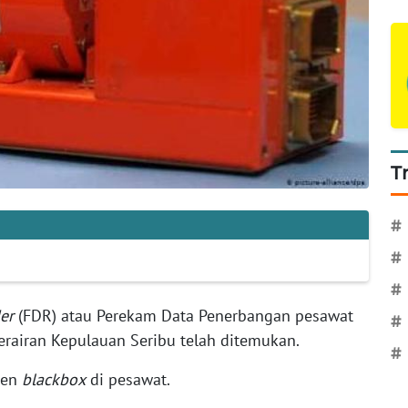
T
#
#
#
er
(FDR) atau Perekam Data Penerbangan pesawat
#
perairan Kepulauan Seribu telah ditemukan.
#
nen
blackbox
di pesawat.