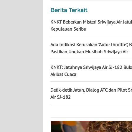
NUSANTARA
Berita Terkait
WN
KNKT Beberkan Misteri Sriwijaya Air Jatu
JOGJA
Kepulauan Seribu
WN
Ada Indikasi Kerusakan "Auto-Throttle", 
JATIM
Pastikan Ungkap Musibah Sriwijaya Air
WN
KNKT: Jatuhnya Sriwijaya Air SJ-182 Buk
BALI
Akibat Cuaca
WN
KALBAR
Detik-detik Jatuh, Dialog ATC dan Pilot S
Air SJ-182
WN
KALTENG
WN