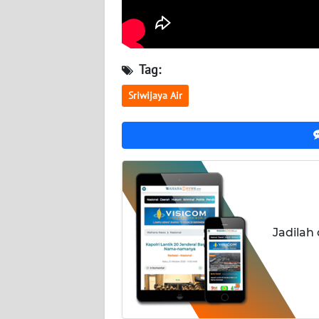
BABEL
WN
SUMBAR
Tag:
Sriwijaya Air
WN
SUMSEL
WN
BENGKULU
WN
LAMPUNG
Jadilah
WN
JATENG
WN