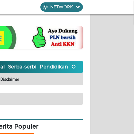
NETWORK
al
Serba-serbi
Pendidikan
Olahraga
Opini
Editoria
Disclaimer
erita Populer