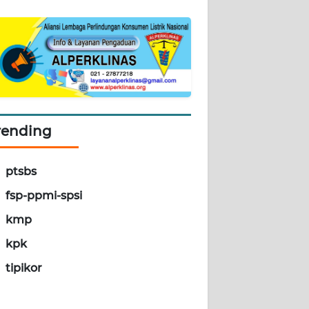
rending
ptsbs
fsp-ppmi-spsi
kmp
kpk
tipikor