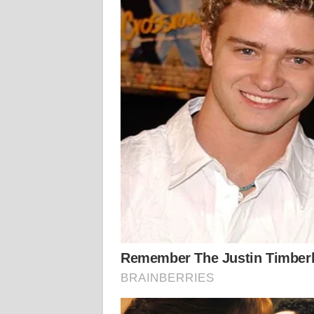
KALTARA
WN
KALSEL
WN
KALTIM
WN
SULSEL
WN
GORONTALO
WN
SULUT
WN
MALUKU