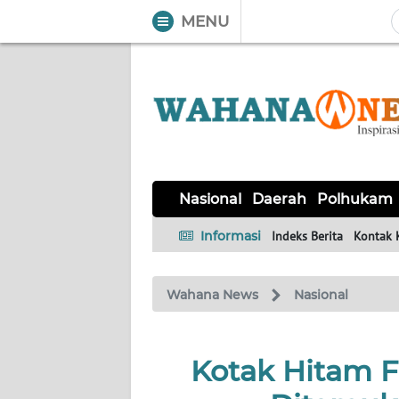
MENU
WAHANA
Tutup
TV
NASIONAL
DAERAH
POLHUKAM
KRIMINAL
EKUIN
SAINS-
KESEHATAN
INTERNASIONAL
Nasional
Daerah
Polhukam
TEKNO
Informasi
Indeks Berita
Kontak 
SERBA-
PENDIDIKAN
OLAHRAGA
OPINI
SERBI
Wahana News
Nasional
EDITORIAL
Kotak Hitam FD
Informasi