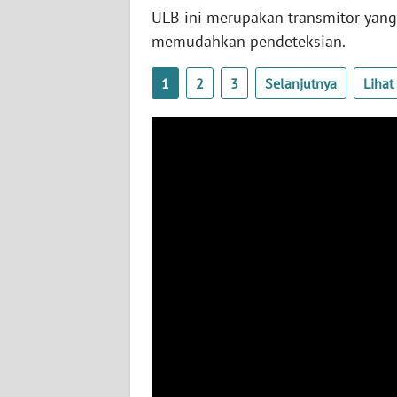
SERAMBI
ULB ini merupakan transmitor yan
memudahkan pendeteksian.
WN
JAMBI
1
2
3
Selanjutnya
Liha
WN
SULTRA
WN
NTB
WN
SULTENG
WN
SULBAR
WN