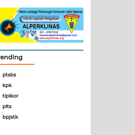
rending
ptsbs
kpk
tipikor
plts
bpjstk