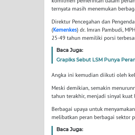
komitmen pemerintah dalam pena
ternyata masih menemukan berbag
WN
Direktur Pencegahan dan Pengenda
NTT
(
Kemenkes
) dr. Imran Pambudi, MP
25-49 tahun memiliki porsi terbe
WN
KEPRI
Baca Juga:
Grapiks Sebut LSM Punya Peran 
WN
PAPUA
Angka ini kemudian diikuti oleh k
WN
Meski demikian, semakin menurunn
PAPUA
BARAT
tahun terakhir, menjadi sinyal kua
Berbagai upaya untuk menyamakan p
WN
melibatkan peran berbagai sektor 
RIAU
Baca Juga:
WN