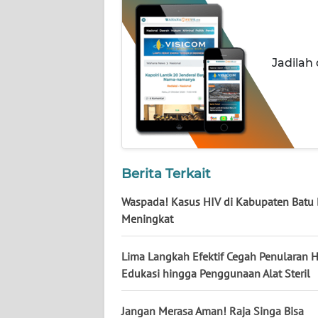
NUSANTARA
WN
JOGJA
Jadilah
WN
JATIM
WN
BALI
Berita Terkait
WN
Waspada! Kasus HIV di Kabupaten Batu 
KALBAR
Meningkat
WN
Lima Langkah Efektif Cegah Penularan HI
KALTENG
Edukasi hingga Penggunaan Alat Steril
WN
Jangan Merasa Aman! Raja Singa Bisa