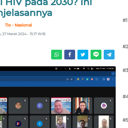
i HIV pada 2030? Ini
njelasannya
#1
Tio - Nasional
 27 Maret 2024 - 15:17 WIB
#
#
#
#