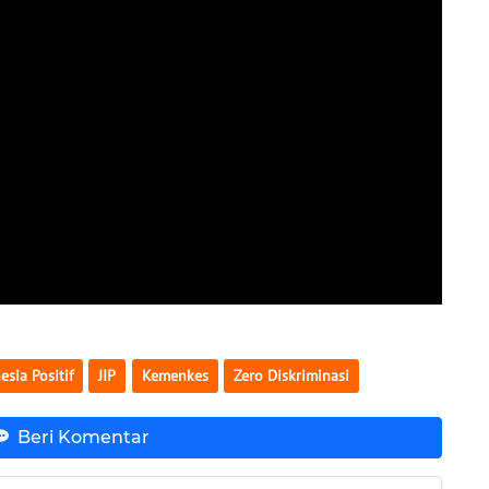
esia Positif
JIP
Kemenkes
Zero Diskriminasi
Beri Komentar