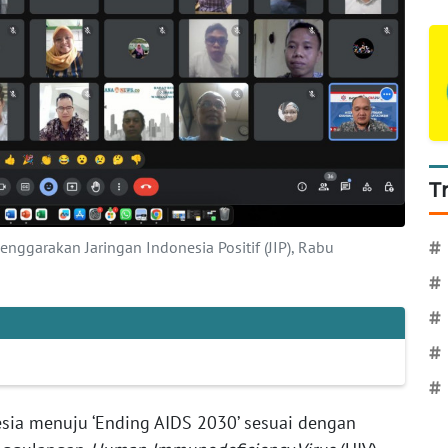
T
nggarakan Jaringan Indonesia Positif (JIP), Rabu
#
#
#
#
#
sia menuju ‘Ending AIDS 2030’ sesuai dengan