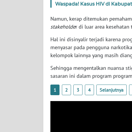
Waspada! Kasus HIV di Kabupa
SERAMBI
Namun, kerap ditemukan pemahaman 
WN
stakeholde
r di luar area kesehatan
JAMBI
Hal ini disinyalir terjadi karena 
WN
menyasar pada pengguna narkotika, p
SULTRA
kelompok lainnya yang masih diang
WN
Sehingga mengentalkan nuansa sti
NTB
sasaran ini dalam program program
WN
1
2
3
4
Selanjutnya
SULTENG
WN
SULBAR
WN