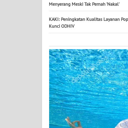
KALTARA
Menyerang Meski Tak Pernah 'Nakal'
WN
KAKI: Peningkatan Kualitas Layanan Pop
KALSEL
Kunci ODHIV
WN
KALTIM
WN
SULSEL
WN
GORONTALO
WN
SULUT
WN
MALUKU