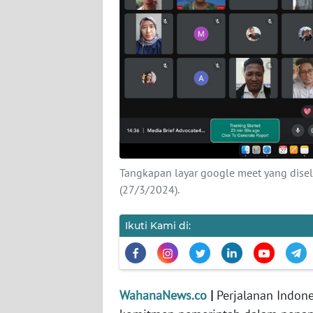
KARIR
DISCLAIMER
Wahana
News
Regional
WN
SUMUT
Tangkapan layar google meet yang disele
(27/3/2024).
WN
JAKARTA
Ikuti Kami di:
WN
JABAR
WahanaNews.co
|
Perjalanan Indone
WN
BANTEN