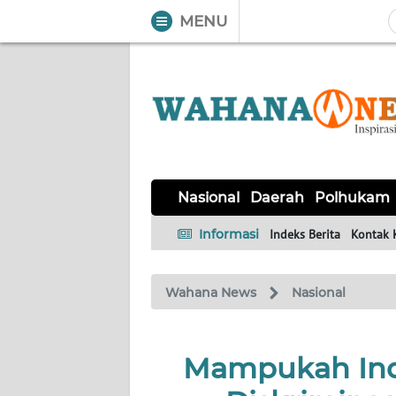
MENU
WAHANA
Tutup
TV
NASIONAL
DAERAH
POLHUKAM
KRIMINAL
EKUIN
SAINS-
KESEHATAN
INTERNASIONAL
Nasional
Daerah
Polhukam
TEKNO
Informasi
Indeks Berita
Kontak 
SERBA-
PENDIDIKAN
OLAHRAGA
OPINI
SERBI
Wahana News
Nasional
EDITORIAL
Mampukah Ind
Informasi