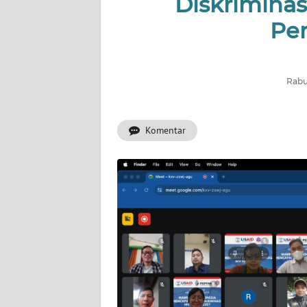
Diskriminas
INDEKS
BERITA
Pe
KONTAK
KAMI
Rabu,
INFO
IKLAN
Komentar
TENTANG
KAMI
PEDOMAN
MEDIA
SIBER
REDAKSI