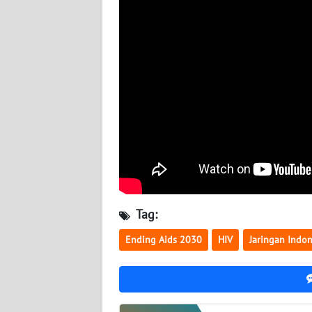
BABEL
WN
SUMBAR
WN
SUMSEL
WN
BENGKULU
WN
Tag:
LAMPUNG
Ending Aids 2030
HIV
Jaringan Indon
WN
JATENG
WN