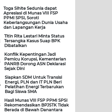
Toga Sihite Sedunia dapat
Apresiasi di Munas VIII FSP
PPMI SPSI, Soroti
Keberlangsungan Dunia Usaha
dan Lapangan Kerja
Titin Rita Lestari Minta Status
2
Tersangka Kasus Suap BPK
Dibatalkan
Konflik Kepentingan Jadi
Pemicu Korupsi, Kementerian
3
PANRB Dorong ASN Deklarasi
Sejak Dini
Siapkan SDM Untuk Transisi
Energi, PLN dan IT PLN Beri
4
Pelatihan Energi Terbarukan
Bagi Siswa SMA
Hasil Munas VIII FSP PPMI SPSI
5
Rekomendasikan BPJSTK Tidak
Berada di Bawah Danantara