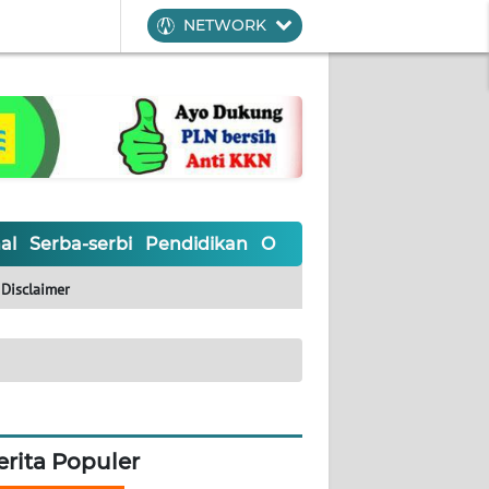
NETWORK
al
Serba-serbi
Pendidikan
Olahraga
Opini
Editoria
Disclaimer
erita Populer