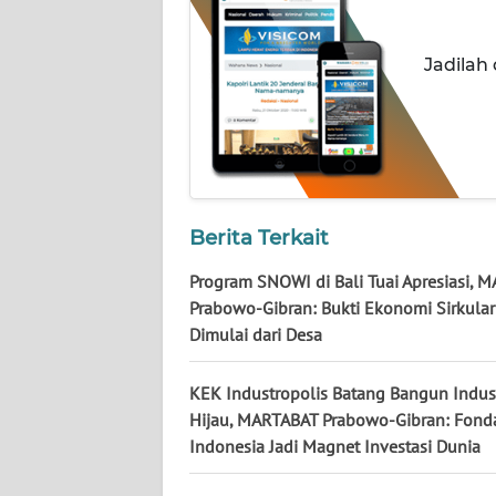
KALTARA
WN
Jadilah
KALSEL
WN
KALTIM
WN
Berita Terkait
SULSEL
Program SNOWI di Bali Tuai Apresiasi, 
WN
Prabowo-Gibran: Bukti Ekonomi Sirkular
GORONTALO
Dimulai dari Desa
WN
KEK Industropolis Batang Bangun Indust
SULUT
Hijau, MARTABAT Prabowo-Gibran: Fond
Indonesia Jadi Magnet Investasi Dunia
WN
MALUKU