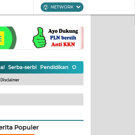
NETWORK
al
Serba-serbi
Pendidikan
Olahraga
Opini
Editoria
Disclaimer
erita Populer