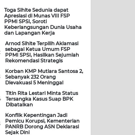
Toga Sihite Sedunia dapat
Apresiasi di Munas VIII FSP
PPMI SPSI, Soroti
Keberlangsungan Dunia Usaha
dan Lapangan Kerja
Arnod Sihite Terpilih Aklamasi
sebagai Ketua Umum FSP
2
PPMI SPSI, Hasilkan Sejumlah
Rekomendasi Strategis
Korban KMP Mutiara Santosa 2,
3
Sebanyak 232 Orang
Dievakuasi 5 Meninggal
Titin Rita Lestari Minta Status
4
Tersangka Kasus Suap BPK
Dibatalkan
Konflik Kepentingan Jadi
Pemicu Korupsi, Kementerian
5
PANRB Dorong ASN Deklarasi
Sejak Dini