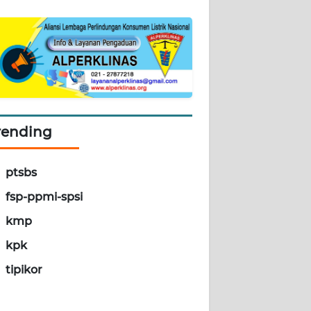
rending
ptsbs
fsp-ppmi-spsi
kmp
kpk
tipikor