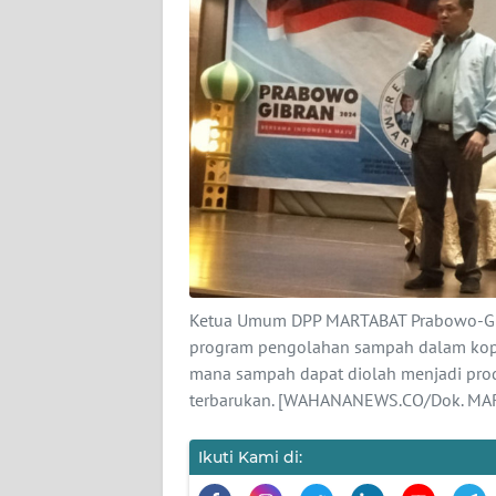
KARIR
DISCLAIMER
Wahana
News
Regional
WN
SUMUT
WN
Ketua Umum DPP MARTABAT Prabowo-Gib
JAKARTA
program pengolahan sampah dalam koper
mana sampah dapat diolah menjadi prod
WN
terbarukan. [WAHANANEWS.CO/Dok. MAR
JABAR
Ikuti Kami di:
WN
BANTEN