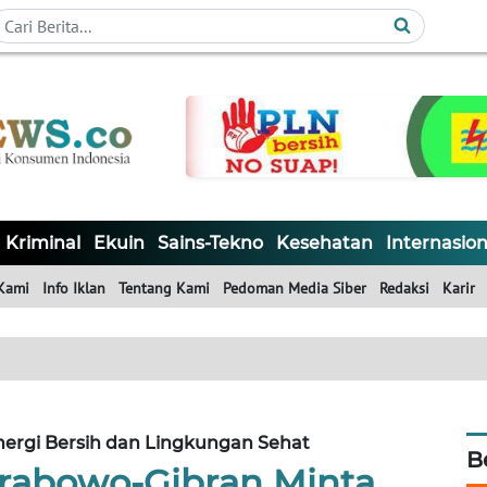
Kriminal
Ekuin
Sains-Tekno
Kesehatan
Internasion
Kami
Info Iklan
Tentang Kami
Pedoman Media Siber
Redaksi
Karir
rgi Bersih dan Lingkungan Sehat
B
abowo-Gibran Minta