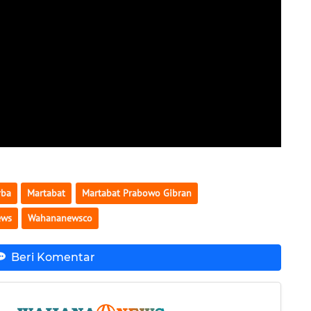
rba
Martabat
Martabat Prabowo Gibran
ews
Wahananewsco
Beri Komentar