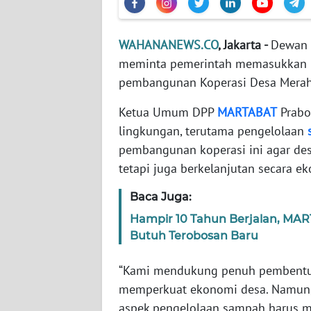
WN
WAHANANEWS.CO
, Jakarta -
Dewan 
NTT
meminta pemerintah memasukkan 
pembangunan Koperasi Desa Merah P
WN
KEPRI
Ketua Umum DPP
MARTABAT
Prabo
lingkungan, terutama pengelolaan
WN
pembangunan koperasi ini agar de
PAPUA
tetapi juga berkelanjutan secara ek
WN
Baca Juga:
PAPUA
BARAT
Hampir 10 Tahun Berjalan, MA
Butuh Terobosan Baru
WN
“Kami mendukung penuh pembentuk
RIAU
memperkuat ekonomi desa. Namun, 
aspek pengelolaan sampah harus m
WN