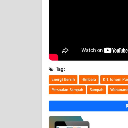
NUSANTARA
WN
JOGJA
WN
JATIM
WN
BALI
Tag:
Energi Bersih
Himbara
Krt Tohom Pu
WN
KALBAR
Persoalan Sampah
Sampah
Wahanan
WN
KALTENG
WN