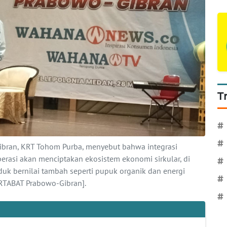
T
#
#
ran, KRT Tohom Purba, menyebut bahwa integrasi
asi akan menciptakan ekosistem ekonomi sirkular, di
#
uk bernilai tambah seperti pupuk organik dan energi
#
TABAT Prabowo-Gibran].
#