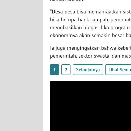
BABEL
“Desa-desa bisa memanfaatkan sist
WN
bisa berupa bank sampah, pembuat
SUMBAR
menghasilkan biogas. Jika program
ekonominya akan semakin besar bag
WN
SUMSEL
Ia juga mengingatkan bahwa keber
pemerintah, sektor swasta, dan mas
WN
BENGKULU
1
2
Selanjutnya
Lihat Sem
WN
LAMPUNG
WN
JATENG
WN