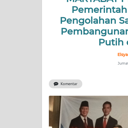
INDEKS
Pemerintah
BERITA
Pengolahan S
KONTAK
Pembangunan 
KAMI
Putih 
INFO
IKLAN
Elsya
Jumat
TENTANG
KAMI
Komentar
PEDOMAN
MEDIA
SIBER
REDAKSI