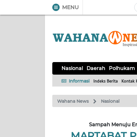
MENU
WAHANA
Tutup
TV
NASIONAL
DAERAH
POLHUKAM
KRIMINAL
EKUIN
SAINS-
KESEHATAN
INTERNASIONAL
Nasional
Daerah
Polhukam
TEKNO
Informasi
Indeks Berita
Kontak 
SERBA-
PENDIDIKAN
OLAHRAGA
OPINI
SERBI
Wahana News
Nasional
EDITORIAL
Sampah Menuju Ene
Informasi
MARTABAT Pr