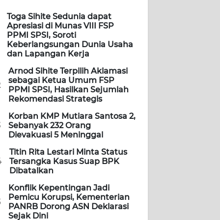
Toga Sihite Sedunia dapat
Apresiasi di Munas VIII FSP
PPMI SPSI, Soroti
Keberlangsungan Dunia Usaha
dan Lapangan Kerja
Arnod Sihite Terpilih Aklamasi
sebagai Ketua Umum FSP
2
PPMI SPSI, Hasilkan Sejumlah
Rekomendasi Strategis
Korban KMP Mutiara Santosa 2,
3
Sebanyak 232 Orang
Dievakuasi 5 Meninggal
Titin Rita Lestari Minta Status
4
Tersangka Kasus Suap BPK
Dibatalkan
Konflik Kepentingan Jadi
Pemicu Korupsi, Kementerian
5
PANRB Dorong ASN Deklarasi
Sejak Dini