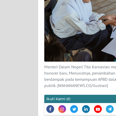
KARIR
DISCLAIMER
Wahana
News
Regional
WN
SUMUT
Menteri Dalam Negeri Tito Karnavian me
WN
honorer baru. Menurutnya, penambahan
JAKARTA
berdampak pada kemampuan APBD dala
publik. (WAHANANEWS.CO/Ilustrasi)
WN
JABAR
Ikuti Kami di:
WN
BANTEN