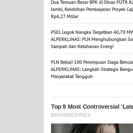
KALTARA
Dua Temuan Besar BPK di Dinas PUTR K
Jambi, Kelebihan Pembayaran Proyek Ca
Rp6,27 Miliar
WN
KALSEL
PSEL Legok Nangka Targetkan 40,79 MW
WN
ALPERKLINAS: PLN Menghubungkan So
KALTIM
Sampah dan Ketahanan Energi
WN
PLN Bekali 100 Perempuan Siaga Benca
SULSEL
ALPERKLINAS: Langkah Strategis Bang
Masyarakat Tangguh
WN
GORONTALO
WN
SULUT
WN
MALUKU