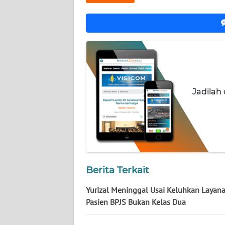
NUSANTARA
WN
JOGJA
WN
JATIM
Jadilah
WN
BALI
WN
KALBAR
Berita Terkait
WN
KALTENG
Yurizal Meninggal Usai Keluhkan Layana
Pasien BPJS Bukan Kelas Dua
WN