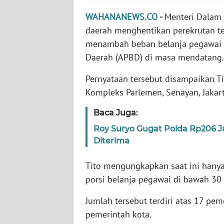
WAHANANEWS.CO
-
Menteri Dalam 
WN
daerah menghentikan perekrutan te
NTT
menambah beban belanja pegawai 
Daerah (APBD) di masa mendatang.
WN
KEPRI
Pernyataan tersebut disampaikan Ti
Kompleks Parlemen, Senayan, Jakart
WN
PAPUA
Baca Juga:
Roy Suryo Gugat Polda Rp206 
WN
Diterima
PAPUA
BARAT
Tito mengungkapkan saat ini hanya
porsi belanja pegawai di bawah 30 
WN
RIAU
Jumlah tersebut terdiri atas 17 pe
pemerintah kota.
WN