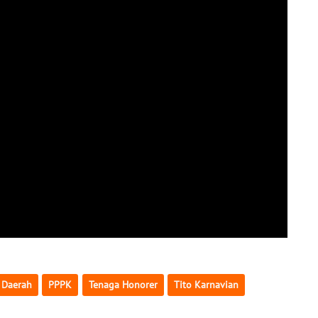
 Daerah
PPPK
Tenaga Honorer
Tito Karnavian