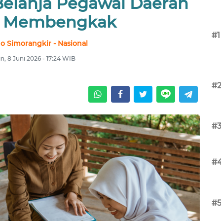
Belanja Pegawai Daerah
 Membengkak
#1
no Simorangkir - Nasional
n, 8 Juni 2026 - 17:24 WIB
#
#
#
#