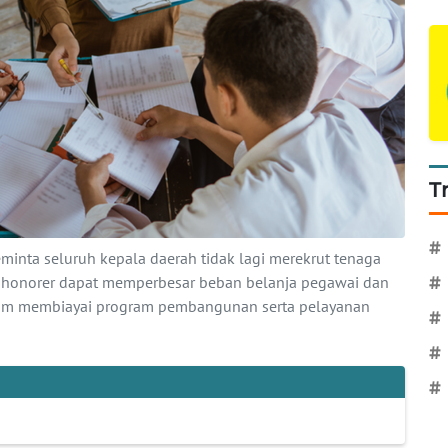
T
#
minta seluruh kepala daerah tidak lagi merekrut tenaga
 honorer dapat memperbesar beban belanja pegawai dan
#
m membiayai program pembangunan serta pelayanan
#
#
#