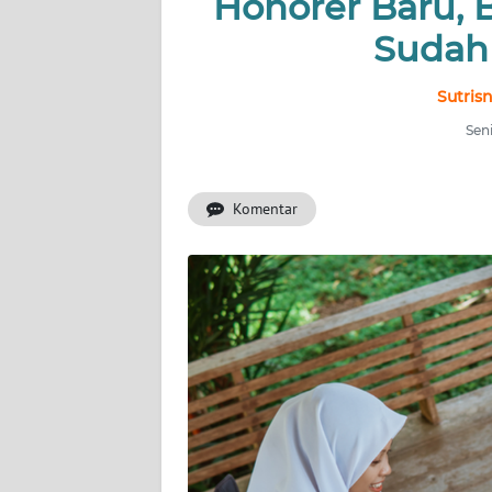
Honorer Baru, 
INDEKS
BERITA
Sudah
KONTAK
Sutris
KAMI
Seni
INFO
IKLAN
Komentar
TENTANG
KAMI
PEDOMAN
MEDIA
SIBER
REDAKSI