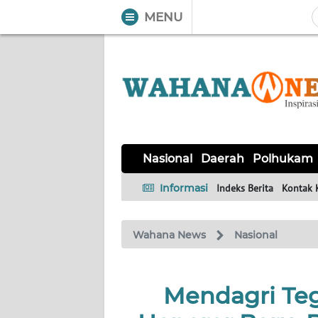
MENU
WAHANA
Tutup
TV
NASIONAL
DAERAH
POLHUKAM
KRIMINAL
EKUIN
SAINS-
KESEHATAN
INTERNASIONAL
Nasional
Daerah
Polhukam
TEKNO
Informasi
Indeks Berita
Kontak 
SERBA-
PENDIDIKAN
OLAHRAGA
OPINI
SERBI
Wahana News
Nasional
EDITORIAL
Mendagri Te
Informasi