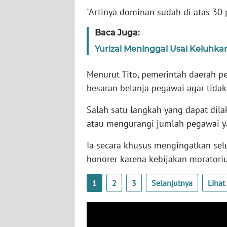
SERAMBI
"Artinya dominan sudah di atas 30 p
Baca Juga:
WN
JAMBI
Yurizal Meninggal Usai Keluhk
WN
Menurut Tito, pemerintah daerah 
SULTRA
besaran belanja pegawai agar tidak
Salah satu langkah yang dapat di
WN
NTB
atau mengurangi jumlah pegawai y
Ia secara khusus mengingatkan selu
WN
SULTENG
honorer karena kebijakan moratori
1
2
3
Selanjutnya
Liha
WN
SULBAR
WN