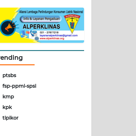
rending
ptsbs
fsp-ppmi-spsi
kmp
kpk
tipikor