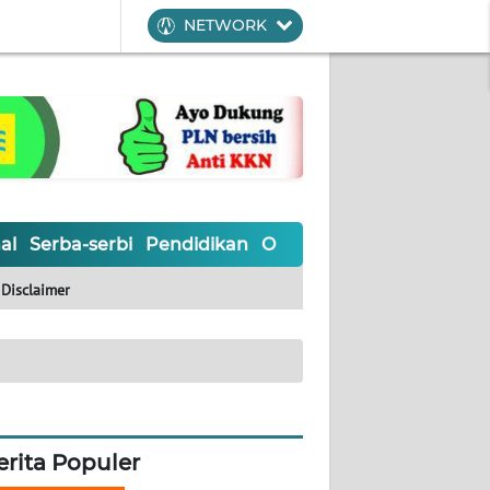
NETWORK
al
Serba-serbi
Pendidikan
Olahraga
Opini
Editoria
Disclaimer
erita Populer