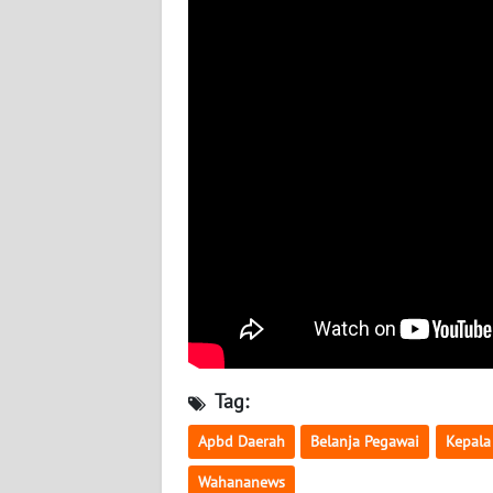
BABEL
WN
SUMBAR
WN
SUMSEL
WN
BENGKULU
WN
LAMPUNG
WN
Tag:
JATENG
Apbd Daerah
Belanja Pegawai
Kepala
WN
Wahananews