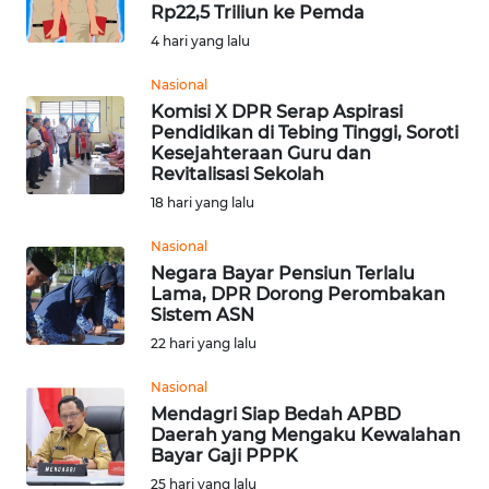
SAINS-TEKNO
Rp22,5 Triliun ke Pemda
4 hari yang lalu
KESEHATAN
Nasional
Komisi X DPR Serap Aspirasi
Pendidikan di Tebing Tinggi, Soroti
INTERNASIONAL
Kesejahteraan Guru dan
Revitalisasi Sekolah
SERBA-SERBI
18 hari yang lalu
Nasional
PENDIDIKAN
Negara Bayar Pensiun Terlalu
Lama, DPR Dorong Perombakan
Sistem ASN
OLAHRAGA
22 hari yang lalu
OPINI
Nasional
Mendagri Siap Bedah APBD
Daerah yang Mengaku Kewalahan
EDITORIAL
Bayar Gaji PPPK
25 hari yang lalu