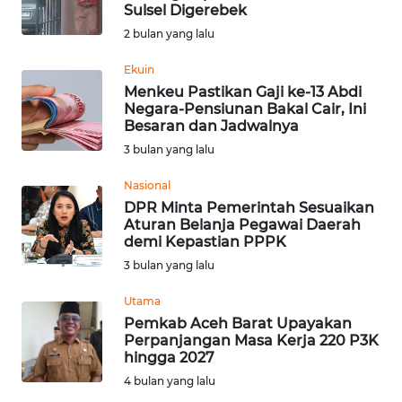
Sulsel Digerebek
WN
2 bulan yang lalu
BABEL
Ekuin
Menkeu Pastikan Gaji ke-13 Abdi
WN
Negara-Pensiunan Bakal Cair, Ini
SUMBAR
Besaran dan Jadwalnya
3 bulan yang lalu
WN
SUMSEL
Nasional
DPR Minta Pemerintah Sesuaikan
Aturan Belanja Pegawai Daerah
WN
demi Kepastian PPPK
BENGKULU
3 bulan yang lalu
WN
Utama
LAMPUNG
Pemkab Aceh Barat Upayakan
Perpanjangan Masa Kerja 220 P3K
hingga 2027
WN
JATENG
4 bulan yang lalu