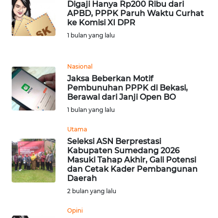
Digaji Hanya Rp200 Ribu dari
APBD, PPPK Paruh Waktu Curhat
ke Komisi XI DPR
KARIR
1 bulan yang lalu
DISCLAIMER
Nasional
Wahana
Jaksa Beberkan Motif
News
Pembunuhan PPPK di Bekasi,
Regional
Berawal dari Janji Open BO
1 bulan yang lalu
WN
SUMUT
Utama
Seleksi ASN Berprestasi
Kabupaten Sumedang 2026
WN
Masuki Tahap Akhir, Gali Potensi
JAKARTA
dan Cetak Kader Pembangunan
Daerah
WN
2 bulan yang lalu
JABAR
Opini