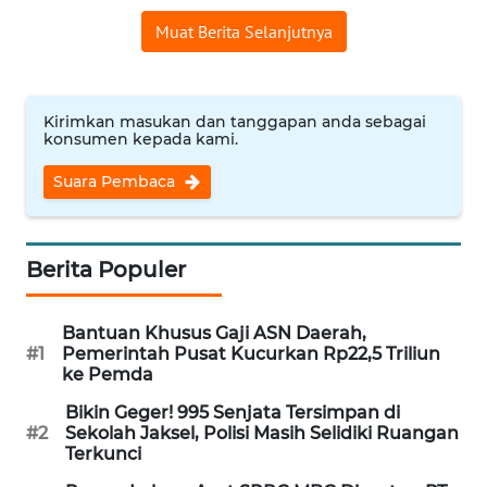
WN
Muat Berita Selanjutnya
NUSANTARA
WN
Kirimkan masukan dan tanggapan anda sebagai
JOGJA
konsumen kepada kami.
Suara Pembaca
WN
JATIM
Berita Populer
WN
BALI
Bantuan Khusus Gaji ASN Daerah,
WN
#1
Pemerintah Pusat Kucurkan Rp22,5 Triliun
KALBAR
ke Pemda
Bikin Geger! 995 Senjata Tersimpan di
WN
#2
Sekolah Jaksel, Polisi Masih Selidiki Ruangan
KALTENG
Terkunci