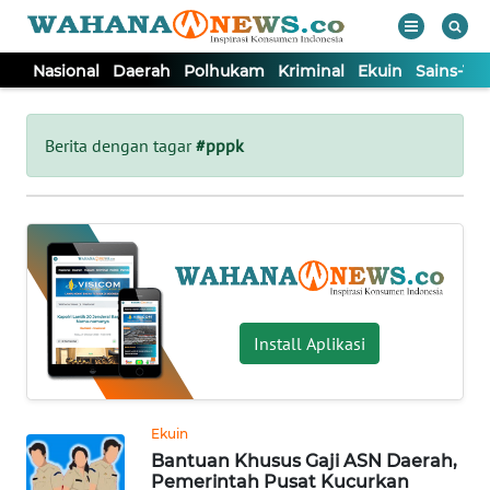
Nasional
Daerah
Polhukam
Kriminal
Ekuin
Sains-Te
WAHANA
Tutup
TV
Berita dengan tagar
#pppk
NASIONAL
DAERAH
POLHUKAM
Install Aplikasi
KRIMINAL
Ekuin
EKUIN
Bantuan Khusus Gaji ASN Daerah,
Pemerintah Pusat Kucurkan