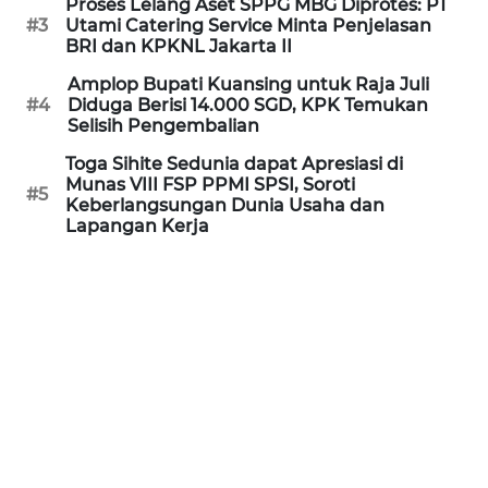
Proses Lelang Aset SPPG MBG Diprotes: PT
WN
#3
Utami Catering Service Minta Penjelasan
BRI dan KPKNL Jakarta II
KALTARA
Amplop Bupati Kuansing untuk Raja Juli
WN
#4
Diduga Berisi 14.000 SGD, KPK Temukan
Selisih Pengembalian
KALSEL
Toga Sihite Sedunia dapat Apresiasi di
Munas VIII FSP PPMI SPSI, Soroti
WN
#5
Keberlangsungan Dunia Usaha dan
KALTIM
Lapangan Kerja
WN
SULSEL
WN
GORONTALO
WN
SULUT