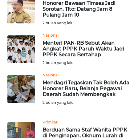
Honorer Bawaan Timses Jadi
Sorotan, Tito: Datang Jam 8
WN
Pulang Jam 10
SERAMBI
2 bulan yang lalu
WN
Nasional
JAMBI
Menteri PAN-RB Sebut Akan
Angkat PPPK Paruh Waktu Jadi
PPPK Secara Bertahap
WN
SULTRA
2 bulan yang lalu
Nasional
WN
Mendagri Tegaskan Tak Boleh Ada
NTB
Honorer Baru, Belanja Pegawai
Daerah Sudah Membengkak
WN
2 bulan yang lalu
SULTENG
Kriminal
WN
Berduan Sama Staf Wanita PPPK
SULBAR
di Penginapan, Oknum Lurah di