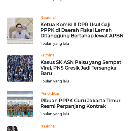
Informasi
INDEKS
Nasional
BERITA
Ketua Komisi II DPR Usul Gaji
PPPK di Daerah Fiskal Lemah
Ditanggung Bertahap lewat APBN
KONTAK
KAMI
1 bulan yang lalu
Kriminal
INFO
Kasus SK ASN Palsu yang Sempat
IKLAN
Viral, PNS Gresik Jadi Tersangka
Baru
TENTANG
1 bulan yang lalu
KAMI
Pendidikan
Ribuan PPPK Guru Jakarta Timur
PEDOMAN
Resmi Perpanjang Kontrak
MEDIA
SIBER
1 bulan yang lalu
Nasional
REDAKSI