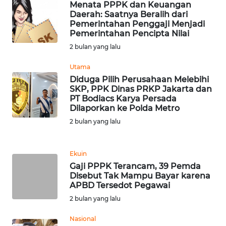
Menata PPPK dan Keuangan
WN
Daerah: Saatnya Beralih dari
BANTEN
Pemerintahan Penggaji Menjadi
Pemerintahan Pencipta Nilai
WN
2 bulan yang lalu
NTT
Utama
Diduga Pilih Perusahaan Melebihi
WN
SKP, PPK Dinas PRKP Jakarta dan
KEPRI
PT Bodiacs Karya Persada
Dilaporkan ke Polda Metro
WN
2 bulan yang lalu
PAPUA
Ekuin
WN
Gaji PPPK Terancam, 39 Pemda
PAPUA
Disebut Tak Mampu Bayar karena
BARAT
APBD Tersedot Pegawai
2 bulan yang lalu
WN
RIAU
Nasional