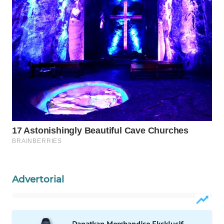
WAHANA
LISTRIK
WAHANA
TRAVEL
WAHANA
TV
WAHANANEWS
ID
WAHANANEWS
CO ID
Advertorial
WAHANANEWS
NET
Dapatkan Merchandise Eksklusif