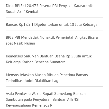
Dirut BPJS: 120.472 Peserta PBI Penyakit Katastropik
WN
NUSANTARA
Sudah Aktif Kembali
WN
Bansos Rp17,5 T Digelontorkan untuk 18 Juta Keluarga
JOGJA
BPJS PBI Mendadak Nonaktif, Pemerintah Angkat Bicara
WN
soal Nasib Pasien
JATIM
Kemensos Salurkan Bantuan Usaha Rp 5 Juta untuk
WN
Keluarga Korban Bencana Sumatera
BALI
Mensos Jelaskan Alasan Ribuan Penerima Bansos
WN
Terindikasi Judol Diaktifkan Lagi
KALBAR
Asda Pemkesra Wakili Bupati Sumedang Berikan
WN
Sambutan pada Penyaluran Bantuan ATENSI
KALTENG
Kewirausahaan Kemensos RI