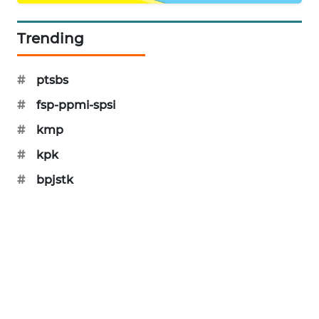
SIBARAGAS
NEWS
Trending
METRO
#
ptsbs
SIANTAR
NEWS
#
fsp-ppmi-spsi
#
kmp
METRO
#
kpk
MEDAN
NEWS
#
bpjstk
METRO
JAKARTA
NEWS
KRT
NEWS