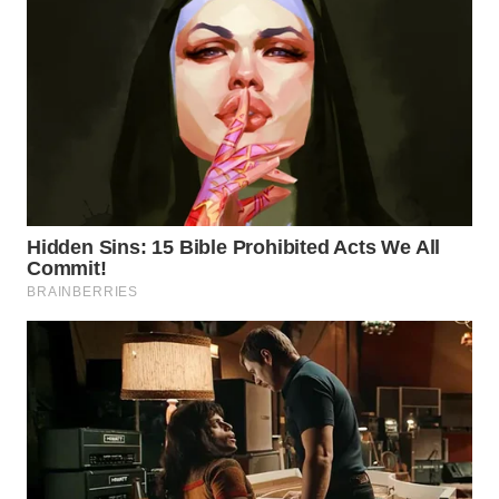
WN
PRIANGAN
TIMUR
WN
SEMARANG
WN
SOLO
WN
BOROBUDUR
WN
MADURA
WN
SURABAYA