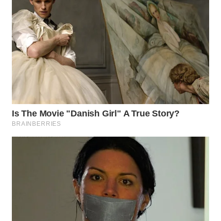
WN
TAPANULI
SELATAN
WN
TANJUNG
LESUNG
WN
KARO
WN
SIMALUNGUN
WN
LABUHANBATU
WN