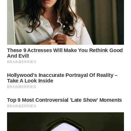
WN
INDRAMAYU
WN
KUNINGAN
WN
MAJALENGKA
WN
SUBANG
WN
SUKABUMI
WN
PURWAKARTA