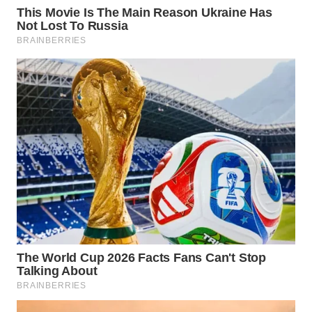
WN
BOGOR
WN
DEPOK
WN
TAPANULI
UTARA
WN
SAMOSIR
WN
PADANG
LAWAS