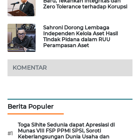
Baru, Tekankan Integritas dan
Zero Tolerance terhadap Korupsi
MAWAKA
ID
Sahroni Dorong Lembaga
Independen Kelola Aset Hasil
MARTABAT
Tindak Pidana dalam RUU
NET
Perampasan Aset
PLN
WATCH
KOMENTAR
MKLI
LPKKI
Berita Populer
LKKI
Toga Sihite Sedunia dapat Apresiasi di
KOPEKLIN
Munas VIII FSP PPMI SPSI, Soroti
#1
Keberlangsungan Dunia Usaha dan