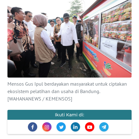
SAINS-TEKNO
KESEHATAN
INTERNASIONAL
SERBA-SERBI
PENDIDIKAN
Mensos Gus Ipul berdayakan masyarakat untuk ciptakan
OLAHRAGA
ekosistem pelatihan dan usaha di Bandung.
[WAHANANEWS / KEMENSOS]
OPINI
Ikuti Kami di:
EDITORIAL