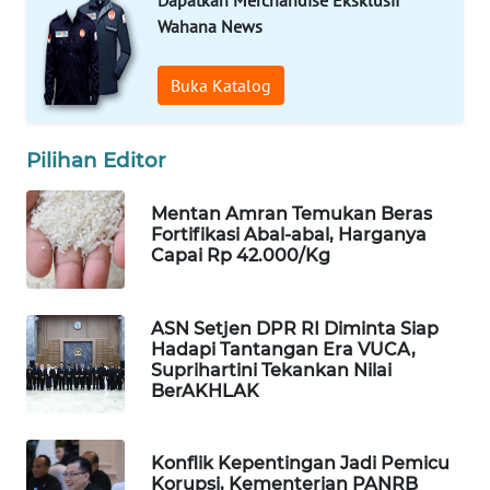
Wahana News
WAHANA
SPORT
Buka Katalog
WAHANA
UMKM
Pilihan Editor
WAHANA
SELEB
Mentan Amran Temukan Beras
Fortifikasi Abal-abal, Harganya
Capai Rp 42.000/Kg
WAHANA
PERSONA
ASN Setjen DPR RI Diminta Siap
Hadapi Tantangan Era VUCA,
WAHANA
Suprihartini Tekankan Nilai
OTOMOTIF
BerAKHLAK
WAHANA
HEALTH
Konflik Kepentingan Jadi Pemicu
Korupsi, Kementerian PANRB