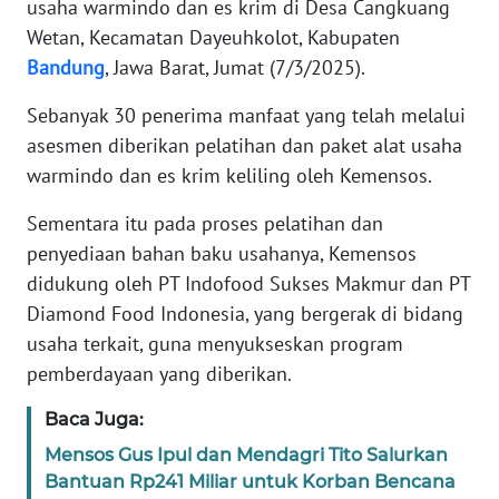
usaha warmindo dan es krim di Desa Cangkuang
Wetan, Kecamatan Dayeuhkolot, Kabupaten
KARIR
Bandung
, Jawa Barat, Jumat (7/3/2025).
DISCLAIMER
Sebanyak 30 penerima manfaat yang telah melalui
asesmen diberikan pelatihan dan paket alat usaha
Wahana
warmindo dan es krim keliling oleh Kemensos.
News
Regional
Sementara itu pada proses pelatihan dan
penyediaan bahan baku usahanya, Kemensos
WN
didukung oleh PT Indofood Sukses Makmur dan PT
SUMUT
Diamond Food Indonesia, yang bergerak di bidang
usaha terkait, guna menyukseskan program
WN
pemberdayaan yang diberikan.
JAKARTA
Baca Juga:
WN
Mensos Gus Ipul dan Mendagri Tito Salurkan
JABAR
Bantuan Rp241 Miliar untuk Korban Bencana