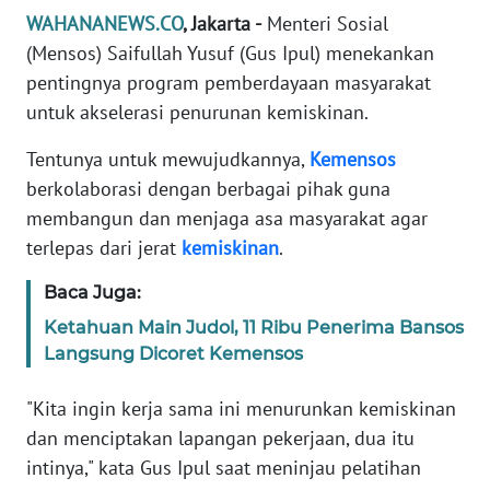
Informasi
WAHANANEWS.CO
, Jakarta -
Menteri Sosial
(Mensos) Saifullah Yusuf (Gus Ipul) menekankan
INDEKS
BERITA
pentingnya program pemberdayaan masyarakat
untuk akselerasi penurunan kemiskinan.
KONTAK
Tentunya untuk mewujudkannya,
Kemensos
KAMI
berkolaborasi dengan berbagai pihak guna
membangun dan menjaga asa masyarakat agar
INFO
IKLAN
terlepas dari jerat
kemiskinan
.
Baca Juga:
TENTANG
KAMI
Ketahuan Main Judol, 11 Ribu Penerima Bansos
Langsung Dicoret Kemensos
PEDOMAN
MEDIA
"Kita ingin kerja sama ini menurunkan kemiskinan
SIBER
dan menciptakan lapangan pekerjaan, dua itu
intinya," kata Gus Ipul saat meninjau pelatihan
REDAKSI