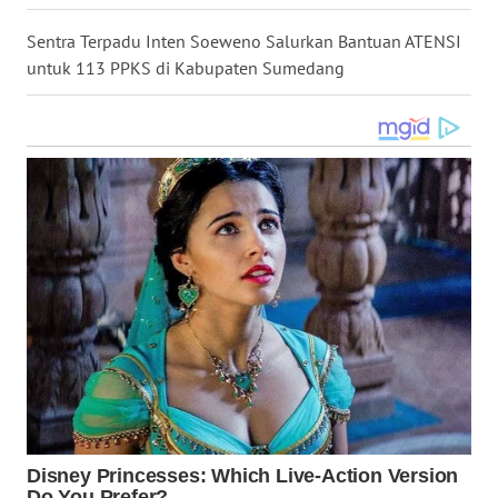
WN
Sentra Terpadu Inten Soeweno Salurkan Bantuan ATENSI
KALTARA
untuk 113 PPKS di Kabupaten Sumedang
WN
KALSEL
WN
KALTIM
WN
SULSEL
WN
GORONTALO
WN
SULUT