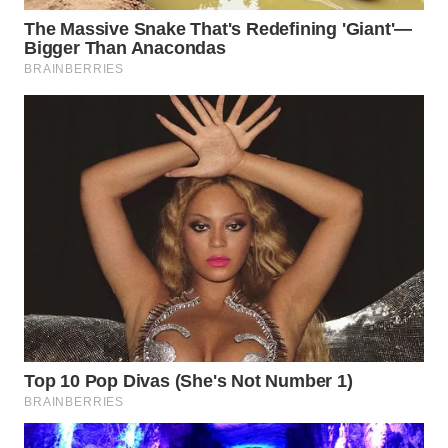
Wahana
Media
Group
WAHANA
NEWS
WAHANA
TANI
WAHANA
ADVOKAT
WAHANA
INFRASTRUKTUR
WAHANA
KONSUMEN