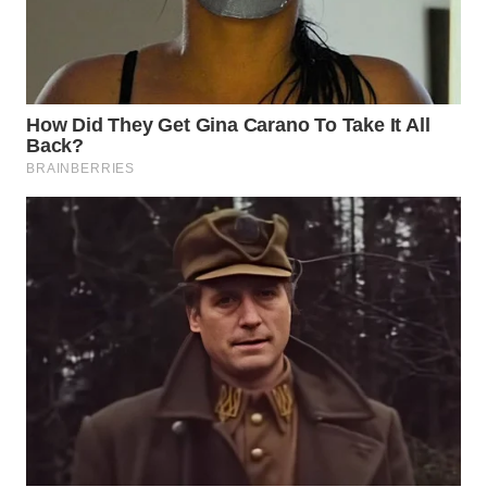
TAPANULI
TENGAH
WN DELI
SERDANG
WN
TEBING
TINGGI
WN
PAKPAK
WN
KARAWANG
WN
BEKASI