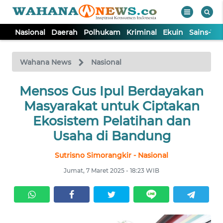
Nasional
Daerah
Polhukam
Kriminal
Ekuin
Sains-Te
WAHANA
Tutup
TV
Wahana News
Nasional
NASIONAL
Mensos Gus Ipul Berdayakan
Masyarakat untuk Ciptakan
DAERAH
Ekosistem Pelatihan dan
Usaha di Bandung
POLHUKAM
Sutrisno Simorangkir - Nasional
Jumat, 7 Maret 2025 - 18:23 WIB
KRIMINAL
EKUIN