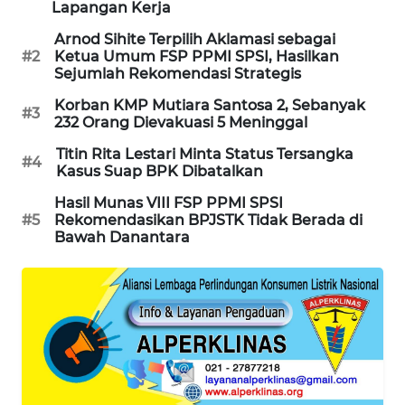
Lapangan Kerja
PORTAL
KONSUMEN
Arnod Sihite Terpilih Aklamasi sebagai
#2
Ketua Umum FSP PPMI SPSI, Hasilkan
Sejumlah Rekomendasi Strategis
FORWAMKI
Korban KMP Mutiara Santosa 2, Sebanyak
#3
232 Orang Dievakuasi 5 Meninggal
ALPERKLINAS
Titin Rita Lestari Minta Status Tersangka
#4
Kasus Suap BPK Dibatalkan
FORJASIDA
Hasil Munas VIII FSP PPMI SPSI
#5
Rekomendasikan BPJSTK Tidak Berada di
TAMBANG
Bawah Danantara
NEWS
SITUNGIR
NEWS
SIDIKALANG
NEWS