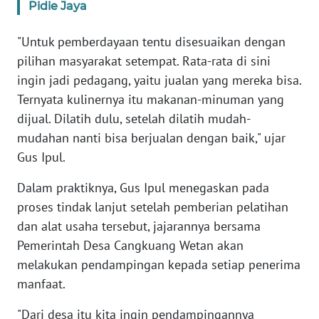
Pidie Jaya
WN
BANTEN
"Untuk pemberdayaan tentu disesuaikan dengan
pilihan masyarakat setempat. Rata-rata di sini
WN
ingin jadi pedagang, yaitu jualan yang mereka bisa.
NTT
Ternyata kulinernya itu makanan-minuman yang
WN
dijual. Dilatih dulu, setelah dilatih mudah-
KEPRI
mudahan nanti bisa berjualan dengan baik," ujar
Gus Ipul.
WN
PAPUA
Dalam praktiknya, Gus Ipul menegaskan pada
proses tindak lanjut setelah pemberian pelatihan
WN
dan alat usaha tersebut, jajarannya bersama
PAPUA
Pemerintah Desa Cangkuang Wetan akan
BARAT
melakukan pendampingan kepada setiap penerima
manfaat.
WN
RIAU
"Dari desa itu kita ingin pendampingannya