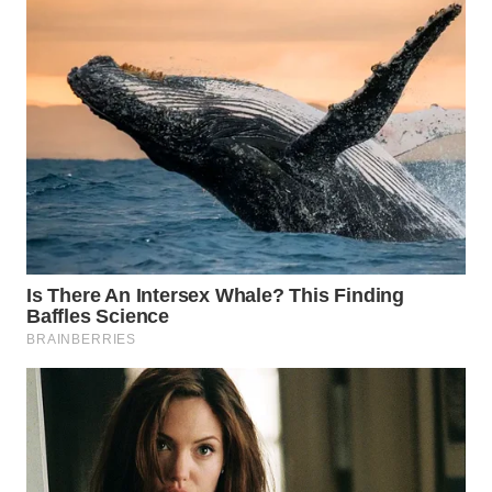
WN
SUMEDANG
WN
CIANJUR
WN
KEPULAUAN
SERIBU
WN
TANGERANG
WN
BINJAI
WN
CIREBON