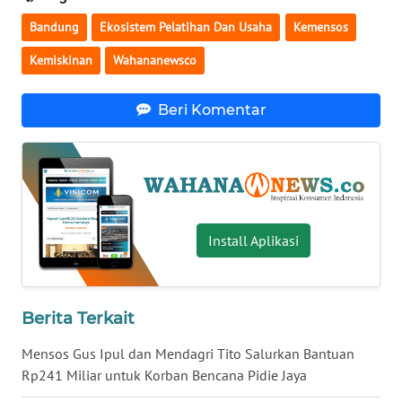
WN
Bandung
Ekosistem Pelatihan Dan Usaha
Kemensos
BABEL
Kemiskinan
Wahananewsco
WN
Beri Komentar
SUMBAR
WN
SUMSEL
WN
Install Aplikasi
BENGKULU
WN
LAMPUNG
Berita Terkait
Mensos Gus Ipul dan Mendagri Tito Salurkan Bantuan
WN
Rp241 Miliar untuk Korban Bencana Pidie Jaya
JATENG