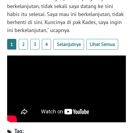
berkelanjutan, tidak sekali saya datang ke sini
WN
habis itu selesai. Saya mau ini berkelanjutan, tidak
SERAMBI
berhenti di sini. Kuncinya di pak Kades, saya ingin
ini berkelanjutan," ucapnya.
WN
JAMBI
1
2
3
4
Selanjutnya
Lihat Semua
WN
SULTRA
WN
NTB
WN
SULTENG
WN
SULBAR
Tag: