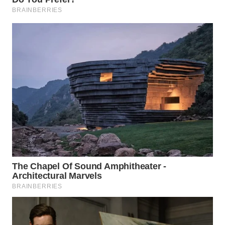
WN
MALUKU
WN
MALUT
WN
DAIRI
WN
DANAU
TOBA
WN
NIAS
WN
LANGKAT