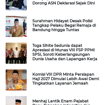
Dorong ASN Deklarasi Sejak Dini
WAHANA
DESA
WISATA
Surahman Hidayat Desak Polisi
Tangkap Pelaku Begal Remaja di
LAPAK
Bandung hingga Tuntas
WAHANA
Wahana
Toga Sihite Sedunia dapat
Network
Apresiasi di Munas VIII FSP PPMI
SPSI, Soroti Keberlangsungan
Dunia Usaha dan Lapangan Kerja
KONSUMEN
LISTRIK
Komisi VIII DPR Minta Persiapan
MASYARAKAT
Haji 2027 Dimulai Lebih Awal Demi
KELISTRIKAN
Tingkatkan Layanan Jemaah
WALINKI
ID
Menhaj Lantik Enam Pejabat