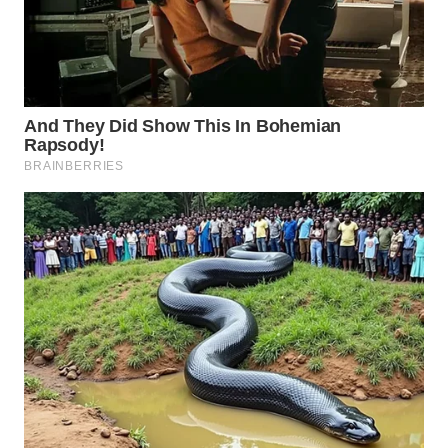
WN
NATUNA
WN
BINTAN
WN
MANDALIKA
WN
LIKUPANG
WN
LABUANBAJO
WN
BORNEO