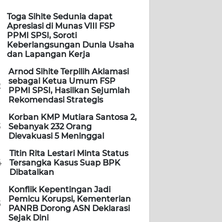
Toga Sihite Sedunia dapat
Apresiasi di Munas VIII FSP
PPMI SPSI, Soroti
Keberlangsungan Dunia Usaha
dan Lapangan Kerja
Arnod Sihite Terpilih Aklamasi
sebagai Ketua Umum FSP
2
PPMI SPSI, Hasilkan Sejumlah
Rekomendasi Strategis
Korban KMP Mutiara Santosa 2,
3
Sebanyak 232 Orang
Dievakuasi 5 Meninggal
Titin Rita Lestari Minta Status
4
Tersangka Kasus Suap BPK
Dibatalkan
Konflik Kepentingan Jadi
Pemicu Korupsi, Kementerian
5
PANRB Dorong ASN Deklarasi
Sejak Dini