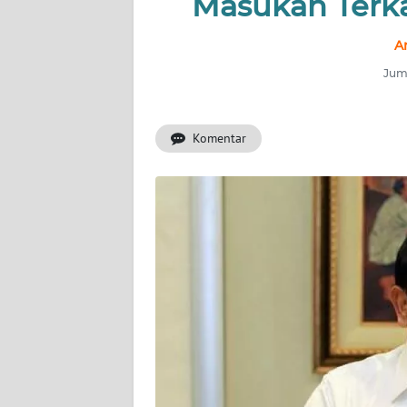
Masukan Terka
INDEKS
BERITA
A
Juma
KONTAK
KAMI
Komentar
INFO
IKLAN
TENTANG
KAMI
PEDOMAN
MEDIA
SIBER
REDAKSI