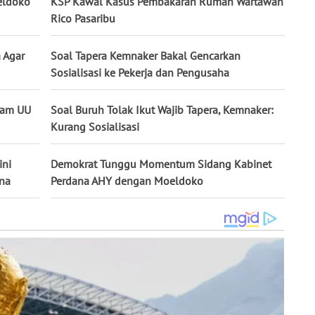
eldoko
KSP Kawal Kasus Pembakaran Rumah Wartawan
Rico Pasaribu
 Agar
Soal Tapera Kemnaker Bakal Gencarkan
Sosialisasi ke Pekerja dan Pengusaha
lam UU
Soal Buruh Tolak Ikut Wajib Tapera, Kemnaker:
Kurang Sosialisasi
ini
Demokrat Tunggu Momentum Sidang Kabinet
ana
Perdana AHY dengan Moeldoko