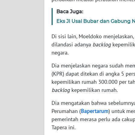
SERAMBI
Baca Juga:
WN
Eks JI Usai Bubar dan Gabung 
JAMBI
Di sisi lain, Moeldoko menjelaskan
WN
dilandasi adanya
backlog
kepemilik
SULTRA
negara.
WN
Dia menjelaskan negara sudah mem
NTB
(KPR) dapat ditekan di angka 5 p
kepemilikan rumah 300.000 per tah
WN
backlog
kepemilikan rumah.
SULTENG
Dia mengatakan bahwa sebelumnya
WN
Perumahan (
Bapertarum
) untuk m
SULBAR
pemerintah merasa perlu ada caku
Tapera ini.
WN