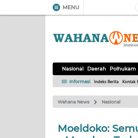
MENU
WAHANA
Tutup
TV
NASIONAL
DAERAH
POLHUKAM
KRIMINAL
EKUIN
SAINS-
KESEHATAN
INTERNASIONAL
Nasional
Daerah
Polhukam
TEKNO
Informasi
Indeks Berita
Kontak 
SERBA-
PENDIDIKAN
OLAHRAGA
OPINI
SERBI
Wahana News
Nasional
EDITORIAL
Moeldoko: Semu
Informasi