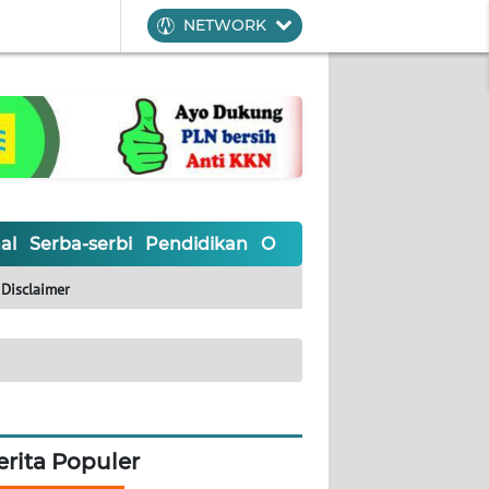
NETWORK
al
Serba-serbi
Pendidikan
Olahraga
Opini
Editoria
Disclaimer
erita Populer