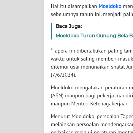
Hal itu disampaikan
Moeldoko
meny
sebelumnya tahun ini, menjadi pal
WN
NTT
Baca Juga:
Moeldoko Turun Gunung Bela B
WN
KEPRI
“Tapera ini diberlakukan paling la
waktu untuk saling memberi masuka
WN
PAPUA
ditemui usai menunaikan shalat Jum
(7/6/2024).
WN
Moeldoko mengatakan peraturan men
PAPUA
BARAT
(ASN) maupun bagi pekerja mandiri 
maupun Menteri Ketenagakerjaan.
WN
RIAU
Menurut Moeldoko, persoalan Taper
melainkan persoalan mendengarkan 
WN
perbaikan melalui peraturan menter