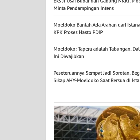
Eks JI Usai Bubar dan Gabung NKRI, Mo
KALTARA
Minta Pendampingan Intens
WN
KALSEL
Moeldoko Bantah Ada Arahan dari Istana
KPK Proses Hasto PDIP
WN
KALTIM
Moeldoko: Tapera adalah Tabungan, Da
Ini Diwajibkan
WN
SULSEL
Peseteruannya Sempat Jadi Sorotan, Beg
Sikap AHY-Moeldoko Saat Bersua di Ist
WN
GORONTALO
WN
SULUT
WN
MALUKU