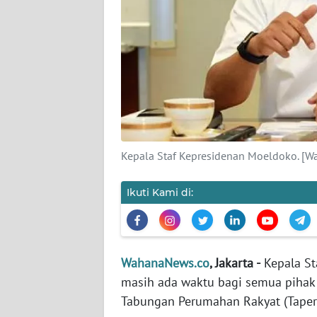
KARIR
DISCLAIMER
Wahana
News
Regional
WN
Kepala Staf Kepresidenan Moeldoko. [W
SUMUT
Ikuti Kami di:
WN
JAKARTA
WN
WahanaNews.co
, Jakarta -
Kepala S
JABAR
masih ada waktu bagi semua pihak
Tabungan Perumahan Rakyat (Taper
WN
BANTEN