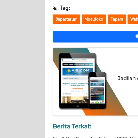
NUSANTARA
Tag:
WN
Bapertarum
Moeldoko
Tapera
Wah
JOGJA
WN
JATIM
WN
BALI
Jadilah
WN
KALBAR
WN
KALTENG
Berita Terkait
WN