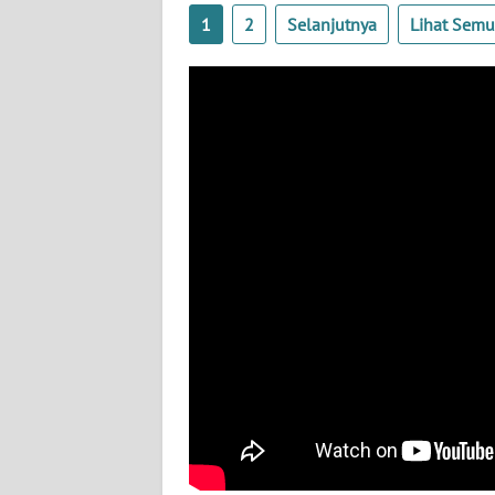
BABEL
1
2
Selanjutnya
Lihat Sem
WN
SUMBAR
WN
SUMSEL
WN
BENGKULU
WN
LAMPUNG
WN
JATENG
WN