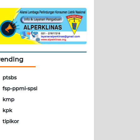
rending
ptsbs
fsp-ppmi-spsi
kmp
kpk
tipikor