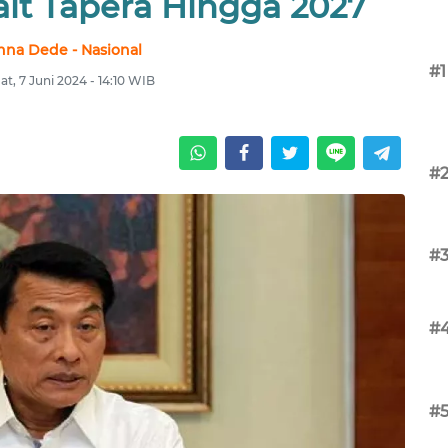
it Tapera Hingga 2027
nna Dede - Nasional
#1
t, 7 Juni 2024 - 14:10 WIB
#
#
#
#