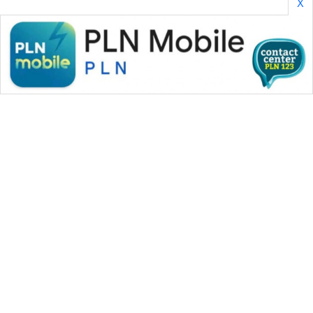
X
SONYA
ASA
NEWS
WAHANA MEDIA GROUP
|
|
|
WAHANA NEWS co
WAHANA TANI
WAHANA ADVOKAT
|
|
WAHANA INFRASTRUKTUR
WAHANA KONSUMEN
|
|
|
WAHANA LISTRIK
WAHANA TRAVEL
WAHANA TV