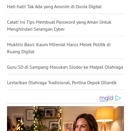
Hati-hati! Tak Ada yang Anonim di Dunia Digital
WN
NUSANTARA
Catat! Ini Tips Membuat Password yang Aman Untuk
Menghindari Serangan Cyber
WN
JOGJA
Mukhlis Basri: Kaum Milenial Harus Melek Politik di
WN
Ruang Digital
JATIM
Guru SD di Sampang Masukan Slodor ke Matpel Olahraga
WN
BALI
Lestarikan Olahraga Tradisional, Portina Depok Dilantik
WN
KALBAR
WN
KALTENG