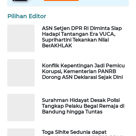
Wahana
Media
Pilihan Editor
Group
ASN Setjen DPR RI Diminta Siap
WAHANA
Hadapi Tantangan Era VUCA,
NEWS
Suprihartini Tekankan Nilai
BerAKHLAK
WAHANA
TANI
Konflik Kepentingan Jadi Pemicu
Korupsi, Kementerian PANRB
Dorong ASN Deklarasi Sejak Dini
WAHANA
ADVOKAT
WAHANA
Surahman Hidayat Desak Polisi
Tangkap Pelaku Begal Remaja di
INFRASTRUKTUR
Bandung hingga Tuntas
WAHANA
KONSUMEN
Toga Sihite Sedunia dapat