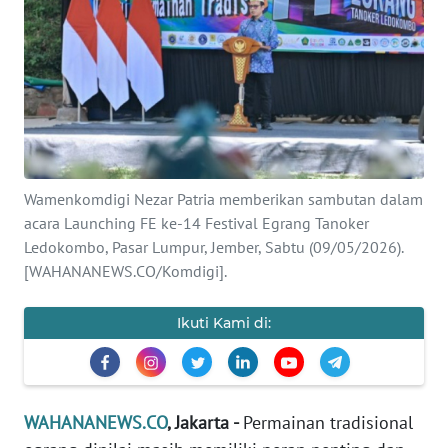
SAINS-TEKNO
KESEHATAN
INTERNASIONAL
SERBA-SERBI
Wamenkomdigi Nezar Patria memberikan sambutan dalam
acara Launching FE ke-14 Festival Egrang Tanoker
PENDIDIKAN
Ledokombo, Pasar Lumpur, Jember, Sabtu (09/05/2026).
[WAHANANEWS.CO/Komdigi].
OLAHRAGA
Ikuti Kami di:
OPINI
EDITORIAL
WAHANANEWS.CO
, Jakarta -
Permainan tradisional