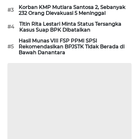
WAHANA
Korban KMP Mutiara Santosa 2, Sebanyak
#3
232 Orang Dievakuasi 5 Meninggal
DESA
WISATA
Titin Rita Lestari Minta Status Tersangka
#4
Kasus Suap BPK Dibatalkan
LAPAK
Hasil Munas VIII FSP PPMI SPSI
WAHANA
#5
Rekomendasikan BPJSTK Tidak Berada di
Bawah Danantara
Wahana
Network
KONSUMEN
LISTRIK
MASYARAKAT
KELISTRIKAN
WALINKI
ID