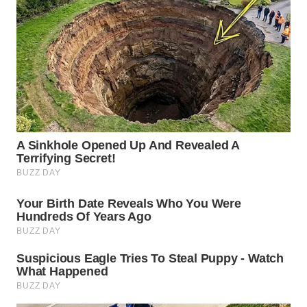
WN
SUMEDANG
WN
CIANJUR
WN
KEPULAUAN
SERIBU
WN
TANGERANG
WN
BINJAI
WN
CIREBON