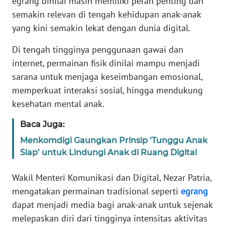
egrang dinilai masih memiliki peran penting dan
Informasi
semakin relevan di tengah kehidupan anak-anak
INDEKS
yang kini semakin lekat dengan dunia digital.
BERITA
Di tengah tingginya penggunaan gawai dan
internet, permainan fisik dinilai mampu menjadi
KONTAK
KAMI
sarana untuk menjaga keseimbangan emosional,
memperkuat interaksi sosial, hingga mendukung
INFO
kesehatan mental anak.
IKLAN
Baca Juga:
TENTANG
Menkomdigi Gaungkan Prinsip ‘Tunggu Anak
KAMI
Siap’ untuk Lindungi Anak di Ruang Digital
PEDOMAN
Wakil Menteri Komunikasi dan Digital, Nezar Patria,
MEDIA
mengatakan permainan tradisional seperti
egrang
SIBER
dapat menjadi media bagi anak-anak untuk sejenak
melepaskan diri dari tingginya intensitas aktivitas
REDAKSI