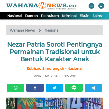
Nasional
Daerah
Polhukam
Kriminal
Ekuin
Sains-Te
WAHANA
Tutup
TV
Wahana News
Nasional
NASIONAL
Nezar Patria Soroti Pentingnya
Permainan Tradisional untuk
DAERAH
Bentuk Karakter Anak
Sutrisno Simorangkir - Nasional
POLHUKAM
Senin, 11 Mei 2026 - 00:05 WIB
KRIMINAL
EKUIN