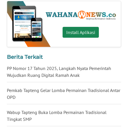
WN
BABEL
WN
Install Aplikasi
SUMBAR
WN
Berita Terkait
SUMSEL
PP Nomor 17 Tahun 2025, Langkah Nyata Pemerintah
WN
Wujudkan Ruang Digital Ramah Anak
BENGKULU
Pemkab Tapteng Gelar Lomba Permainan Tradisional Antar
WN
OPD
LAMPUNG
Wabup Tapteng Buka Lomba Permainan Tradisional
WN
Tingkat SMP
JATENG