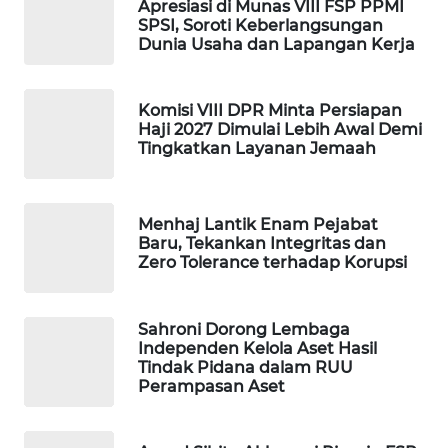
Apresiasi di Munas VIII FSP PPMI
SPSI, Soroti Keberlangsungan
WAHANA
Dunia Usaha dan Lapangan Kerja
LISTRIK
WAHANA
Komisi VIII DPR Minta Persiapan
TRAVEL
Haji 2027 Dimulai Lebih Awal Demi
Tingkatkan Layanan Jemaah
WAHANA
TV
Menhaj Lantik Enam Pejabat
Baru, Tekankan Integritas dan
WAHANANEWS
Zero Tolerance terhadap Korupsi
ID
WAHANANEWS
Sahroni Dorong Lembaga
CO ID
Independen Kelola Aset Hasil
Tindak Pidana dalam RUU
Perampasan Aset
WAHANANEWS
NET