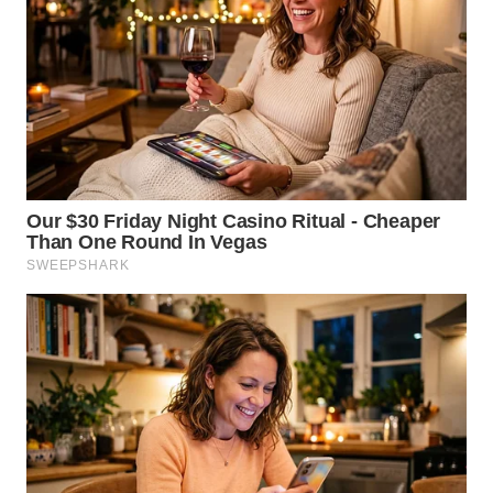
WN
KALTARA
WN
KALSEL
WN
KALTIM
WN
SULSEL
WN
GORONTALO
WN
SULUT