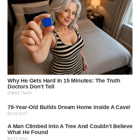
TAPANULI
TENGAH
WN DELI
SERDANG
WN
TEBING
TINGGI
WN
PAKPAK
WN
KARAWANG
WN
BEKASI