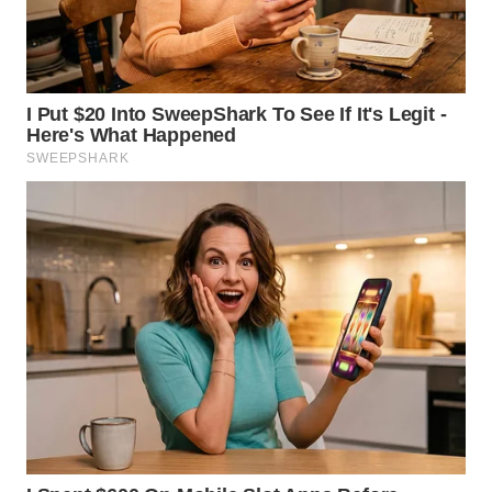
WN
MALUKU
WN
MALUT
WN
DAIRI
WN
DANAU
TOBA
WN
NIAS
WN
LANGKAT