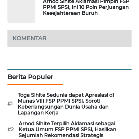
Arnod Sihite Aklamasi Pimpin FSP
PPMI SPSI, Ini 10 Poin Perjuangan
WAHANA
Kesejahteraan Buruh
SPORT
WAHANA
UMKM
KOMENTAR
WAHANA
SELEB
Berita Populer
WAHANA
PERSONA
Toga Sihite Sedunia dapat Apresiasi di
WAHANA
Munas VIII FSP PPMI SPSI, Soroti
#1
OTOMOTIF
Keberlangsungan Dunia Usaha dan
Lapangan Kerja
WAHANA
Arnod Sihite Terpilih Aklamasi sebagai
HEALTH
#2
Ketua Umum FSP PPMI SPSI, Hasilkan
Sejumlah Rekomendasi Strategis