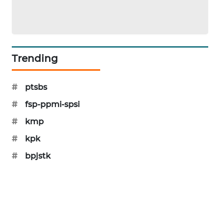
MAWAKA
ID
MARTABAT
Trending
NET
#
ptsbs
PLN
WATCH
#
fsp-ppmi-spsi
#
kmp
MKLI
#
kpk
LPKKI
#
bpjstk
LKKI
KOPEKLIN