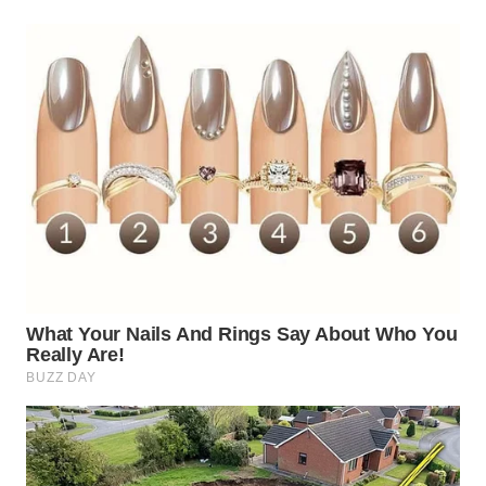
WN
BOGOR
WN
DEPOK
WN
TAPANULI
UTARA
WN
SAMOSIR
WN
PADANG
LAWAS