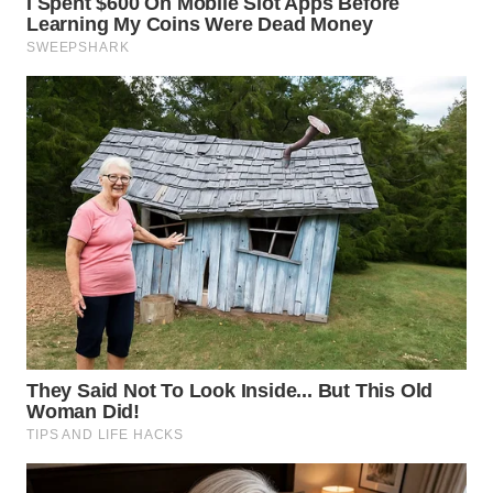
WN
TAPANULI
SELATAN
WN
TANJUNG
LESUNG
WN
KARO
WN
SIMALUNGUN
WN
LABUHANBATU
WN