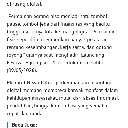
di ruang digital.
KARIR
“Permainan egrang bisa menjadi satu tombol
pause, tombol jeda dari intensitas yang begitu
DISCLAIMER
tinggi masuknya kita ke ruang digital. Permainan
fisik seperti ini memberikan banyak pelajaran
Wahana
tentang keseimbangan, kerja sama, dan gotong
News
Regional
royong,” ujarnya saat menghadiri Launching
Festival Egrang ke-14 di Ledokombo, Sabtu
WN
(09/05/2026).
SUMUT
Menurut Nezar Patria, perkembangan teknologi
digital memang membawa banyak manfaat dalam
WN
JAKARTA
kehidupan masyarakat, mulai dari akses informasi,
pendidikan, hingga komunikasi yang semakin
WN
cepat dan mudah.
JABAR
Baca Juga: