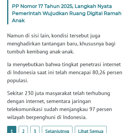
WN
PP Nomor 17 Tahun 2025, Langkah Nyata
BANTEN
Pemerintah Wujudkan Ruang Digital Ramah
Anak
WN
NTT
Namun di sisi lain, kondisi tersebut juga
menghadirkan tantangan baru, khususnya bagi
WN
tumbuh kembang anak-anak.
KEPRI
Ia menyebutkan bahwa tingkat penetrasi internet
WN
di Indonesia saat ini telah mencapai 80,26 persen
PAPUA
populasi.
Sekitar 230 juta masyarakat telah terhubung
WN
PAPUA
dengan internet, sementara jaringan
BARAT
telekomunikasi sudah menjangkau 97 persen
wilayah berpenghuni di Indonesia.
WN
RIAU
1
2
3
Selanjutnya
Lihat Semua