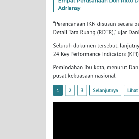
Empat Perusahaan Don Ritto D
SERAMBI
Adriansy
WN
“Perencanaan IKN disusun secara b
JAMBI
Detail Tata Ruang (RDTR),” ujar Dani
WN
Seluruh dokumen tersebut, lanjutn
SULTRA
24 Key Performance Indicators (KPI)
Pemindahan ibu kota, menurut Dani
WN
NTB
pusat kekuasaan nasional.
WN
1
2
3
Selanjutnya
Liha
SULTENG
WN
SULBAR
WN