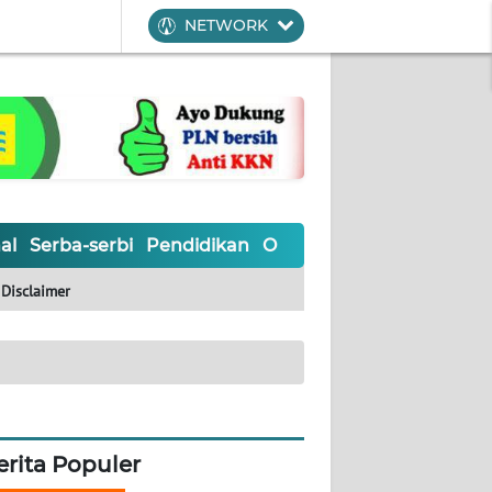
NETWORK
al
Serba-serbi
Pendidikan
Olahraga
Opini
Editoria
Disclaimer
erita Populer