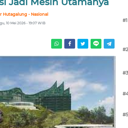
si Jadi Mesin Utamanya
r Hutagalung - Nasional
#1
u, 10 Mei 2026 - 19:07 WIB
#
#
#
#