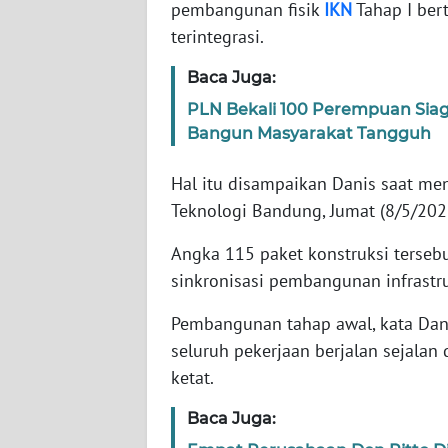
pembangunan fisik
IKN
Tahap I ber
terintegrasi.
WN
NTT
Baca Juga:
PLN Bekali 100 Perempuan Sia
WN
Bangun Masyarakat Tangguh
KEPRI
Hal itu disampaikan Danis saat men
WN
Teknologi Bandung, Jumat (8/5/202
PAPUA
Angka 115 paket konstruksi terseb
WN
sinkronisasi pembangunan infrastru
PAPUA
BARAT
Pembangunan tahap awal, kata Dan
seluruh pekerjaan berjalan sejalan
WN
ketat.
RIAU
Baca Juga:
WN