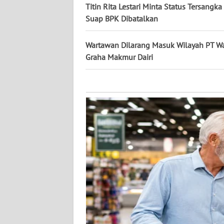
KALTARA
Titin Rita Lestari Minta Status Tersangk
Suap BPK Dibatalkan
WN
KALSEL
Wartawan Dilarang Masuk Wilayah PT W
Graha Makmur Dairi
WN
KALTIM
WN
SULSEL
WN
GORONTALO
WN
SULUT
WN
MALUKU