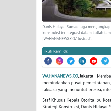
KARIR
DISCLAIMER
Danis Hidayat Sumadilaga mengungkap 
Wahana
konstruksi terintegrasi dalam kuliah tam
News
Regional
[WAHANANEWS.CO/Ilustrasi].
WN
Ikuti Kami di:
SUMUT
WN
JAKARTA
WAHANANEWS.CO
, Jakarta -
Memban
memindahkan pusat pemerintahan, 
WN
raksasa yang menuntut presisi, inte
JABAR
Staf Khusus Kepala Otorita Ibu Ko
WN
Strategi Konstruksi, Danis Hidaya
BANTEN