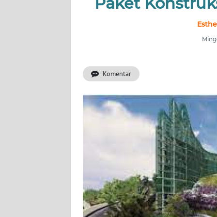
Paket Konstruk
INDEKS
BERITA
Esthe
Mingg
KONTAK
KAMI
Komentar
INFO
IKLAN
TENTANG
KAMI
PEDOMAN
MEDIA
SIBER
REDAKSI