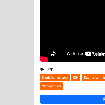
BABEL
WN
SUMBAR
WN
SUMSEL
WN
BENGKULU
WN
Tag:
LAMPUNG
Danis Sumadilaga
IKN
Kalimantan Ti
WN
Wahananews
JATENG
WN