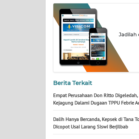
NUSANTARA
WN
JOGJA
Jadilah
WN
JATIM
WN
BALI
Berita Terkait
WN
KALBAR
Empat Perusahaan Don Ritto Digeledah,
Kejagung Dalami Dugaan TPPU Febrie A
WN
KALTENG
Dalih Hanya Bercanda, Kepsek di Tana To
Dicopot Usai Larang Siswi Berjilbab
WN