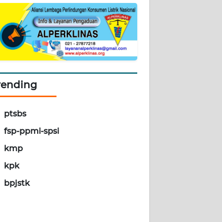
rending
ptsbs
fsp-ppmi-spsi
kmp
kpk
bpjstk