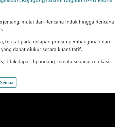
igeledah, Kejagung Dalami Dugaan TPPU Febrie
erjenjang, mulai dari Rencana Induk hingga Rencana
s.
ya, terikat pada delapan prinsip pembangunan dan
 yang dapat diukur secara kuantitatif.
s, tidak dapat dipandang semata sebagai relokasi
t Semua