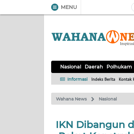
MENU
WAHANA
Tutup
TV
NASIONAL
DAERAH
POLHUKAM
KRIMINAL
EKUIN
SAINS-
KESEHATAN
INTERNASIONAL
Nasional
Daerah
Polhukam
TEKNO
Informasi
Indeks Berita
Kontak 
SERBA-
PENDIDIKAN
OLAHRAGA
OPINI
SERBI
Wahana News
Nasional
EDITORIAL
IKN Dibangun de
Informasi