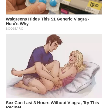
WN
BOGOR
WN
DEPOK
WN
TAPANULI
UTARA
WN
SAMOSIR
WN
PADANG
LAWAS