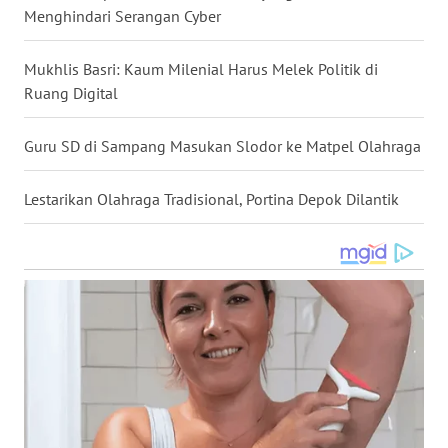
Menghindari Serangan Cyber
WN
NUSANTARA
Mukhlis Basri: Kaum Milenial Harus Melek Politik di
Ruang Digital
WN
JOGJA
Guru SD di Sampang Masukan Slodor ke Matpel Olahraga
WN
JATIM
Lestarikan Olahraga Tradisional, Portina Depok Dilantik
WN
BALI
WN
KALBAR
WN
KALTENG