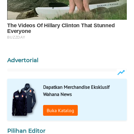
WN
NATUNA
WN
BINTAN
WN
Advertorial
MANDALIKA
WN
LIKUPANG
Dapatkan Merchandise Eksklusif
Wahana News
WN
LABUANBAJO
Buka Katalog
WN
BORNEO
Pilihan Editor