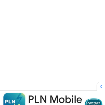
CILEUNGSI
NEWS
BERKAT
NEWS
BERAMPU
NEWS
ANUGERAH
NEWS
AKHLAK
ID
X
PERAPKI
NEWS