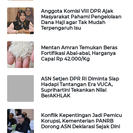
WAHANA
Anggota Komisi VIII DPR Ajak
LISTRIK
Masyarakat Pahami Pengelolaan
Dana Haji agar Tak Mudah
Terpengaruh Isu
WAHANA
TRAVEL
Mentan Amran Temukan Beras
WAHANA
Fortifikasi Abal-abal, Harganya
TV
Capai Rp 42.000/Kg
WAHANANEWS
ASN Setjen DPR RI Diminta Siap
ID
Hadapi Tantangan Era VUCA,
Suprihartini Tekankan Nilai
BerAKHLAK
WAHANANEWS
CO ID
Konflik Kepentingan Jadi Pemicu
WAHANANEWS
Korupsi, Kementerian PANRB
NET
Dorong ASN Deklarasi Sejak Dini