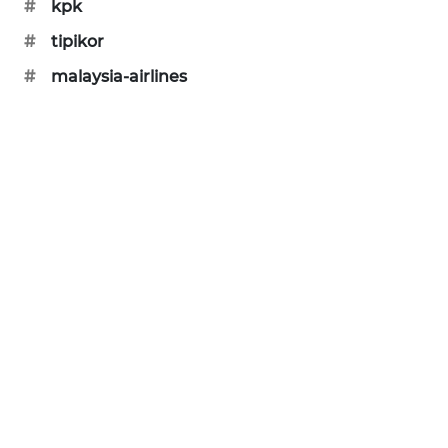
#
kpk
MAWAKA
#
tipikor
ID
#
malaysia-airlines
MARTABAT
NET
PLN
WATCH
MKLI
LPKKI
LKKI
KOPEKLIN