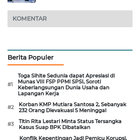
WAHANA
SPORT
KOMENTAR
WAHANA
UMKM
WAHANA
Berita Populer
SELEB
Toga Sihite Sedunia dapat Apresiasi di
WAHANA
Munas VIII FSP PPMI SPSI, Soroti
PERSONA
#1
Keberlangsungan Dunia Usaha dan
Lapangan Kerja
WAHANA
Korban KMP Mutiara Santosa 2, Sebanyak
OTOMOTIF
#2
232 Orang Dievakuasi 5 Meninggal
Titin Rita Lestari Minta Status Tersangka
WAHANA
#3
Kasus Suap BPK Dibatalkan
HEALTH
Konflik Kepentingan Jadi Pemicu Korupsi,