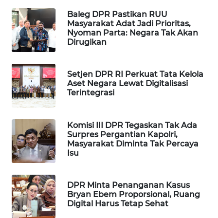
Wahana
Baleg DPR Pastikan RUU
Media
Masyarakat Adat Jadi Prioritas,
Group
Nyoman Parta: Negara Tak Akan
Dirugikan
WAHANA
NEWS
Setjen DPR RI Perkuat Tata Kelola
Aset Negara Lewat Digitalisasi
WAHANA
Terintegrasi
TANI
WAHANA
Komisi III DPR Tegaskan Tak Ada
Surpres Pergantian Kapolri,
ADVOKAT
Masyarakat Diminta Tak Percaya
Isu
WAHANA
INFRASTRUKTUR
DPR Minta Penanganan Kasus
Bryan Ebem Proporsional, Ruang
WAHANA
Digital Harus Tetap Sehat
KONSUMEN