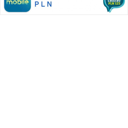
SONYA
ASA
NEWS
WAHANA MEDIA GROUP
|
|
|
WAHANA NEWS co
WAHANA TANI
WAHANA ADVOKAT
|
|
WAHANA INFRASTRUKTUR
WAHANA KONSUMEN
|
|
|
WAHANA LISTRIK
WAHANA TRAVEL
WAHANA TV
|
|
|
WAHANANEWS id
WAHANANEWS CO ID
WAHANANEWS NET
|
|
|
WAHANA SPORT ID
Wahana UMKM
Wahana Seleb
|
|
|
Wahana Persona
Wahana Otomotif
Wahana Health