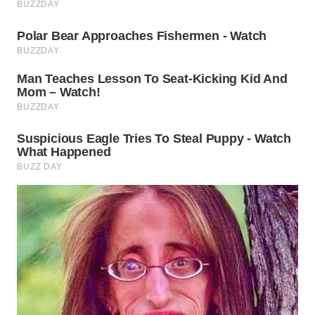
WN
INDRAMAYU
WN
KUNINGAN
WN
MAJALENGKA
WN
SUBANG
WN
SUKABUMI
WN
PURWAKARTA