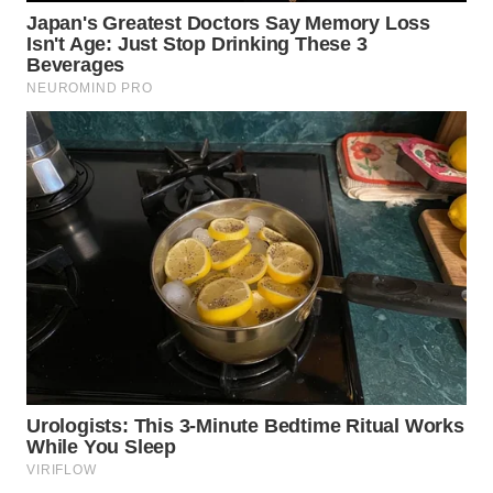
WN
MALUKU
WN
MALUT
WN
DAIRI
WN
DANAU
TOBA
WN
NIAS
WN
LANGKAT