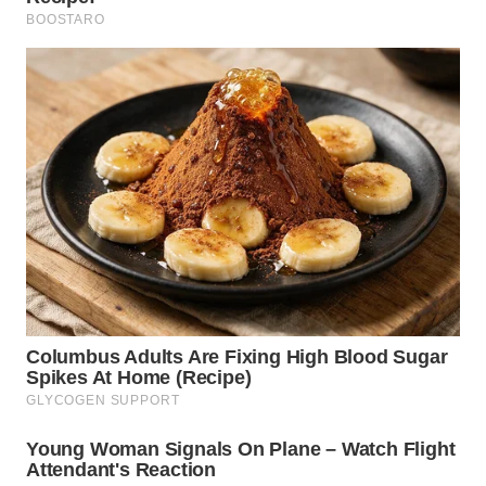
WN
SUMEDANG
WN
CIANJUR
WN
KEPULAUAN
SERIBU
WN
TANGERANG
WN
BINJAI
WN
CIREBON