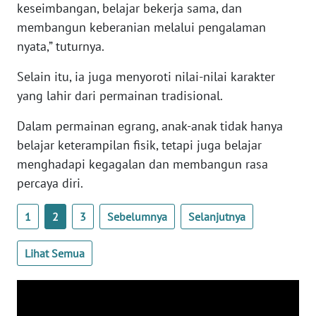
keseimbangan, belajar bekerja sama, dan
WN
membangun keberanian melalui pengalaman
BANTEN
nyata,” tuturnya.
WN
Selain itu, ia juga menyoroti nilai-nilai karakter
NTT
yang lahir dari permainan tradisional.
WN
Dalam permainan egrang, anak-anak tidak hanya
KEPRI
belajar keterampilan fisik, tetapi juga belajar
menghadapi kegagalan dan membangun rasa
WN
percaya diri.
PAPUA
1
2
3
Sebelumnya
Selanjutnya
WN
PAPUA
BARAT
Lihat Semua
WN
RIAU