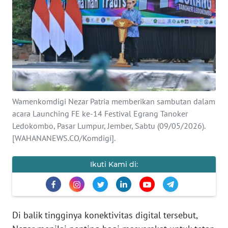
SAINS-TEKNO
KESEHATAN
INTERNASIONAL
SERBA-SERBI
Wamenkomdigi Nezar Patria memberikan sambutan dalam
acara Launching FE ke-14 Festival Egrang Tanoker
PENDIDIKAN
Ledokombo, Pasar Lumpur, Jember, Sabtu (09/05/2026).
[WAHANANEWS.CO/Komdigi].
OLAHRAGA
Ikuti Kami di:
OPINI
EDITORIAL
Di balik tingginya konektivitas digital tersebut,