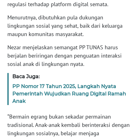
regulasi terhadap platform digital semata.
KARIR
Menurutnya, dibutuhkan pula dukungan
lingkungan sosial yang sehat, baik dari keluarga
DISCLAIMER
maupun komunitas masyarakat.
Wahana
Nezar menjelaskan semangat PP TUNAS harus
News
berjalan beriringan dengan penguatan interaksi
Regional
sosial anak di lingkungan nyata.
WN
Baca Juga:
SUMUT
PP Nomor 17 Tahun 2025, Langkah Nyata
Pemerintah Wujudkan Ruang Digital Ramah
WN
Anak
JAKARTA
“Bermain egrang bukan sekadar permainan
WN
tradisional. Anak-anak kembali berinteraksi dengan
JABAR
lingkungan sosialnya, belajar menjaga