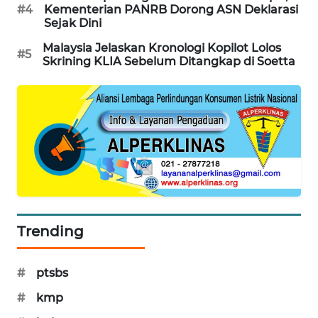
#4
Kementerian PANRB Dorong ASN Deklarasi
WAHANA
Sejak Dini
DESA
WISATA
Malaysia Jelaskan Kronologi Kopilot Lolos
#5
Skrining KLIA Sebelum Ditangkap di Soetta
LAPAK
WAHANA
Wahana
Network
KONSUMEN
LISTRIK
Trending
MASYARAKAT
KELISTRIKAN
#
ptsbs
WALINKI
#
kmp
ID