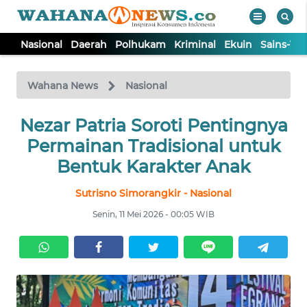
Nasional
Daerah
Polhukam
Kriminal
Ekuin
Sains-Te
WAHANA
Tutup
TV
Wahana News
Nasional
NASIONAL
Nezar Patria Soroti Pentingnya
Permainan Tradisional untuk
DAERAH
Bentuk Karakter Anak
Sutrisno Simorangkir - Nasional
POLHUKAM
Senin, 11 Mei 2026 - 00:05 WIB
KRIMINAL
EKUIN