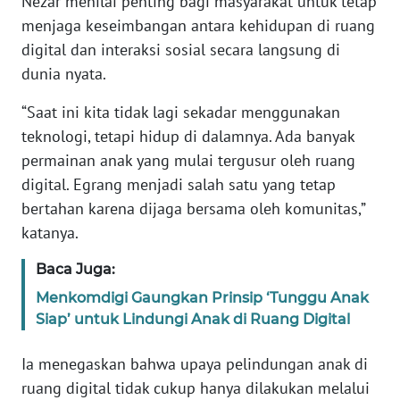
Nezar menilai penting bagi masyarakat untuk tetap
Informasi
menjaga keseimbangan antara kehidupan di ruang
INDEKS
digital dan interaksi sosial secara langsung di
BERITA
dunia nyata.
“Saat ini kita tidak lagi sekadar menggunakan
KONTAK
KAMI
teknologi, tetapi hidup di dalamnya. Ada banyak
permainan anak yang mulai tergusur oleh ruang
INFO
digital. Egrang menjadi salah satu yang tetap
IKLAN
bertahan karena dijaga bersama oleh komunitas,”
katanya.
TENTANG
KAMI
Baca Juga:
Menkomdigi Gaungkan Prinsip ‘Tunggu Anak
PEDOMAN
Siap’ untuk Lindungi Anak di Ruang Digital
MEDIA
SIBER
Ia menegaskan bahwa upaya pelindungan anak di
ruang digital tidak cukup hanya dilakukan melalui
REDAKSI