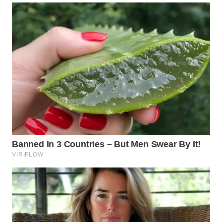
WN
TAPANULI
SELATAN
WN
TANJUNG
LESUNG
WN
KARO
WN
SIMALUNGUN
WN
LABUHANBATU
WN