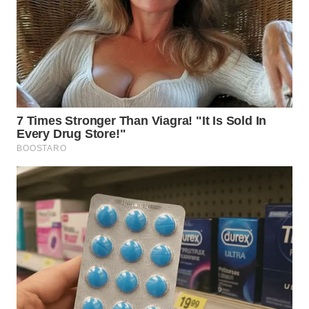
TAPANULI
TENGAH
WN DELI
SERDANG
WN
TEBING
TINGGI
WN
PAKPAK
WN
KARAWANG
WN
BEKASI