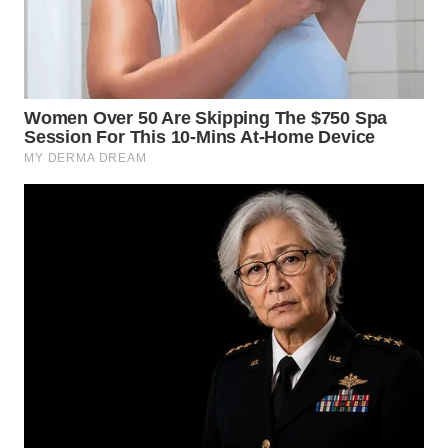
WN
KALTARA
WN
KALSEL
WN
KALTIM
WN
SULSEL
WN
GORONTALO
WN
SULUT