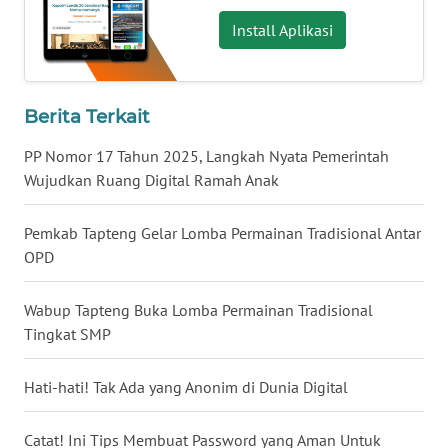
WN
Install Aplikasi
BABEL
WN
Berita Terkait
SUMBAR
PP Nomor 17 Tahun 2025, Langkah Nyata Pemerintah
WN
Wujudkan Ruang Digital Ramah Anak
SUMSEL
Pemkab Tapteng Gelar Lomba Permainan Tradisional Antar
WN
OPD
BENGKULU
Wabup Tapteng Buka Lomba Permainan Tradisional
WN
Tingkat SMP
LAMPUNG
Hati-hati! Tak Ada yang Anonim di Dunia Digital
WN
JATENG
Catat! Ini Tips Membuat Password yang Aman Untuk