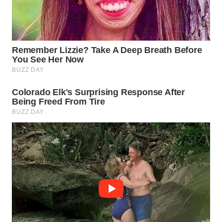
WN
PRIANGAN
TIMUR
WN
SEMARANG
WN
SOLO
WN
BOROBUDUR
WN
MADURA
WN
SURABAYA