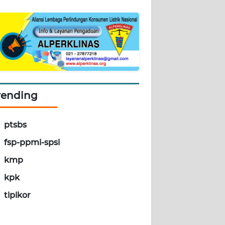
rending
ptsbs
fsp-ppmi-spsi
kmp
kpk
tipikor