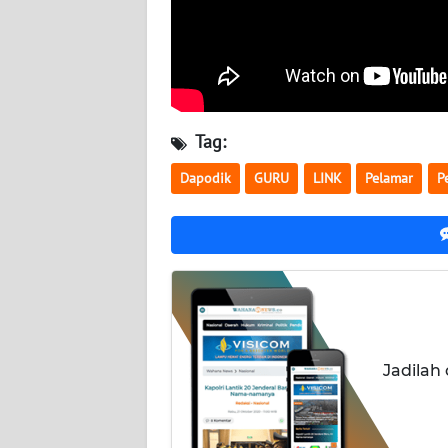
NUSANTARA
WN
JOGJA
WN
Tag:
JATIM
Dapodik
GURU
LINK
Pelamar
P
WN
BALI
WN
KALBAR
WN
Jadilah
KALTENG
WN