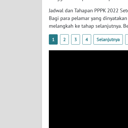
BABEL
Jadwal dan Tahapan PPPK 2022 Se
Bagi para pelamar yang dinyatakan 
WN
SUMBAR
melangkah ke tahap selanjutnya. Be
WN
1
2
3
4
Selanjutnya
SUMSEL
WN
BENGKULU
WN
LAMPUNG
WN
JATENG
WN