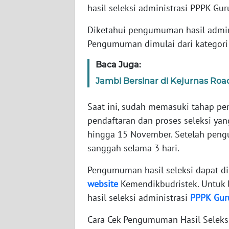
hasil seleksi administrasi PPPK Gur
WN
Diketahui pengumuman hasil adminis
NTT
Pengumuman dimulai dari kategori 
WN
Baca Juga:
KEPRI
Jambi Bersinar di Kejurnas Roa
WN
Saat ini, sudah memasuki tahap 
PAPUA
pendaftaran dan proses seleksi ya
hingga 15 November. Setelah peng
WN
sanggah selama 3 hari.
PAPUA
BARAT
Pengumuman hasil seleksi dapat dil
website
Kemendikbudristek. Untuk 
WN
hasil seleksi administrasi
PPPK
Gur
RIAU
Cara Cek Pengumuman Hasil Seleks
WN