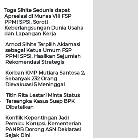
Toga Sihite Sedunia dapat
Apresiasi di Munas VIII FSP
PPMI SPSI, Soroti
Keberlangsungan Dunia Usaha
dan Lapangan Kerja
Arnod Sihite Terpilih Aklamasi
sebagai Ketua Umum FSP
2
PPMI SPSI, Hasilkan Sejumlah
Rekomendasi Strategis
Korban KMP Mutiara Santosa 2,
3
Sebanyak 232 Orang
Dievakuasi 5 Meninggal
Titin Rita Lestari Minta Status
4
Tersangka Kasus Suap BPK
Dibatalkan
Konflik Kepentingan Jadi
Pemicu Korupsi, Kementerian
5
PANRB Dorong ASN Deklarasi
Sejak Dini