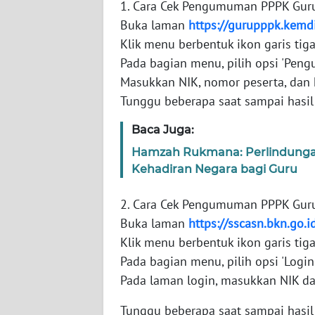
1. Cara Cek Pengumuman PPPK Gur
SERAMBI
Buka laman
https://gurupppk.kemd
Klik menu berbentuk ikon garis tig
WN
Pada bagian menu, pilih opsi 'Pen
JAMBI
Masukkan NIK, nomor peserta, dan 
WN
Tunggu beberapa saat sampai hasi
SULTRA
Baca Juga:
WN
Hamzah Rukmana: Perlindunga
NTB
Kehadiran Negara bagi Guru
2. Cara Cek Pengumuman PPPK Gur
WN
SULTENG
Buka laman
https://sscasn.bkn.go.i
Klik menu berbentuk ikon garis tig
WN
Pada bagian menu, pilih opsi 'Login
SULBAR
Pada laman login, masukkan NIK dan
WN
Tunggu beberapa saat sampai hasi