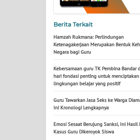
KALTARA
WN
KALSEL
Berita Terkait
Hamzah Rukmana: Perlindungan
WN
Ketenagakerjaan Merupakan Bentuk Keh
KALTIM
Negara bagi Guru
WN
Kebersamaan guru TK Pembina Bandar d
SULSEL
hari fondasi penting untuk menciptakan
lingkungan belajar yang positif
WN
GORONTALO
Guru Tawarkan Jasa Seks ke Warga Diam
Ini Kronologi Lengkapnya
WN
SULUT
Emosi Sesaat Berujung Sanksi, Ini Hasil
Kasus Guru Dikeroyok Siswa
WN
MALUKU