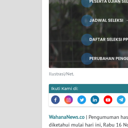
KARIR
DISCLAIMER
Wahana
News
Regional
WN
SUMUT
Ilustrasi/Net.
WN
JAKARTA
Ikuti Kami di:
WN
JABAR
WahanaNews.co
| Pengumuman hasil
WN
diketahui mulai hari ini, Rabu 16
BANTEN