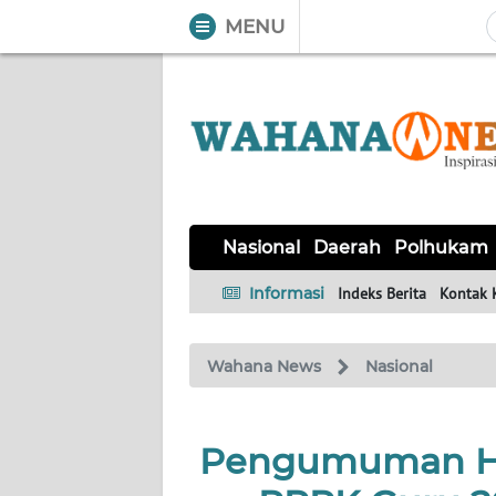
MENU
WAHANA
Tutup
TV
NASIONAL
DAERAH
POLHUKAM
KRIMINAL
EKUIN
SAINS-
KESEHATAN
INTERNASIONAL
Nasional
Daerah
Polhukam
TEKNO
Informasi
Indeks Berita
Kontak 
SERBA-
PENDIDIKAN
OLAHRAGA
OPINI
SERBI
Wahana News
Nasional
EDITORIAL
Pengumuman Has
Informasi