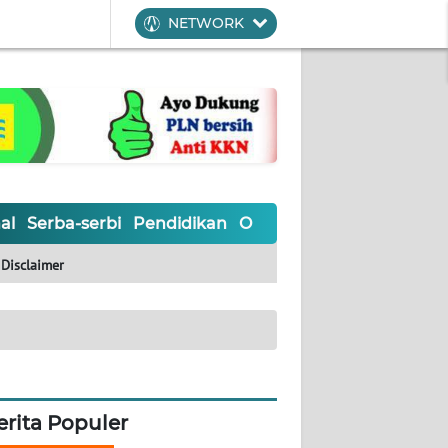
NETWORK
al
Serba-serbi
Pendidikan
Olahraga
Opini
Editoria
Disclaimer
erita Populer