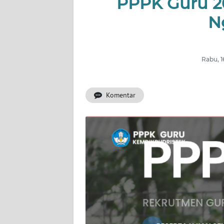
PPPK Guru 20
INDEKS
BERITA
N
KONTAK
KAMI
Rabu, 1
INFO
IKLAN
Komentar
TENTANG
KAMI
PEDOMAN
MEDIA
SIBER
REDAKSI