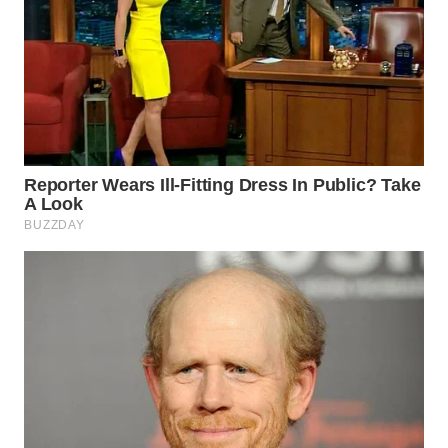
TAPANULI
TENGAH
WN DELI
SERDANG
WN
TEBING
TINGGI
WN
PAKPAK
WN
KARAWANG
WN
BEKASI