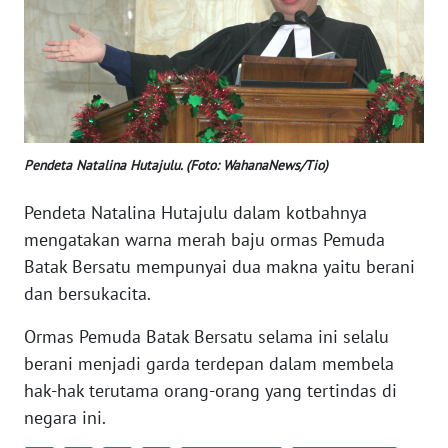
WN
BANTEN
WN
NTT
WN
Pendeta Natalina Hutajulu. (Foto: WahanaNews/Tio)
KEPRI
Pendeta Natalina Hutajulu dalam kotbahnya
mengatakan warna merah baju ormas Pemuda
WN
PAPUA
Batak Bersatu mempunyai dua makna yaitu berani
dan bersukacita.
WN
PAPUA
Ormas Pemuda Batak Bersatu selama ini selalu
BARAT
berani menjadi garda terdepan dalam membela
hak-hak terutama orang-orang yang tertindas di
WN
negara ini.
RIAU