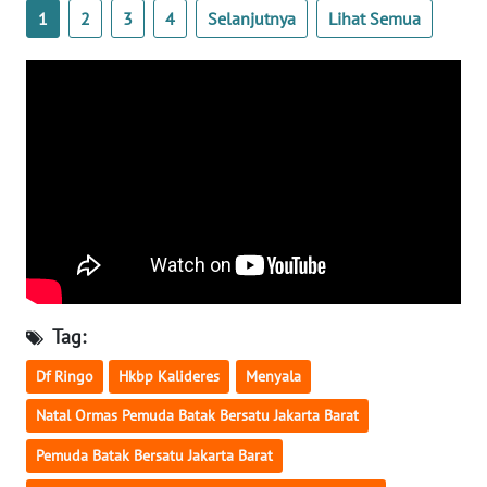
1
2
3
4
Selanjutnya
Lihat Semua
WN
SERAMBI
WN
JAMBI
WN
SULTRA
WN
NTB
Tag:
WN
Df Ringo
Hkbp Kalideres
Menyala
SULTENG
Natal Ormas Pemuda Batak Bersatu Jakarta Barat
WN
Pemuda Batak Bersatu Jakarta Barat
SULBAR