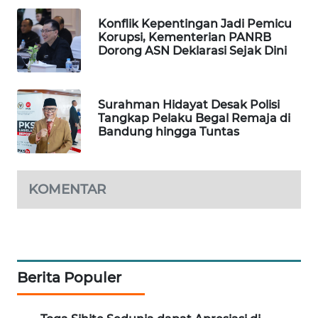
WAHANA
Konflik Kepentingan Jadi Pemicu
LISTRIK
Korupsi, Kementerian PANRB
Dorong ASN Deklarasi Sejak Dini
WAHANA
TRAVEL
Surahman Hidayat Desak Polisi
Tangkap Pelaku Begal Remaja di
WAHANA
Bandung hingga Tuntas
TV
WAHANANEWS
KOMENTAR
ID
WAHANANEWS
CO ID
Berita Populer
WAHANANEWS
NET