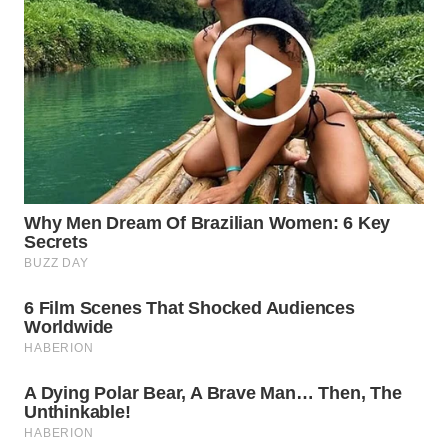
WN
INDRAMAYU
WN
KUNINGAN
WN
MAJALENGKA
WN
SUBANG
WN
SUKABUMI
WN
PURWAKARTA