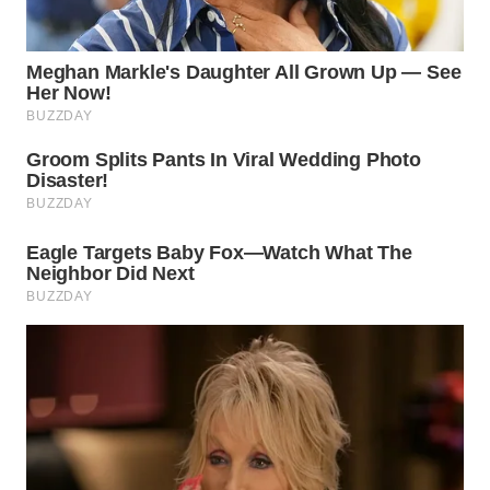
WN
MALUKU
WN
MALUT
WN
DAIRI
WN
DANAU
TOBA
WN
NIAS
WN
LANGKAT