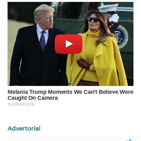
WN
PRIANGAN
TIMUR
WN
SEMARANG
WN
SOLO
WN
BOROBUDUR
WN
MADURA
WN
Advertorial
SURABAYA