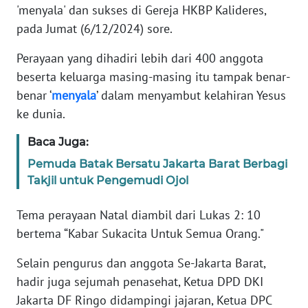
Informasi
'menyala' dan sukses di Gereja HKBP Kalideres,
pada Jumat (6/12/2024) sore.
INDEKS
BERITA
Perayaan yang dihadiri lebih dari 400 anggota
beserta keluarga masing-masing itu tampak benar-
KONTAK
benar ‘
menyala
’ dalam menyambut kelahiran Yesus
KAMI
ke dunia.
INFO
Baca Juga:
IKLAN
Pemuda Batak Bersatu Jakarta Barat Berbagi
Takjil untuk Pengemudi Ojol
TENTANG
KAMI
Tema perayaan Natal diambil dari Lukas 2: 10
bertema “Kabar Sukacita Untuk Semua Orang."
PEDOMAN
MEDIA
Selain pengurus dan anggota Se-Jakarta Barat,
SIBER
hadir juga sejumah penasehat, Ketua DPD DKI
Jakarta DF Ringo didampingi jajaran, Ketua DPC
REDAKSI