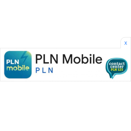
CILEUNGSI
NEWS
BERKAT
NEWS
X
BERAMPU
NEWS
ANUGERAH
NEWS
AKHLAK
ID
PERAPKI
NEWS