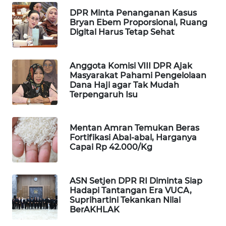
Wahana
DPR Minta Penanganan Kasus
Media
Bryan Ebem Proporsional, Ruang
Group
Digital Harus Tetap Sehat
WAHANA
NEWS
Anggota Komisi VIII DPR Ajak
Masyarakat Pahami Pengelolaan
Dana Haji agar Tak Mudah
WAHANA
Terpengaruh Isu
TANI
Mentan Amran Temukan Beras
WAHANA
Fortifikasi Abal-abal, Harganya
ADVOKAT
Capai Rp 42.000/Kg
WAHANA
INFRASTRUKTUR
ASN Setjen DPR RI Diminta Siap
Hadapi Tantangan Era VUCA,
Suprihartini Tekankan Nilai
WAHANA
BerAKHLAK
KONSUMEN