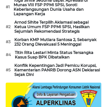
Toga Sihite Sedunia dapat Apresiasi di
Munas VIII FSP PPMI SPSI, Soroti
WAHANA
#1
Keberlangsungan Dunia Usaha dan
SPORT
Lapangan Kerja
Arnod Sihite Terpilih Aklamasi sebagai
WAHANA
#2
Ketua Umum FSP PPMI SPSI, Hasilkan
UMKM
Sejumlah Rekomendasi Strategis
Korban KMP Mutiara Santosa 2, Sebanyak
WAHANA
#3
232 Orang Dievakuasi 5 Meninggal
SELEB
Titin Rita Lestari Minta Status Tersangka
#4
Kasus Suap BPK Dibatalkan
WAHANA
PERSONA
Konflik Kepentingan Jadi Pemicu Korupsi,
#5
Kementerian PANRB Dorong ASN Deklarasi
Sejak Dini
WAHANA
OTOMOTIF
WAHANA
HEALTH