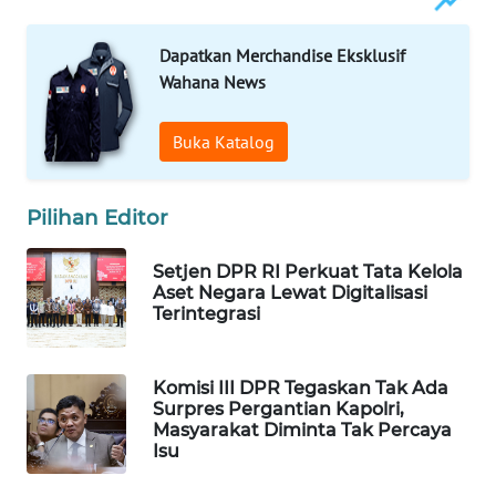
WN
Dapatkan Merchandise Eksklusif
NATUNA
Wahana News
WN
BINTAN
Buka Katalog
WN
Pilihan Editor
MANDALIKA
Setjen DPR RI Perkuat Tata Kelola
WN
Aset Negara Lewat Digitalisasi
LIKUPANG
Terintegrasi
WN
LABUANBAJO
Komisi III DPR Tegaskan Tak Ada
Surpres Pergantian Kapolri,
Masyarakat Diminta Tak Percaya
WN
Isu
BORNEO