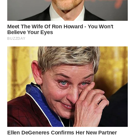
WN
BOGOR
WN
DEPOK
WN
TAPANULI
UTARA
WN
SAMOSIR
WN
PADANG
LAWAS