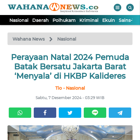
Nasional
Daerah
Polhukam
Kriminal
Ekuin
Sains-Te
WAHANA
Tutup
TV
Wahana News
Nasional
NASIONAL
Perayaan Natal 2024 Pemuda
Batak Bersatu Jakarta Barat
DAERAH
‘Menyala’ di HKBP Kalideres
Tio - Nasional
POLHUKAM
Sabtu, 7 Desember 2024 - 03:29 WIB
KRIMINAL
EKUIN