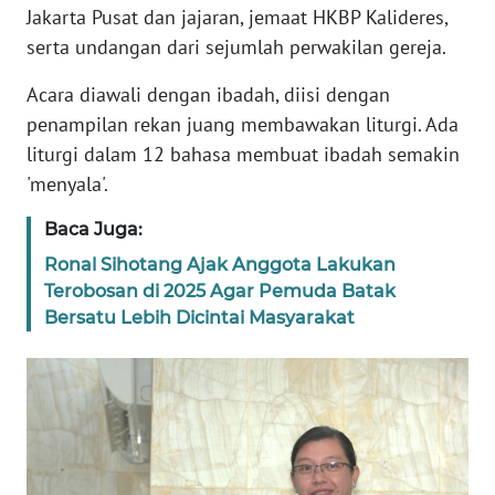
Jakarta Pusat dan jajaran, jemaat HKBP Kalideres,
serta undangan dari sejumlah perwakilan gereja.
KARIR
Acara diawali dengan ibadah, diisi dengan
DISCLAIMER
penampilan rekan juang membawakan liturgi. Ada
liturgi dalam 12 bahasa membuat ibadah semakin
Wahana
'menyala'.
News
Regional
Baca Juga:
Ronal Sihotang Ajak Anggota Lakukan
WN
Terobosan di 2025 Agar Pemuda Batak
SUMUT
Bersatu Lebih Dicintai Masyarakat
WN
JAKARTA
WN
JABAR