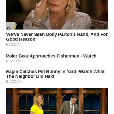
WN
TAPANULI
SELATAN
WN
TANJUNG
LESUNG
WN
KARO
WN
SIMALUNGUN
WN
LABUHANBATU
WN