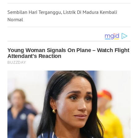
WN
Sembilan Hari Terganggu, Listrik Di Madura Kembali
KALTARA
Normal
WN
KALSEL
WN
KALTIM
WN
SULSEL
WN
GORONTALO
WN
SULUT