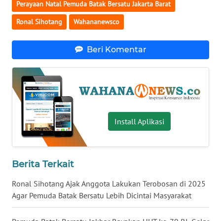
Perayaan Natal Pemuda Batak Bersatu Jakarta Barat
WN
Ronal Sihotang
Wahananewsco
BABEL
Beri Komentar
WN
SUMBAR
WN
SUMSEL
Install Aplikasi
WN
BENGKULU
WN
Berita Terkait
LAMPUNG
Ronal Sihotang Ajak Anggota Lakukan Terobosan di 2025
Agar Pemuda Batak Bersatu Lebih Dicintai Masyarakat
WN
JATENG