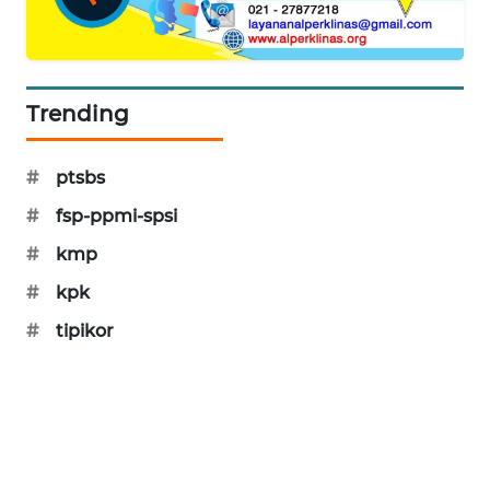
WAHANA
DESA
WISATA
Trending
LAPAK
WAHANA
#
ptsbs
Wahana
#
fsp-ppmi-spsi
Network
#
kmp
KONSUMEN
#
kpk
LISTRIK
#
tipikor
MASYARAKAT
KELISTRIKAN
WALINKI
ID