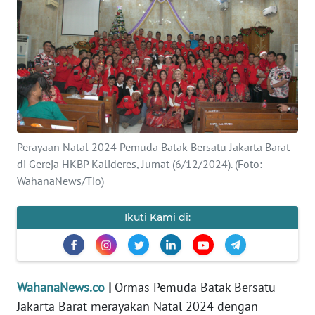
SAINS-TEKNO
KESEHATAN
INTERNASIONAL
SERBA-SERBI
Perayaan Natal 2024 Pemuda Batak Bersatu Jakarta Barat
di Gereja HKBP Kalideres, Jumat (6/12/2024). (Foto:
PENDIDIKAN
WahanaNews/Tio)
OLAHRAGA
Ikuti Kami di:
OPINI
EDITORIAL
WahanaNews.co
|
Ormas Pemuda Batak Bersatu
Jakarta Barat merayakan Natal 2024 dengan