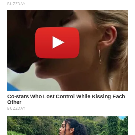
WN
SUMEDANG
WN
CIANJUR
WN
KEPULAUAN
SERIBU
WN
TANGERANG
WN
BINJAI
WN
CIREBON