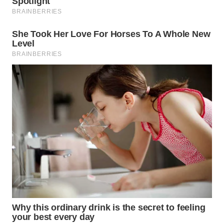
WN
MALUKU
WN
MALUT
WN
DAIRI
WN
DANAU
TOBA
WN
NIAS
WN
LANGKAT