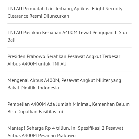
WN
TNI AU Permudah Izin Terbang, Aplikasi Flight Security
NUSANTARA
Clearance Resmi Diluncurkan
WN
TNI AU Pastikan Kesiapan A400M Lewat Pengujian ILS di
JOGJA
Bali
WN
Presiden Prabowo Serahkan Pesawat Angkut Terbesar
JATIM
Airbus A400M untuk TNI AU
WN
Mengenal Airbus A400M, Pesawat Angkut Militer yang
BALI
Bakal Dimiliki Indonesia
WN
Pembelian A400M Ada Jumlah Minimal, Kemenhan Belum
KALBAR
Bisa Dapatkan Fasilitas Ini
WN
Mantap! Seharga Rp 4 triliun, Ini Spesifikasi 2 Pesawat
KALTENG
Airbus A400M Pesanan Prabowo