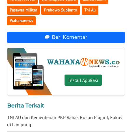
WN
Pesawat Militer
Prabowo Subianto
Tni Au
BABEL
Wahananews
WN
SUMBAR
Beri Komentar
WN
SUMSEL
WN
Install Aplikasi
BENGKULU
WN
LAMPUNG
Berita Terkait
TNI AU dan Kementerian PKP Bahas Rusun Prajurit, Fokus
WN
JATENG
di Lampung