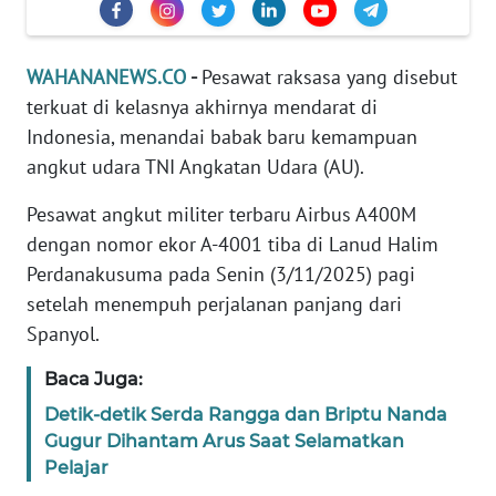
Informasi
INDEKS
WAHANANEWS.CO
-
Pesawat raksasa yang disebut
BERITA
terkuat di kelasnya akhirnya mendarat di
Indonesia, menandai babak baru kemampuan
KONTAK
KAMI
angkut udara TNI Angkatan Udara (AU).
Pesawat angkut militer terbaru Airbus A400M
INFO
dengan nomor ekor A-4001 tiba di Lanud Halim
IKLAN
Perdanakusuma pada Senin (3/11/2025) pagi
setelah menempuh perjalanan panjang dari
TENTANG
KAMI
Spanyol.
Baca Juga:
PEDOMAN
MEDIA
Detik-detik Serda Rangga dan Briptu Nanda
SIBER
Gugur Dihantam Arus Saat Selamatkan
Pelajar
REDAKSI