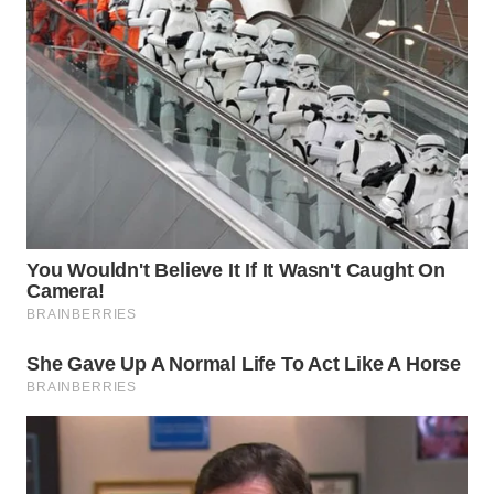
WN
PRIANGAN
TIMUR
WN
SEMARANG
WN
SOLO
WN
BOROBUDUR
WN
MADURA
WN
SURABAYA