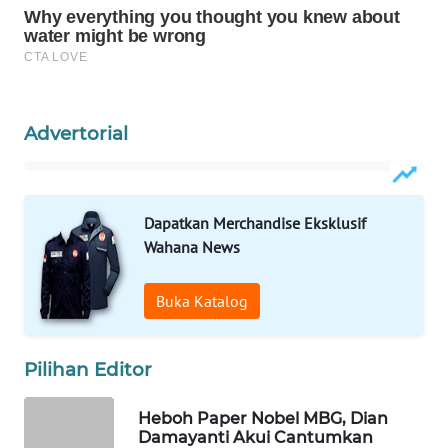
WAHANA
LISTRIK
WAHANA
TRAVEL
Advertorial
WAHANA
TV
Dapatkan Merchandise Eksklusif
Wahana News
WAHANANEWS
ID
Buka Katalog
WAHANANEWS
CO ID
Pilihan Editor
WAHANANEWS
Heboh Paper Nobel MBG, Dian
NET
Damayanti Akui Cantumkan