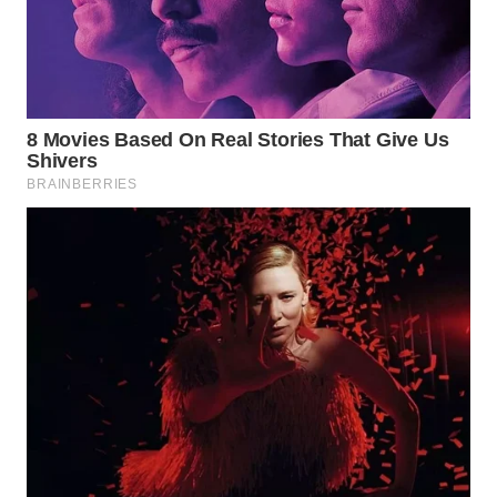
WN
BOGOR
WN
DEPOK
WN
TAPANULI
UTARA
WN
SAMOSIR
WN
PADANG
LAWAS