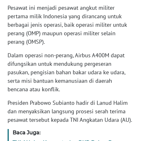
Pesawat ini menjadi pesawat angkut militer
KARIR
pertama milik Indonesia yang dirancang untuk
berbagai jenis operasi, baik operasi militer untuk
DISCLAIMER
perang (OMP) maupun operasi militer selain
perang (OMSP).
Wahana
News
Dalam operasi non-perang, Airbus A400M dapat
Regional
difungsikan untuk mendukung pergeseran
pasukan, pengisian bahan bakar udara ke udara,
WN
serta misi bantuan kemanusiaan di daerah
SUMUT
bencana atau konflik.
WN
Presiden Prabowo Subianto hadir di Lanud Halim
JAKARTA
dan menyaksikan langsung prosesi serah terima
pesawat tersebut kepada TNI Angkatan Udara (AU).
WN
JABAR
Baca Juga: