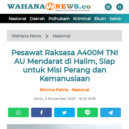
Nasional
Daerah
Polhukam
Kriminal
Ekuin
Sains-Te
WAHANA
Tutup
TV
Wahana News
Nasional
NASIONAL
Pesawat Raksasa A400M TNI
AU Mendarat di Halim, Siap
DAERAH
untuk Misi Perang dan
Kemanusiaan
POLHUKAM
Rimma Patria - Nasional
Senin, 3 November 2025 - 16:25 WIB
KRIMINAL
EKUIN