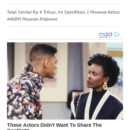
WN
Total Senilai Rp 4 Triliun, Ini Spesifikasi 2 Pesawat Airbus
KALTARA
A400M Pesanan Prabowo
WN
KALSEL
WN
KALTIM
WN
SULSEL
WN
GORONTALO
WN
SULUT