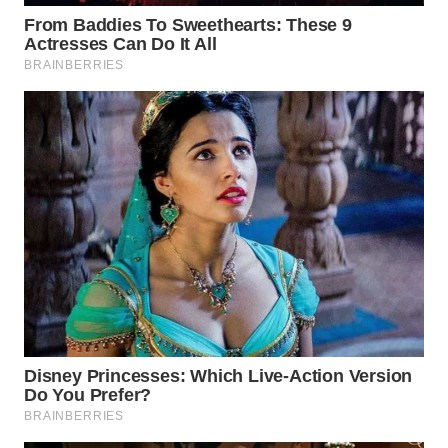
WN
SUMEDANG
WN
CIANJUR
WN
KEPULAUAN
SERIBU
WN
TANGERANG
WN
BINJAI
WN
CIREBON