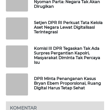
Nyoman Parta: Negara Tak Akan
WAHANA
Dirugikan
DESA
WISATA
Setjen DPR RI Perkuat Tata Kelola
Aset Negara Lewat Digitalisasi
LAPAK
Terintegrasi
WAHANA
Wahana
Komisi III DPR Tegaskan Tak Ada
Network
Surpres Pergantian Kapolri,
Masyarakat Diminta Tak Percaya
Isu
KONSUMEN
LISTRIK
DPR Minta Penanganan Kasus
MASYARAKAT
Bryan Ebem Proporsional, Ruang
KELISTRIKAN
Digital Harus Tetap Sehat
WALINKI
ID
KOMENTAR