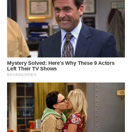
WN
NATUNA
WN
BINTAN
WN
MANDALIKA
WN
LIKUPANG
WN
LABUANBAJO
WN
BORNEO