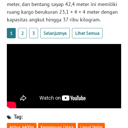
meter, dan bentang sayap 42,4 meter ini memiliki
WN
ruang kargo berukuran 23,1 × 4 × 4 meter dengan
SERAMBI
kapasitas angkut hingga 37 ribu kilogram.
WN
1
2
3
Selanjutnya
Lihat Semua
JAMBI
WN
SULTRA
WN
NTB
WN
SULTENG
WN
Tag:
SULBAR
Airbus A400m
Kemampuan Udara
Lanud Halim