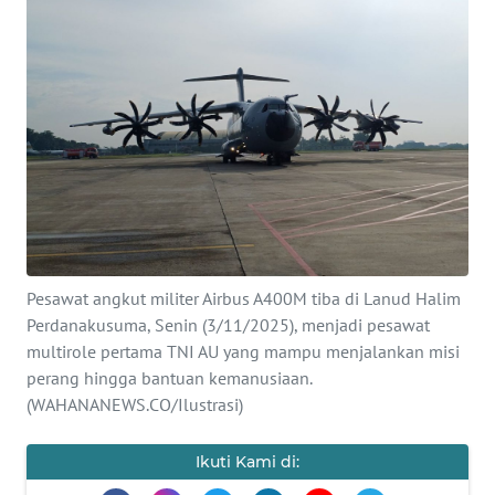
SAINS-TEKNO
KESEHATAN
INTERNASIONAL
SERBA-SERBI
PENDIDIKAN
Pesawat angkut militer Airbus A400M tiba di Lanud Halim
OLAHRAGA
Perdanakusuma, Senin (3/11/2025), menjadi pesawat
multirole pertama TNI AU yang mampu menjalankan misi
perang hingga bantuan kemanusiaan.
OPINI
(WAHANANEWS.CO/Ilustrasi)
EDITORIAL
Ikuti Kami di: