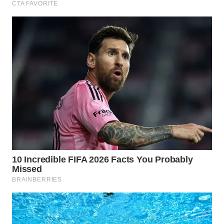
WN
TAPANULI
SELATAN
WN
TANJUNG
LESUNG
WN
KARO
WN
SIMALUNGUN
WN
LABUHANBATU
WN