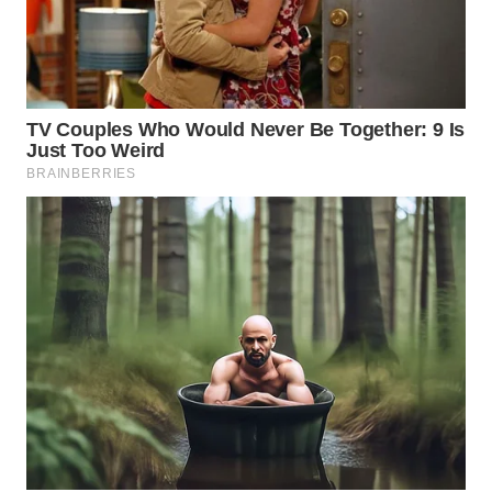
Wahana
Media
Group
WAHANA
NEWS
WAHANA
TANI
WAHANA
ADVOKAT
WAHANA
INFRASTRUKTUR
WAHANA
KONSUMEN