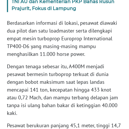
TNI AU dan Kementerian PKP Bahas Rusun
WN
Prajurit, Fokus di Lampung
BANTEN
Berdasarkan informasi di lokasi, pesawat diawaki
WN
dua pilot dan satu loadmaster serta dilengkapi
NTT
empat mesin turboprop Europrop International
TP400-D6 yang masing-masing mampu
WN
KEPRI
menghasilkan 11.000 horse power.
Dengan tenaga sebesar itu, A400M menjadi
WN
pesawat bermesin turboprop terkuat di dunia
PAPUA
dengan bobot maksimum saat lepas landas
mencapai 141 ton, kecepatan hingga 433 knot
WN
PAPUA
atau 0,72 Mach, dan mampu terbang delapan jam
BARAT
tanpa isi ulang bahan bakar di ketinggian 40.000
kaki.
WN
RIAU
Pesawat berukuran panjang 45,1 meter, tinggi 14,7