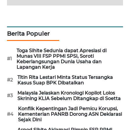
MAWAKA
ID
MARTABAT
Berita Populer
NET
Toga Sihite Sedunia dapat Apresiasi di
PLN
Munas VIII FSP PPMI SPSI, Soroti
#1
WATCH
Keberlangsungan Dunia Usaha dan
Lapangan Kerja
MKLI
Titin Rita Lestari Minta Status Tersangka
#2
Kasus Suap BPK Dibatalkan
LPKKI
Malaysia Jelaskan Kronologi Kopilot Lolos
#3
Skrining KLIA Sebelum Ditangkap di Soetta
LKKI
Konflik Kepentingan Jadi Pemicu Korupsi,
#4
Kementerian PANRB Dorong ASN Deklarasi
Sejak Dini
KOPEKLIN
Arnod Sihite Aklamasi Pimpin FSP PPMI