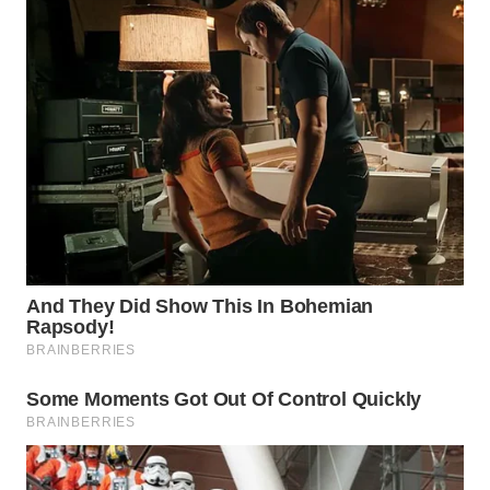
WN
INDRAMAYU
WN
KUNINGAN
WN
MAJALENGKA
WN
SUBANG
WN
SUKABUMI
WN
PURWAKARTA