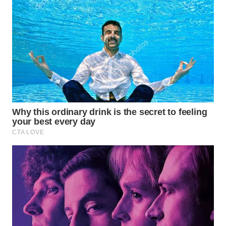
TAPANULI
TENGAH
WN DELI
SERDANG
WN
TEBING
TINGGI
WN
PAKPAK
WN
KARAWANG
WN
BEKASI