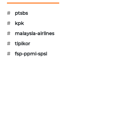
SIBARAGAS
#
ptsbs
NEWS
#
kpk
METRO
#
malaysia-airlines
SIANTAR
NEWS
#
tipikor
#
fsp-ppmi-spsi
METRO
MEDAN
NEWS
METRO
JAKARTA
NEWS
KRT
NEWS