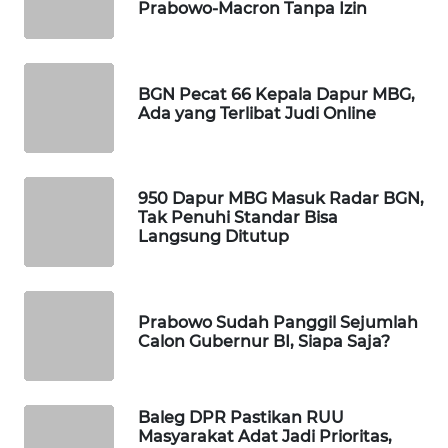
Prabowo-Macron Tanpa Izin
WAHANA
SPORT
BGN Pecat 66 Kepala Dapur MBG,
WAHANA
Ada yang Terlibat Judi Online
UMKM
WAHANA
SELEB
950 Dapur MBG Masuk Radar BGN,
Tak Penuhi Standar Bisa
Langsung Ditutup
WAHANA
PERSONA
WAHANA
Prabowo Sudah Panggil Sejumlah
Calon Gubernur BI, Siapa Saja?
OTOMOTIF
WAHANA
HEALTH
Baleg DPR Pastikan RUU
Masyarakat Adat Jadi Prioritas,