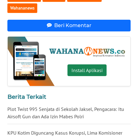
Wahananews
WN
BABEL
Beri Komentar
WN
SUMBAR
WN
SUMSEL
Install Aplikasi
WN
BENGKULU
Berita Terkait
WN
LAMPUNG
Plot Twist 995 Senjata di Sekolah Jaksel, Pengacara: Itu
Airsoft Gun dan Ada Izin Mabes Polri
WN
JATENG
KPU Kotim Diguncang Kasus Korupsi, Lima Komisioner