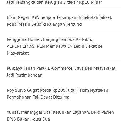
Jadi Tersangka dan Kerugian Ditaksir Rp10 Miliar
WN
NUSANTARA
Bikin Geger! 995 Senjata Tersimpan di Sekolah Jaksel,
Polisi Masih Selidiki Ruangan Terkunci
WN
JOGJA
Pengguna Home Charging Tembus 92 Ribu,
ALPERKLINAS: PLN Membawa EV Lebih Dekat ke
WN
Masyarakat
JATIM
Purbaya Tahan Pajak E-Commerce, Daya Beli Masyarakat
WN
Jadi Pertimbangan
BALI
Roy Suryo Gugat Polda Rp206 Juta, Hakim Nyatakan
WN
Permohonan Tak Dapat Diterima
KALBAR
Yurizal Meninggal Usai Keluhkan Layanan, DPR: Pasien
WN
BPJS Bukan Kelas Dua
KALTENG