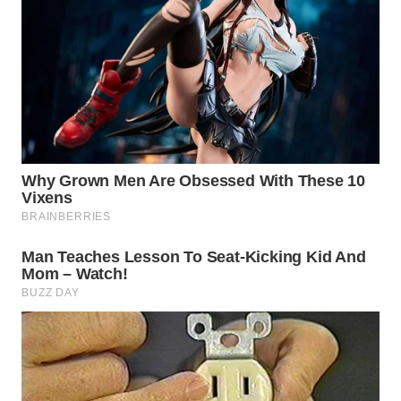
TAPANULI
TENGAH
WN DELI
SERDANG
WN
TEBING
TINGGI
WN
PAKPAK
WN
KARAWANG
WN
BEKASI