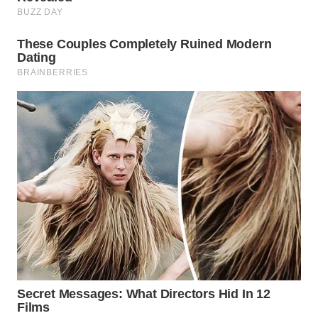
WN
PRIANGAN
TIMUR
WN
SEMARANG
WN
SOLO
WN
BOROBUDUR
WN
MADURA
WN
SURABAYA