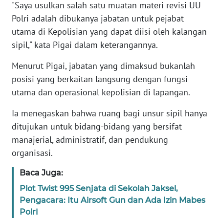
"Saya usulkan salah satu muatan materi revisi UU
Polri adalah dibukanya jabatan untuk pejabat
KARIR
utama di Kepolisian yang dapat diisi oleh kalangan
sipil," kata Pigai dalam keterangannya.
DISCLAIMER
Menurut Pigai, jabatan yang dimaksud bukanlah
Wahana
posisi yang berkaitan langsung dengan fungsi
News
utama dan operasional kepolisian di lapangan.
Regional
Ia menegaskan bahwa ruang bagi unsur sipil hanya
WN
ditujukan untuk bidang-bidang yang bersifat
SUMUT
manajerial, administratif, dan pendukung
organisasi.
WN
JAKARTA
Baca Juga:
Plot Twist 995 Senjata di Sekolah Jaksel,
WN
Pengacara: Itu Airsoft Gun dan Ada Izin Mabes
JABAR
Polri