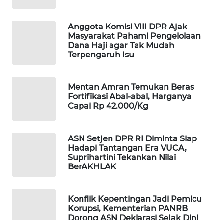
WAHANA
SPORT
Anggota Komisi VIII DPR Ajak
Masyarakat Pahami Pengelolaan
Dana Haji agar Tak Mudah
WAHANA
Terpengaruh Isu
UMKM
WAHANA
Mentan Amran Temukan Beras
SELEB
Fortifikasi Abal-abal, Harganya
Capai Rp 42.000/Kg
WAHANA
PERSONA
ASN Setjen DPR RI Diminta Siap
Hadapi Tantangan Era VUCA,
Suprihartini Tekankan Nilai
WAHANA
BerAKHLAK
OTOMOTIF
WAHANA
Konflik Kepentingan Jadi Pemicu
HEALTH
Korupsi, Kementerian PANRB
Dorong ASN Deklarasi Sejak Dini