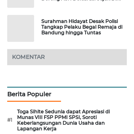
WAHANA
DESA
WISATA
Surahman Hidayat Desak Polisi
Tangkap Pelaku Begal Remaja di
Bandung hingga Tuntas
LAPAK
WAHANA
KOMENTAR
Wahana
Network
KONSUMEN
LISTRIK
Berita Populer
MASYARAKAT
KELISTRIKAN
Toga Sihite Sedunia dapat Apresiasi di
Munas VIII FSP PPMI SPSI, Soroti
#1
WALINKI
Keberlangsungan Dunia Usaha dan
ID
Lapangan Kerja