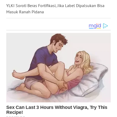
YLKI Soroti Beras Fortifikasi, Jika Label Dipalsukan Bisa
WN
KALTARA
Masuk Ranah Pidana
WN
KALSEL
WN
KALTIM
WN
SULSEL
WN
GORONTALO
WN
SULUT