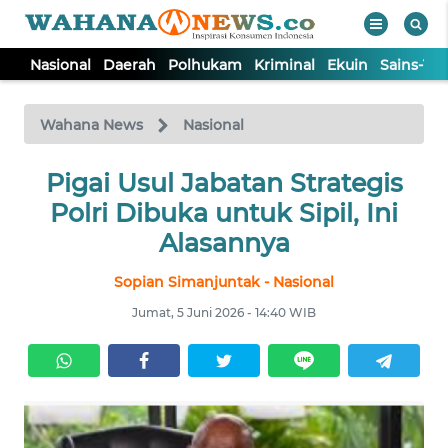
Nasional
Daerah
Polhukam
Kriminal
Ekuin
Sains-Te
WAHANA
Tutup
TV
Wahana News
Nasional
NASIONAL
Pigai Usul Jabatan Strategis
Polri Dibuka untuk Sipil, Ini
DAERAH
Alasannya
Sopian Simanjuntak - Nasional
POLHUKAM
Jumat, 5 Juni 2026 - 14:40 WIB
KRIMINAL
EKUIN