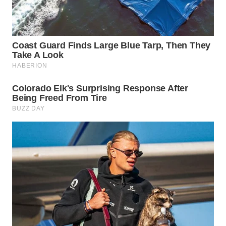
WN
SUMEDANG
WN
CIANJUR
WN
KEPULAUAN
SERIBU
WN
TANGERANG
WN
BINJAI
WN
CIREBON