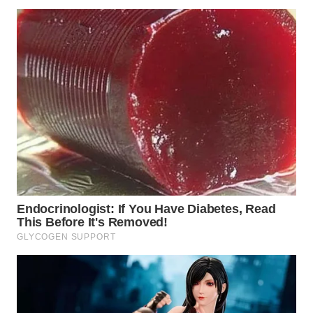
WN
TAPANULI
SELATAN
WN
TANJUNG
LESUNG
WN
KARO
WN
SIMALUNGUN
WN
LABUHANBATU
WN