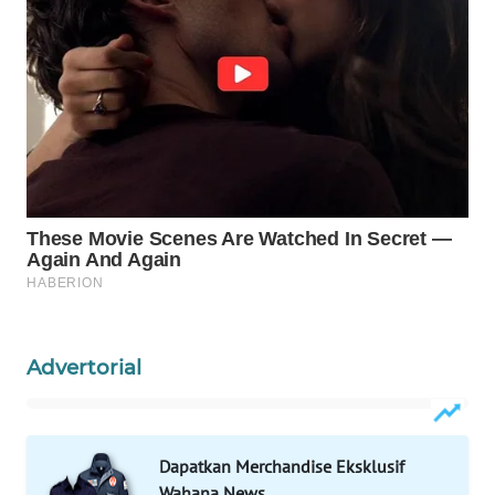
Wahana
Media
Group
WAHANA
NEWS
WAHANA
TANI
WAHANA
ADVOKAT
WAHANA
Advertorial
INFRASTRUKTUR
WAHANA
Dapatkan Merchandise Eksklusif
KONSUMEN
Wahana News