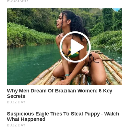
WN
MALUKU
WN
MALUT
WN
DAIRI
WN
DANAU
TOBA
WN
NIAS
WN
LANGKAT