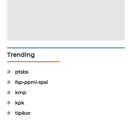
PORTAL
KONSUMEN
FORWAMKI
ALPERKLINAS
Trending
FORJASIDA
#
ptsbs
TAMBANG
NEWS
#
fsp-ppmi-spsi
#
kmp
SITUNGIR
NEWS
#
kpk
#
tipikor
SIDIKALANG
NEWS