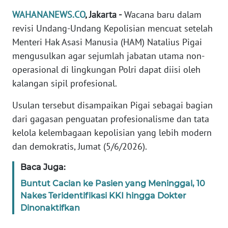
Informasi
WAHANANEWS.CO
, Jakarta -
Wacana baru dalam
INDEKS
revisi Undang-Undang Kepolisian mencuat setelah
BERITA
Menteri Hak Asasi Manusia (HAM) Natalius Pigai
mengusulkan agar sejumlah jabatan utama non-
KONTAK
operasional di lingkungan Polri dapat diisi oleh
KAMI
kalangan sipil profesional.
INFO
Usulan tersebut disampaikan Pigai sebagai bagian
IKLAN
dari gagasan penguatan profesionalisme dan tata
kelola kelembagaan kepolisian yang lebih modern
TENTANG
dan demokratis, Jumat (5/6/2026).
KAMI
Baca Juga:
PEDOMAN
Buntut Cacian ke Pasien yang Meninggal, 10
MEDIA
Nakes Teridentifikasi KKI hingga Dokter
SIBER
Dinonaktifkan
REDAKSI