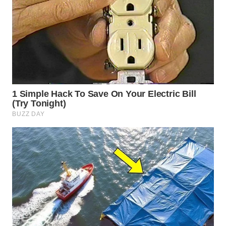
WN
BOGOR
WN
DEPOK
WN
TAPANULI
UTARA
WN
SAMOSIR
WN
PADANG
LAWAS