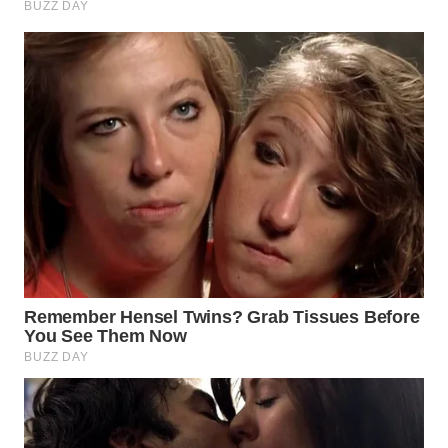
WN
NATUNA
WN
BINTAN
WN
MANDALIKA
WN
LIKUPANG
WN
LABUANBAJO
WN
BORNEO