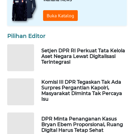
WAHANA
LISTRIK
Buka Katalog
WAHANA
Pilihan Editor
TRAVEL
Setjen DPR RI Perkuat Tata Kelola
WAHANA
Aset Negara Lewat Digitalisasi
TV
Terintegrasi
WAHANANEWS
ID
Komisi III DPR Tegaskan Tak Ada
Surpres Pergantian Kapolri,
Masyarakat Diminta Tak Percaya
WAHANANEWS
Isu
CO ID
DPR Minta Penanganan Kasus
WAHANANEWS
Bryan Ebem Proporsional, Ruang
NET
Digital Harus Tetap Sehat