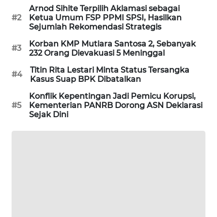
Arnod Sihite Terpilih Aklamasi sebagai
MAWAKA
#2
Ketua Umum FSP PPMI SPSI, Hasilkan
Sejumlah Rekomendasi Strategis
ID
Korban KMP Mutiara Santosa 2, Sebanyak
#3
MARTABAT
232 Orang Dievakuasi 5 Meninggal
NET
Titin Rita Lestari Minta Status Tersangka
#4
Kasus Suap BPK Dibatalkan
PLN
Konflik Kepentingan Jadi Pemicu Korupsi,
WATCH
#5
Kementerian PANRB Dorong ASN Deklarasi
Sejak Dini
MKLI
LPKKI
LKKI
KOPEKLIN