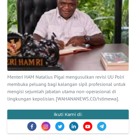
SAINS-TEKNO
KESEHATAN
INTERNASIONAL
SERBA-SERBI
PENDIDIKAN
Menteri HAM Natalius Pigai mengusulkan revisi UU Polri
membuka peluang bagi kalangan sipil profesional untuk
OLAHRAGA
mengisi sejumlah jabatan utama non-operasional di
lingkungan kepolisian. [WAHANANEWS.CO/Istimewa].
OPINI
Ikuti Kami di:
EDITORIAL