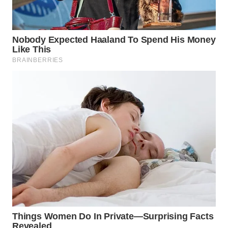
WN
INDRAMAYU
WN
KUNINGAN
WN
MAJALENGKA
WN
SUBANG
WN
SUKABUMI
WN
PURWAKARTA