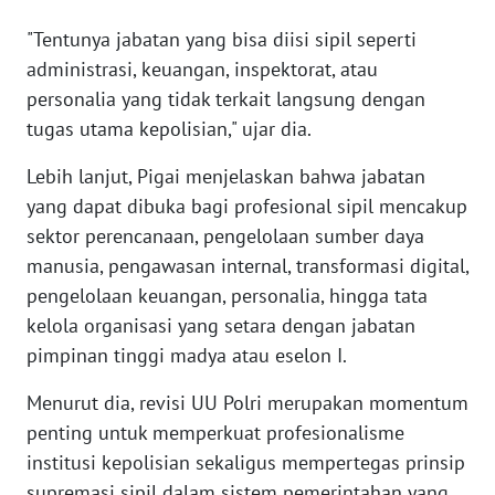
WN
"Tentunya jabatan yang bisa diisi sipil seperti
BANTEN
administrasi, keuangan, inspektorat, atau
personalia yang tidak terkait langsung dengan
WN
NTT
tugas utama kepolisian," ujar dia.
Lebih lanjut, Pigai menjelaskan bahwa jabatan
WN
yang dapat dibuka bagi profesional sipil mencakup
KEPRI
sektor perencanaan, pengelolaan sumber daya
manusia, pengawasan internal, transformasi digital,
WN
PAPUA
pengelolaan keuangan, personalia, hingga tata
kelola organisasi yang setara dengan jabatan
WN
pimpinan tinggi madya atau eselon I.
PAPUA
BARAT
Menurut dia, revisi UU Polri merupakan momentum
penting untuk memperkuat profesionalisme
WN
institusi kepolisian sekaligus mempertegas prinsip
RIAU
supremasi sipil dalam sistem pemerintahan yang