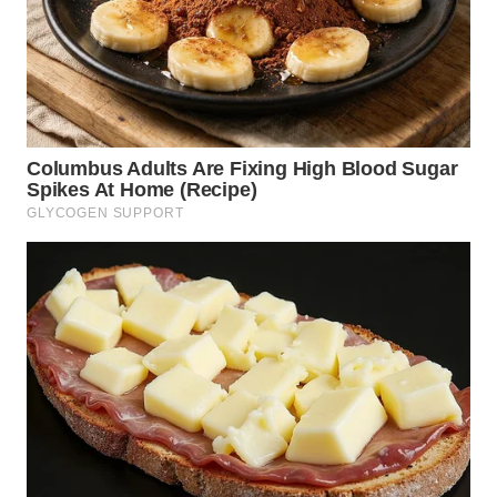
WN
KALTARA
WN
KALSEL
WN
KALTIM
WN
SULSEL
WN
GORONTALO
WN
SULUT