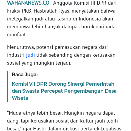
Informasi
WAHANANEWS.CO
-
Anggota Komisi III DPR dari
Fraksi PKB, Hasbiallah Ilyas, menyatakan bahwa
INDEKS
melegalkan judi atau kasino di Indonesia akan
BERITA
membawa lebih banyak dampak buruk daripada
manfaat.
KONTAK
KAMI
Menurutnya, potensi pemasukan negara dari
industri
judi
tidak sebanding dengan kerusakan
INFO
sosial yang mungkin terjadi.
IKLAN
Baca Juga:
TENTANG
Komisi VII DPR Dorong Sinergi Pemerintah
KAMI
dan Swasta Percepat Pengembangan Desa
Wisata
PEDOMAN
MEDIA
“Mudaratnya lebih besar. Mungkin negara dapat
SIBER
uang, tapi kerusakan sosial dan kultur jauh lebih
besar,” ujar Hasbi dalam diskusi bertajuk Legalisasi
REDAKSI