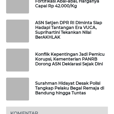
Fortifikasi Abal-abal, Harganya
WAHANA
Capai Rp 42.000/Kg
DESA
WISATA
ASN Setjen DPR RI Diminta Siap
Hadapi Tantangan Era VUCA,
LAPAK
Suprihartini Tekankan Nilai
WAHANA
BerAKHLAK
Wahana
Network
Konflik Kepentingan Jadi Pemicu
Korupsi, Kementerian PANRB
Dorong ASN Deklarasi Sejak Dini
KONSUMEN
LISTRIK
Surahman Hidayat Desak Polisi
MASYARAKAT
Tangkap Pelaku Begal Remaja di
KELISTRIKAN
Bandung hingga Tuntas
WALINKI
ID
KOMENTAR