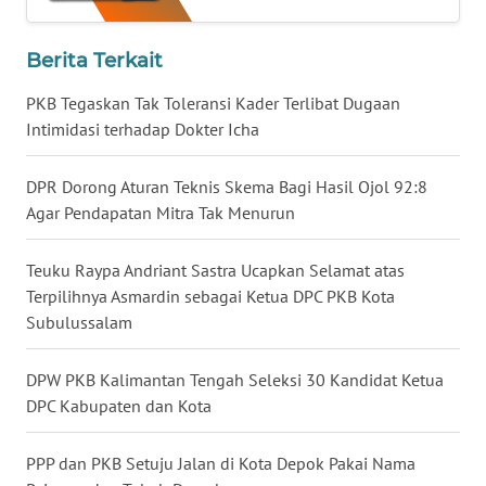
WN
BABEL
Berita Terkait
PKB Tegaskan Tak Toleransi Kader Terlibat Dugaan
WN
Intimidasi terhadap Dokter Icha
SUMBAR
DPR Dorong Aturan Teknis Skema Bagi Hasil Ojol 92:8
WN
Agar Pendapatan Mitra Tak Menurun
SUMSEL
Teuku Raypa Andriant Sastra Ucapkan Selamat atas
WN
Terpilihnya Asmardin sebagai Ketua DPC PKB Kota
BENGKULU
Subulussalam
WN
LAMPUNG
DPW PKB Kalimantan Tengah Seleksi 30 Kandidat Ketua
DPC Kabupaten dan Kota
WN
JATENG
PPP dan PKB Setuju Jalan di Kota Depok Pakai Nama