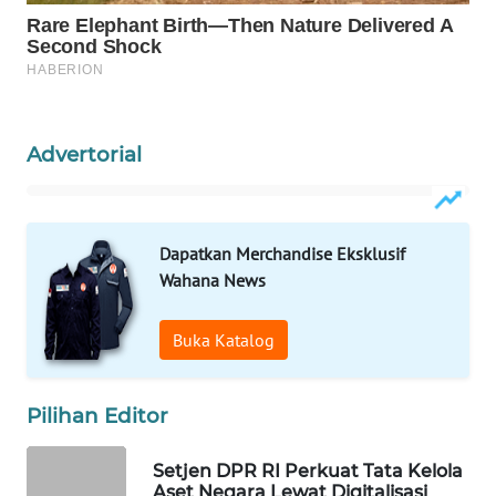
WAHANA
LISTRIK
WAHANA
TRAVEL
Advertorial
WAHANA
TV
Dapatkan Merchandise Eksklusif
WAHANANEWS
Wahana News
ID
Buka Katalog
WAHANANEWS
CO ID
Pilihan Editor
WAHANANEWS
NET
Setjen DPR RI Perkuat Tata Kelola
Aset Negara Lewat Digitalisasi