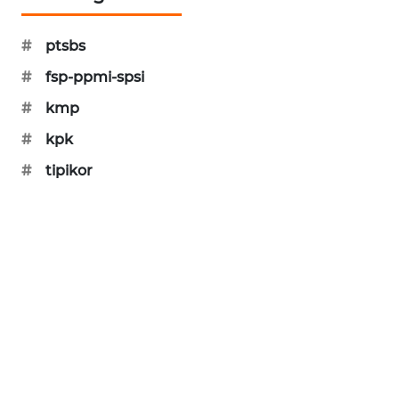
SIBARAGAS
NEWS
#
ptsbs
#
fsp-ppmi-spsi
METRO
#
kmp
SIANTAR
NEWS
#
kpk
#
tipikor
METRO
MEDAN
NEWS
METRO
JAKARTA
NEWS
KRT
NEWS