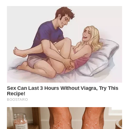
WN
TAPANULI
SELATAN
WN
TANJUNG
LESUNG
WN
KARO
WN
SIMALUNGUN
WN
LABUHANBATU
WN