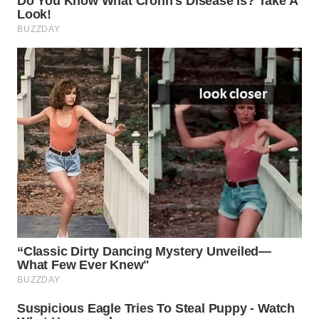
WN
INDRAMAYU
WN
KUNINGAN
WN
MAJALENGKA
WN
SUBANG
WN
SUKABUMI
WN
PURWAKARTA