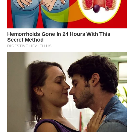
WN
BOGOR
WN
DEPOK
WN
TAPANULI
UTARA
WN
SAMOSIR
WN
PADANG
LAWAS