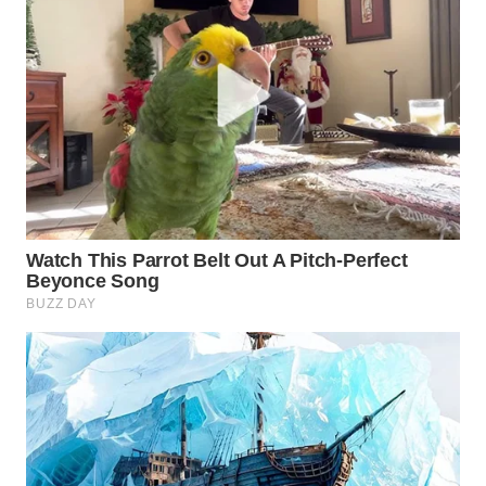
WN
NATUNA
WN
BINTAN
WN
MANDALIKA
WN
LIKUPANG
WN
LABUANBAJO
WN
BORNEO