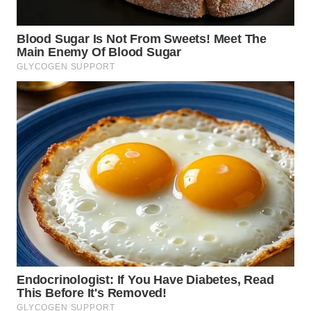
WN
MALUKU
WN
MALUT
WN
DAIRI
WN
DANAU
TOBA
WN
NIAS
WN
LANGKAT