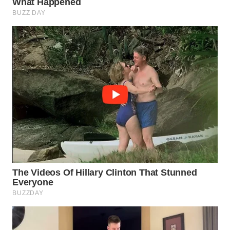
WN
PRIANGAN
TIMUR
WN
SEMARANG
WN
SOLO
WN
BOROBUDUR
WN
MADURA
WN
SURABAYA