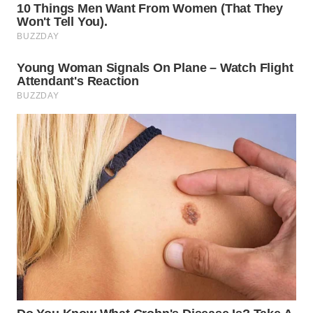
WN
SUMEDANG
WN
CIANJUR
WN
KEPULAUAN
SERIBU
WN
TANGERANG
WN
BINJAI
WN
CIREBON