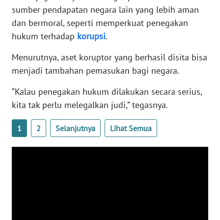
WN
sumber pendapatan negara lain yang lebih aman
BANTEN
dan bermoral, seperti memperkuat penegakan
hukum terhadap
korupsi
.
WN
NTT
Menurutnya, aset koruptor yang berhasil disita bisa
menjadi tambahan pemasukan bagi negara.
WN
“Kalau penegakan hukum dilakukan secara serius,
KEPRI
kita tak perlu melegalkan judi,” tegasnya.
WN
PAPUA
1
2
Selanjutnya
Lihat Semua
WN
PAPUA
BARAT
WN
RIAU