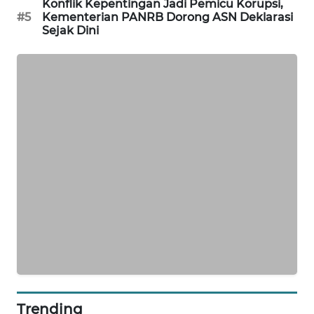
Konflik Kepentingan Jadi Pemicu Korupsi,
PORTAL
#5
Kementerian PANRB Dorong ASN Deklarasi
KONSUMEN
Sejak Dini
FORWAMKI
ALPERKLINAS
FORJASIDA
TAMBANG
NEWS
SITUNGIR
NEWS
SIDIKALANG
NEWS
Trending