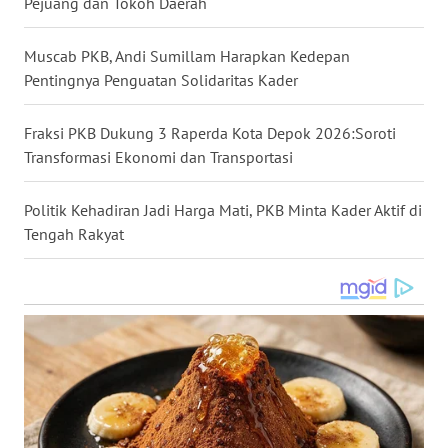
Pejuang dan Tokoh Daerah
WN
NUSANTARA
Muscab PKB, Andi Sumillam Harapkan Kedepan
Pentingnya Penguatan Solidaritas Kader
WN
JOGJA
Fraksi PKB Dukung 3 Raperda Kota Depok 2026:Soroti
Transformasi Ekonomi dan Transportasi
WN
JATIM
Politik Kehadiran Jadi Harga Mati, PKB Minta Kader Aktif di
Tengah Rakyat
WN
BALI
WN
KALBAR
WN
KALTENG