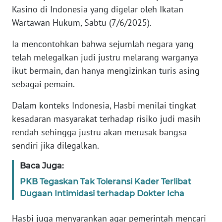
Kasino di Indonesia yang digelar oleh Ikatan
Wartawan Hukum, Sabtu (7/6/2025).
KARIR
Ia mencontohkan bahwa sejumlah negara yang
DISCLAIMER
telah melegalkan judi justru melarang warganya
ikut bermain, dan hanya mengizinkan turis asing
Wahana
sebagai pemain.
News
Regional
Dalam konteks Indonesia, Hasbi menilai tingkat
kesadaran masyarakat terhadap risiko judi masih
WN
SUMUT
rendah sehingga justru akan merusak bangsa
sendiri jika dilegalkan.
WN
Baca Juga:
JAKARTA
PKB Tegaskan Tak Toleransi Kader Terlibat
WN
Dugaan Intimidasi terhadap Dokter Icha
JABAR
Hasbi juga menyarankan agar pemerintah mencari