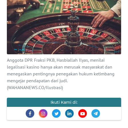
SAINS-TEKNO
KESEHATAN
INTERNASIONAL
SERBA-SERBI
Anggota DPR Fraksi PKB, Hasbiallah Ilyas, menilai
PENDIDIKAN
legalisasi kasino hanya akan merusak masyarakat dan
menegaskan pentingnya penegakan hukum ketimbang
mengejar pendapatan dari judi.
OLAHRAGA
(WAHANANEWS.CO/Ilustrasi)
OPINI
Ikuti Kami di:
EDITORIAL