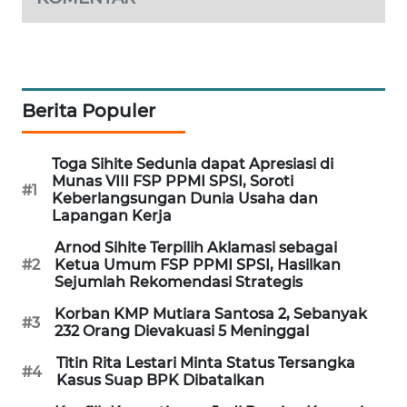
MAWAKA
ID
MARTABAT
Berita Populer
NET
Toga Sihite Sedunia dapat Apresiasi di
PLN
Munas VIII FSP PPMI SPSI, Soroti
WATCH
#1
Keberlangsungan Dunia Usaha dan
Lapangan Kerja
MKLI
Arnod Sihite Terpilih Aklamasi sebagai
#2
Ketua Umum FSP PPMI SPSI, Hasilkan
LPKKI
Sejumlah Rekomendasi Strategis
Korban KMP Mutiara Santosa 2, Sebanyak
#3
LKKI
232 Orang Dievakuasi 5 Meninggal
Titin Rita Lestari Minta Status Tersangka
#4
KOPEKLIN
Kasus Suap BPK Dibatalkan