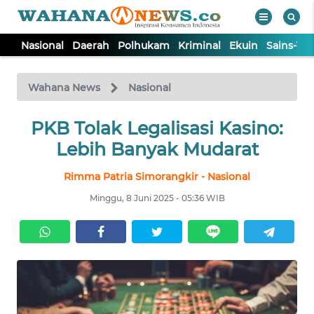
Nasional
Daerah
Polhukam
Kriminal
Ekuin
Sains-Te
WAHANA
Tutup
TV
Wahana News
Nasional
NASIONAL
PKB Tolak Legalisasi Kasino:
Lebih Banyak Mudarat
DAERAH
Rimma Patria Simorangkir - Nasional
Minggu, 8 Juni 2025 - 05:36 WIB
POLHUKAM
KRIMINAL
EKUIN