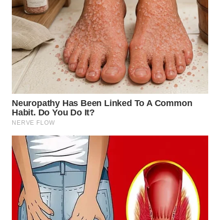
TAPANULI
TENGAH
WN DELI
SERDANG
WN
TEBING
TINGGI
WN
PAKPAK
WN
KARAWANG
WN
BEKASI