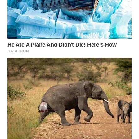
Wahana
Media
Group
WAHANA
NEWS
WAHANA
TANI
WAHANA
ADVOKAT
WAHANA
INFRASTRUKTUR
WAHANA
KONSUMEN