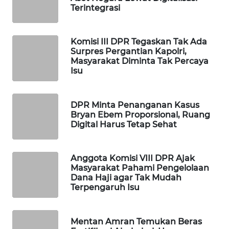
Terintegrasi
WAHANA
SPORT
Komisi III DPR Tegaskan Tak Ada
WAHANA
Surpres Pergantian Kapolri,
Masyarakat Diminta Tak Percaya
UMKM
Isu
WAHANA
SELEB
DPR Minta Penanganan Kasus
Bryan Ebem Proporsional, Ruang
Digital Harus Tetap Sehat
WAHANA
PERSONA
Anggota Komisi VIII DPR Ajak
WAHANA
Masyarakat Pahami Pengelolaan
OTOMOTIF
Dana Haji agar Tak Mudah
Terpengaruh Isu
WAHANA
HEALTH
Mentan Amran Temukan Beras