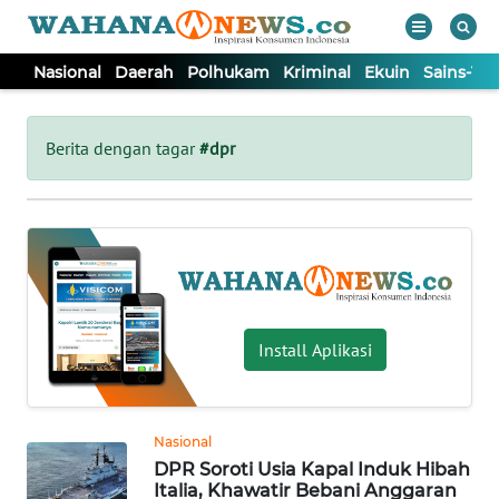
Nasional
Daerah
Polhukam
Kriminal
Ekuin
Sains-Te
WAHANA
Tutup
TV
Berita dengan tagar
#dpr
NASIONAL
DAERAH
POLHUKAM
Install Aplikasi
KRIMINAL
Nasional
EKUIN
DPR Soroti Usia Kapal Induk Hibah
Italia, Khawatir Bebani Anggaran