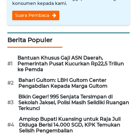
konsumen kepada kami.
WN
NUSANTARA
Suara Pembaca
WN
JOGJA
Berita Populer
WN
Bantuan Khusus Gaji ASN Daerah,
JATIM
#1
Pemerintah Pusat Kucurkan Rp22,5 Triliun
ke Pemda
WN
Bahari Gultom: LBH Gultom Center
BALI
#2
Pengabdian Kepada Marga Gultom
Bikin Geger! 995 Senjata Tersimpan di
WN
#3
Sekolah Jaksel, Polisi Masih Selidiki Ruangan
KALBAR
Terkunci
Amplop Bupati Kuansing untuk Raja Juli
WN
#4
Diduga Berisi 14.000 SGD, KPK Temukan
KALTENG
Selisih Pengembalian