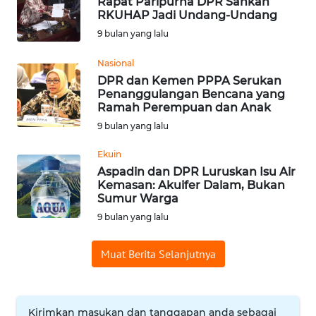
Rapat Paripurna DPR Sahkan
RKUHAP Jadi Undang-Undang
WN
9 bulan yang lalu
BABEL
Nasional
WN
DPR dan Kemen PPPA Serukan
SUMBAR
Penanggulangan Bencana yang
Ramah Perempuan dan Anak
WN
9 bulan yang lalu
SUMSEL
Ekuin
Aspadin dan DPR Luruskan Isu Air
WN
Kemasan: Akuifer Dalam, Bukan
BENGKULU
Sumur Warga
9 bulan yang lalu
WN
LAMPUNG
Muat Berita Selanjutnya
WN
JATENG
Kirimkan masukan dan tanggapan anda sebagai