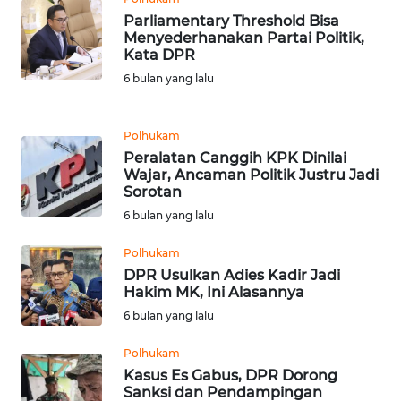
Parliamentary Threshold Bisa
Menyederhanakan Partai Politik,
KARIR
Kata DPR
6 bulan yang lalu
DISCLAIMER
Wahana
Polhukam
News
Peralatan Canggih KPK Dinilai
Regional
Wajar, Ancaman Politik Justru Jadi
Sorotan
6 bulan yang lalu
WN
SUMUT
Polhukam
DPR Usulkan Adies Kadir Jadi
WN
Hakim MK, Ini Alasannya
JAKARTA
6 bulan yang lalu
WN
Polhukam
JABAR
Kasus Es Gabus, DPR Dorong
Sanksi dan Pendampingan