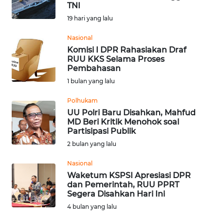
SAINS-TEKNO
TNI
19 hari yang lalu
KESEHATAN
Nasional
Komisi I DPR Rahasiakan Draf
RUU KKS Selama Proses
INTERNASIONAL
Pembahasan
1 bulan yang lalu
SERBA-SERBI
Polhukam
UU Polri Baru Disahkan, Mahfud
PENDIDIKAN
MD Beri Kritik Menohok soal
Partisipasi Publik
OLAHRAGA
2 bulan yang lalu
Nasional
OPINI
Waketum KSPSI Apresiasi DPR
dan Pemerintah, RUU PPRT
Segera Disahkan Hari Ini
EDITORIAL
4 bulan yang lalu