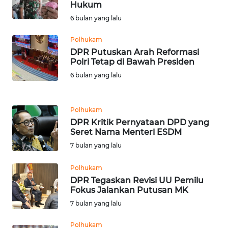
Hukum
WN
6 bulan yang lalu
BANTEN
Polhukam
WN
DPR Putuskan Arah Reformasi
NTT
Polri Tetap di Bawah Presiden
6 bulan yang lalu
WN
KEPRI
Polhukam
WN
DPR Kritik Pernyataan DPD yang
Seret Nama Menteri ESDM
PAPUA
7 bulan yang lalu
WN
Polhukam
PAPUA
DPR Tegaskan Revisi UU Pemilu
BARAT
Fokus Jalankan Putusan MK
7 bulan yang lalu
WN
RIAU
Polhukam