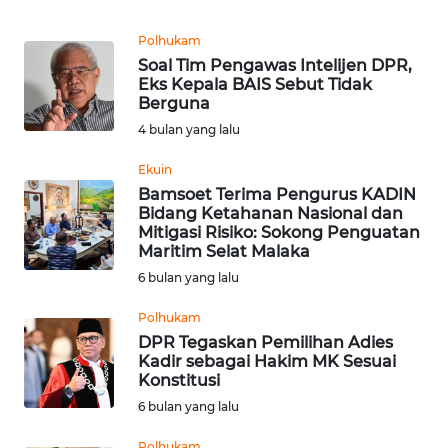
Informasi
Polhukam
INDEKS
Soal Tim Pengawas Intelijen DPR,
BERITA
Eks Kepala BAIS Sebut Tidak
Berguna
KONTAK
4 bulan yang lalu
KAMI
Ekuin
Bamsoet Terima Pengurus KADIN
INFO
Bidang Ketahanan Nasional dan
IKLAN
Mitigasi Risiko: Sokong Penguatan
Maritim Selat Malaka
TENTANG
6 bulan yang lalu
KAMI
Polhukam
DPR Tegaskan Pemilihan Adies
PEDOMAN
Kadir sebagai Hakim MK Sesuai
MEDIA
Konstitusi
SIBER
6 bulan yang lalu
REDAKSI
Polhukam