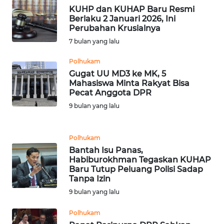
KUHP dan KUHAP Baru Resmi
WN
Berlaku 2 Januari 2026, Ini
SERAMBI
Perubahan Krusialnya
7 bulan yang lalu
WN
Polhukam
JAMBI
Gugat UU MD3 ke MK, 5
Mahasiswa Minta Rakyat Bisa
WN
Pecat Anggota DPR
SULTRA
9 bulan yang lalu
WN
NTB
Polhukam
Bantah Isu Panas,
Habiburokhman Tegaskan KUHAP
WN
Baru Tutup Peluang Polisi Sadap
SULTENG
Tanpa Izin
9 bulan yang lalu
WN
SULBAR
Polhukam