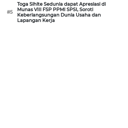
Toga Sihite Sedunia dapat Apresiasi di
WN
Munas VIII FSP PPMI SPSI, Soroti
KALTARA
#5
Keberlangsungan Dunia Usaha dan
Lapangan Kerja
WN
KALSEL
WN
KALTIM
WN
SULSEL
WN
GORONTALO
WN
SULUT