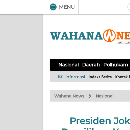
MENU
WAHANA
Tutup
TV
NASIONAL
DAERAH
POLHUKAM
KRIMINAL
EKUIN
SAINS-
KESEHATAN
INTERNASIONAL
Nasional
Daerah
Polhukam
TEKNO
Informasi
Indeks Berita
Kontak 
SERBA-
PENDIDIKAN
OLAHRAGA
OPINI
SERBI
Wahana News
Nasional
EDITORIAL
Presiden Jo
Informasi