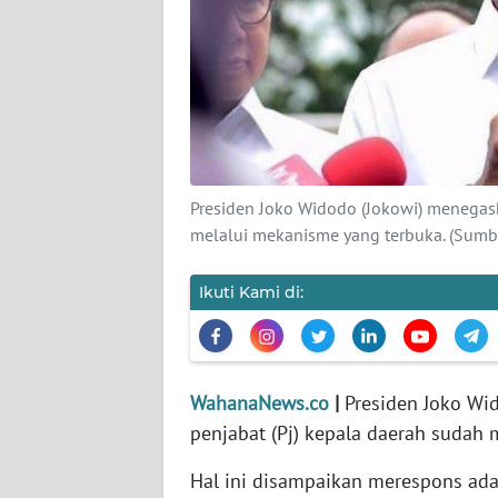
KARIR
DISCLAIMER
Wahana
News
Regional
Presiden Joko Widodo (Jokowi) menegask
WN
melalui mekanisme yang terbuka. (Sumbe
SUMUT
Ikuti Kami di:
WN
JAKARTA
WN
WahanaNews.co
|
Presiden Joko Wi
JABAR
penjabat (Pj) kepala daerah sudah
WN
Hal ini disampaikan merespons adan
BANTEN