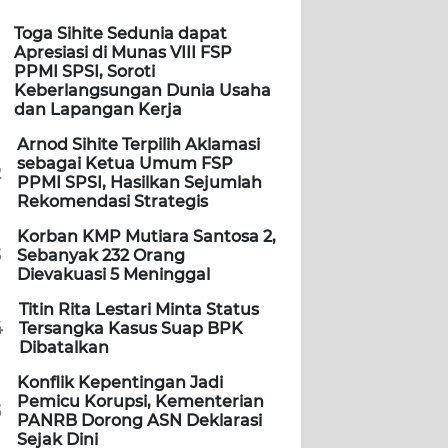
Toga Sihite Sedunia dapat
Apresiasi di Munas VIII FSP
PPMI SPSI, Soroti
Keberlangsungan Dunia Usaha
dan Lapangan Kerja
Arnod Sihite Terpilih Aklamasi
sebagai Ketua Umum FSP
2
PPMI SPSI, Hasilkan Sejumlah
Rekomendasi Strategis
Korban KMP Mutiara Santosa 2,
3
Sebanyak 232 Orang
Dievakuasi 5 Meninggal
Titin Rita Lestari Minta Status
4
Tersangka Kasus Suap BPK
Dibatalkan
Konflik Kepentingan Jadi
Pemicu Korupsi, Kementerian
5
PANRB Dorong ASN Deklarasi
Sejak Dini