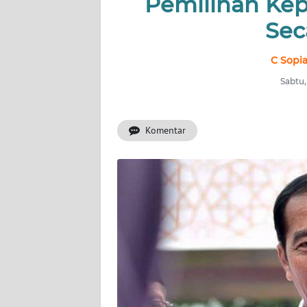
Pemilihan Ke
INDEKS
BERITA
Sec
KONTAK
C Sopia
KAMI
Sabtu,
INFO
IKLAN
Komentar
TENTANG
KAMI
PEDOMAN
MEDIA
SIBER
REDAKSI