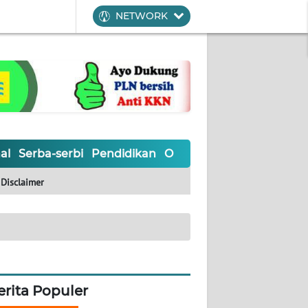
NETWORK
al
Serba-serbi
Pendidikan
Olahraga
Opini
Editoria
Disclaimer
erita Populer