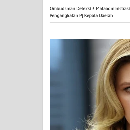
KALTARA
Ombudsman Deteksi 3 Malaadministrasi
Pengangkatan Pj Kepala Daerah
WN
KALSEL
WN
KALTIM
WN
SULSEL
WN
GORONTALO
WN
SULUT
WN
MALUKU