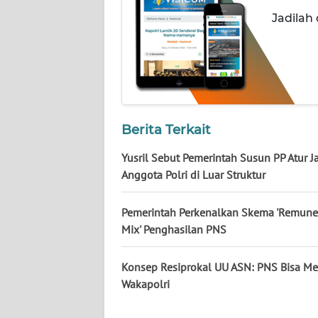
NUSANTARA
Jadilah
WN
JOGJA
WN
JATIM
Berita Terkait
WN
Yusril Sebut Pemerintah Susun PP Atur J
BALI
Anggota Polri di Luar Struktur
WN
Pemerintah Perkenalkan Skema 'Remune
KALBAR
Mix' Penghasilan PNS
WN
Konsep Resiprokal UU ASN: PNS Bisa Me
KALTENG
Wakapolri
WN