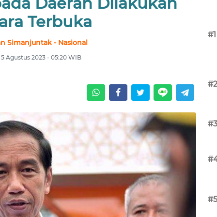
pada Daerah Dilakukan
ara Terbuka
#1
n Simanjuntak - Nasional
 5 Agustus 2023 - 05:20 WIB
#
#
#
#