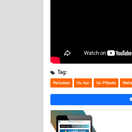
BABEL
WN
SUMBAR
WN
SUMSEL
WN
BENGKULU
Tag:
Perludem
Uu Asn
Uu Pilkada
Waha
WN
LAMPUNG
WN
JATENG
WN