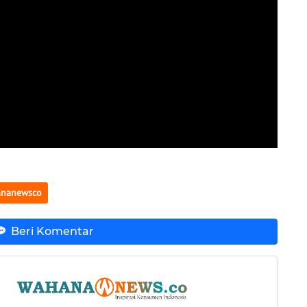
nanewsco
Beri Komentar