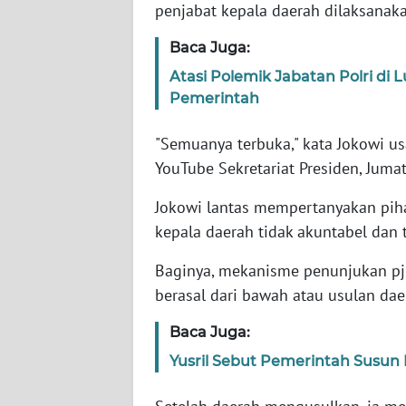
penjabat kepala daerah dilaksanaka
WN
Baca Juga:
NTT
Atasi Polemik Jabatan Polri di 
Pemerintah
WN
KEPRI
"Semuanya terbuka," kata Jokowi u
YouTube Sekretariat Presiden, Jumat
WN
PAPUA
Jokowi lantas mempertanyakan pih
kepala daerah tidak akuntabel dan 
WN
PAPUA
Baginya, mekanisme penunjukan pj
BARAT
berasal dari bawah atau usulan dae
Baca Juga:
WN
RIAU
Yusril Sebut Pemerintah Susun 
WN