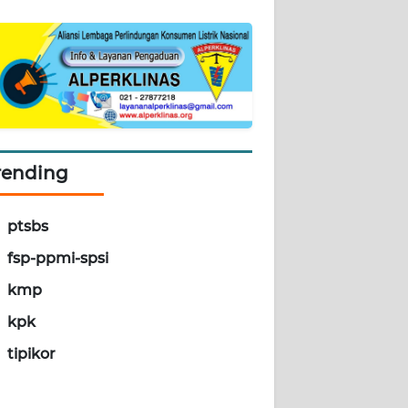
rending
ptsbs
fsp-ppmi-spsi
kmp
kpk
tipikor