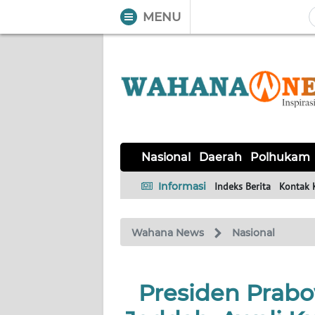
MENU
WAHANA
Tutup
TV
NASIONAL
DAERAH
POLHUKAM
KRIMINAL
EKUIN
SAINS-
KESEHATAN
INTERNASIONAL
Nasional
Daerah
Polhukam
TEKNO
Informasi
Indeks Berita
Kontak 
SERBA-
PENDIDIKAN
OLAHRAGA
OPINI
SERBI
Wahana News
Nasional
EDITORIAL
Presiden Prab
Informasi