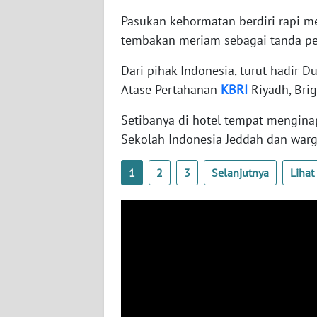
SERAMBI
Pasukan kehormatan berdiri rapi me
tembakan meriam sebagai tanda p
WN
JAMBI
Dari pihak Indonesia, turut hadir Du
Atase Pertahanan
KBRI
Riyadh, Brig
WN
SULTRA
Setibanya di hotel tempat menginap
Sekolah Indonesia Jeddah dan warg
WN
NTB
1
2
3
Selanjutnya
Liha
WN
SULTENG
WN
SULBAR
WN