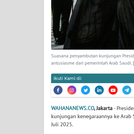
KARIR
DISCLAIMER
Wahana
News
Regional
Suasana penyambutan kunjungan Presi
WN
antusiasme dari pemerintah Arab Saudi
SUMUT
Ikuti Kami di:
WN
JAKARTA
WN
WAHANANEWS.CO
, Jakarta
- Presid
JABAR
kunjungan kenegaraannya ke Arab S
Juli 2025.
WN
BANTEN