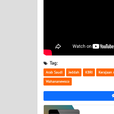
BABEL
WN
SUMBAR
WN
SUMSEL
WN
BENGKULU
Tag:
Arab Saudi
Jeddah
KBRI
Kerajaan 
WN
LAMPUNG
Wahananewsco
WN
JATENG
WN