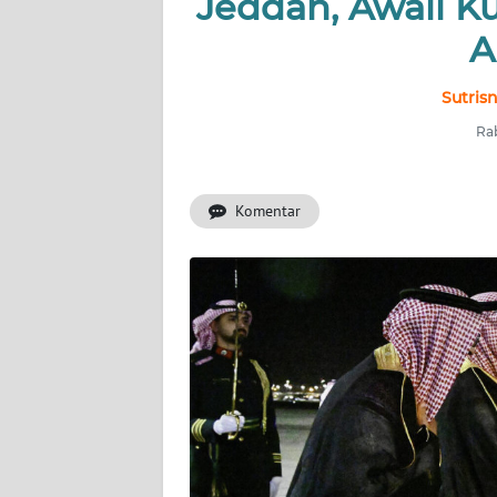
Jeddah, Awali 
INDEKS
BERITA
A
KONTAK
Sutris
KAMI
Rab
INFO
IKLAN
Komentar
TENTANG
KAMI
PEDOMAN
MEDIA
SIBER
REDAKSI