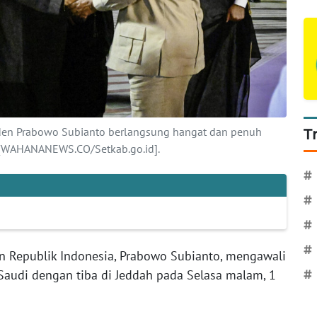
den Prabowo Subianto berlangsung hangat dan penuh
T
. [WAHANANEWS.CO/Setkab.go.id].
#
#
#
#
en Republik Indonesia, Prabowo Subianto, mengawali
audi dengan tiba di Jeddah pada Selasa malam, 1
#