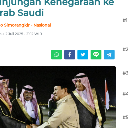
Kunjungan Kenegaraan ke
rab Saudi
#1
no Simorangkir - Nasional
u, 2 Juli 2025 - 21:12 WIB
#
#
#
#