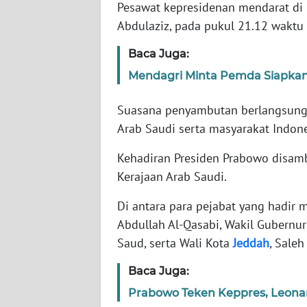
Pesawat kepresidenan mendarat di R
Abdulaziz, pada pukul 21.12 waktu
WN
NTT
Baca Juga:
Mendagri Minta Pemda Siapkan
WN
KEPRI
Suasana penyambutan berlangsung 
Arab Saudi serta masyarakat Indon
WN
PAPUA
Kehadiran Presiden Prabowo disamb
Kerajaan Arab Saudi.
WN
PAPUA
Di antara para pejabat yang hadir
BARAT
Abdullah Al-Qasabi, Wakil Gubernur
Saud, serta Wali Kota
Jeddah
, Saleh 
WN
RIAU
Baca Juga:
Prabowo Teken Keppres, Leona
WN