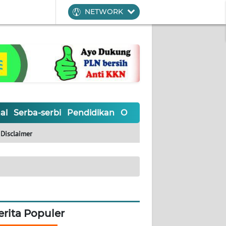
NETWORK
al
Serba-serbi
Pendidikan
Olahraga
Opini
Editoria
Disclaimer
erita Populer