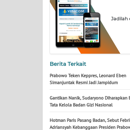
NUSANTARA
WN
Jadilah
JOGJA
WN
JATIM
WN
Berita Terkait
BALI
Prabowo Teken Keppres, Leonard Eben
WN
Simanjuntak Resmi Jadi Jampidum
KALBAR
Gantikan Nanik, Sudaryono Diharapkan 
WN
Tata Kelola Badan Gizi Nasional
KALTENG
Hotman Paris Pasang Badan, Sebut Febri
WN
Adriansyah Kebanggaan Presiden Prabo