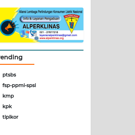
rending
ptsbs
fsp-ppmi-spsi
kmp
kpk
tipikor