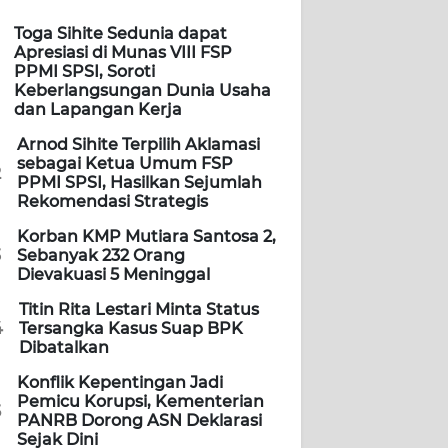
Toga Sihite Sedunia dapat
Apresiasi di Munas VIII FSP
PPMI SPSI, Soroti
Keberlangsungan Dunia Usaha
dan Lapangan Kerja
Arnod Sihite Terpilih Aklamasi
sebagai Ketua Umum FSP
2
PPMI SPSI, Hasilkan Sejumlah
Rekomendasi Strategis
Korban KMP Mutiara Santosa 2,
3
Sebanyak 232 Orang
Dievakuasi 5 Meninggal
Titin Rita Lestari Minta Status
4
Tersangka Kasus Suap BPK
Dibatalkan
Konflik Kepentingan Jadi
Pemicu Korupsi, Kementerian
5
PANRB Dorong ASN Deklarasi
Sejak Dini