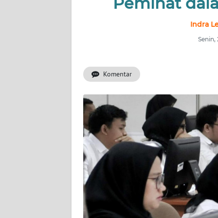
Peminat dal
INDEKS
BERITA
Indra L
Senin,
KONTAK
KAMI
Komentar
INFO
IKLAN
TENTANG
KAMI
PEDOMAN
MEDIA
SIBER
REDAKSI