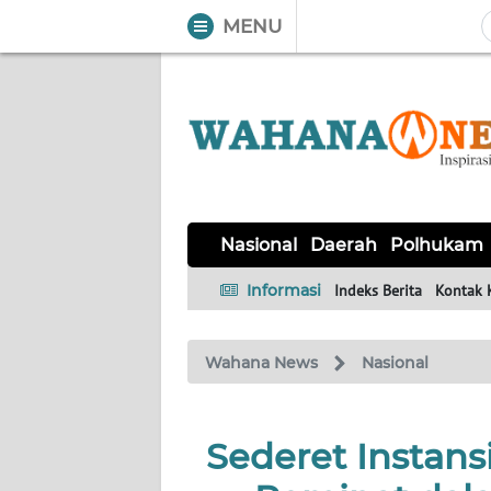
MENU
WAHANA
Tutup
TV
NASIONAL
DAERAH
POLHUKAM
KRIMINAL
EKUIN
SAINS-
KESEHATAN
INTERNASIONAL
Nasional
Daerah
Polhukam
TEKNO
Informasi
Indeks Berita
Kontak 
SERBA-
PENDIDIKAN
OLAHRAGA
OPINI
SERBI
Wahana News
Nasional
EDITORIAL
Sederet Instansi
Informasi