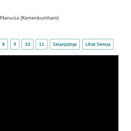
i Manusia (Kemenkumham)
8
9
10
11
Selanjutnya
Lihat Semua