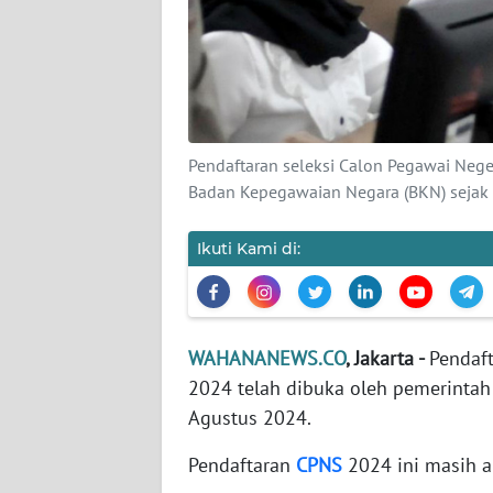
KARIR
DISCLAIMER
Wahana
News
Pendaftaran seleksi Calon Pegawai Nege
Regional
Badan Kepegawaian Negara (BKN) sejak 
WN
SUMUT
Ikuti Kami di:
WN
JAKARTA
WAHANANEWS.CO
, Jakarta -
Pendaft
2024 telah dibuka oleh pemerintah
WN
JABAR
Agustus 2024.
Pendaftaran
CPNS
2024 ini masih a
WN
BANTEN