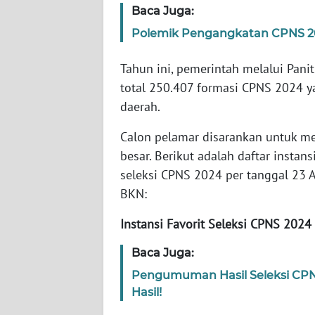
Baca Juga:
Polemik Pengangkatan CPNS 20
WN
NTT
Tahun ini, pemerintah melalui Pani
total 250.407 formasi CPNS 2024 ya
WN
KEPRI
daerah.
Calon pelamar disarankan untuk me
WN
besar. Berikut adalah daftar insta
PAPUA
seleksi CPNS 2024 per tanggal 23 A
WN
BKN:
PAPUA
BARAT
Instansi Favorit Seleksi CPNS 2024
Baca Juga:
WN
RIAU
Pengumuman Hasil Seleksi CPNS 
Hasil!
WN