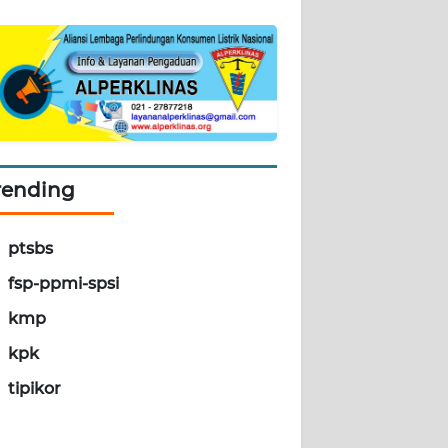
rending
ptsbs
fsp-ppmi-spsi
kmp
kpk
tipikor