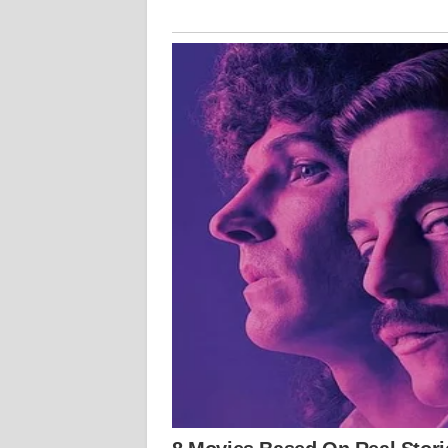
KALTARA
WN
KALSEL
WN
KALTIM
WN
SULSEL
WN
GORONTALO
WN
SULUT
WN
MALUKU