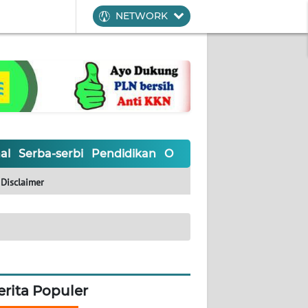
NETWORK
al
Serba-serbi
Pendidikan
Olahraga
Opini
Editoria
Disclaimer
erita Populer