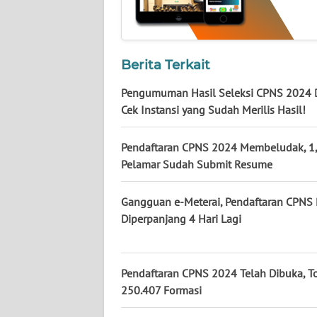
NUSANTARA
WN
JOGJA
Berita Terkait
Pengumuman Hasil Seleksi CPNS 2024 D
WN
Cek Instansi yang Sudah Merilis Hasil!
JATIM
Pendaftaran CPNS 2024 Membeludak, 1,
WN
BALI
Pelamar Sudah Submit Resume
WN
Gangguan e-Meterai, Pendaftaran CPNS
KALBAR
Diperpanjang 4 Hari Lagi
WN
KALTENG
Pendaftaran CPNS 2024 Telah Dibuka, To
250.407 Formasi
WN