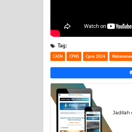
BABEL
WN
SUMBAR
WN
Tag:
SUMSEL
CASN
CPNS
Cpns 2024
Wahanane
WN
BENGKULU
WN
LAMPUNG
WN
JATENG
Jadilah
WN