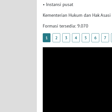
SERAMBI
• Instansi pusat
Kementerian Hukum dan Hak Asas
WN
JAMBI
Formasi tersedia: 9.070
WN
1
2
3
4
5
6
7
SULTRA
WN
NTB
WN
SULTENG
WN
SULBAR
WN