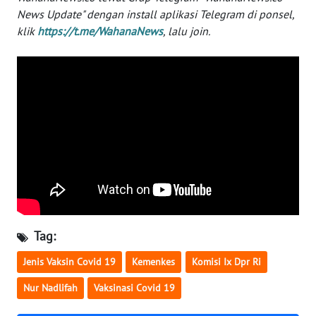
News Update" dengan install aplikasi Telegram di ponsel,
WN
klik
https://t.me/WahanaNews
, lalu join.
SERAMBI
WN
JAMBI
WN
SULTRA
WN
NTB
WN
Tag:
SULTENG
Jenis Vaksin Covid 19
Kemenkes
Komisi Ix Dpr Ri
WN
Nur Nadlifah
Vaksinasi Covid 19
SULBAR