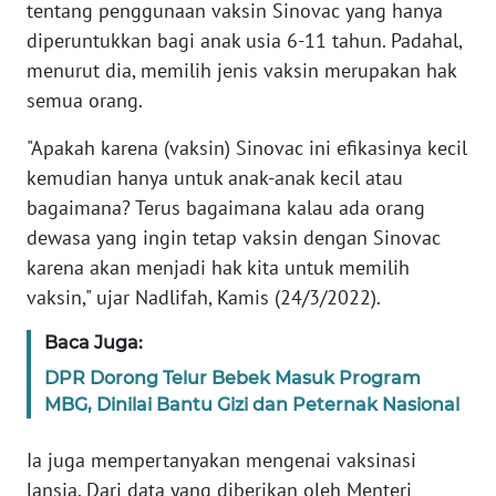
Informasi
tentang penggunaan vaksin Sinovac yang hanya
diperuntukkan bagi anak usia 6-11 tahun. Padahal,
INDEKS
menurut dia, memilih jenis vaksin merupakan hak
BERITA
semua orang.
KONTAK
"Apakah karena (vaksin) Sinovac ini efikasinya kecil
KAMI
kemudian hanya untuk anak-anak kecil atau
bagaimana? Terus bagaimana kalau ada orang
INFO
dewasa yang ingin tetap vaksin dengan Sinovac
IKLAN
karena akan menjadi hak kita untuk memilih
vaksin," ujar Nadlifah, Kamis (24/3/2022).
TENTANG
KAMI
Baca Juga:
DPR Dorong Telur Bebek Masuk Program
PEDOMAN
MBG, Dinilai Bantu Gizi dan Peternak Nasional
MEDIA
SIBER
Ia juga mempertanyakan mengenai vaksinasi
lansia. Dari data yang diberikan oleh Menteri
REDAKSI