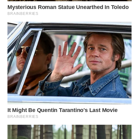
WN
INDRAMAYU
WN
KUNINGAN
WN
MAJALENGKA
WN
SUBANG
WN
SUKABUMI
WN
PURWAKARTA