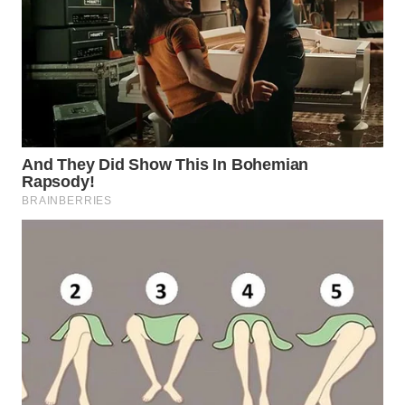
WN
MALUKU
WN
MALUT
WN
DAIRI
WN
DANAU
TOBA
WN
NIAS
WN
LANGKAT