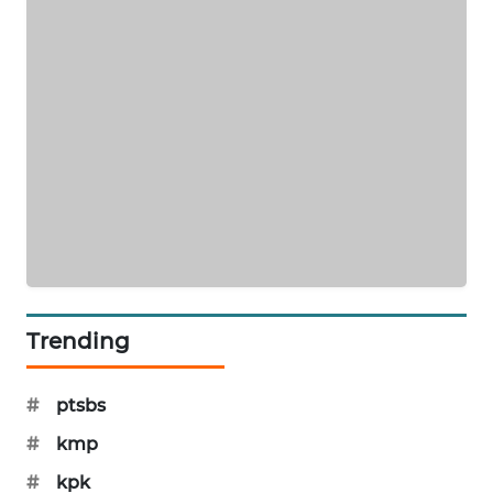
SIBARAGAS
NEWS
METRO
SIANTAR
NEWS
METRO
MEDAN
NEWS
METRO
Trending
JAKARTA
NEWS
#
ptsbs
KRT
#
kmp
NEWS
#
kpk