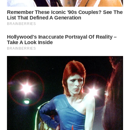
Wahana
Media
Group
WAHANA
NEWS
WAHANA
TANI
WAHANA
ADVOKAT
WAHANA
INFRASTRUKTUR
WAHANA
KONSUMEN