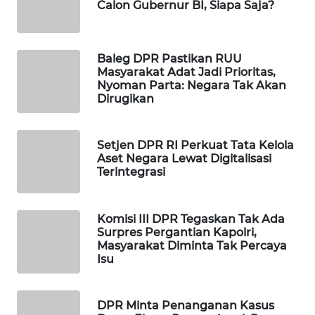
Calon Gubernur BI, Siapa Saja?
WAHANA
DESA
WISATA
Baleg DPR Pastikan RUU
Masyarakat Adat Jadi Prioritas,
LAPAK
Nyoman Parta: Negara Tak Akan
WAHANA
Dirugikan
Wahana
Setjen DPR RI Perkuat Tata Kelola
Network
Aset Negara Lewat Digitalisasi
Terintegrasi
KONSUMEN
LISTRIK
Komisi III DPR Tegaskan Tak Ada
Surpres Pergantian Kapolri,
MASYARAKAT
Masyarakat Diminta Tak Percaya
KELISTRIKAN
Isu
WALINKI
ID
DPR Minta Penanganan Kasus