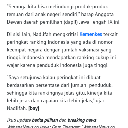
WN
“Semoga kita bisa melindungi produk-produk
BANTEN
temuan dari anak negeri sendiri,” harap Anggota
Dewan daerah pemilihan (dapil) Jawa Tengah IX ini.
WN
NTT
Di sisi lain, Nadlifah mengkritisi
Kemenkes
terkait
peringkat ranking Indonesia yang ada di nomor
WN
keempat negara dengan jumlah vaksinasi yang
KEPRI
tinggi. Indonesia mendapatkan ranking cukup ini
wajar karena penduduk Indonesia juga tinggi.
WN
PAPUA
“Saya setujunya kalau peringkat ini dibuat
berdasarkan persentase dari jumlah penduduk,
WN
sehingga kita rankingnya jelas gitu, kinerja kita
PAPUA
lebih jelas dan capaian kita lebih jelas,” ujar
BARAT
Nadlifah.
[bay]
WN
Ikuti update
berita pilihan
dan
breaking news
RIAU
WahanaNews.co lewat Grup Telegram "WahanaNews.co