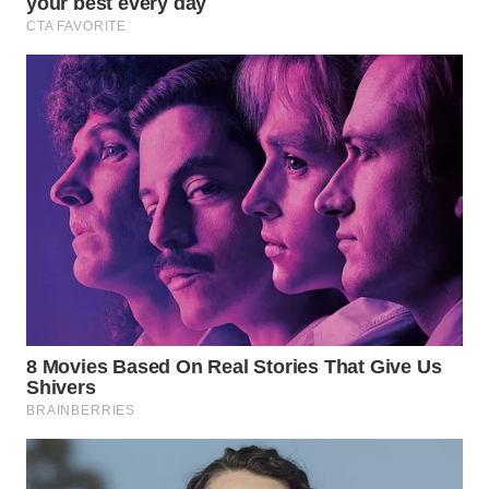
TAPANULI
TENGAH
WN DELI
SERDANG
WN
TEBING
TINGGI
WN
PAKPAK
WN
KARAWANG
WN
BEKASI