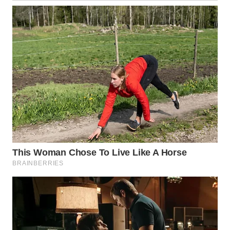
WN
KALTARA
WN
KALSEL
WN
KALTIM
WN
SULSEL
WN
GORONTALO
WN
SULUT