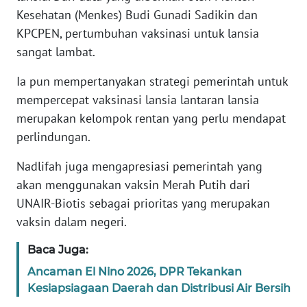
Kesehatan (Menkes) Budi Gunadi Sadikin dan
KPCPEN, pertumbuhan vaksinasi untuk lansia
KARIR
sangat lambat.
DISCLAIMER
Ia pun mempertanyakan strategi pemerintah untuk
mempercepat vaksinasi lansia lantaran lansia
Wahana
News
merupakan kelompok rentan yang perlu mendapat
Regional
perlindungan.
Nadlifah juga mengapresiasi pemerintah yang
WN
SUMUT
akan menggunakan vaksin Merah Putih dari
UNAIR-Biotis sebagai prioritas yang merupakan
WN
vaksin dalam negeri.
JAKARTA
Baca Juga:
WN
Ancaman El Nino 2026, DPR Tekankan
JABAR
Kesiapsiagaan Daerah dan Distribusi Air Bersih