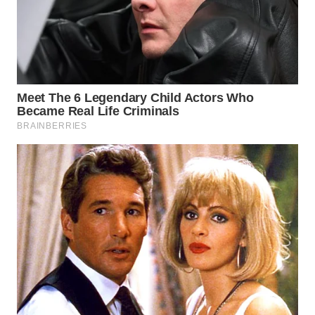
WN
NATUNA
WN
BINTAN
WN
MANDALIKA
WN
LIKUPANG
WN
LABUANBAJO
WN
BORNEO