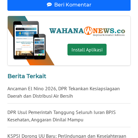
Beri Komentar
WN
BABEL
WN
SUMBAR
Install Aplikasi
WN
SUMSEL
Berita Terkait
WN
BENGKULU
Ancaman El Nino 2026, DPR Tekankan Kesiapsiagaan
Daerah dan Distribusi Air Bersih
WN
LAMPUNG
DPR Usul Pemerintah Tanggung Seluruh Iuran BPJS
Kesehatan, Anggaran Dinilai Mampu
WN
JATENG
KSPSI Dorong UU Baru: Perlindungan dan Kesejahteraan