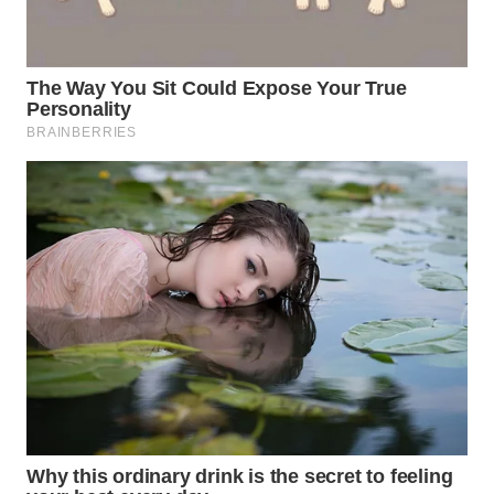
WN
TAPANULI
SELATAN
WN
TANJUNG
LESUNG
WN
KARO
WN
SIMALUNGUN
WN
LABUHANBATU
WN