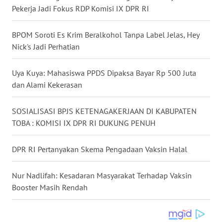
Pekerja Jadi Fokus RDP Komisi IX DPR RI
WN
NUSANTARA
BPOM Soroti Es Krim Beralkohol Tanpa Label Jelas, Hey
Nick's Jadi Perhatian
WN
JOGJA
Uya Kuya: Mahasiswa PPDS Dipaksa Bayar Rp 500 Juta
dan Alami Kekerasan
WN
JATIM
SOSIALISASI BPJS KETENAGAKERJAAN DI KABUPATEN
WN
TOBA : KOMISI IX DPR RI DUKUNG PENUH
BALI
DPR RI Pertanyakan Skema Pengadaan Vaksin Halal
WN
KALBAR
Nur Nadlifah: Kesadaran Masyarakat Terhadap Vaksin
Booster Masih Rendah
WN
KALTENG