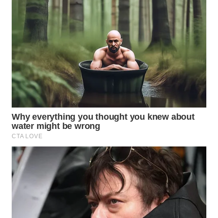
WN
PRIANGAN
TIMUR
WN
SEMARANG
WN
SOLO
WN
BOROBUDUR
WN
MADURA
WN
SURABAYA