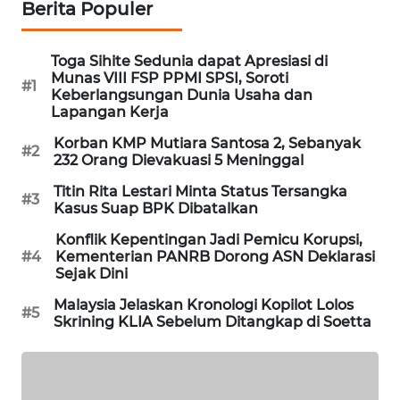
Berita Populer
PORTAL
KONSUMEN
Toga Sihite Sedunia dapat Apresiasi di
Munas VIII FSP PPMI SPSI, Soroti
FORWAMKI
#1
Keberlangsungan Dunia Usaha dan
Lapangan Kerja
ALPERKLINAS
Korban KMP Mutiara Santosa 2, Sebanyak
#2
232 Orang Dievakuasi 5 Meninggal
FORJASIDA
Titin Rita Lestari Minta Status Tersangka
#3
Kasus Suap BPK Dibatalkan
TAMBANG
Konflik Kepentingan Jadi Pemicu Korupsi,
NEWS
#4
Kementerian PANRB Dorong ASN Deklarasi
Sejak Dini
SITUNGIR
Malaysia Jelaskan Kronologi Kopilot Lolos
NEWS
#5
Skrining KLIA Sebelum Ditangkap di Soetta
SIDIKALANG
NEWS