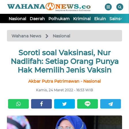
Nasional
Daerah
Polhukam
Kriminal
Ekuin
Sains-Te
WAHANA
Tutup
TV
Wahana News
Nasional
NASIONAL
Soroti soal Vaksinasi, Nur
Nadlifah: Setiap Orang Punya
DAERAH
Hak Memilih Jenis Vaksin
Akbar Putra Patrimawan - Nasional
POLHUKAM
Kamis, 24 Maret 2022 - 16:53 WIB
KRIMINAL
EKUIN