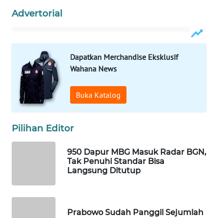
Advertorial
WAHANA
SPORT
WAHANA
Dapatkan Merchandise Eksklusif
UMKM
Wahana News
WAHANA
Buka Katalog
SELEB
WAHANA
Pilihan Editor
PERSONA
950 Dapur MBG Masuk Radar BGN,
WAHANA
Tak Penuhi Standar Bisa
OTOMOTIF
Langsung Ditutup
WAHANA
HEALTH
Prabowo Sudah Panggil Sejumlah