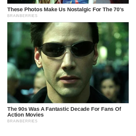
WAHANA
LISTRIK
WAHANA
TRAVEL
WAHANA
TV
WAHANANEWS
ID
WAHANANEWS
CO ID
WAHANANEWS
NET