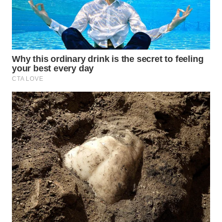
WN
SUMEDANG
WN
CIANJUR
WN
KEPULAUAN
SERIBU
WN
TANGERANG
WN
BINJAI
WN
CIREBON