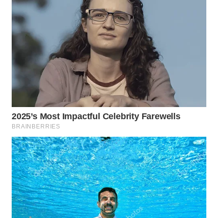
WN
BOGOR
WN
DEPOK
WN
TAPANULI
UTARA
WN
SAMOSIR
WN
PADANG
LAWAS