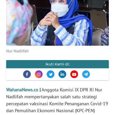
SAINS-TEKNO
KESEHATAN
INTERNASIONAL
SERBA-SERBI
Nur Nadlifah
PENDIDIKAN
Ikuti Kami di:
OLAHRAGA
OPINI
WahanaNews.co
|
Anggota Komisi IX DPR RI Nur
Nadlifah mempertanyakan salah satu strategi
EDITORIAL
percepatan vaksinasi Komite Penanganan Covid-19
dan Pemulihan Ekonomi Nasional (KPC-PEN)