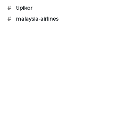
KARING
#
tipikor
NEWS
#
malaysia-airlines
JURNAL
MARITIM
HUMBANG
NEWS
GARONGGANG
NEWS
FISUELRI
ID
ENERGI
NEWS