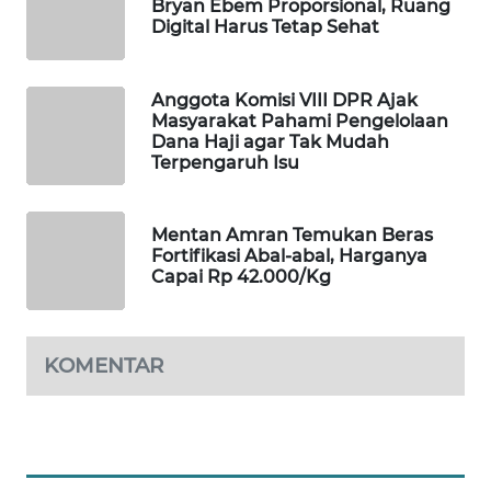
Bryan Ebem Proporsional, Ruang
Digital Harus Tetap Sehat
MAWAKA
ID
Anggota Komisi VIII DPR Ajak
MARTABAT
Masyarakat Pahami Pengelolaan
Dana Haji agar Tak Mudah
NET
Terpengaruh Isu
PLN
WATCH
Mentan Amran Temukan Beras
Fortifikasi Abal-abal, Harganya
Capai Rp 42.000/Kg
MKLI
LPKKI
KOMENTAR
LKKI
KOPEKLIN