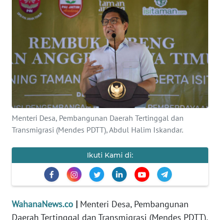
SAINS-TEKNO
KESEHATAN
INTERNASIONAL
SERBA-SERBI
PENDIDIKAN
Menteri Desa, Pembangunan Daerah Tertinggal dan
Transmigrasi (Mendes PDTT), Abdul Halim Iskandar.
OLAHRAGA
Ikuti Kami di:
OPINI
EDITORIAL
WahanaNews.co
|
Menteri Desa, Pembangunan
Daerah Tertinggal dan Transmigrasi (Mendes PDTT),