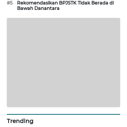
#5
Rekomendasikan BPJSTK Tidak Berada di
SIBARAGAS
Bawah Danantara
NEWS
METRO
SIANTAR
NEWS
METRO
MEDAN
NEWS
METRO
JAKARTA
NEWS
KRT
NEWS
Trending