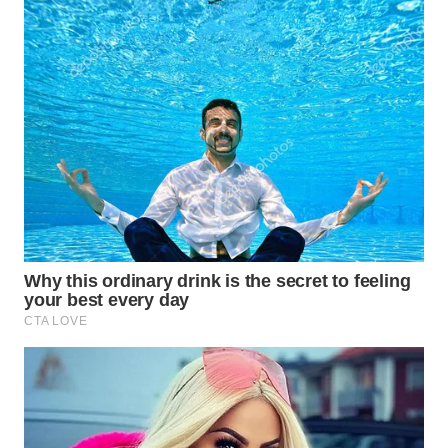
WN
KALTARA
WN
KALSEL
WN
KALTIM
WN
SULSEL
WN
GORONTALO
WN
SULUT