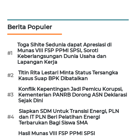
PORTAL
KONSUMEN
Berita Populer
FORWAMKI
Toga Sihite Sedunia dapat Apresiasi di
ALPERKLINAS
Munas VIII FSP PPMI SPSI, Soroti
#1
Keberlangsungan Dunia Usaha dan
FORJASIDA
Lapangan Kerja
Titin Rita Lestari Minta Status Tersangka
#2
TAMBANG
Kasus Suap BPK Dibatalkan
NEWS
Konflik Kepentingan Jadi Pemicu Korupsi,
#3
Kementerian PANRB Dorong ASN Deklarasi
SITUNGIR
Sejak Dini
NEWS
Siapkan SDM Untuk Transisi Energi, PLN
#4
dan IT PLN Beri Pelatihan Energi
SIDIKALANG
Terbarukan Bagi Siswa SMA
NEWS
Hasil Munas VIII FSP PPMI SPSI