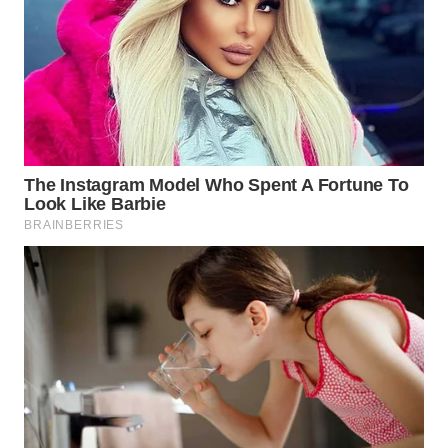
WN
MALUKU
WN
MALUT
WN
DAIRI
WN
DANAU
TOBA
WN
NIAS
WN
LANGKAT