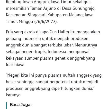
Rembug Insan Anggrek Jawa Timur sekaligus
meresmikan Taman Arjuno di Desa Gunungrejo,
KARIR
Kecamatan Singosari, Kabupaten Malang, Jawa
Timur, Minggu (26/6/2022).
DISCLAIMER
Pria yang akrab disapa Gus Halim itu mengatakan
Wahana
peluang Indonesia untuk menjadi produsen
News
anggrek dunia sangat terbuka lebar. Menurutnya
Regional
sebagai negeri tropis, Indonesia mempunyai
kekayaan sumber plasma genetik anggrek yang
WN
luar biasa.
SUMUT
“Negeri kita ini punya plasma nuftah anggrek yang
WN
besar sehingga sangat berpotensi untuk menjadi
JAKARTA
produsen anggrek yang diperhitungkan dunia,”
katanya.
WN
JABAR
Baca Juga: