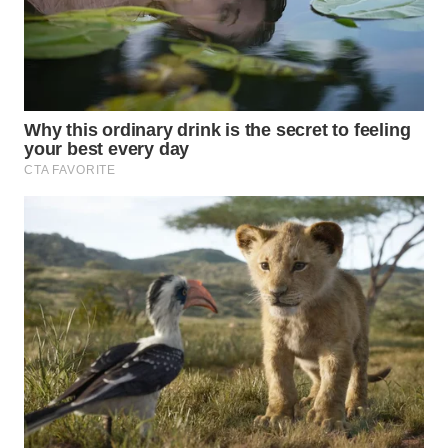
WN
INDRAMAYU
WN
KUNINGAN
WN
MAJALENGKA
WN
SUBANG
WN
SUKABUMI
WN
PURWAKARTA