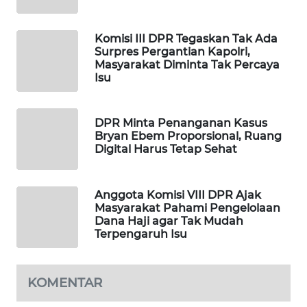
MAWAKA
ID
Komisi III DPR Tegaskan Tak Ada
Surpres Pergantian Kapolri,
Masyarakat Diminta Tak Percaya
MARTABAT
Isu
NET
DPR Minta Penanganan Kasus
PLN
Bryan Ebem Proporsional, Ruang
WATCH
Digital Harus Tetap Sehat
MKLI
Anggota Komisi VIII DPR Ajak
Masyarakat Pahami Pengelolaan
LPKKI
Dana Haji agar Tak Mudah
Terpengaruh Isu
LKKI
KOMENTAR
KOPEKLIN