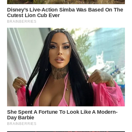
WN
PRIANGAN
TIMUR
WN
SEMARANG
WN
SOLO
WN
BOROBUDUR
WN
MADURA
WN
SURABAYA