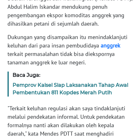
Informasi
Abdul Halim Iskandar mendukung penuh
pengembangan ekspor komoditas anggrek yang
INDEKS
BERITA
dihasilkan petani di sejumlah daerah.
Dukungan yang disampaikan itu menindaklanjuti
KONTAK
keluhan dari para insan pembudidaya
anggrek
KAMI
terkait permasalahan tidak bisa diekspornya
tanaman anggrek ke luar negeri.
INFO
IKLAN
Baca Juga:
Pemprov Kalsel Siap Laksanakan Tahap Awal
TENTANG
KAMI
Pembentukan 811 Kopdes Merah Putih
"Terkait keluhan regulasi akan saya tindaklanjuti
PEDOMAN
MEDIA
melalui pendekatan informal. Untuk pendekatan
SIBER
formalnya nanti akan dilakukan oleh kepala
daerah," kata Mendes PDTT saat menghadiri
REDAKSI