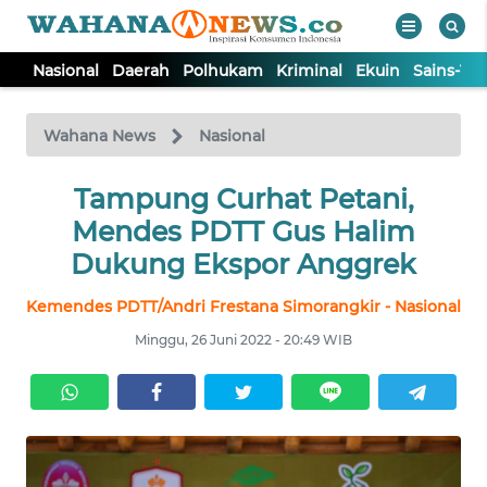
Nasional
Daerah
Polhukam
Kriminal
Ekuin
Sains-Te
WAHANA
Tutup
TV
Wahana News
Nasional
NASIONAL
Tampung Curhat Petani,
Mendes PDTT Gus Halim
DAERAH
Dukung Ekspor Anggrek
Kemendes PDTT/Andri Frestana Simorangkir - Nasional
POLHUKAM
Minggu, 26 Juni 2022 - 20:49 WIB
KRIMINAL
EKUIN