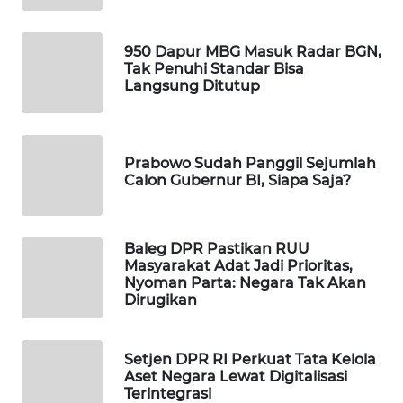
WAHANA
DESA
950 Dapur MBG Masuk Radar BGN,
WISATA
Tak Penuhi Standar Bisa
Langsung Ditutup
LAPAK
WAHANA
Prabowo Sudah Panggil Sejumlah
Wahana
Calon Gubernur BI, Siapa Saja?
Network
KONSUMEN
Baleg DPR Pastikan RUU
LISTRIK
Masyarakat Adat Jadi Prioritas,
Nyoman Parta: Negara Tak Akan
Dirugikan
MASYARAKAT
KELISTRIKAN
Setjen DPR RI Perkuat Tata Kelola
WALINKI
Aset Negara Lewat Digitalisasi
ID
Terintegrasi