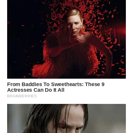
WN
NATUNA
WN
BINTAN
WN
MANDALIKA
WN
LIKUPANG
WN
LABUANBAJO
WN
BORNEO