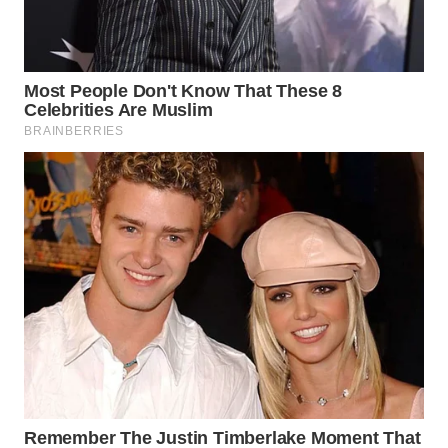
WAHANA
LISTRIK
WAHANA
TRAVEL
WAHANA
TV
WAHANANEWS
ID
WAHANANEWS
CO ID
WAHANANEWS
NET