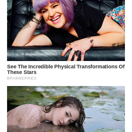
WN
SUMEDANG
WN
CIANJUR
WN
KEPULAUAN
SERIBU
WN
TANGERANG
WN
BINJAI
WN
CIREBON