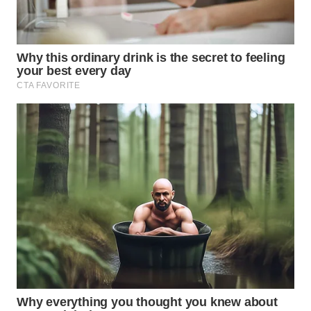
WN
TAPANULI
SELATAN
WN
TANJUNG
LESUNG
WN
KARO
WN
SIMALUNGUN
WN
LABUHANBATU
WN