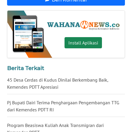
WN
BABEL
WN
SUMBAR
Install Aplikasi
WN
SUMSEL
Berita Terkait
WN
45 Desa Cerdas di Kudus Dinilai Berkembang Baik,
BENGKULU
Kemendes PDTT Apresiasi
WN
LAMPUNG
Pj Bupati Dairi Terima Penghargaan Pengembangan TTG
dari Kemendes PDTT RI
WN
JATENG
Program Beasiswa Kuliah Anak Transmigran dari