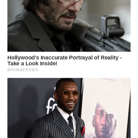
Wahana
Media
Group
WAHANA
NEWS
WAHANA
TANI
WAHANA
ADVOKAT
WAHANA
INFRASTRUKTUR
WAHANA
KONSUMEN