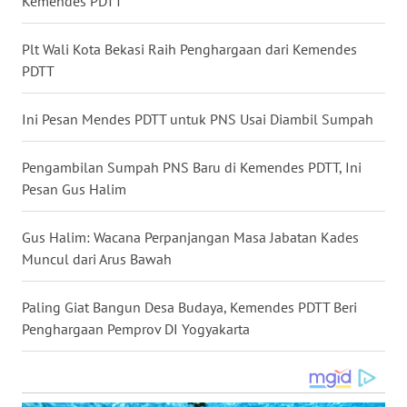
Kemendes PDTT
WN
NUSANTARA
Plt Wali Kota Bekasi Raih Penghargaan dari Kemendes
PDTT
WN
JOGJA
Ini Pesan Mendes PDTT untuk PNS Usai Diambil Sumpah
WN
Pengambilan Sumpah PNS Baru di Kemendes PDTT, Ini
JATIM
Pesan Gus Halim
WN
Gus Halim: Wacana Perpanjangan Masa Jabatan Kades
BALI
Muncul dari Arus Bawah
WN
Paling Giat Bangun Desa Budaya, Kemendes PDTT Beri
KALBAR
Penghargaan Pemprov DI Yogyakarta
WN
KALTENG