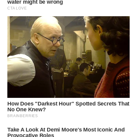
TAPANULI
TENGAH
WN DELI
SERDANG
WN
TEBING
TINGGI
WN
PAKPAK
WN
KARAWANG
WN
BEKASI