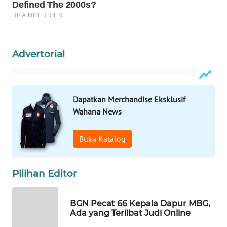
WAHANA
SPORT
WAHANA
Advertorial
UMKM
WAHANA
SELEB
Dapatkan Merchandise Eksklusif
Wahana News
WAHANA
PERSONA
Buka Katalog
WAHANA
Pilihan Editor
OTOMOTIF
WAHANA
BGN Pecat 66 Kepala Dapur MBG,
HEALTH
Ada yang Terlibat Judi Online