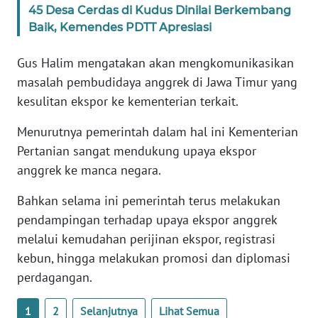
45 Desa Cerdas di Kudus Dinilai Berkembang
WN
BANTEN
Baik, Kemendes PDTT Apresiasi
Gus Halim mengatakan akan mengkomunikasikan
WN
NTT
masalah pembudidaya anggrek di Jawa Timur yang
kesulitan ekspor ke kementerian terkait.
WN
Menurutnya pemerintah dalam hal ini Kementerian
KEPRI
Pertanian sangat mendukung upaya ekspor
anggrek ke manca negara.
WN
PAPUA
Bahkan selama ini pemerintah terus melakukan
pendampingan terhadap upaya ekspor anggrek
WN
PAPUA
melalui kemudahan perijinan ekspor, registrasi
BARAT
kebun, hingga melakukan promosi dan diplomasi
perdagangan.
WN
RIAU
1
2
Selanjutnya
Lihat Semua