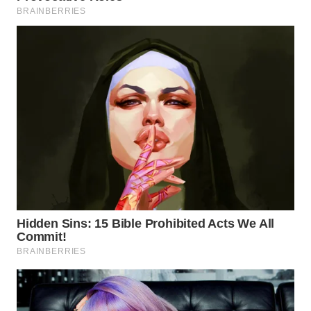
WN
BOGOR
WN
DEPOK
WN
TAPANULI
UTARA
WN
SAMOSIR
WN
PADANG
LAWAS