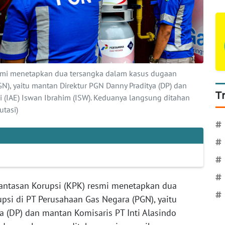
esmi menetapkan dua tersangka dalam kasus dugaan
N), yaitu mantan Direktur PGN Danny Praditya (DP) dan
T
i (IAE) Iswan Ibrahim (ISW). Keduanya langsung ditahan
tasi)
#
#
#
#
antasan Korupsi (KPK) resmi menetapkan dua
#
psi di PT Perusahaan Gas Negara (PGN), yaitu
a (DP) dan mantan Komisaris PT Inti Alasindo