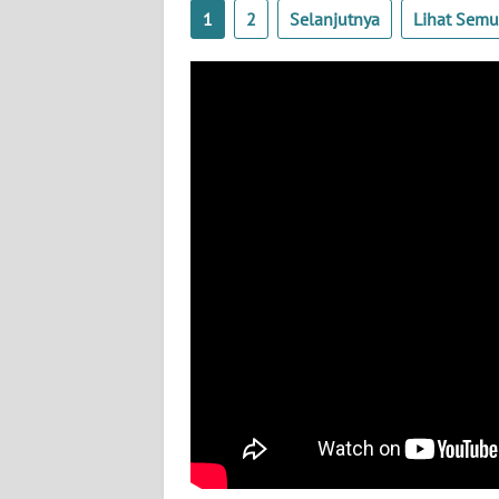
BABEL
1
2
Selanjutnya
Lihat Sem
WN
SUMBAR
WN
SUMSEL
WN
BENGKULU
WN
LAMPUNG
WN
JATENG
WN