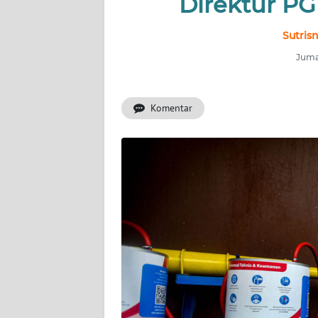
Direktur PG
INDEKS
BERITA
Sutris
Jumat
KONTAK
KAMI
Komentar
INFO
IKLAN
TENTANG
KAMI
PEDOMAN
MEDIA
SIBER
REDAKSI