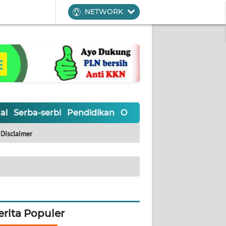
NETWORK
al
Serba-serbi
Pendidikan
Olahraga
Opini
Editoria
Disclaimer
erita Populer