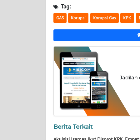
NUSANTARA
Tag:
GAS
Korupsi
Korupsi Gas
KPK
WN
JOGJA
WN
JATIM
WN
BALI
Jadilah
WN
KALBAR
WN
KALTENG
Berita Terkait
WN
Akuisisi Isargas Ikut Disorot KPK, Empat