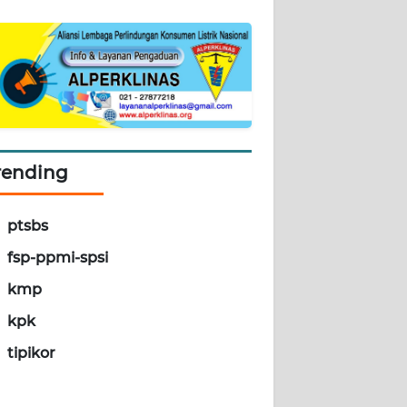
rending
ptsbs
fsp-ppmi-spsi
kmp
kpk
tipikor