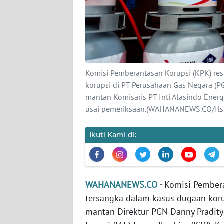
KARIR
DISCLAIMER
Wahana
News
Komisi Pemberantasan Korupsi (KPK) r
Regional
korupsi di PT Perusahaan Gas Negara (PG
mantan Komisaris PT Inti Alasindo Energ
WN
usai pemeriksaan.(WAHANANEWS.CO/Ilsu
SUMUT
Ikuti Kami di:
WN
JAKARTA
WN
WAHANANEWS.CO
-
Komisi Pember
JABAR
tersangka dalam kasus dugaan koru
mantan Direktur PGN Danny Pradity
WN
BANTEN