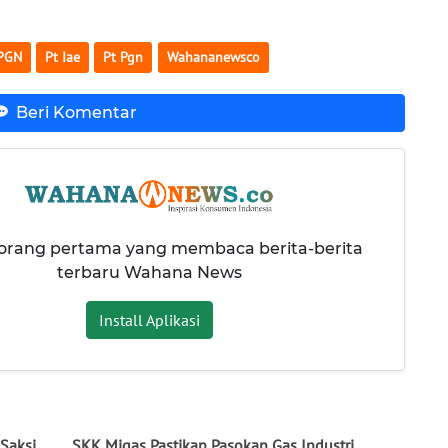
PGN
Pt Iae
Pt Pgn
Wahananewsco
Beri Komentar
 orang pertama yang membaca berita-berita
terbaru Wahana News
Install Aplikasi
 Saksi
SKK Migas Pastikan Pasokan Gas Industri