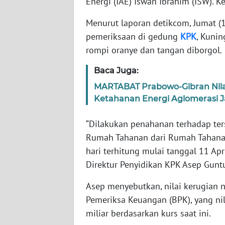
Energi (IAE) Iswan Ibrahim (ISW). 
Menurut laporan detikcom, Jumat (1
WN
pemeriksaan di gedung
KPK
, Kunin
NTT
rompi oranye dan tangan diborgol.
WN
Baca Juga:
KEPRI
MARTABAT Prabowo-Gibran Nilai
Ketahanan Energi Aglomerasi 
WN
PAPUA
“Dilakukan penahanan terhadap ter
Rumah Tahanan dari Rumah Tahanan
WN
PAPUA
hari terhitung mulai tanggal 11 Ap
BARAT
Direktur Penyidikan KPK Asep Gunt
WN
Asep menyebutkan, nilai kerugian n
RIAU
Pemeriksa Keuangan (BPK), yang ni
miliar berdasarkan kurs saat ini.
WN