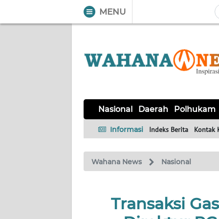
MENU
WAHANA
Tutup
TV
NASIONAL
DAERAH
POLHUKAM
KRIMINAL
EKUIN
SAINS-
KESEHATAN
INTERNASIONAL
Nasional
Daerah
Polhukam
TEKNO
Informasi
Indeks Berita
Kontak 
SERBA-
PENDIDIKAN
OLAHRAGA
OPINI
SERBI
Wahana News
Nasional
EDITORIAL
Transaksi Gas
Informasi