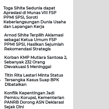
Toga Sihite Sedunia dapat
Apresiasi di Munas VIII FSP
PPMI SPSI, Soroti
Keberlangsungan Dunia Usaha
dan Lapangan Kerja
Arnod Sihite Terpilih Aklamasi
sebagai Ketua Umum FSP
2
PPMI SPSI, Hasilkan Sejumlah
Rekomendasi Strategis
Korban KMP Mutiara Santosa 2,
3
Sebanyak 232 Orang
Dievakuasi 5 Meninggal
Titin Rita Lestari Minta Status
4
Tersangka Kasus Suap BPK
Dibatalkan
Konflik Kepentingan Jadi
Pemicu Korupsi, Kementerian
5
PANRB Dorong ASN Deklarasi
Sejak Dini