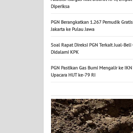
KALTARA
Diperiksa
WN
PGN Berangkatkan 1.267 Pemudik Gratis 
KALSEL
Jakarta ke Pulau Jawa
WN
Soal Rapat Direksi PGN Terkait Jual-Beli
KALTIM
Didalami KPK
WN
SULSEL
PGN Pastikan Gas Bumi Mengalir ke IKN
Upacara HUT ke-79 RI
WN
GORONTALO
WN
SULUT
WN
MALUKU