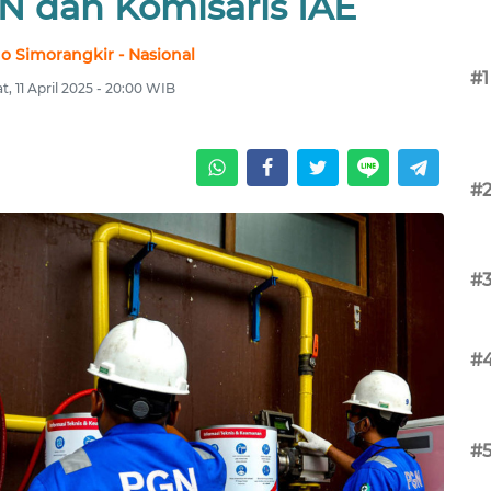
N dan Komisaris IAE
no Simorangkir - Nasional
#1
, 11 April 2025 - 20:00 WIB
#
#
#
#