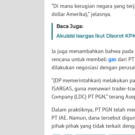
SERAMBI
“Di mana kerugian negara yang terj
dollar Amerika),” jelasnya.
WN
Baca Juga:
JAMBI
Akuisisi Isargas Ikut Disorot KP
WN
SULTRA
Ia juga menambahkan bahwa pada 
rencana untuk membeli
gas
dari PT
WN
dilakukan negosiasi dengan perusa
NTB
“(DP memerintahkan) melakukan pap
WN
ISARGAS, guna menawari trader-trad
SULTENG
Company (LDC) PT PGN,” terang Ase
Dalam praktiknya, PT PGN telah m
WN
SULBAR
PT IAE. Namun, dana tersebut dig
pihak-pihak yang tidak terkait denga
WN