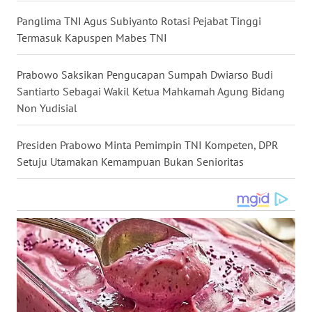
WN
Panglima TNI Agus Subiyanto Rotasi Pejabat Tinggi
NUSANTARA
Termasuk Kapuspen Mabes TNI
WN
Prabowo Saksikan Pengucapan Sumpah Dwiarso Budi
JOGJA
Santiarto Sebagai Wakil Ketua Mahkamah Agung Bidang
Non Yudisial
WN
JATIM
Presiden Prabowo Minta Pemimpin TNI Kompeten, DPR
Setuju Utamakan Kemampuan Bukan Senioritas
WN
BALI
WN
KALBAR
WN
KALTENG