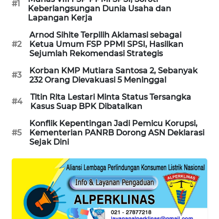
#1
Keberlangsungan Dunia Usaha dan
PORTAL
Lapangan Kerja
KONSUMEN
Arnod Sihite Terpilih Aklamasi sebagai
#2
Ketua Umum FSP PPMI SPSI, Hasilkan
FORWAMKI
Sejumlah Rekomendasi Strategis
Korban KMP Mutiara Santosa 2, Sebanyak
ALPERKLINAS
#3
232 Orang Dievakuasi 5 Meninggal
Titin Rita Lestari Minta Status Tersangka
FORJASIDA
#4
Kasus Suap BPK Dibatalkan
Konflik Kepentingan Jadi Pemicu Korupsi,
TAMBANG
#5
Kementerian PANRB Dorong ASN Deklarasi
NEWS
Sejak Dini
SITUNGIR
NEWS
SIDIKALANG
NEWS