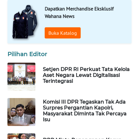
WAHANA
Dapatkan Merchandise Eksklusif
SPORT
Wahana News
WAHANA
Buka Katalog
UMKM
Pilihan Editor
WAHANA
SELEB
Setjen DPR RI Perkuat Tata Kelola
Aset Negara Lewat Digitalisasi
WAHANA
Terintegrasi
PERSONA
WAHANA
Komisi III DPR Tegaskan Tak Ada
OTOMOTIF
Surpres Pergantian Kapolri,
Masyarakat Diminta Tak Percaya
Isu
WAHANA
HEALTH