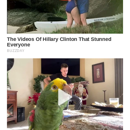
WN
NATUNA
WN
BINTAN
WN
MANDALIKA
WN
LIKUPANG
WN
LABUANBAJO
WN
BORNEO