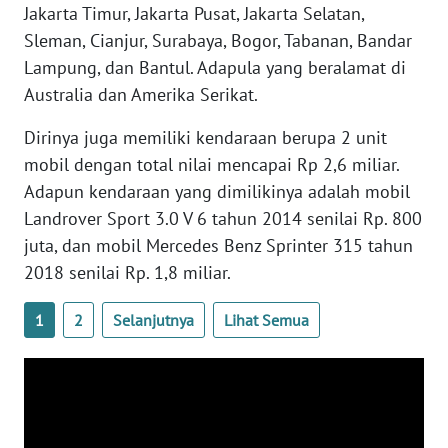
Jakarta Timur, Jakarta Pusat, Jakarta Selatan,
WN
BANTEN
Sleman, Cianjur, Surabaya, Bogor, Tabanan, Bandar
Lampung, dan Bantul. Adapula yang beralamat di
WN
Australia dan Amerika Serikat.
NTT
Dirinya juga memiliki kendaraan berupa 2 unit
mobil dengan total nilai mencapai Rp 2,6 miliar.
WN
KEPRI
Adapun kendaraan yang dimilikinya adalah mobil
Landrover Sport 3.0 V 6 tahun 2014 senilai Rp. 800
WN
juta, dan mobil Mercedes Benz Sprinter 315 tahun
PAPUA
2018 senilai Rp. 1,8 miliar.
WN
1
2
Selanjutnya
Lihat Semua
PAPUA
BARAT
WN
RIAU