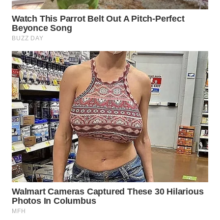
Wahana
Media
Group
WAHANA
NEWS
WAHANA
TANI
WAHANA
ADVOKAT
WAHANA
INFRASTRUKTUR
WAHANA
KONSUMEN