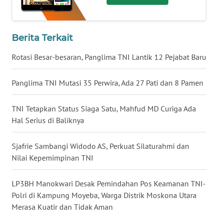
WN
BABEL
Berita Terkait
WN
Rotasi Besar-besaran, Panglima TNI Lantik 12 Pejabat Baru
SUMBAR
Panglima TNI Mutasi 35 Perwira, Ada 27 Pati dan 8 Pamen
WN
SUMSEL
TNI Tetapkan Status Siaga Satu, Mahfud MD Curiga Ada
Hal Serius di Baliknya
WN
BENGKULU
Sjafrie Sambangi Widodo AS, Perkuat Silaturahmi dan
Nilai Kepemimpinan TNI
WN
LAMPUNG
LP3BH Manokwari Desak Pemindahan Pos Keamanan TNI-
WN
Polri di Kampung Moyeba, Warga Distrik Moskona Utara
JATENG
Merasa Kuatir dan Tidak Aman