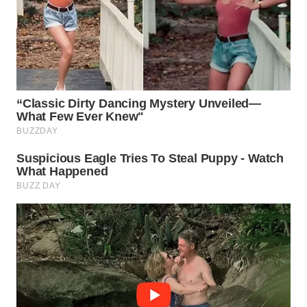
WN
PRIANGAN
TIMUR
WN
SEMARANG
WN
SOLO
WN
BOROBUDUR
WN
MADURA
WN
SURABAYA