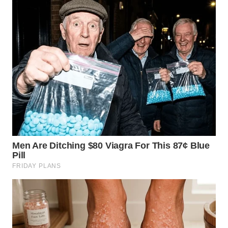
WN
TAPANULI
SELATAN
WN
TANJUNG
LESUNG
WN
KARO
WN
SIMALUNGUN
WN
LABUHANBATU
WN