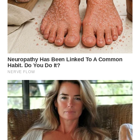
TAPANULI
TENGAH
WN DELI
SERDANG
WN
TEBING
TINGGI
WN
PAKPAK
WN
KARAWANG
WN
BEKASI