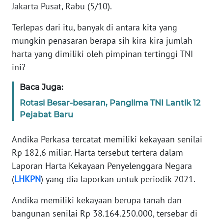
Jakarta Pusat, Rabu (5/10).
KARIR
Terlepas dari itu, banyak di antara kita yang
mungkin penasaran berapa sih kira-kira jumlah
DISCLAIMER
harta yang dimiliki oleh pimpinan tertinggi TNI
ini?
Wahana
News
Baca Juga:
Regional
Rotasi Besar-besaran, Panglima TNI Lantik 12
Pejabat Baru
WN
SUMUT
Andika Perkasa tercatat memiliki kekayaan senilai
Rp 182,6 miliar. Harta tersebut tertera dalam
WN
Laporan Harta Kekayaan Penyelenggara Negara
JAKARTA
(
LHKPN
) yang dia laporkan untuk periodik 2021.
WN
Andika memiliki kekayaan berupa tanah dan
JABAR
bangunan senilai Rp 38.164.250.000, tersebar di