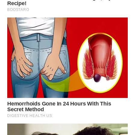
WN
SUMEDANG
WN
CIANJUR
WN
KEPULAUAN
SERIBU
WN
TANGERANG
WN
BINJAI
WN
CIREBON