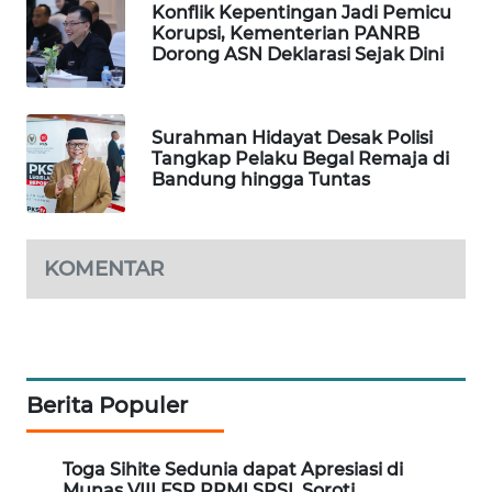
Konflik Kepentingan Jadi Pemicu
Korupsi, Kementerian PANRB
MAWAKA
Dorong ASN Deklarasi Sejak Dini
ID
MARTABAT
Surahman Hidayat Desak Polisi
NET
Tangkap Pelaku Begal Remaja di
Bandung hingga Tuntas
PLN
WATCH
KOMENTAR
MKLI
LPKKI
LKKI
Berita Populer
KOPEKLIN
Toga Sihite Sedunia dapat Apresiasi di
Munas VIII FSP PPMI SPSI, Soroti