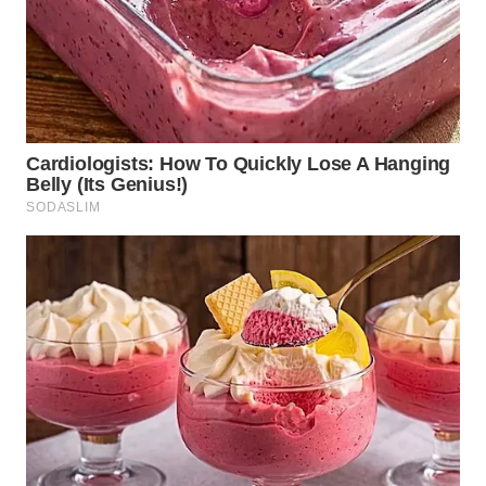
WN
KALTARA
WN
KALSEL
WN
KALTIM
WN
SULSEL
WN
GORONTALO
WN
SULUT