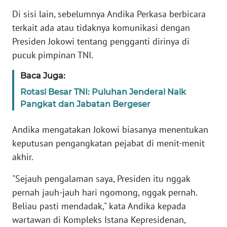
Informasi
Di sisi lain, sebelumnya Andika Perkasa berbicara
INDEKS
terkait ada atau tidaknya komunikasi dengan
BERITA
Presiden Jokowi tentang pengganti dirinya di
pucuk pimpinan TNI.
KONTAK
KAMI
Baca Juga:
Rotasi Besar TNI: Puluhan Jenderal Naik
INFO
Pangkat dan Jabatan Bergeser
IKLAN
Andika mengatakan Jokowi biasanya menentukan
TENTANG
keputusan pengangkatan pejabat di menit-menit
KAMI
akhir.
PEDOMAN
"Sejauh pengalaman saya, Presiden itu nggak
MEDIA
pernah jauh-jauh hari ngomong, nggak pernah.
SIBER
Beliau pasti mendadak," kata Andika kepada
wartawan di Kompleks Istana Kepresidenan,
REDAKSI