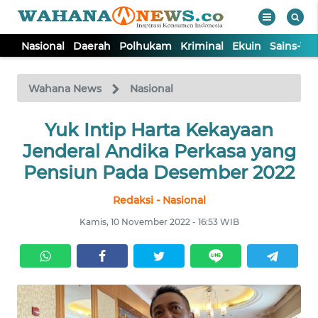
Nasional
Daerah
Polhukam
Kriminal
Ekuin
Sains-Te
WAHANA
Tutup
TV
Wahana News
Nasional
NASIONAL
Yuk Intip Harta Kekayaan
Jenderal Andika Perkasa yang
DAERAH
Pensiun Pada Desember 2022
Redaksi - Nasional
POLHUKAM
Kamis, 10 November 2022 - 16:53 WIB
KRIMINAL
EKUIN