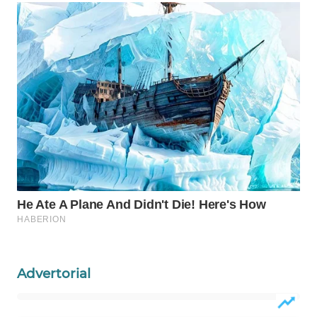
WAHANA
LISTRIK
WAHANA
TRAVEL
WAHANA
TV
WAHANANEWS
ID
WAHANANEWS
CO ID
Advertorial
WAHANANEWS
NET