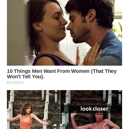
WN
INDRAMAYU
WN
KUNINGAN
WN
MAJALENGKA
WN
SUBANG
WN
SUKABUMI
WN
PURWAKARTA