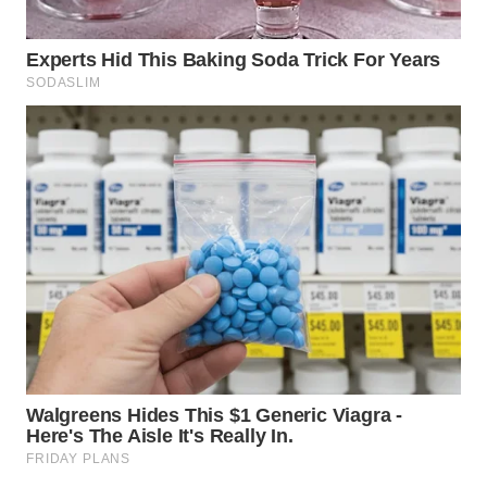
WN
MALUKU
WN
MALUT
WN
DAIRI
WN
DANAU
TOBA
WN
NIAS
WN
LANGKAT