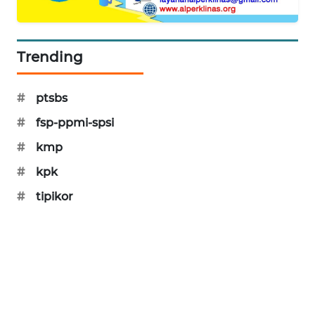
SIBARAGAS
NEWS
Trending
METRO
SIANTAR
#
ptsbs
NEWS
#
fsp-ppmi-spsi
METRO
#
kmp
MEDAN
NEWS
#
kpk
#
tipikor
METRO
JAKARTA
NEWS
KRT
NEWS