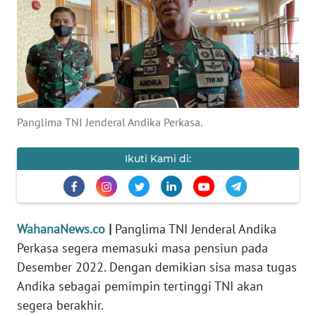
SAINS-TEKNO
KESEHATAN
INTERNASIONAL
Panglima TNI Jenderal Andika Perkasa.
SERBA-SERBI
Ikuti Kami di:
PENDIDIKAN
OLAHRAGA
WahanaNews.co
|
Panglima TNI Jenderal Andika
OPINI
Perkasa segera memasuki masa pensiun pada
Desember 2022. Dengan demikian sisa masa tugas
EDITORIAL
Andika sebagai pemimpin tertinggi TNI akan
segera berakhir.