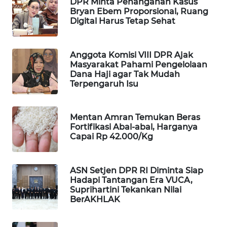
DPR Minta Penanganan Kasus
WAHANA
Bryan Ebem Proporsional, Ruang
Digital Harus Tetap Sehat
DESA
WISATA
Anggota Komisi VIII DPR Ajak
LAPAK
Masyarakat Pahami Pengelolaan
WAHANA
Dana Haji agar Tak Mudah
Terpengaruh Isu
Wahana
Network
Mentan Amran Temukan Beras
Fortifikasi Abal-abal, Harganya
KONSUMEN
Capai Rp 42.000/Kg
LISTRIK
MASYARAKAT
ASN Setjen DPR RI Diminta Siap
Hadapi Tantangan Era VUCA,
KELISTRIKAN
Suprihartini Tekankan Nilai
BerAKHLAK
WALINKI
ID