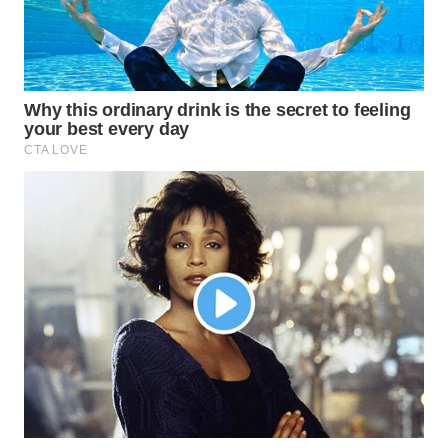
WN
PRIANGAN
TIMUR
WN
SEMARANG
WN
SOLO
WN
BOROBUDUR
WN
MADURA
WN
SURABAYA