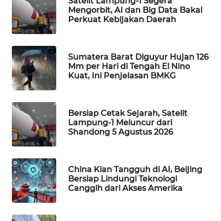
Satelit Lampung-1 Segera
Mengorbit, AI dan Big Data Bakal
WAHANA
Perkuat Kebijakan Daerah
DESA
WISATA
Sumatera Barat Diguyur Hujan 126
LAPAK
Mm per Hari di Tengah El Nino
WAHANA
Kuat, Ini Penjelasan BMKG
Wahana
Network
Bersiap Cetak Sejarah, Satelit
Lampung-1 Meluncur dari
KONSUMEN
Shandong 5 Agustus 2026
LISTRIK
MASYARAKAT
China Kian Tangguh di AI, Beijing
KELISTRIKAN
Bersiap Lindungi Teknologi
Canggih dari Akses Amerika
WALINKI
ID