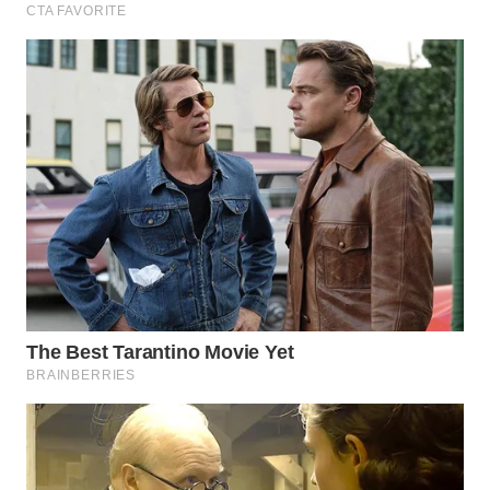
WN
SUMEDANG
WN
CIANJUR
WN
KEPULAUAN
SERIBU
WN
TANGERANG
WN
BINJAI
WN
CIREBON