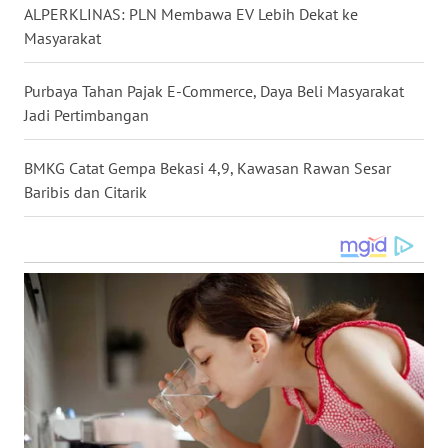
ALPERKLINAS: PLN Membawa EV Lebih Dekat ke
WN
Masyarakat
NUSANTARA
Purbaya Tahan Pajak E-Commerce, Daya Beli Masyarakat
WN
Jadi Pertimbangan
JOGJA
BMKG Catat Gempa Bekasi 4,9, Kawasan Rawan Sesar
WN
Baribis dan Citarik
JATIM
WN
BALI
WN
KALBAR
WN
KALTENG