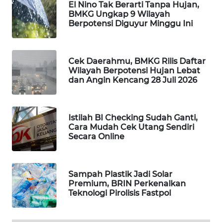
El Nino Tak Berarti Tanpa Hujan,
BMKG Ungkap 9 Wilayah
MAWAKA
Berpotensi Diguyur Minggu Ini
ID
MARTABAT
Cek Daerahmu, BMKG Rilis Daftar
NET
Wilayah Berpotensi Hujan Lebat
dan Angin Kencang 28 Juli 2026
PLN
WATCH
Istilah BI Checking Sudah Ganti,
Cara Mudah Cek Utang Sendiri
MKLI
Secara Online
LPKKI
Sampah Plastik Jadi Solar
LKKI
Premium, BRIN Perkenalkan
Teknologi Pirolisis Fastpol
KOPEKLIN