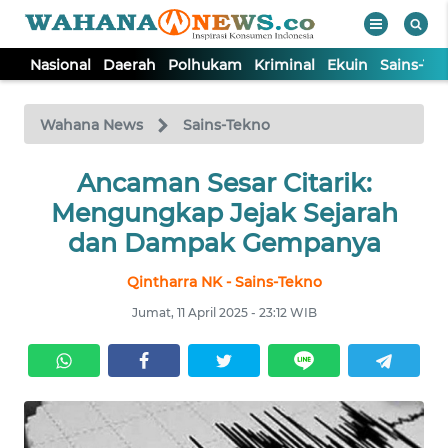
Nasional
Daerah
Polhukam
Kriminal
Ekuin
Sains-Te
WAHANA
Tutup
TV
Wahana News
Sains-Tekno
NASIONAL
Ancaman Sesar Citarik:
Mengungkap Jejak Sejarah
DAERAH
dan Dampak Gempanya
Qintharra NK - Sains-Tekno
POLHUKAM
Jumat, 11 April 2025 - 23:12 WIB
KRIMINAL
EKUIN