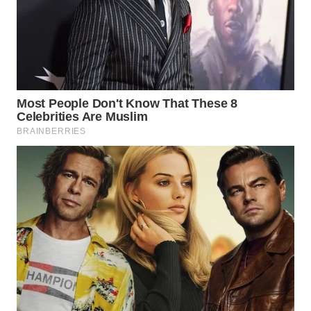
WAHANA
LISTRIK
WAHANA
TRAVEL
WAHANA
TV
WAHANANEWS
ID
WAHANANEWS
CO ID
WAHANANEWS
NET