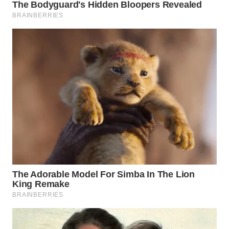
WN
NATUNA
WN
BINTAN
WN
MANDALIKA
WN
LIKUPANG
WN
LABUANBAJO
WN
BORNEO