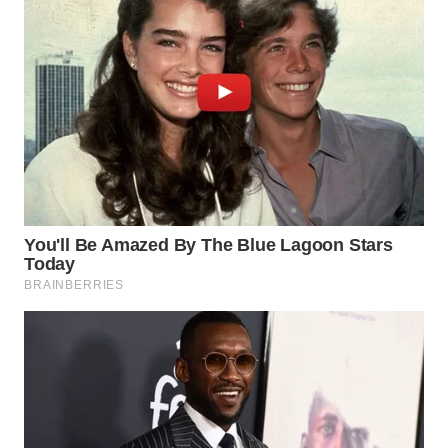
Wahana
Media
Group
WAHANA
NEWS
WAHANA
TANI
WAHANA
ADVOKAT
WAHANA
INFRASTRUKTUR
WAHANA
KONSUMEN