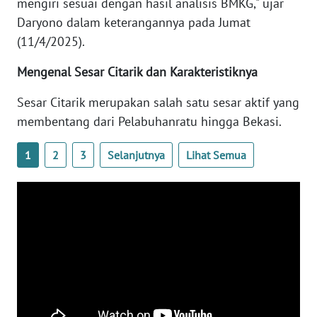
mengiri sesuai dengan hasil analisis BMKG," ujar
WN
Daryono dalam keterangannya pada Jumat
BANTEN
(11/4/2025).
WN
Mengenal Sesar Citarik dan Karakteristiknya
NTT
Sesar Citarik merupakan salah satu sesar aktif yang
WN
membentang dari Pelabuhanratu hingga Bekasi.
KEPRI
1
2
3
Selanjutnya
Lihat Semua
WN
PAPUA
WN
PAPUA
BARAT
WN
RIAU