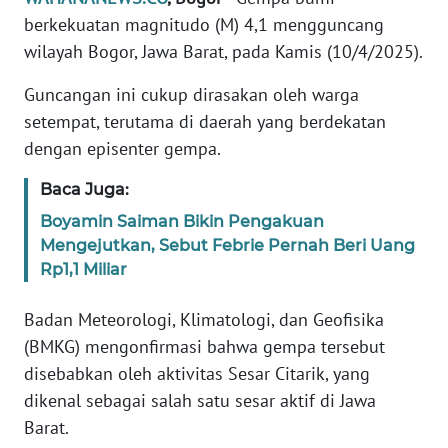
Informasi
berkekuatan magnitudo (M) 4,1 mengguncang
wilayah Bogor, Jawa Barat, pada Kamis (10/4/2025).
INDEKS
BERITA
Guncangan ini cukup dirasakan oleh warga
setempat, terutama di daerah yang berdekatan
KONTAK
dengan episenter gempa.
KAMI
Baca Juga:
INFO
IKLAN
Boyamin Saiman Bikin Pengakuan
Mengejutkan, Sebut Febrie Pernah Beri Uang
Rp1,1 Miliar
TENTANG
KAMI
Badan Meteorologi, Klimatologi, dan Geofisika
(BMKG) mengonfirmasi bahwa gempa tersebut
PEDOMAN
MEDIA
disebabkan oleh aktivitas Sesar Citarik, yang
SIBER
dikenal sebagai salah satu sesar aktif di Jawa
Barat.
REDAKSI