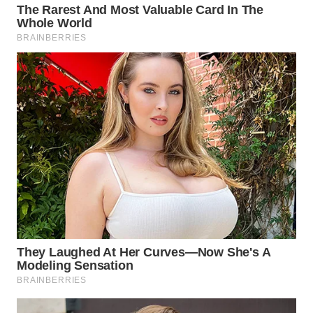
WN
MALUKU
WN
MALUT
WN
DAIRI
WN
DANAU
TOBA
WN
NIAS
WN
LANGKAT