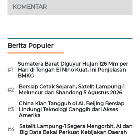
KOMENTAR
PORTAL
KONSUMEN
FORWAMKI
Berita Populer
ALPERKLINAS
FORJASIDA
Sumatera Barat Diguyur Hujan 126 Mm per
#1
Hari di Tengah El Nino Kuat, Ini Penjelasan
BMKG
TAMBANG
NEWS
Bersiap Cetak Sejarah, Satelit Lampung-1
#2
Meluncur dari Shandong 5 Agustus 2026
SITUNGIR
China Kian Tangguh di AI, Beijing Bersiap
NEWS
#3
Lindungi Teknologi Canggih dari Akses
Amerika
SIDIKALANG
Satelit Lampung-1 Segera Mengorbit, AI dan
#4
NEWS
Big Data Bakal Perkuat Kebijakan Daerah