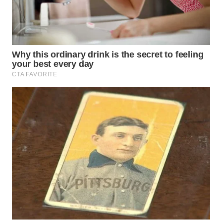
WN
KALTARA
WN
KALSEL
WN
KALTIM
WN
SULSEL
WN
GORONTALO
WN
SULUT