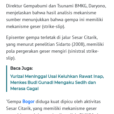
Direktur Gempabumi dan Tsunami BMKG, Daryono,
menjelaskan bahwa hasil analisis mekanisme
KARIR
sumber menunjukkan bahwa gempa ini memiliki
DISCLAIMER
mekanisme geser (strike-slip).
Episenter gempa terletak di jalur Sesar Citarik,
Wahana
News
yang menurut penelitian Sidarto (2008), memiliki
Regional
pola pergerakan geser mengiri (sinistral strike-
slip).
WN
SUMUT
Baca Juga:
Yurizal Meninggal Usai Keluhkan Rawat Inap,
WN
Menkes Budi Gunadi Mengaku Sedih dan
JAKARTA
Merasa Gagal
WN
"Gempa
Bogor
diduga kuat dipicu oleh aktivitas
JABAR
Sesar Citarik, yang memiliki mekanisme geser