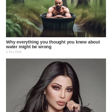
TAPANULI
TENGAH
WN DELI
SERDANG
WN
TEBING
TINGGI
WN
PAKPAK
WN
KARAWANG
WN
BEKASI