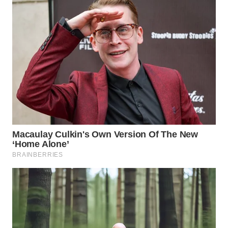
WN
TAPANULI
SELATAN
WN
TANJUNG
LESUNG
WN
KARO
WN
SIMALUNGUN
WN
LABUHANBATU
WN