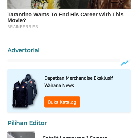
WAHANA
SPORT
WAHANA
UMKM
Advertorial
WAHANA
SELEB
WAHANA
Dapatkan Merchandise Eksklusif
PERSONA
Wahana News
WAHANA
Buka Katalog
OTOMOTIF
WAHANA
Pilihan Editor
HEALTH