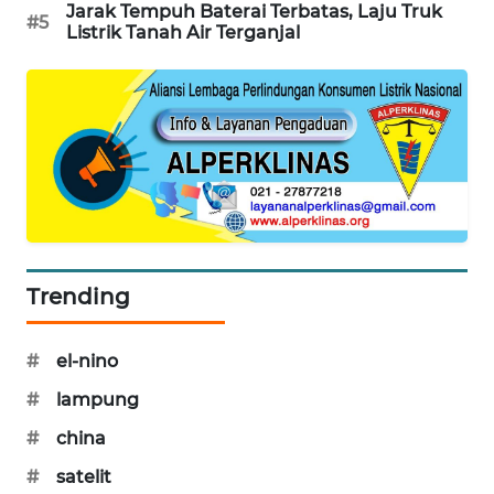
Jarak Tempuh Baterai Terbatas, Laju Truk
#5
SIBARAGAS
Listrik Tanah Air Terganjal
NEWS
METRO
SIANTAR
NEWS
METRO
MEDAN
NEWS
Trending
METRO
JAKARTA
#
el-nino
NEWS
#
lampung
KRT
#
china
NEWS
#
satelit