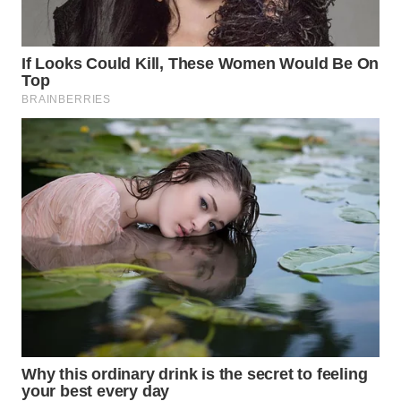
WN
BOGOR
WN
DEPOK
WN
TAPANULI
UTARA
WN
SAMOSIR
WN
PADANG
LAWAS