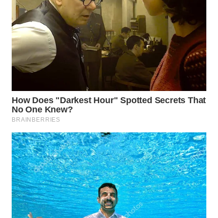
WN
INDRAMAYU
WN
KUNINGAN
WN
MAJALENGKA
WN
SUBANG
WN
SUKABUMI
WN
PURWAKARTA