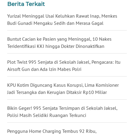
Berita Terkait
WN
BABEL
Yurizal Meninggal Usai Keluhkan Rawat Inap, Menkes
Budi Gunadi Mengaku Sedih dan Merasa Gagal
WN
SUMBAR
Buntut Cacian ke Pasien yang Meninggal, 10 Nakes
Teridentifikasi KKI hingga Dokter Dinonaktifkan
WN
SUMSEL
Plot Twist 995 Senjata di Sekolah Jaksel, Pengacara: Itu
Airsoft Gun dan Ada Izin Mabes Polri
WN
BENGKULU
KPU Kotim Diguncang Kasus Korupsi, Lima Komisioner
Jadi Tersangka dan Kerugian Ditaksir Rp10 Miliar
WN
LAMPUNG
Bikin Geger! 995 Senjata Tersimpan di Sekolah Jaksel,
Polisi Masih Selidiki Ruangan Terkunci
WN
JATENG
Pengguna Home Charging Tembus 92 Ribu,