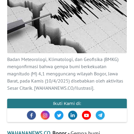
SAINS-TEKNO
KESEHATAN
INTERNASIONAL
SERBA-SERBI
Badan Meteorologi, Klimatologi, dan Geofisika (BMKG)
mengonfirmasi bahwa gempa bumi berkekuatan
PENDIDIKAN
magnitudo (M) 4,1 mengguncang wilayah Bogor, Jawa
Barat, pada Kamis (10/4/2025) disebabkan oleh aktivitas
OLAHRAGA
Sesar Citarik. [WAHANANEWS.CO/Ilustrasi].
OPINI
Ikuti Kami di:
EDITORIAL
WAHANANEWS.CO
, Bogor -
Gempa bumi