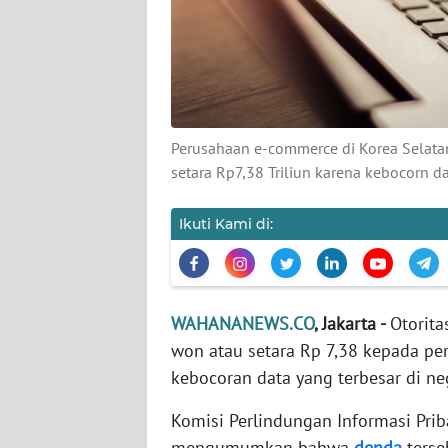
KARIR
DISCLAIMER
Wahana
News
Perusahaan e-commerce di Korea Selatan
Regional
setara Rp7,38 Triliun karena kebocorn d
WN
SUMUT
Ikuti Kami di:
WN
JAKARTA
WAHANANEWS.CO
, Jakarta -
Otorita
won atau setara Rp 7,38 kepada p
WN
JABAR
kebocoran data yang terbesar di ne
Komisi Perlindungan Informasi Prib
WN
mengumumkan bahwa
denda
terse
BANTEN