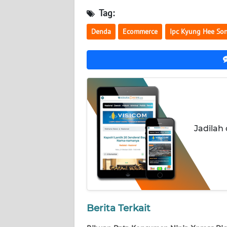
NUSANTARA
Tag:
WN
Denda
Ecommerce
Ipc Kyung Hee So
JOGJA
WN
JATIM
WN
BALI
Jadilah
WN
KALBAR
WN
KALTENG
Berita Terkait
WN