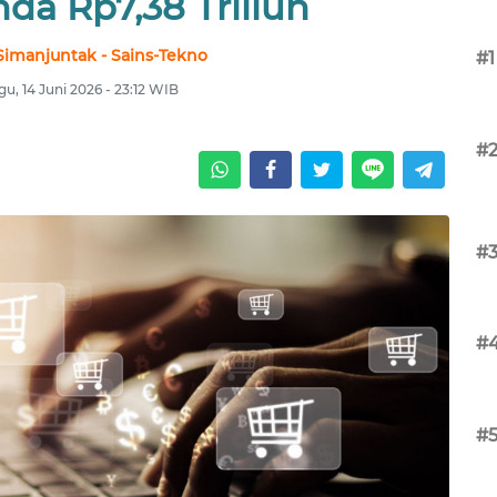
da Rp7,38 Triliun
Simanjuntak - Sains-Tekno
#1
u, 14 Juni 2026 - 23:12 WIB
#
#
#
#