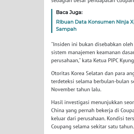
sebagian besar pendapatan Coupang
SERAMBI
Baca Juga:
WN
Ribuan Data Konsumen Ninja Xpr
JAMBI
Sampah
WN
"Insiden ini bukan disebabkan oleh
SULTRA
sistem manajemen keamanan dasar 
perusahaan," kata Ketua PIPC Kyung
WN
NTB
Otoritas Korea Selatan dan para a
terdeteksi selama berbulan-bulan 
WN
November tahun lalu.
SULTENG
Hasil investigasi menunjukkan se
WN
China yang pernah bekerja di Coup
SULBAR
keluar dari perusahaan. Kondisi te
Coupang selama sekitar satu tahun.
WN