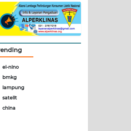
rending
el-nino
bmkg
lampung
satelit
china