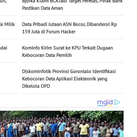
ri,
Bjorka Klaim BCA Jadi Target Peretas, Pihak Bank
Pastikan Data Aman
k Milik
Data Pribadi Jutaan ASN Bocor, Dibanderol Rp
159 Juta di Forum Hacker
adai
Kominfo Kirim Surat ke KPU Terkait Dugaan
Kebocoran Data Pemilih
Diskominfotik Provinsi Gorontalo Identifikasi
Kebocoran Data Aplikasi Elekteonik yang
Dikelola OPD