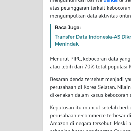
atas pelanggaran terkait kebocora
WN
mengumpulkan data aktivitas online
NTT
Baca Juga:
WN
Transfer Data Indonesia-AS Dikr
KEPRI
Menindak
Menurut PIPC, kebocoran data yang 
WN
PAPUA
atau lebih dari 70% total populasi 
Besaran denda tersebut menjadi ya
WN
PAPUA
perusahaan di Korea Selatan. Nila
BARAT
dikenakan dalam kasus kebocoran d
Keputusan itu muncul setelah berb
WN
RIAU
perusahaan e-commerce terbesar di
Amazon di negara tersebut. Meski be
WN