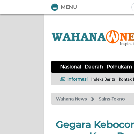
MENU
WAHANA
Tutup
TV
NASIONAL
DAERAH
POLHUKAM
KRIMINAL
EKUIN
SAINS-
KESEHATAN
INTERNASIONAL
Nasional
Daerah
Polhukam
TEKNO
Informasi
Indeks Berita
Kontak 
SERBA-
PENDIDIKAN
OLAHRAGA
OPINI
SERBI
Wahana News
Sains-Tekno
EDITORIAL
Gegara Kebocor
Informasi