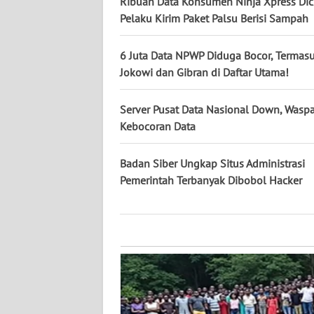
Ribuan Data Konsumen Ninja Xpress Dicu
KALTARA
Pelaku Kirim Paket Palsu Berisi Sampah
WN
KALSEL
6 Juta Data NPWP Diduga Bocor, Termasu
Jokowi dan Gibran di Daftar Utama!
WN
KALTIM
Server Pusat Data Nasional Down, Wasp
Kebocoran Data
WN
SULSEL
Badan Siber Ungkap Situs Administrasi
Pemerintah Terbanyak Dibobol Hacker
WN
GORONTALO
WN
SULUT
WN
MALUKU