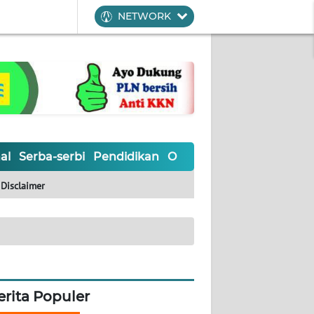
NETWORK
al
Serba-serbi
Pendidikan
Olahraga
Opini
Editoria
Disclaimer
erita Populer