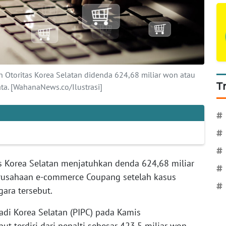
 Otoritas Korea Selatan didenda 624,68 miliar won atau
T
ata. [WahanaNews.co/Ilustrasi]
#
#
#
s Korea Selatan menjatuhkan denda 624,68 miliar
#
erusahaan e-commerce Coupang setelah kasus
#
gara tersebut.
adi Korea Selatan (PIPC) pada Kamis
but terdiri dari penalti sebesar 423,5 miliar won