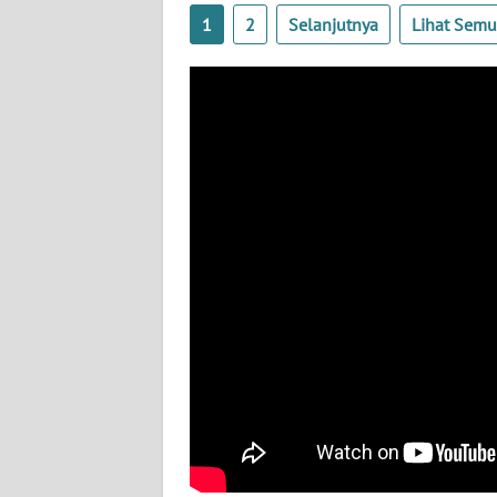
BABEL
1
2
Selanjutnya
Lihat Sem
WN
SUMBAR
WN
SUMSEL
WN
BENGKULU
WN
LAMPUNG
WN
JATENG
WN