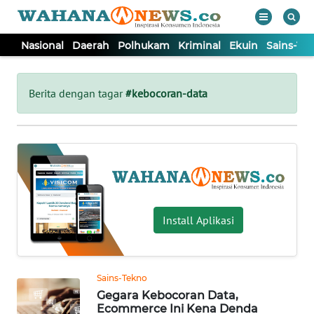
Nasional
Daerah
Polhukam
Kriminal
Ekuin
Sains-Te
WAHANA
Tutup
TV
Berita dengan tagar
#kebocoran-data
NASIONAL
DAERAH
POLHUKAM
Install Aplikasi
KRIMINAL
Sains-Tekno
EKUIN
Gegara Kebocoran Data,
Ecommerce Ini Kena Denda