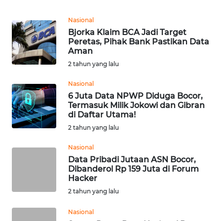
Informasi
Nasional
INDEKS
Bjorka Klaim BCA Jadi Target
BERITA
Peretas, Pihak Bank Pastikan Data
Aman
KONTAK
2 tahun yang lalu
KAMI
Nasional
6 Juta Data NPWP Diduga Bocor,
INFO
Termasuk Milik Jokowi dan Gibran
IKLAN
di Daftar Utama!
2 tahun yang lalu
TENTANG
KAMI
Nasional
Data Pribadi Jutaan ASN Bocor,
Dibanderol Rp 159 Juta di Forum
PEDOMAN
Hacker
MEDIA
2 tahun yang lalu
SIBER
Nasional
REDAKSI