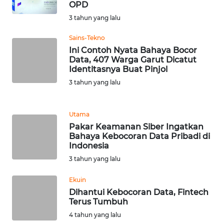
OPD
WN
3 tahun yang lalu
BANTEN
Sains-Tekno
WN
Ini Contoh Nyata Bahaya Bocor
NTT
Data, 407 Warga Garut Dicatut
Identitasnya Buat Pinjol
WN
3 tahun yang lalu
KEPRI
Utama
WN
Pakar Keamanan Siber Ingatkan
PAPUA
Bahaya Kebocoran Data Pribadi di
Indonesia
WN
3 tahun yang lalu
PAPUA
BARAT
Ekuin
Dihantui Kebocoran Data, Fintech
Terus Tumbuh
WN
RIAU
4 tahun yang lalu