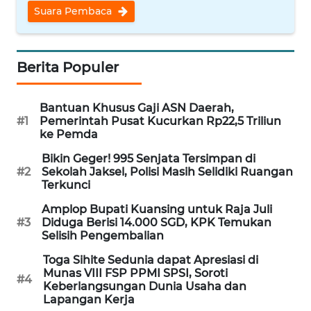
Suara Pembaca
WN
NUSANTARA
Berita Populer
WN
JOGJA
Bantuan Khusus Gaji ASN Daerah,
WN
#1
Pemerintah Pusat Kucurkan Rp22,5 Triliun
ke Pemda
JATIM
Bikin Geger! 995 Senjata Tersimpan di
#2
Sekolah Jaksel, Polisi Masih Selidiki Ruangan
WN
Terkunci
BALI
Amplop Bupati Kuansing untuk Raja Juli
#3
Diduga Berisi 14.000 SGD, KPK Temukan
WN
Selisih Pengembalian
KALBAR
Toga Sihite Sedunia dapat Apresiasi di
Munas VIII FSP PPMI SPSI, Soroti
WN
#4
Keberlangsungan Dunia Usaha dan
KALTENG
Lapangan Kerja