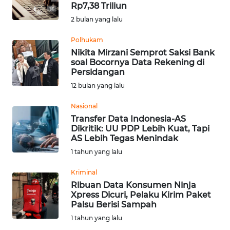
SAINS-TEKNO
Rp7,38 Triliun
2 bulan yang lalu
KESEHATAN
Polhukam
Nikita Mirzani Semprot Saksi Bank
soal Bocornya Data Rekening di
INTERNASIONAL
Persidangan
12 bulan yang lalu
SERBA-SERBI
Nasional
Transfer Data Indonesia-AS
PENDIDIKAN
Dikritik: UU PDP Lebih Kuat, Tapi
AS Lebih Tegas Menindak
OLAHRAGA
1 tahun yang lalu
Kriminal
OPINI
Ribuan Data Konsumen Ninja
Xpress Dicuri, Pelaku Kirim Paket
Palsu Berisi Sampah
EDITORIAL
1 tahun yang lalu