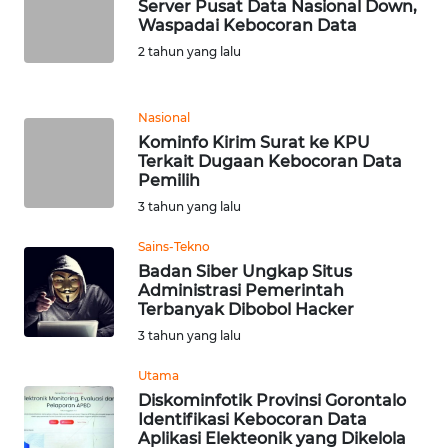
Server Pusat Data Nasional Down,
Waspadai Kebocoran Data
KARIR
2 tahun yang lalu
DISCLAIMER
Nasional
Kominfo Kirim Surat ke KPU
Wahana
Terkait Dugaan Kebocoran Data
News
Pemilih
Regional
3 tahun yang lalu
WN
Sains-Tekno
SUMUT
Badan Siber Ungkap Situs
Administrasi Pemerintah
Terbanyak Dibobol Hacker
WN
3 tahun yang lalu
JAKARTA
Utama
WN
Diskominfotik Provinsi Gorontalo
JABAR
Identifikasi Kebocoran Data
Aplikasi Elekteonik yang Dikelola