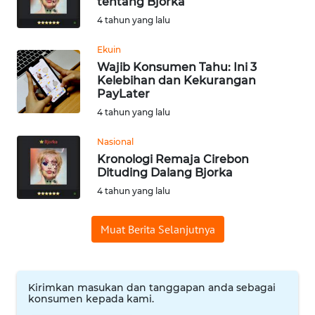
tentang Bjorka
WN
4 tahun yang lalu
BABEL
Ekuin
Wajib Konsumen Tahu: Ini 3
WN
Kelebihan dan Kekurangan
SUMBAR
PayLater
4 tahun yang lalu
WN
SUMSEL
Nasional
Kronologi Remaja Cirebon
Dituding Dalang Bjorka
WN
BENGKULU
4 tahun yang lalu
Muat Berita Selanjutnya
WN
LAMPUNG
WN
Kirimkan masukan dan tanggapan anda sebagai
JATENG
konsumen kepada kami.