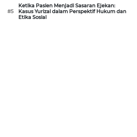
Ketika Pasien Menjadi Sasaran Ejekan:
WN
#5
Kasus Yurizal dalam Perspektif Hukum dan
KALTARA
Etika Sosial
WN
KALSEL
WN
KALTIM
WN
SULSEL
WN
GORONTALO
WN
SULUT