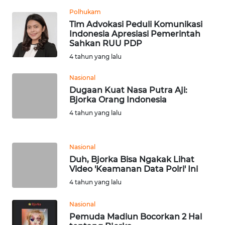
Polhukam
WN
Tim Advokasi Peduli Komunikasi
SERAMBI
Indonesia Apresiasi Pemerintah
Sahkan RUU PDP
WN
4 tahun yang lalu
JAMBI
Nasional
Dugaan Kuat Nasa Putra Aji:
WN
Bjorka Orang Indonesia
SULTRA
4 tahun yang lalu
WN
NTB
Nasional
Duh, Bjorka Bisa Ngakak Lihat
WN
Video 'Keamanan Data Polri' Ini
SULTENG
4 tahun yang lalu
WN
Nasional
SULBAR
Pemuda Madiun Bocorkan 2 Hal