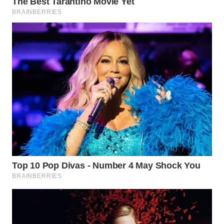
TAPANULI
TENGAH
WN DELI
SERDANG
WN
TEBING
TINGGI
WN
PAKPAK
WN
KARAWANG
WN
BEKASI