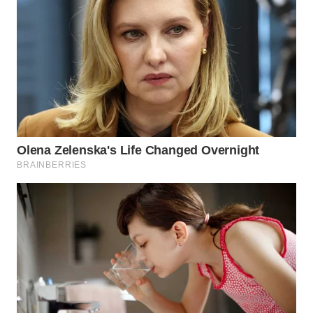
WN
MALUKU
WN
MALUT
WN
DAIRI
WN
DANAU
TOBA
WN
NIAS
WN
LANGKAT