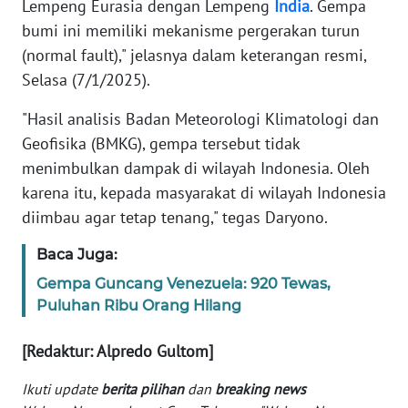
Lempeng Eurasia dengan Lempeng
India
. Gempa
bumi ini memiliki mekanisme pergerakan turun
KARIR
(normal fault)," jelasnya dalam keterangan resmi,
Selasa (7/1/2025).
DISCLAIMER
"Hasil analisis Badan Meteorologi Klimatologi dan
Wahana
Geofisika (BMKG), gempa tersebut tidak
News
menimbulkan dampak di wilayah Indonesia. Oleh
Regional
karena itu, kepada masyarakat di wilayah Indonesia
diimbau agar tetap tenang," tegas Daryono.
WN
SUMUT
Baca Juga:
Gempa Guncang Venezuela: 920 Tewas,
WN
Puluhan Ribu Orang Hilang
JAKARTA
[Redaktur: Alpredo Gultom]
WN
JABAR
Ikuti update
berita pilihan
dan
breaking news