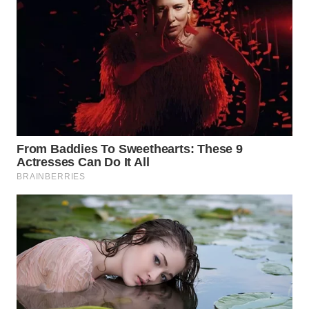
WN
BOGOR
WN
DEPOK
WN
TAPANULI
UTARA
WN
SAMOSIR
WN
PADANG
LAWAS