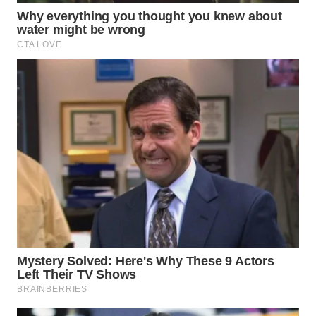
WN
INDRAMAYU
WN
KUNINGAN
WN
MAJALENGKA
WN
SUBANG
WN
SUKABUMI
WN
PURWAKARTA