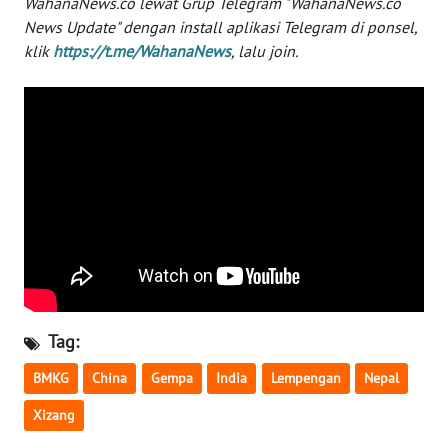
WahanaNews.co lewat Grup Telegram "WahanaNews.co
WN
News Update" dengan install aplikasi Telegram di ponsel,
BANTEN
klik
https://t.me/WahanaNews
, lalu join.
WN
NTT
WN
KEPRI
WN
PAPUA
WN
PAPUA
Tag:
BARAT
BMKG
China
Gempa
India
Lempengan
Nepal
WN
Xizang
RIAU