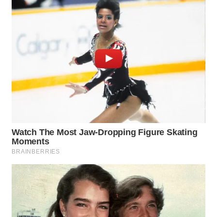
WN
PRIANGAN
TIMUR
WN
SEMARANG
WN
SOLO
WN
BOROBUDUR
WN
MADURA
WN
SURABAYA