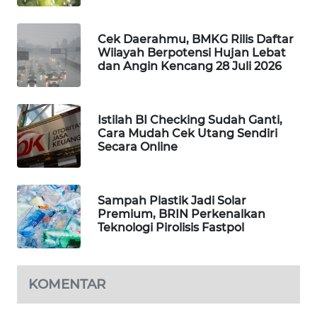
WAHANA
DESA
Cek Daerahmu, BMKG Rilis Daftar
WISATA
Wilayah Berpotensi Hujan Lebat
dan Angin Kencang 28 Juli 2026
LAPAK
WAHANA
Istilah BI Checking Sudah Ganti,
Cara Mudah Cek Utang Sendiri
Wahana
Secara Online
Network
KONSUMEN
LISTRIK
Sampah Plastik Jadi Solar
Premium, BRIN Perkenalkan
Teknologi Pirolisis Fastpol
MASYARAKAT
KELISTRIKAN
KOMENTAR
WALINKI
ID