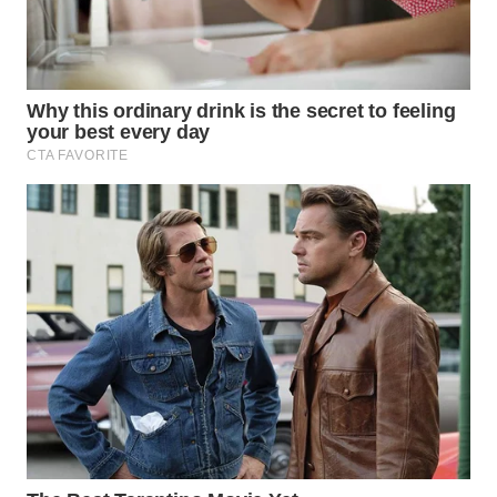
WN
TAPANULI
SELATAN
WN
TANJUNG
LESUNG
WN
KARO
WN
SIMALUNGUN
WN
LABUHANBATU
WN