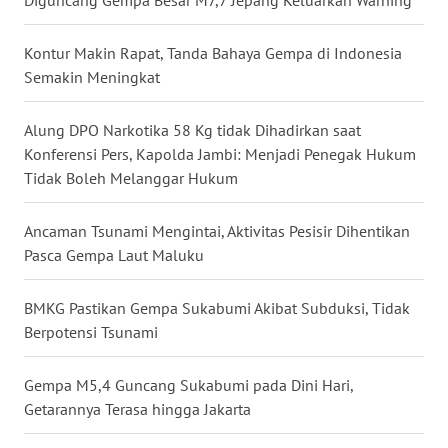
Diguncang Gempa Besar M7,7 Jepang Keluarkan Warning
WN
BABEL
Kontur Makin Rapat, Tanda Bahaya Gempa di Indonesia
Semakin Meningkat
WN
SUMBAR
Alung DPO Narkotika 58 Kg tidak Dihadirkan saat
Konferensi Pers, Kapolda Jambi: Menjadi Penegak Hukum
WN
Tidak Boleh Melanggar Hukum
SUMSEL
Ancaman Tsunami Mengintai, Aktivitas Pesisir Dihentikan
WN
Pasca Gempa Laut Maluku
BENGKULU
BMKG Pastikan Gempa Sukabumi Akibat Subduksi, Tidak
WN
Berpotensi Tsunami
LAMPUNG
Gempa M5,4 Guncang Sukabumi pada Dini Hari,
WN
Getarannya Terasa hingga Jakarta
JATENG