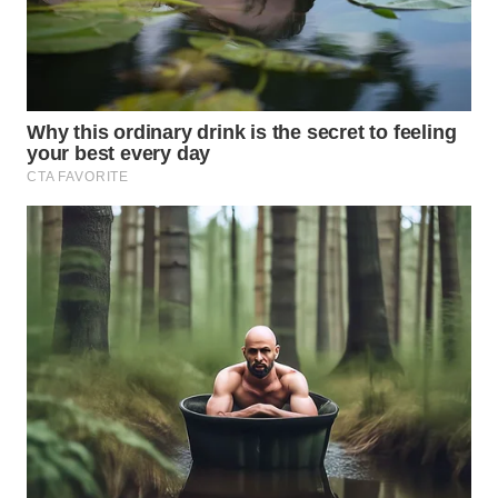
WN
SUMEDANG
WN
CIANJUR
WN
KEPULAUAN
SERIBU
WN
TANGERANG
WN
BINJAI
WN
CIREBON