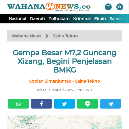
Nasional
Daerah
Polhukam
Kriminal
Ekuin
Sains-Te
WAHANA
Tutup
TV
Wahana News
Sains-Tekno
NASIONAL
Gempa Besar M7,2 Guncang
Xizang, Begini Penjelasan
DAERAH
BMKG
Sopian Simanjuntak - Sains-Tekno
POLHUKAM
Selasa, 7 Januari 2025 - 13:00 WIB
KRIMINAL
EKUIN