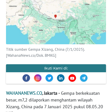
SAINS-TEKNO
KESEHATAN
INTERNASIONAL
SERBA-SERBI
Titik sumber Gempa Xizang, China (7/1/2025).
[WahanaNews.co/Dok. BMKG]
PENDIDIKAN
Ikuti Kami di:
OLAHRAGA
OPINI
WAHANANEWS.CO
, Jakarta -
Gempa berkekuatan
besar, m7,2 dilaporkan menghantam wilayah
EDITORIAL
Xizang, China pada 7 Januari 2025 pukul 08.05.20