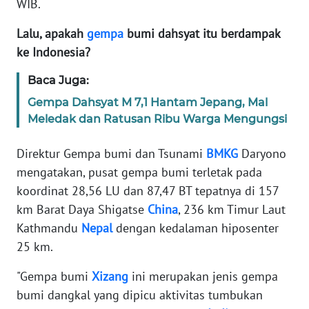
WIB.
Informasi
Lalu, apakah
gempa
bumi dahsyat itu berdampak
INDEKS
BERITA
ke Indonesia?
Baca Juga:
KONTAK
KAMI
Gempa Dahsyat M 7,1 Hantam Jepang, Mal
Meledak dan Ratusan Ribu Warga Mengungsi
INFO
IKLAN
Direktur Gempa bumi dan Tsunami
BMKG
Daryono
mengatakan, pusat gempa bumi terletak pada
TENTANG
koordinat 28,56 LU dan 87,47 BT tepatnya di 157
KAMI
km Barat Daya Shigatse
China
, 236 km Timur Laut
Kathmandu
Nepal
dengan kedalaman hiposenter
PEDOMAN
25 km.
MEDIA
SIBER
"Gempa bumi
Xizang
ini merupakan jenis gempa
bumi dangkal yang dipicu aktivitas tumbukan
REDAKSI