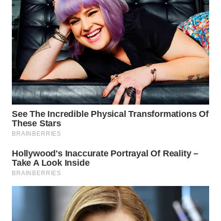
WN
KALTARA
WN
KALSEL
WN
KALTIM
WN
SULSEL
WN
GORONTALO
WN
SULUT