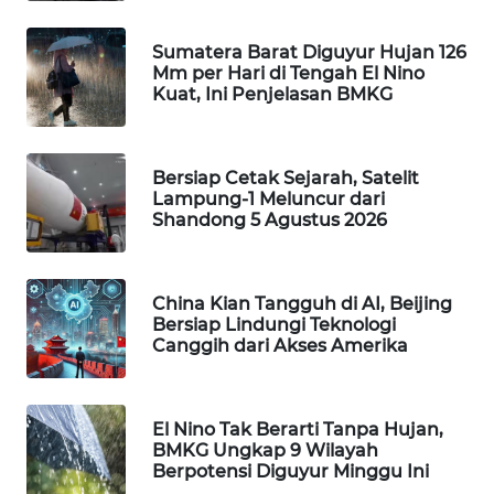
WAHANA
SPORT
Sumatera Barat Diguyur Hujan 126
Mm per Hari di Tengah El Nino
Kuat, Ini Penjelasan BMKG
WAHANA
UMKM
Bersiap Cetak Sejarah, Satelit
WAHANA
Lampung-1 Meluncur dari
SELEB
Shandong 5 Agustus 2026
WAHANA
PERSONA
China Kian Tangguh di AI, Beijing
Bersiap Lindungi Teknologi
Canggih dari Akses Amerika
WAHANA
OTOMOTIF
El Nino Tak Berarti Tanpa Hujan,
WAHANA
BMKG Ungkap 9 Wilayah
HEALTH
Berpotensi Diguyur Minggu Ini