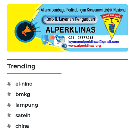
PORTAL
KONSUMEN
FORWAMKI
ALPERKLINAS
FORJASIDA
Trending
TAMBANG
NEWS
#
el-nino
#
bmkg
SITUNGIR
NEWS
#
lampung
#
satelit
SIDIKALANG
#
china
NEWS