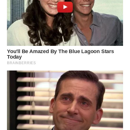
WN
NATUNA
WN
BINTAN
WN
MANDALIKA
WN
LIKUPANG
WN
LABUANBAJO
WN
BORNEO