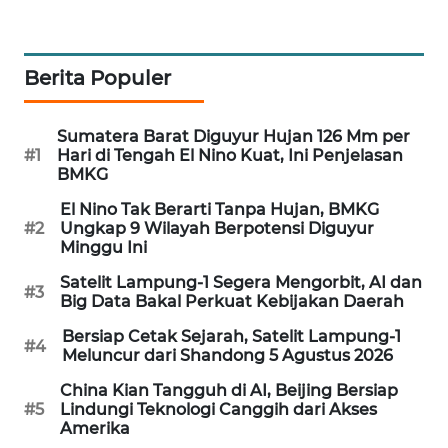
MAWAKA
ID
Berita Populer
MARTABAT
NET
Sumatera Barat Diguyur Hujan 126 Mm per
#1
Hari di Tengah El Nino Kuat, Ini Penjelasan
BMKG
PLN
WATCH
El Nino Tak Berarti Tanpa Hujan, BMKG
#2
Ungkap 9 Wilayah Berpotensi Diguyur
Minggu Ini
MKLI
Satelit Lampung-1 Segera Mengorbit, AI dan
#3
Big Data Bakal Perkuat Kebijakan Daerah
LPKKI
Bersiap Cetak Sejarah, Satelit Lampung-1
#4
Meluncur dari Shandong 5 Agustus 2026
LKKI
China Kian Tangguh di AI, Beijing Bersiap
#5
Lindungi Teknologi Canggih dari Akses
KOPEKLIN
Amerika