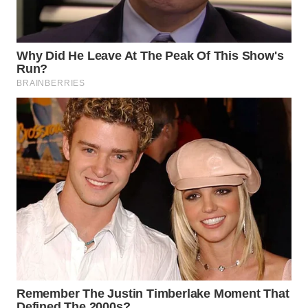
Wahana
Media
Group
WAHANA
NEWS
WAHANA
TANI
WAHANA
ADVOKAT
WAHANA
INFRASTRUKTUR
WAHANA
KONSUMEN