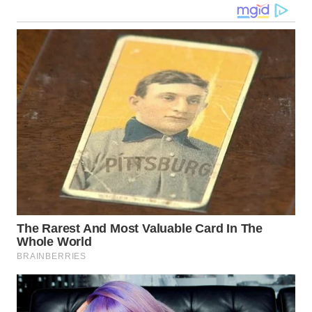
WN
NUSANTARA
WN
JOGJA
WN
JATIM
WN
BALI
WN
KALBAR
WN
KALTENG