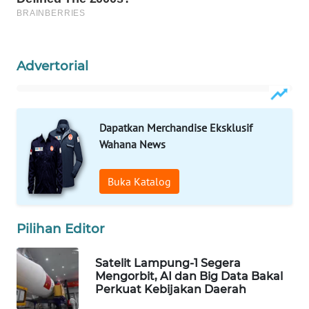
WAHANA
LISTRIK
Advertorial
WAHANA
TRAVEL
WAHANA
Dapatkan Merchandise Eksklusif
TV
Wahana News
WAHANANEWS
Buka Katalog
ID
WAHANANEWS
Pilihan Editor
CO ID
Satelit Lampung-1 Segera
WAHANANEWS
Mengorbit, AI dan Big Data Bakal
Perkuat Kebijakan Daerah
NET