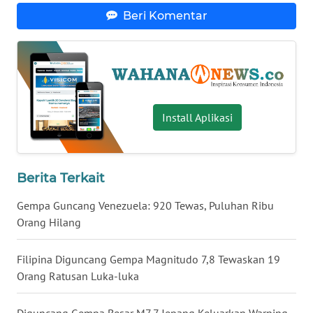
Beri Komentar
WN
SERAMBI
WN
JAMBI
Install Aplikasi
WN
SULTRA
Berita Terkait
WN
NTB
Gempa Guncang Venezuela: 920 Tewas, Puluhan Ribu
Orang Hilang
WN
SULTENG
Filipina Diguncang Gempa Magnitudo 7,8 Tewaskan 19
Orang Ratusan Luka-luka
WN
SULBAR