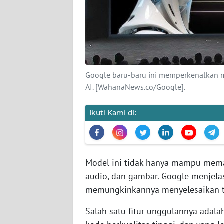
KARIR
DISCLAIMER
Wahana
News
Google baru-baru ini memperkenalkan m
Regional
AI. [WahanaNews.co/Google].
WN
SUMUT
Ikuti Kami di:
WN
JAKARTA
Model ini tidak hanya mampu memah
audio, dan gambar. Google menje
WN
JABAR
memungkinkannya menyelesaikan t
Salah satu fitur unggulannya ad
WN
BANTEN