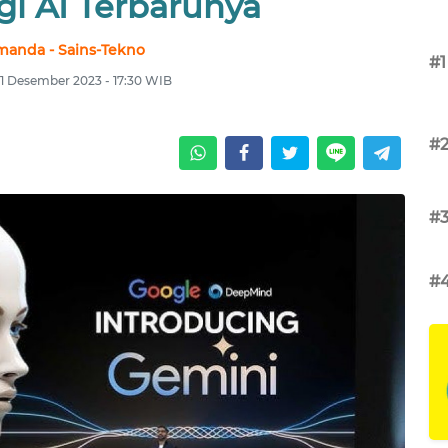
gi AI Terbarunya
anda - Sains-Tekno
#1
11 Desember 2023 - 17:30 WIB
#
#
#