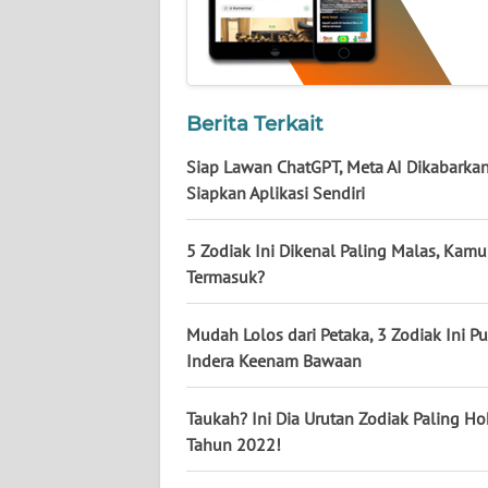
NUSANTARA
WN
JOGJA
Berita Terkait
WN
Siap Lawan ChatGPT, Meta AI Dikabarka
JATIM
Siapkan Aplikasi Sendiri
WN
BALI
5 Zodiak Ini Dikenal Paling Malas, Kamu
Termasuk?
WN
KALBAR
Mudah Lolos dari Petaka, 3 Zodiak Ini P
Indera Keenam Bawaan
WN
KALTENG
Taukah? Ini Dia Urutan Zodiak Paling Hok
Tahun 2022!
WN