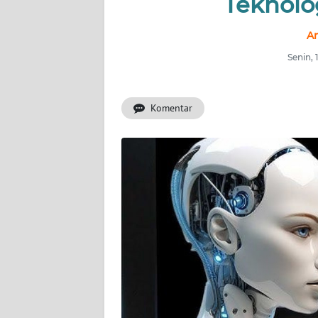
Teknolo
INDEKS
BERITA
Am
Senin, 
KONTAK
KAMI
Komentar
INFO
IKLAN
TENTANG
KAMI
PEDOMAN
MEDIA
SIBER
REDAKSI