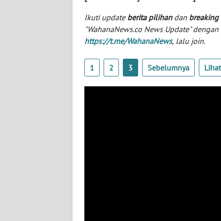
SERAMBI
Ikuti update
berita pilihan
dan
breaking
"WahanaNews.co News Update" dengan ins
WN
https://t.me/WahanaNews
, lalu join.
JAMBI
1
2
3
Sebelumnya
Liha
WN
SULTRA
WN
NTB
WN
SULTENG
WN
SULBAR
WN