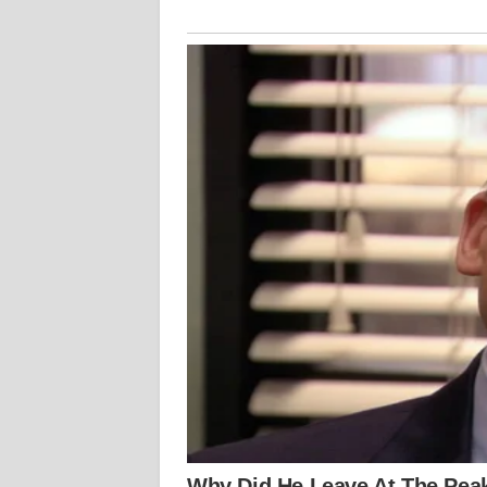
KALTARA
WN
KALSEL
WN
KALTIM
WN
SULSEL
WN
GORONTALO
WN
SULUT
WN
MALUKU