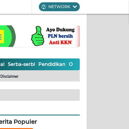
NETWORK
al
Serba-serbi
Pendidikan
Olahraga
Opini
Editoria
Disclaimer
erita Populer