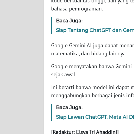
kode berkualitas tinggi, dan yang
bahasa pemrograman.
WN
Baca Juga:
NTT
Siap Tantang ChatGPT dan Gemin
WN
KEPRI
Google Gemini AI juga dapat menan
matematika, dan bidang lainnya.
WN
Google menyatakan bahwa Gemini d
PAPUA
sejak awal.
WN
Ini berarti bahwa model ini dapat
PAPUA
BARAT
menggabungkan berbagai jenis info
Baca Juga:
WN
RIAU
Siap Lawan ChatGPT, Meta AI Di
[Redaktur: Elsya Tri Ahaddini]
WN