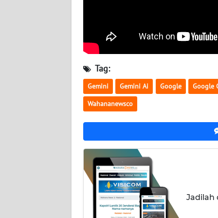
BABEL
WN
SUMBAR
WN
Tag:
SUMSEL
Gemini
Gemini Ai
Google
Google 
WN
Wahananewsco
BENGKULU
WN
LAMPUNG
WN
JATENG
Jadilah
WN