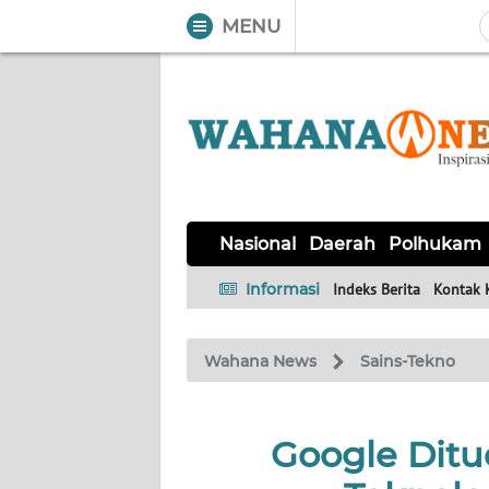
MENU
WAHANA
Tutup
TV
NASIONAL
DAERAH
POLHUKAM
KRIMINAL
EKUIN
SAINS-
KESEHATAN
INTERNASIONAL
Nasional
Daerah
Polhukam
TEKNO
Informasi
Indeks Berita
Kontak 
SERBA-
PENDIDIKAN
OLAHRAGA
OPINI
SERBI
Wahana News
Sains-Tekno
EDITORIAL
Google Ditu
Informasi