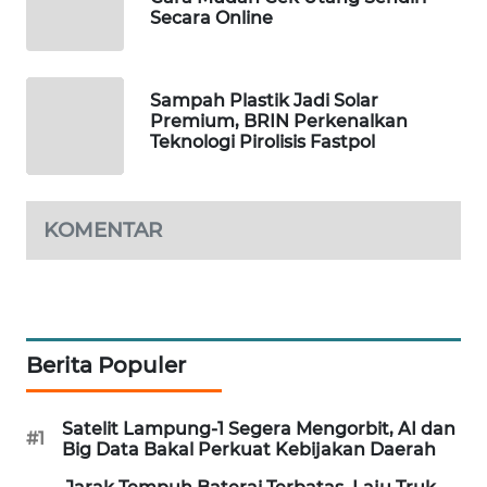
Secara Online
WAHANA
LISTRIK
Sampah Plastik Jadi Solar
WAHANA
Premium, BRIN Perkenalkan
TRAVEL
Teknologi Pirolisis Fastpol
WAHANA
TV
KOMENTAR
WAHANANEWS
ID
WAHANANEWS
Berita Populer
CO ID
Satelit Lampung-1 Segera Mengorbit, AI dan
WAHANANEWS
#1
Big Data Bakal Perkuat Kebijakan Daerah
NET