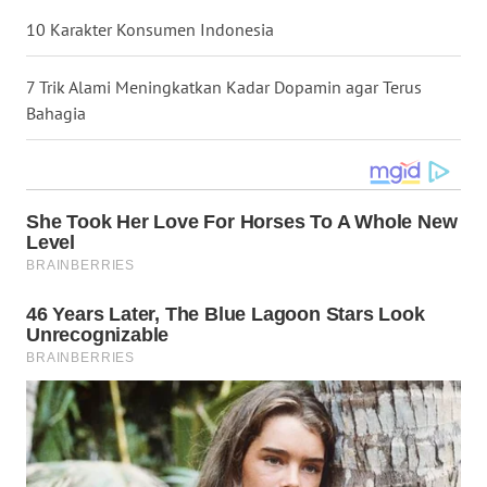
10 Karakter Konsumen Indonesia
WN
BABEL
7 Trik Alami Meningkatkan Kadar Dopamin agar Terus
Bahagia
WN
SUMBAR
WN
SUMSEL
WN
BENGKULU
WN
LAMPUNG
WN
JATENG