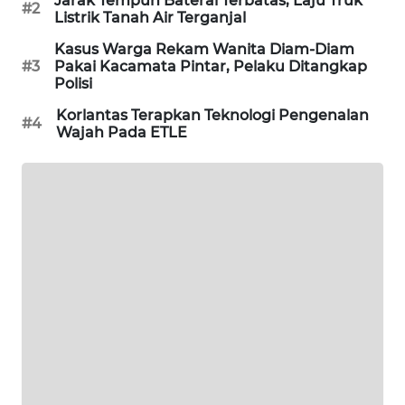
Jarak Tempuh Baterai Terbatas, Laju Truk
#2
Listrik Tanah Air Terganjal
WAHANA
SPORT
Kasus Warga Rekam Wanita Diam-Diam
#3
Pakai Kacamata Pintar, Pelaku Ditangkap
Polisi
WAHANA
UMKM
Korlantas Terapkan Teknologi Pengenalan
#4
Wajah Pada ETLE
WAHANA
SELEB
WAHANA
PERSONA
WAHANA
OTOMOTIF
WAHANA
HEALTH