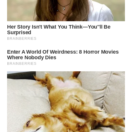
WN
KALTARA
WN
KALSEL
WN
KALTIM
WN
SULSEL
WN
GORONTALO
WN
SULUT