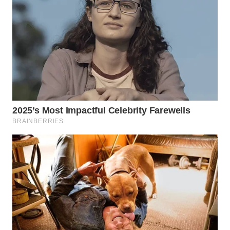
TAPANULI
TENGAH
WN DELI
SERDANG
WN
TEBING
TINGGI
WN
PAKPAK
WN
KARAWANG
WN
BEKASI