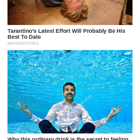
WN
BOGOR
WN
DEPOK
WN
TAPANULI
UTARA
WN
SAMOSIR
WN
PADANG
LAWAS