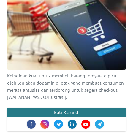
SAINS-TEKNO
KESEHATAN
INTERNASIONAL
SERBA-SERBI
PENDIDIKAN
Keinginan kuat untuk membeli barang ternyata dipicu
oleh lonjakan dopamin di otak yang membuat konsumen
OLAHRAGA
merasa antusias dan terdorong untuk segera checkout.
[WAHANANEWS.CO/Ilustrasi].
OPINI
Ikuti Kami di:
EDITORIAL