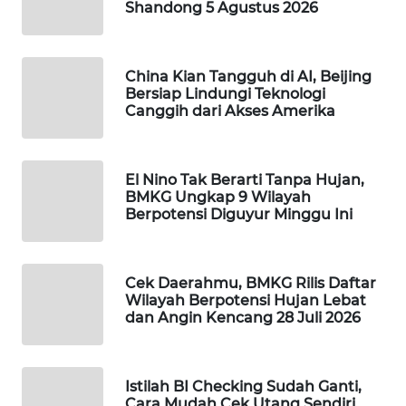
Shandong 5 Agustus 2026
Wahana
Media
Group
China Kian Tangguh di AI, Beijing
Bersiap Lindungi Teknologi
WAHANA
Canggih dari Akses Amerika
NEWS
WAHANA
El Nino Tak Berarti Tanpa Hujan,
TANI
BMKG Ungkap 9 Wilayah
Berpotensi Diguyur Minggu Ini
WAHANA
ADVOKAT
Cek Daerahmu, BMKG Rilis Daftar
WAHANA
Wilayah Berpotensi Hujan Lebat
INFRASTRUKTUR
dan Angin Kencang 28 Juli 2026
WAHANA
KONSUMEN
Istilah BI Checking Sudah Ganti,
Cara Mudah Cek Utang Sendiri