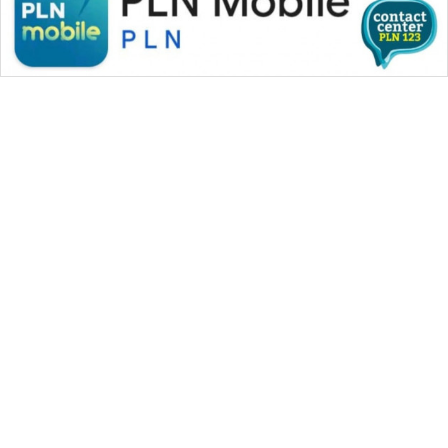
CILEUNGSI
NEWS
BERKAT
NEWS
BERAMPU
NEWS
ANUGERAH
NEWS
WAHANA MEDIA GROUP
AKHLAK
ID
|
|
|
WAHANA NEWS co
WAHANA TANI
WAHANA ADVOKAT
|
|
WAHANA INFRASTRUKTUR
WAHANA KONSUMEN
PERAPKI
|
|
|
WAHANA LISTRIK
WAHANA TRAVEL
WAHANA TV
NEWS
|
|
|
WAHANANEWS id
WAHANANEWS CO ID
WAHANANEWS NET
|
|
|
WAHANA SPORT ID
Wahana UMKM
Wahana Seleb