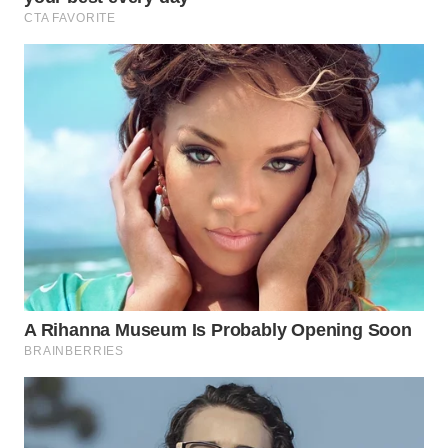
WN
TAPANULI
SELATAN
WN
TANJUNG
LESUNG
WN
KARO
WN
SIMALUNGUN
WN
LABUHANBATU
WN