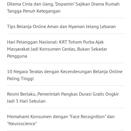
Dilema Cinta dan Uang, ‘Dopamin’ Sajikan Drama Rumah
WN
Tangga Penuh Ketegangan
SERAMBI
Tips Belanja Online Aman dan Nyaman Jelang Lebaran
WN
JAMBI
Hari Pelanggan Nasional: KRT Tohom Purba Ajak
Masyarakat Jadi Konsumen Cerdas, Bukan Sekadar
WN
Pengguna
SULTRA
10 Negara Teratas dengan Kecenderungan Belanja Online
WN
Paling Tinggi
NTB
Resmi Berlaku, Pemerintah Pangkas Durasi Gratis Ongkir
WN
Jadi 3 Hari Sebulan
SULTENG
Memahami Konsumen dengan "Face Recognition" dan
WN
"Neuroscience"
SULBAR