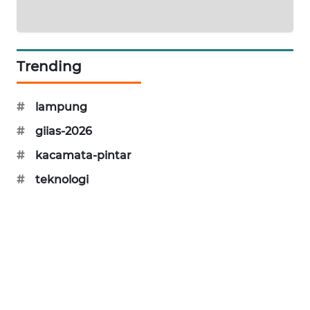
WAHANA
DESA
WISATA
Trending
LAPAK
WAHANA
#
lampung
Wahana
#
giias-2026
Network
#
kacamata-pintar
#
teknologi
KONSUMEN
LISTRIK
MASYARAKAT
KELISTRIKAN
WALINKI
ID