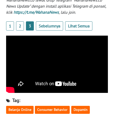
News Update" dengan install aplikasi Telegram di ponsel,
klik
https://t.me/WahanaNews
, lalu join.
KARIR
DISCLAIMER
1
2
3
Sebelumnya
Lihat Semua
Wahana
News
Regional
WN
SUMUT
WN
JAKARTA
WN
Tag:
JABAR
Belanja Online
Consumer Behavior
Dopamin