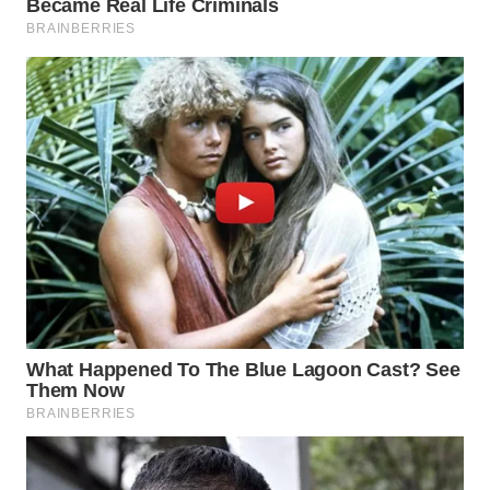
WN
INDRAMAYU
WN
KUNINGAN
WN
MAJALENGKA
WN
SUBANG
WN
SUKABUMI
WN
PURWAKARTA