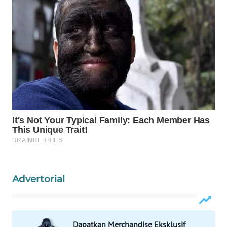
WN
PRIANGAN
TIMUR
WN
SEMARANG
WN
SOLO
WN
BOROBUDUR
WN
Advertorial
MADURA
WN
SURABAYA
Dapatkan Merchandise Eksklusif