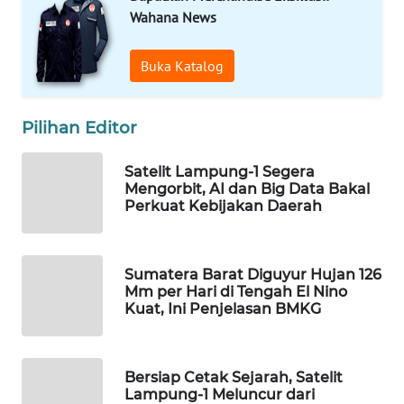
Wahana News
WN
NATUNA
Buka Katalog
WN
BINTAN
Pilihan Editor
WN
Satelit Lampung-1 Segera
MANDALIKA
Mengorbit, AI dan Big Data Bakal
Perkuat Kebijakan Daerah
WN
LIKUPANG
Sumatera Barat Diguyur Hujan 126
Mm per Hari di Tengah El Nino
WN
Kuat, Ini Penjelasan BMKG
LABUANBAJO
WN
Bersiap Cetak Sejarah, Satelit
BORNEO
Lampung-1 Meluncur dari