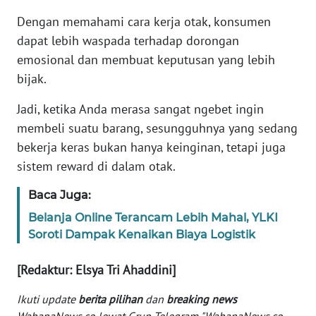
Informasi
Dengan memahami cara kerja otak, konsumen
INDEKS
dapat lebih waspada terhadap dorongan
BERITA
emosional dan membuat keputusan yang lebih
bijak.
KONTAK
KAMI
Jadi, ketika Anda merasa sangat ngebet ingin
membeli suatu barang, sesungguhnya yang sedang
INFO
bekerja keras bukan hanya keinginan, tetapi juga
IKLAN
sistem reward di dalam otak.
TENTANG
Baca Juga:
KAMI
Belanja Online Terancam Lebih Mahal, YLKI
Soroti Dampak Kenaikan Biaya Logistik
PEDOMAN
MEDIA
[Redaktur: Elsya Tri Ahaddini]
SIBER
Ikuti update
berita pilihan
dan
breaking news
REDAKSI
WahanaNews.co lewat Grup Telegram "WahanaNews.co