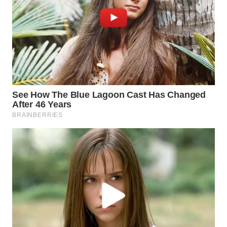
WN
NUSANTARA
WN
JOGJA
WN
JATIM
WN
BALI
WN
KALBAR
WN
KALTENG