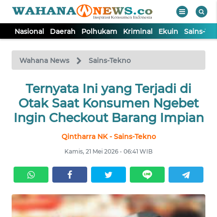
Nasional
Daerah
Polhukam
Kriminal
Ekuin
Sains-Te
WAHANA
Tutup
TV
Wahana News
Sains-Tekno
NASIONAL
Ternyata Ini yang Terjadi di
Otak Saat Konsumen Ngebet
DAERAH
Ingin Checkout Barang Impian
Qintharra NK - Sains-Tekno
POLHUKAM
Kamis, 21 Mei 2026 - 06:41 WIB
KRIMINAL
EKUIN