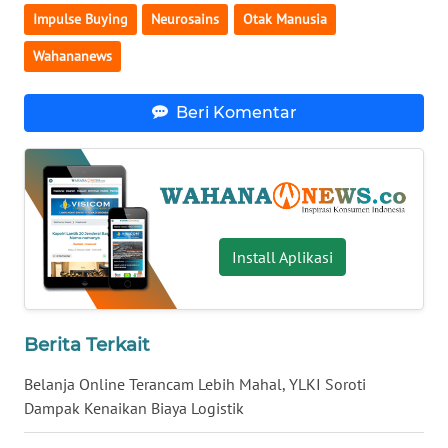
WN
Impulse Buying
Neurosains
Otak Manusia
BANTEN
Wahananews
WN
NTT
Beri Komentar
WN
KEPRI
WN
Install Aplikasi
PAPUA
WN
PAPUA
Berita Terkait
BARAT
Belanja Online Terancam Lebih Mahal, YLKI Soroti
Dampak Kenaikan Biaya Logistik
WN
RIAU