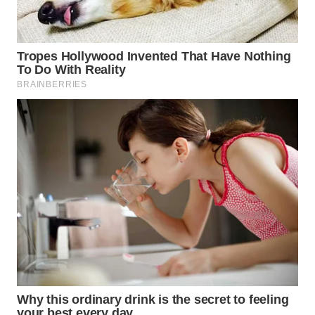
WN
MALUKU
WN
MALUT
WN
DAIRI
WN
DANAU
TOBA
WN
NIAS
WN
LANGKAT