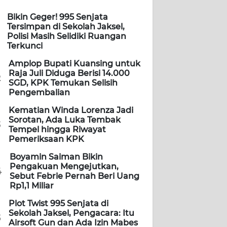
Bikin Geger! 995 Senjata
Tersimpan di Sekolah Jaksel,
Polisi Masih Selidiki Ruangan
Terkunci
Amplop Bupati Kuansing untuk
Raja Juli Diduga Berisi 14.000
2
SGD, KPK Temukan Selisih
Pengembalian
Kematian Winda Lorenza Jadi
Sorotan, Ada Luka Tembak
3
Tempel hingga Riwayat
Pemeriksaan KPK
Boyamin Saiman Bikin
Pengakuan Mengejutkan,
4
Sebut Febrie Pernah Beri Uang
Rp1,1 Miliar
Plot Twist 995 Senjata di
Sekolah Jaksel, Pengacara: Itu
5
Airsoft Gun dan Ada Izin Mabes