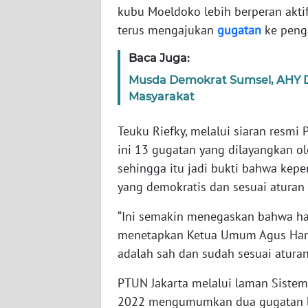
kubu Moeldoko lebih berperan aktif
terus mengajukan
gugatan
ke penga
WN
NTT
Baca Juga:
Musda Demokrat Sumsel, AHY 
WN
Masyarakat
KEPRI
Teuku Riefky, melalui siaran resmi 
WN
ini 13 gugatan yang dilayangkan o
PAPUA
sehingga itu jadi bukti bahwa kep
yang demokratis dan sesuai aturan
WN
PAPUA
“Ini semakin menegaskan bahwa ha
BARAT
menetapkan Ketua Umum Agus Hari
adalah sah dan sudah sesuai aturan,
WN
RIAU
PTUN Jakarta melalui laman Sistem 
2022 mengumumkan dua gugatan ba
WN