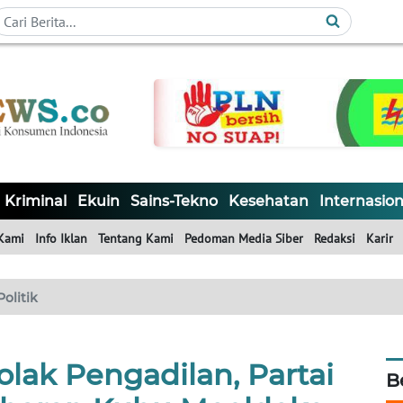
Kriminal
Ekuin
Sains-Tekno
Kesehatan
Internasion
Kami
Info Iklan
Tentang Kami
Pedoman Media Siber
Redaksi
Karir
Politik
olak Pengadilan, Partai
B