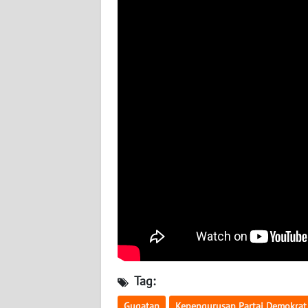
BABEL
WN
SUMBAR
WN
SUMSEL
WN
BENGKULU
WN
LAMPUNG
WN
JATENG
Tag:
WN
Gugatan
Kepengurusan Partai Demokrat