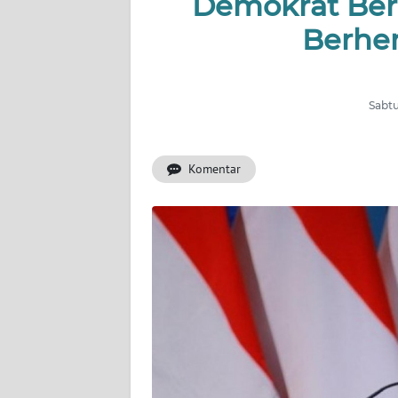
Demokrat Ber
INDEKS
BERITA
Berhe
KONTAK
KAMI
Sabtu
INFO
IKLAN
Komentar
TENTANG
KAMI
PEDOMAN
MEDIA
SIBER
REDAKSI