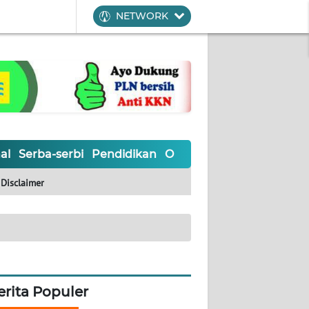
NETWORK
al
Serba-serbi
Pendidikan
Olahraga
Opini
Editoria
Disclaimer
erita Populer