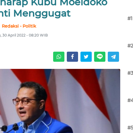
harap Kubu Moeldoko
nti Menggugat
#1
Redaksi - Politik
, 30 April 2022 - 08:20 WIB
#
#
#
#