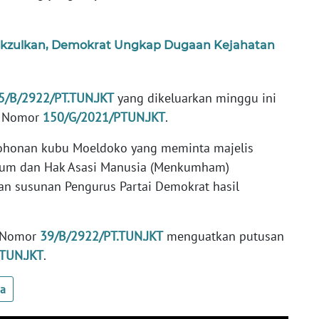
kzulkan, Demokrat Ungkap Dugaan Kejahatan
5/B/2922/PT.TUN.JKT
yang dikeluarkan minggu ini
a Nomor
150/G/2021/PTUN.JKT
.
honan kubu Moeldoko yang meminta majelis
kum dan Hak Asasi Manusia (Menkumham)
 susunan Pengurus Partai Demokrat hasil
a Nomor
39/B/2922/PT.TUN.JKT
menguatkan putusan
TUN.JKT
.
ua