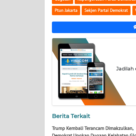
NUSANTARA
Ptun Jakarta
Sekjen Partai Demokrat
WN
JOGJA
WN
JATIM
WN
Jadilah
BALI
WN
KALBAR
WN
KALTENG
Berita Terkait
Trump Kembali Terancam Dimakzulkan,
WN
Demokrat Ungkap Dugaan Kejahatan Gl