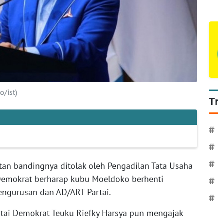
o/ist)
T
#
#
#
tan bandingnya ditolak oleh Pengadilan Tata Usaha
 Demokrat berharap kubu Moeldoko berhenti
#
ngurusan dan AD/ART Partai.
#
artai Demokrat Teuku Riefky Harsya pun mengajak