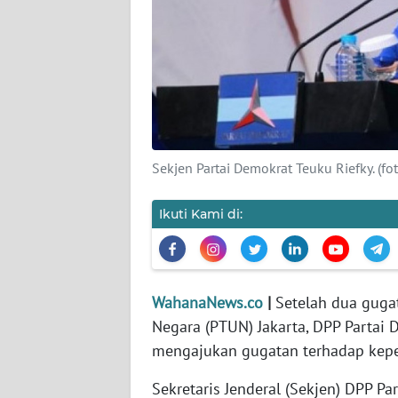
KARIR
DISCLAIMER
Wahana
News
Regional
Sekjen Partai Demokrat Teuku Riefky. (fot
WN
SUMUT
Ikuti Kami di:
WN
JAKARTA
WahanaNews.co
|
Setelah dua guga
WN
Negara (PTUN) Jakarta, DPP Partai
JABAR
mengajukan gugatan terhadap kepe
WN
Sekretaris Jenderal (Sekjen) DPP P
BANTEN