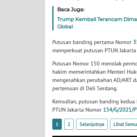
SERAMBI
Baca Juga:
Trump Kembali Terancam Dima
WN
Global
JAMBI
Putusan banding pertama Nomor
3
WN
memperkuat putusan PTUN Jakart
SULTRA
Putusan Nomor 150 menolak permo
WN
hakim memerintahkan Menteri Hu
NTB
mengesahkan perubahan AD/ART dan
pertemuan di Deli Serdang.
WN
SULTENG
Kemudian, putusan banding kedu
PTUN Jakarta Nomor
154/G/2021/P
WN
SULBAR
1
2
Selanjutnya
Lihat Sem
WN