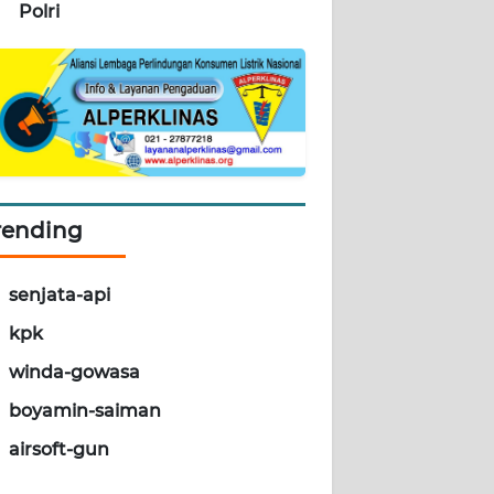
Polri
rending
senjata-api
kpk
winda-gowasa
boyamin-saiman
airsoft-gun