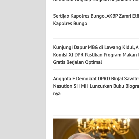
KALTARA
Sertijab Kapolres Bungo, AKBP Zamri Elf
WN
Kapolres Bungo
KALSEL
WN
KALTIM
Kunjungi Dapur MBG di Lawang Kidul, 
Komisi XI DPR Pastikan Program Makan B
Gratis Berjalan Optimal
WN
SULSEL
Anggota F Demokrat DPRD Binjai Sawit
Nasution SH MH Luncurkan Buku Biograf
WN
GORONTALO
nya
WN
SULUT
WN
MALUKU