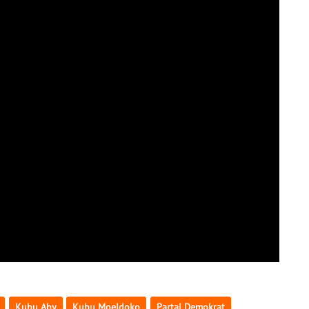
Kubu Ahy
Kubu Moeldoko
Partai Demokrat