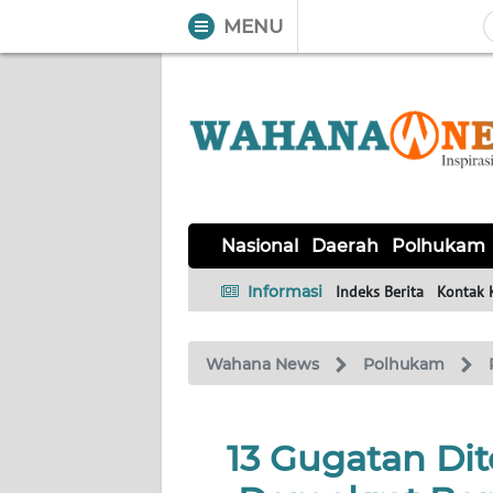
MENU
WAHANA
Tutup
TV
NASIONAL
DAERAH
POLHUKAM
KRIMINAL
EKUIN
SAINS-
KESEHATAN
INTERNASIONAL
Nasional
Daerah
Polhukam
TEKNO
Informasi
Indeks Berita
Kontak 
SERBA-
PENDIDIKAN
OLAHRAGA
OPINI
SERBI
Wahana News
Polhukam
EDITORIAL
13 Gugatan Dit
Informasi