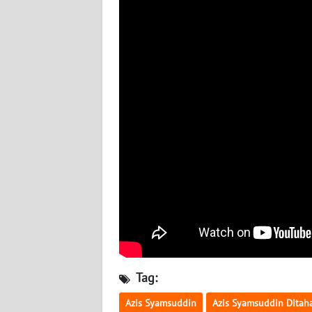
BABEL
WN
SUMBAR
WN
SUMSEL
WN
BENGKULU
WN
LAMPUNG
WN
JATENG
Tag:
WN
Azis Syamsuddin
Azis Syamsuddin Ditah