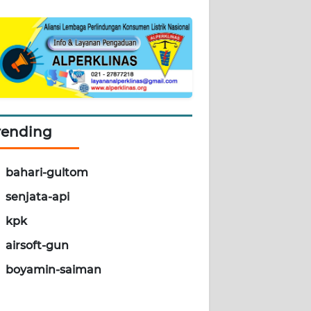
rending
bahari-gultom
senjata-api
kpk
airsoft-gun
boyamin-saiman