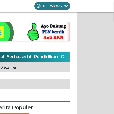
NETWORK
al
Serba-serbi
Pendidikan
Olahraga
Opini
Editoria
Disclaimer
erita Populer