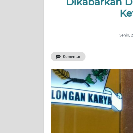
Dikabarkan D
INDEKS
BERITA
Ke
KONTAK
KAMI
Senin, 
INFO
IKLAN
Komentar
TENTANG
KAMI
PEDOMAN
MEDIA
SIBER
REDAKSI