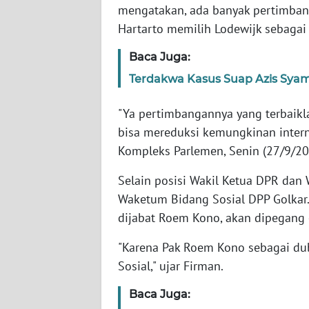
mengatakan, ada banyak pertimba
Hartarto memilih Lodewijk sebagai
WN
NTT
Baca Juga:
Terdakwa Kasus Suap Azis Syam
WN
KEPRI
"Ya pertimbangannya yang terbaikla
bisa mereduksi kemungkinan interna
WN
Kompleks Parlemen, Senin (27/9/20
PAPUA
Selain posisi Wakil Ketua DPR dan
WN
Waketum Bidang Sosial DPP Golkar
PAPUA
dijabat Roem Kono, akan dipegang 
BARAT
"Karena Pak Roem Kono sebagai du
WN
Sosial," ujar Firman.
RIAU
Baca Juga:
WN