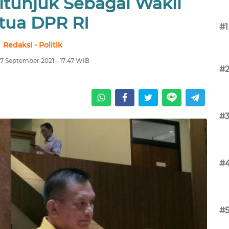
itunjuk Sebagai Wakil
tua DPR RI
#1
Redaksi - Politik
27 September 2021 - 17:47 WIB
#
#
#
#