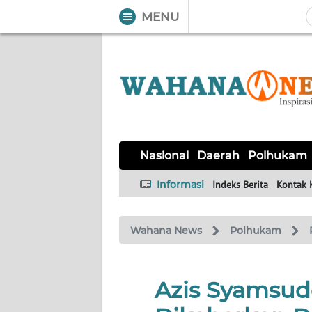
MENU
WAHANA
Tutup
TV
NASIONAL
DAERAH
POLHUKAM
KRIMINAL
EKUIN
SAINS-
KESEHATAN
INTERNASIONAL
Nasional
Daerah
Polhukam
TEKNO
Informasi
Indeks Berita
Kontak 
SERBA-
PENDIDIKAN
OLAHRAGA
OPINI
SERBI
Wahana News
Polhukam
EDITORIAL
Azis Syamsud
Informasi