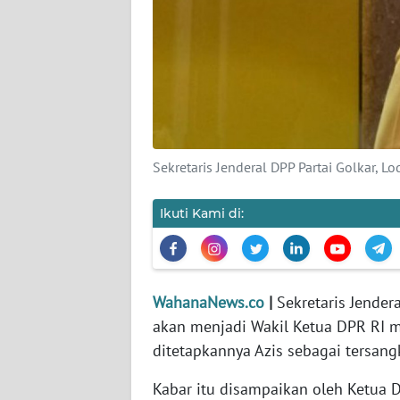
KARIR
DISCLAIMER
Wahana
News
Regional
Sekretaris Jenderal DPP Partai Golkar, L
WN
SUMUT
Ikuti Kami di:
WN
JAKARTA
WahanaNews.co
|
Sekretaris Jender
WN
akan menjadi Wakil Ketua DPR RI 
JABAR
ditetapkannya Azis sebagai tersang
WN
Kabar itu disampaikan oleh Ketua 
BANTEN