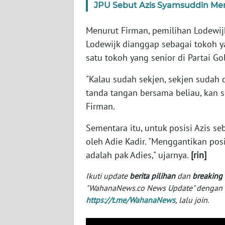
JPU Sebut Azis Syamsuddin M
SERAMBI
Menurut Firman, pemilihan Lodewij
WN
Lodewijk dianggap sebagai tokoh 
JAMBI
satu tokoh yang senior di Partai Gol
WN
"Kalau sudah sekjen, sekjen sudah d
SULTRA
tanda tangan bersama beliau, kan sek
Firman.
WN
NTB
Sementara itu, untuk posisi Azis s
oleh Adie Kadir. "Menggantikan po
WN
adalah pak Adies," ujarnya.
[rin]
SULTENG
Ikuti update
berita pilihan
dan
breaking
WN
"WahanaNews.co News Update" dengan ins
SULBAR
https://t.me/WahanaNews
, lalu join.
WN