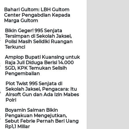
Bahari Gultom: LBH Gultom
Center Pengabdian Kepada
Marga Gultom
Bikin Geger! 995 Senjata
Tersimpan di Sekolah Jaksel,
2
Polisi Masih Selidiki Ruangan
Terkunci
Amplop Bupati Kuansing untuk
Raja Juli Diduga Berisi 14.000
3
SGD, KPK Temukan Selisih
Pengembalian
Plot Twist 995 Senjata di
Sekolah Jaksel, Pengacara: Itu
4
Airsoft Gun dan Ada Izin Mabes
Polri
Boyamin Saiman Bikin
Pengakuan Mengejutkan,
5
Sebut Febrie Pernah Beri Uang
Rp1,1 Miliar