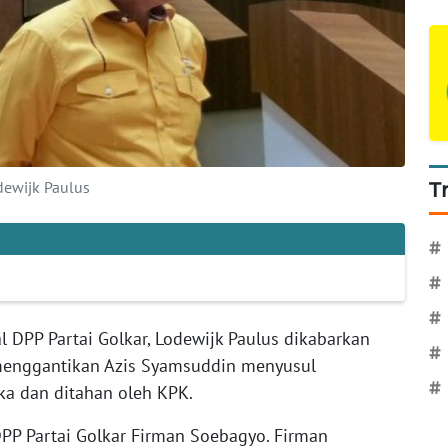
odewijk Paulus
T
#
#
#
al DPP Partai Golkar, Lodewijk Paulus dikabarkan
#
menggantikan Azis Syamsuddin menyusul
#
ka dan ditahan oleh KPK.
DPP Partai Golkar Firman Soebagyo. Firman