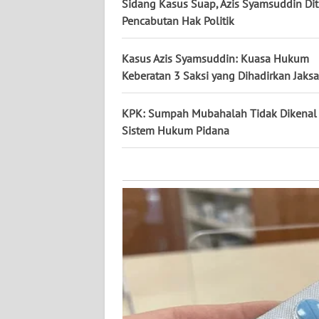
KALTARA
Sidang Kasus Suap, Azis Syamsuddin Dit
Pencabutan Hak Politik
WN
KALSEL
Kasus Azis Syamsuddin: Kuasa Hukum
Keberatan 3 Saksi yang Dihadirkan Jaks
WN
KALTIM
KPK: Sumpah Mubahalah Tidak Dikenal
Sistem Hukum Pidana
WN
SULSEL
WN
GORONTALO
WN
SULUT
WN
MALUKU