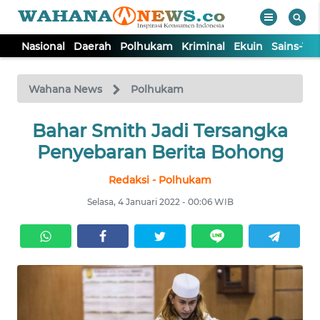
Nasional
Daerah
Polhukam
Kriminal
Ekuin
Sains-Te
WAHANA
Tutup
TV
Wahana News
Polhukam
NASIONAL
Bahar Smith Jadi Tersangka
Penyebaran Berita Bohong
DAERAH
Redaksi - Polhukam
Selasa, 4 Januari 2022 - 00:06 WIB
POLHUKAM
KRIMINAL
EKUIN