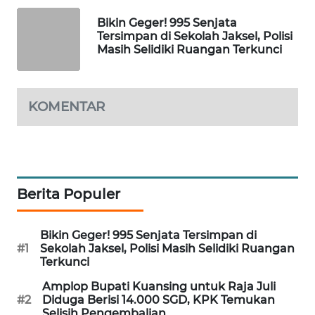
WAHANA
Bikin Geger! 995 Senjata
DESA
Tersimpan di Sekolah Jaksel, Polisi
WISATA
Masih Selidiki Ruangan Terkunci
LAPAK
WAHANA
KOMENTAR
Wahana
Network
KONSUMEN
Berita Populer
LISTRIK
Bikin Geger! 995 Senjata Tersimpan di
MASYARAKAT
#1
Sekolah Jaksel, Polisi Masih Selidiki Ruangan
KELISTRIKAN
Terkunci
Amplop Bupati Kuansing untuk Raja Juli
WALINKI
#2
Diduga Berisi 14.000 SGD, KPK Temukan
ID
Selisih Pengembalian