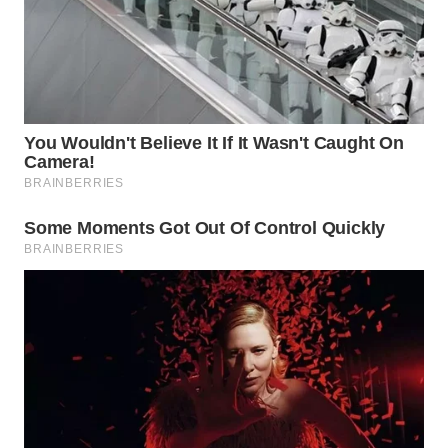
WN
KALTARA
WN
KALSEL
WN
KALTIM
WN
SULSEL
WN
GORONTALO
WN
SULUT