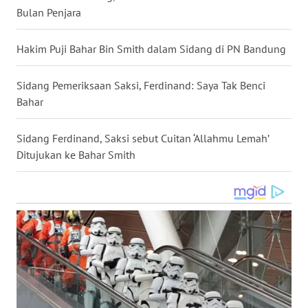
Bulan Penjara
WN
NUSANTARA
Hakim Puji Bahar Bin Smith dalam Sidang di PN Bandung
WN
JOGJA
Sidang Pemeriksaan Saksi, Ferdinand: Saya Tak Benci
Bahar
WN
JATIM
Sidang Ferdinand, Saksi sebut Cuitan ‘Allahmu Lemah’
Ditujukan ke Bahar Smith
WN
BALI
WN
KALBAR
WN
KALTENG