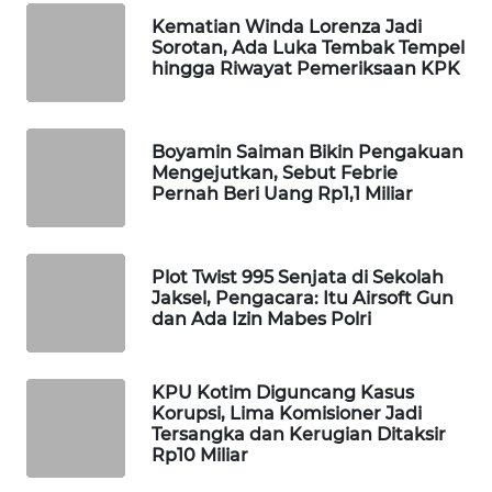
Kematian Winda Lorenza Jadi
WAHANA
Sorotan, Ada Luka Tembak Tempel
SPORT
hingga Riwayat Pemeriksaan KPK
WAHANA
UMKM
Boyamin Saiman Bikin Pengakuan
Mengejutkan, Sebut Febrie
WAHANA
Pernah Beri Uang Rp1,1 Miliar
SELEB
WAHANA
Plot Twist 995 Senjata di Sekolah
PERSONA
Jaksel, Pengacara: Itu Airsoft Gun
dan Ada Izin Mabes Polri
WAHANA
OTOMOTIF
KPU Kotim Diguncang Kasus
Korupsi, Lima Komisioner Jadi
Tersangka dan Kerugian Ditaksir
WAHANA
Rp10 Miliar
HEALTH