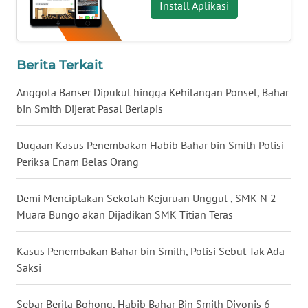
Install Aplikasi
WN
BABEL
Berita Terkait
WN
SUMBAR
Anggota Banser Dipukul hingga Kehilangan Ponsel, Bahar
bin Smith Dijerat Pasal Berlapis
WN
SUMSEL
Dugaan Kasus Penembakan Habib Bahar bin Smith Polisi
Periksa Enam Belas Orang
WN
BENGKULU
Demi Menciptakan Sekolah Kejuruan Unggul , SMK N 2
Muara Bungo akan Dijadikan SMK Titian Teras
WN
LAMPUNG
Kasus Penembakan Bahar bin Smith, Polisi Sebut Tak Ada
Saksi
WN
JATENG
Sebar Berita Bohong, Habib Bahar Bin Smith Divonis 6