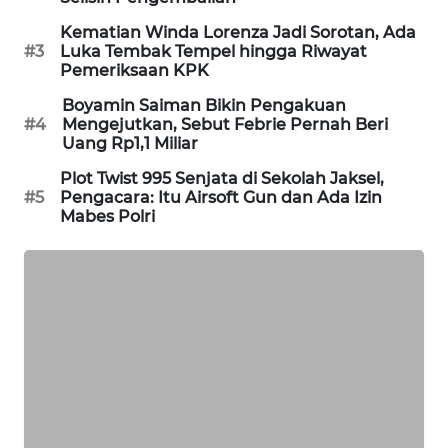
Kematian Winda Lorenza Jadi Sorotan, Ada
MAWAKA
#3
Luka Tembak Tempel hingga Riwayat
ID
Pemeriksaan KPK
Boyamin Saiman Bikin Pengakuan
MARTABAT
#4
Mengejutkan, Sebut Febrie Pernah Beri
NET
Uang Rp1,1 Miliar
Plot Twist 995 Senjata di Sekolah Jaksel,
PLN
#5
Pengacara: Itu Airsoft Gun dan Ada Izin
WATCH
Mabes Polri
MKLI
LPKKI
LKKI
KOPEKLIN