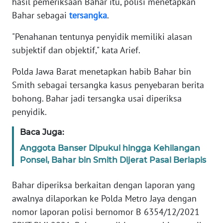
hasil pemeriksaan Bahar itu, polisi menetapkan
Bahar sebagai
tersangka
.
KARIR
"Penahanan tentunya penyidik memiliki alasan
subjektif dan objektif," kata Arief.
DISCLAIMER
Polda Jawa Barat menetapkan habib Bahar bin
Wahana
Smith sebagai tersangka kasus penyebaran berita
News
Regional
bohong. Bahar jadi tersangka usai diperiksa
penyidik.
WN
SUMUT
Baca Juga:
Anggota Banser Dipukul hingga Kehilangan
WN
Ponsel, Bahar bin Smith Dijerat Pasal Berlapis
JAKARTA
Bahar diperiksa berkaitan dengan laporan yang
WN
awalnya dilaporkan ke Polda Metro Jaya dengan
JABAR
nomor laporan polisi bernomor B 6354/12/2021