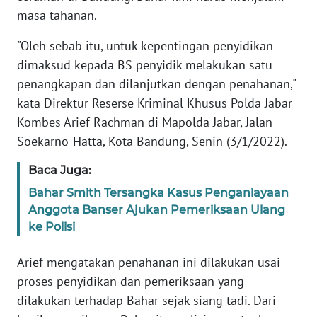
Informasi
masa tahanan.
INDEKS
"Oleh sebab itu, untuk kepentingan penyidikan
BERITA
dimaksud kepada BS penyidik melakukan satu
penangkapan dan dilanjutkan dengan penahanan,"
KONTAK
kata Direktur Reserse Kriminal Khusus Polda Jabar
KAMI
Kombes Arief Rachman di Mapolda Jabar, Jalan
Soekarno-Hatta, Kota Bandung, Senin (3/1/2022).
INFO
IKLAN
Baca Juga:
Bahar Smith Tersangka Kasus Penganiayaan
TENTANG
KAMI
Anggota Banser Ajukan Pemeriksaan Ulang
ke Polisi
PEDOMAN
MEDIA
Arief mengatakan penahanan ini dilakukan usai
SIBER
proses penyidikan dan pemeriksaan yang
dilakukan terhadap Bahar sejak siang tadi. Dari
REDAKSI