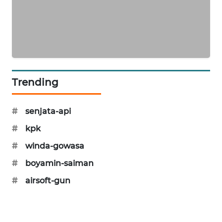
PORTAL
KONSUMEN
FORWAMKI
ALPERKLINAS
Trending
FORJASIDA
#
senjata-api
TAMBANG
#
kpk
NEWS
#
winda-gowasa
SITUNGIR
#
boyamin-saiman
NEWS
#
airsoft-gun
SIDIKALANG
NEWS