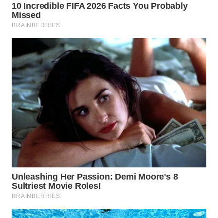
WN
TAPANULI
SELATAN
WN
TANJUNG
LESUNG
WN
KARO
WN
SIMALUNGUN
WN
LABUHANBATU
WN