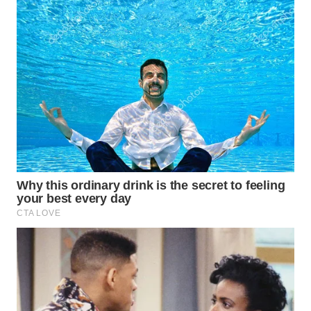
TAPANULI
TENGAH
WN DELI
SERDANG
WN
TEBING
TINGGI
WN
PAKPAK
WN
KARAWANG
WN
BEKASI