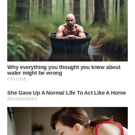
WN
PRIANGAN
TIMUR
WN
SEMARANG
WN
SOLO
WN
BOROBUDUR
WN
MADURA
WN
SURABAYA