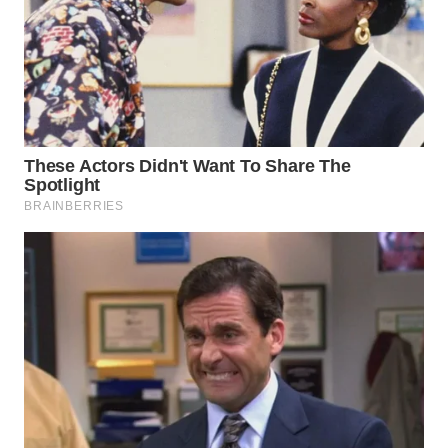
WN
BOGOR
WN
DEPOK
WN
TAPANULI
UTARA
WN
SAMOSIR
WN
PADANG
LAWAS