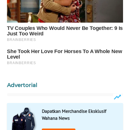
Wahana
Media
Group
WAHANA
NEWS
WAHANA
TANI
WAHANA
ADVOKAT
Advertorial
WAHANA
INFRASTRUKTUR
Dapatkan Merchandise Eksklusif
WAHANA
Wahana News
KONSUMEN