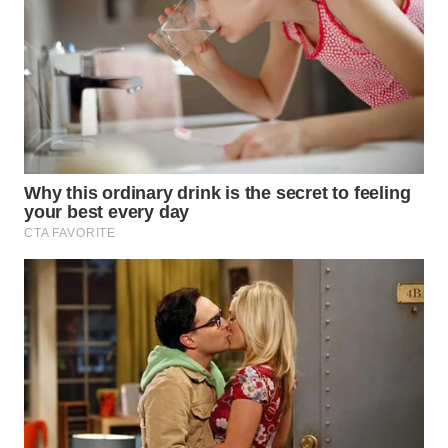
WN
NATUNA
WN
BINTAN
WN
MANDALIKA
WN
LIKUPANG
WN
LABUANBAJO
WN
BORNEO