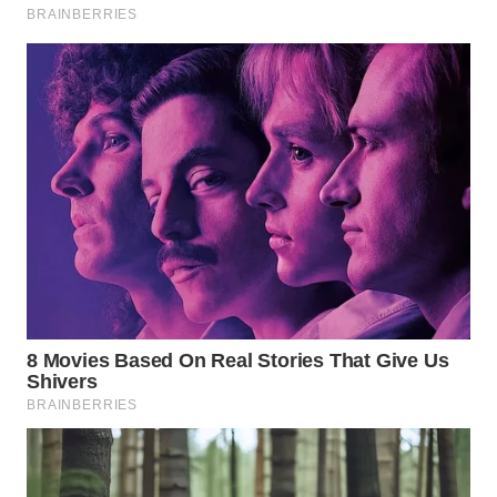
WN
INDRAMAYU
WN
KUNINGAN
WN
MAJALENGKA
WN
SUBANG
WN
SUKABUMI
WN
PURWAKARTA