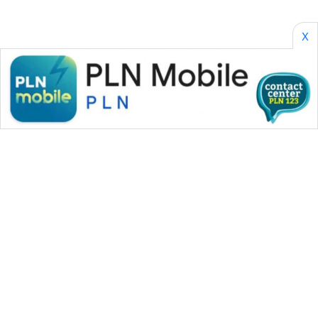
X
WAHANA MEDIA GROUP
|
|
|
WAHANA NEWS co
WAHANA TANI
WAHANA ADVOKAT