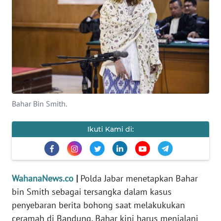
SAINS-TEKNO
KESEHATAN
INTERNASIONAL
SERBA-SERBI
Bahar Bin Smith.
PENDIDIKAN
Ikuti Kami di:
OLAHRAGA
OPINI
WahanaNews.co
|
Polda Jabar menetapkan Bahar
bin Smith sebagai tersangka dalam kasus
EDITORIAL
penyebaran berita bohong saat melakukukan
ceramah di Bandung. Bahar kini harus menjalani