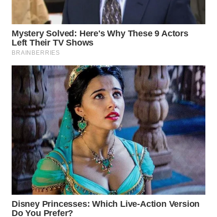
WN
SUMEDANG
WN
CIANJUR
WN
KEPULAUAN
SERIBU
WN
TANGERANG
WN
BINJAI
WN
CIREBON