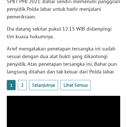
SPKT PMJ 2021. Bahar sendiri memenuhi panggilan
WN
penyidik Polda Jabar untuk hadir menjalani
BANTEN
pemeriksaan.
WN
Dia datang sekitar pukul 12.15 WIB didampingi
NTT
tim kuasa hukumnya.
WN
Arief mengatakan penetapan tersangka ini sudah
KEPRI
sesuai dengan dua alat bukti yang dikantongi
penyidik. Atas penetapan tersangka ini, Bahar pun
WN
langsung ditahan dan tak keluar dari Polda Jabar.
PAPUA
1
2
Selanjutnya
Lihat Semua
WN
PAPUA
BARAT
WN
RIAU