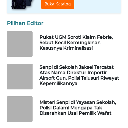
Buka Katalog
WAHANA
LISTRIK
Pilihan Editor
WAHANA
TRAVEL
Pukat UGM Soroti Klaim Febrie,
Sebut Kecil Kemungkinan
Kasusnya Kriminalisasi
WAHANA
TV
Senpi di Sekolah Jaksel Tercatat
WAHANANEWS
Atas Nama Direktur Importir
ID
Airsoft Gun, Polisi Telusuri Riwayat
Kepemilikannya
WAHANANEWS
CO ID
Misteri Senpi di Yayasan Sekolah,
Polisi Dalami Mengapa Tak
Diserahkan Usai Pemilik Wafat
WAHANANEWS
NET