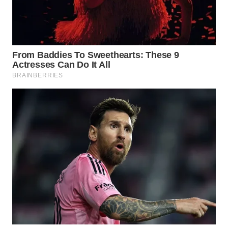
WN
MALUKU
WN
MALUT
WN
DAIRI
WN
DANAU
TOBA
WN
NIAS
WN
LANGKAT