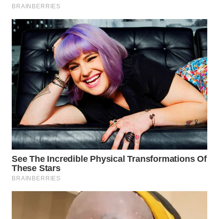
WN
BOGOR
WN
DEPOK
WN
TAPANULI
UTARA
WN
SAMOSIR
WN
PADANG
LAWAS