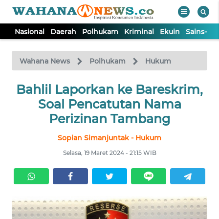
Nasional
Daerah
Polhukam
Kriminal
Ekuin
Sains-Te
WAHANA
Tutup
TV
Wahana News
Polhukam
Hukum
NASIONAL
Bahlil Laporkan ke Bareskrim,
Soal Pencatutan Nama
DAERAH
Perizinan Tambang
Sopian Simanjuntak - Hukum
POLHUKAM
Selasa, 19 Maret 2024 - 21:15 WIB
KRIMINAL
EKUIN