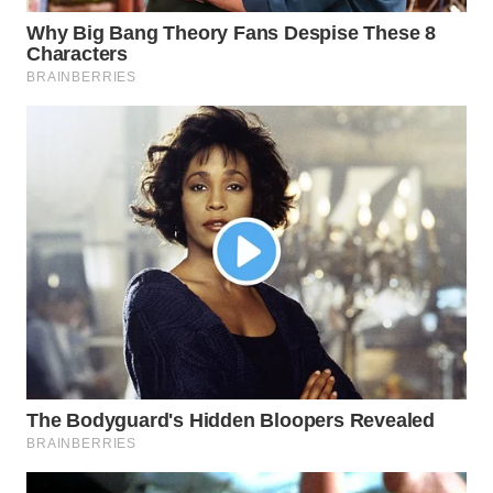
WN
PRIANGAN
TIMUR
WN
SEMARANG
WN
SOLO
WN
BOROBUDUR
WN
MADURA
WN
SURABAYA