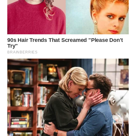
WN
INDRAMAYU
WN
KUNINGAN
WN
MAJALENGKA
WN
SUBANG
WN
SUKABUMI
WN
PURWAKARTA