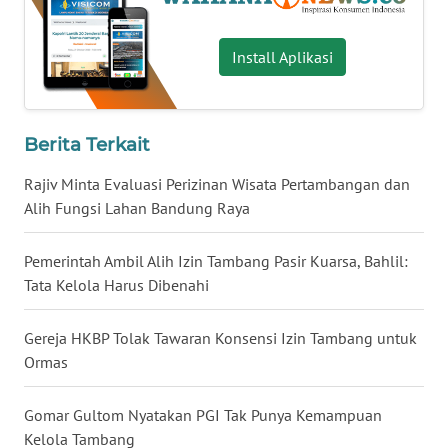
WN
BABEL
Install Aplikasi
WN
SUMBAR
Berita Terkait
WN
Rajiv Minta Evaluasi Perizinan Wisata Pertambangan dan
SUMSEL
Alih Fungsi Lahan Bandung Raya
WN
Pemerintah Ambil Alih Izin Tambang Pasir Kuarsa, Bahlil:
BENGKULU
Tata Kelola Harus Dibenahi
WN
Gereja HKBP Tolak Tawaran Konsensi Izin Tambang untuk
LAMPUNG
Ormas
WN
Gomar Gultom Nyatakan PGI Tak Punya Kemampuan
JATENG
Kelola Tambang