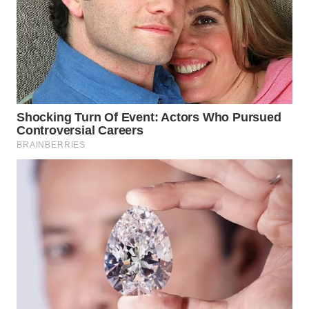
Wahana
Media
Group
WAHANA
NEWS
WAHANA
TANI
WAHANA
ADVOKAT
WAHANA
INFRASTRUKTUR
WAHANA
KONSUMEN