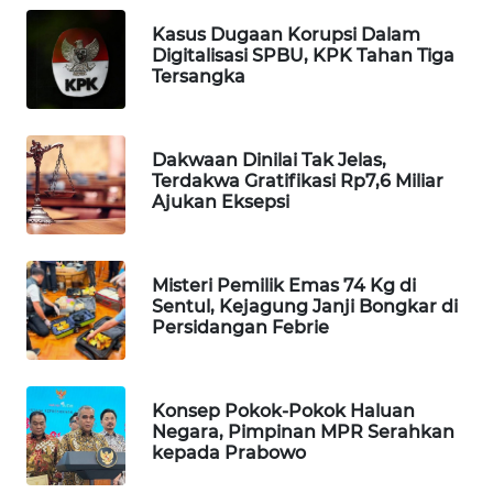
WAHANA
Kasus Dugaan Korupsi Dalam
DESA
Digitalisasi SPBU, KPK Tahan Tiga
WISATA
Tersangka
LAPAK
WAHANA
Dakwaan Dinilai Tak Jelas,
Terdakwa Gratifikasi Rp7,6 Miliar
Ajukan Eksepsi
Wahana
Network
Misteri Pemilik Emas 74 Kg di
KONSUMEN
Sentul, Kejagung Janji Bongkar di
LISTRIK
Persidangan Febrie
MASYARAKAT
KELISTRIKAN
Konsep Pokok-Pokok Haluan
Negara, Pimpinan MPR Serahkan
WALINKI
kepada Prabowo
ID