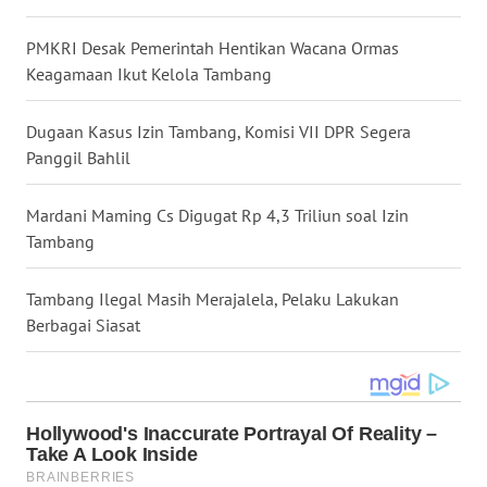
WN
PMKRI Desak Pemerintah Hentikan Wacana Ormas
NUSANTARA
Keagamaan Ikut Kelola Tambang
WN
Dugaan Kasus Izin Tambang, Komisi VII DPR Segera
JOGJA
Panggil Bahlil
WN
JATIM
Mardani Maming Cs Digugat Rp 4,3 Triliun soal Izin
Tambang
WN
BALI
Tambang Ilegal Masih Merajalela, Pelaku Lakukan
Berbagai Siasat
WN
KALBAR
WN
KALTENG