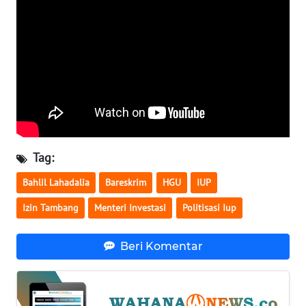
WN
SERAMBI
WN
JAMBI
WN
SULTRA
Tag:
WN
Bahlil Lahadalia
Bareskrim
HGU
IUP
NTB
Izin Tambang
Menteri Investasi
Politisasi Iup
WN
SULTENG
Beri Komentar
WN
SULBAR