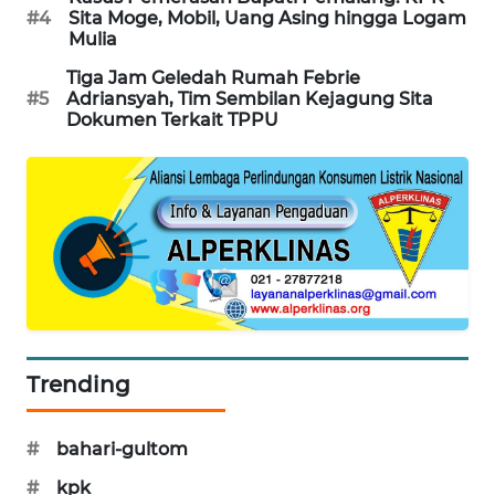
#4
Sita Moge, Mobil, Uang Asing hingga Logam
PORTAL
Mulia
KONSUMEN
Tiga Jam Geledah Rumah Febrie
#5
Adriansyah, Tim Sembilan Kejagung Sita
FORWAMKI
Dokumen Terkait TPPU
ALPERKLINAS
FORJASIDA
TAMBANG
NEWS
SITUNGIR
Trending
NEWS
SIDIKALANG
#
bahari-gultom
NEWS
#
kpk