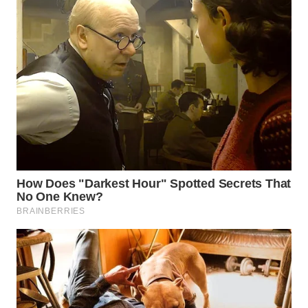
WN
MALUKU
WN
MALUT
WN
DAIRI
WN
DANAU
TOBA
WN
NIAS
WN
LANGKAT