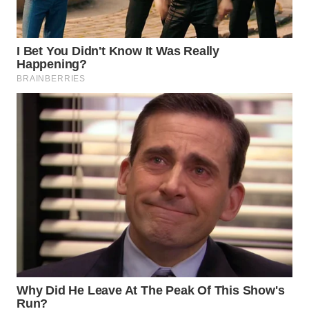
TAPANULI
TENGAH
WN DELI
SERDANG
WN
TEBING
TINGGI
WN
PAKPAK
WN
KARAWANG
WN
BEKASI