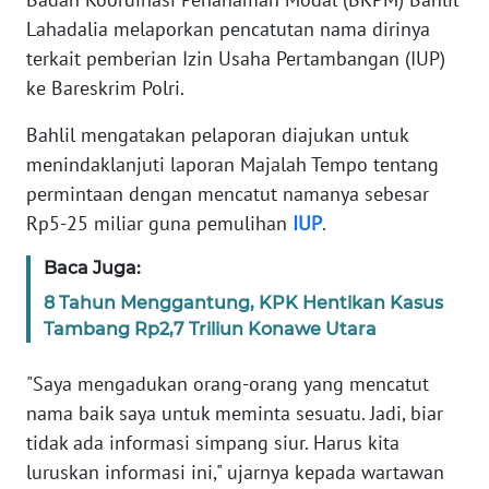
Informasi
Lahadalia melaporkan pencatutan nama dirinya
INDEKS
terkait pemberian Izin Usaha Pertambangan (IUP)
BERITA
ke Bareskrim Polri.
Bahlil mengatakan pelaporan diajukan untuk
KONTAK
KAMI
menindaklanjuti laporan Majalah Tempo tentang
permintaan dengan mencatut namanya sebesar
INFO
Rp5-25 miliar guna pemulihan
IUP
.
IKLAN
Baca Juga:
TENTANG
8 Tahun Menggantung, KPK Hentikan Kasus
KAMI
Tambang Rp2,7 Triliun Konawe Utara
PEDOMAN
"Saya mengadukan orang-orang yang mencatut
MEDIA
nama baik saya untuk meminta sesuatu. Jadi, biar
SIBER
tidak ada informasi simpang siur. Harus kita
luruskan informasi ini," ujarnya kepada wartawan
REDAKSI