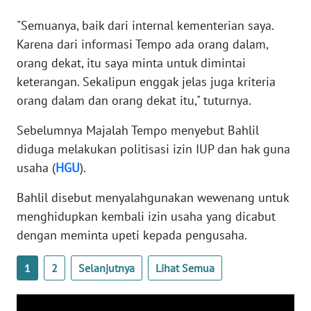
WN
"Semuanya, baik dari internal kementerian saya.
BANTEN
Karena dari informasi Tempo ada orang dalam,
orang dekat, itu saya minta untuk dimintai
WN
NTT
keterangan. Sekalipun enggak jelas juga kriteria
orang dalam dan orang dekat itu," tuturnya.
WN
KEPRI
Sebelumnya Majalah Tempo menyebut Bahlil
diduga melakukan politisasi izin IUP dan hak guna
WN
usaha (
HGU
).
PAPUA
Bahlil disebut menyalahgunakan wewenang untuk
menghidupkan kembali izin usaha yang dicabut
WN
PAPUA
dengan meminta upeti kepada pengusaha.
BARAT
1
2
Selanjutnya
Lihat Semua
WN
RIAU