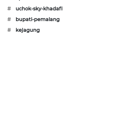
SIBARAGAS
#
uchok-sky-khadafi
NEWS
#
bupati-pemalang
#
kejagung
METRO
SIANTAR
NEWS
METRO
MEDAN
NEWS
METRO
JAKARTA
NEWS
KRT
NEWS