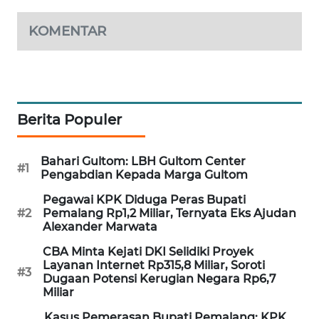
MAWAKA
KOMENTAR
ID
MARTABAT
NET
Berita Populer
PLN
WATCH
Bahari Gultom: LBH Gultom Center
#1
Pengabdian Kepada Marga Gultom
MKLI
Pegawai KPK Diduga Peras Bupati
#2
Pemalang Rp1,2 Miliar, Ternyata Eks Ajudan
LPKKI
Alexander Marwata
CBA Minta Kejati DKI Selidiki Proyek
LKKI
Layanan Internet Rp315,8 Miliar, Soroti
#3
Dugaan Potensi Kerugian Negara Rp6,7
Miliar
KOPEKLIN
Kasus Pemerasan Bupati Pemalang: KPK