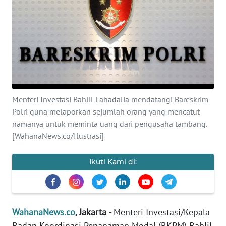
SAINS-TEKNO
KESEHATAN
INTERNASIONAL
SERBA-SERBI
Menteri Investasi Bahlil Lahadalia mendatangi Bareskrim
Polri guna melaporkan sejumlah orang yang mencatut
PENDIDIKAN
namanya untuk meminta uang dari pengusaha tambang.
[WahanaNews.co/Ilustrasi]
OLAHRAGA
Ikuti Kami di:
OPINI
EDITORIAL
WahanaNews.co
, Jakarta -
Menteri Investasi/Kepala
Badan Koordinasi Penanaman Modal (BKPM) Bahlil