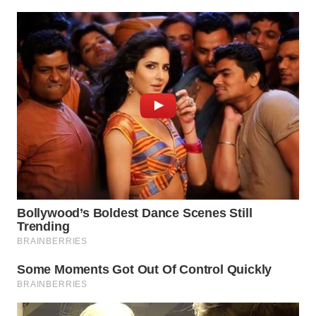
WN
KALTARA
WN
KALSEL
WN
KALTIM
WN
SULSEL
WN
GORONTALO
WN
SULUT