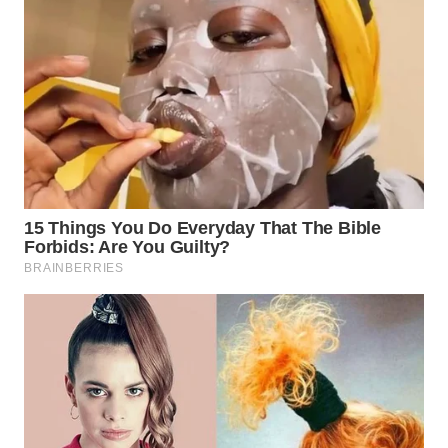
WN
SUMEDANG
WN
CIANJUR
WN
KEPULAUAN
SERIBU
WN
TANGERANG
WN
BINJAI
WN
CIREBON