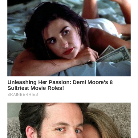
WN
NATUNA
WN
BINTAN
WN
MANDALIKA
WN
LIKUPANG
WN
LABUANBAJO
WN
BORNEO