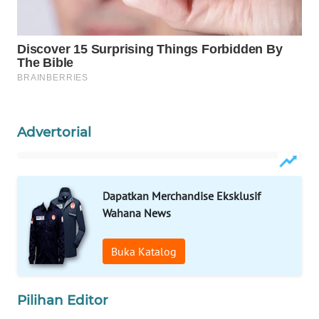
WAHANA
LISTRIK
WAHANA
TRAVEL
WAHANA
Advertorial
TV
WAHANANEWS
ID
Dapatkan Merchandise Eksklusif
Wahana News
WAHANANEWS
CO ID
Buka Katalog
WAHANANEWS
Pilihan Editor
NET