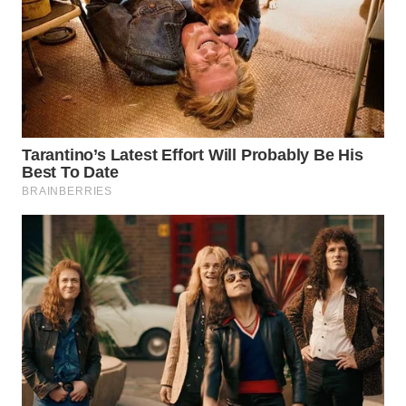
WN
TAPANULI
SELATAN
WN
TANJUNG
LESUNG
WN
KARO
WN
SIMALUNGUN
WN
LABUHANBATU
WN