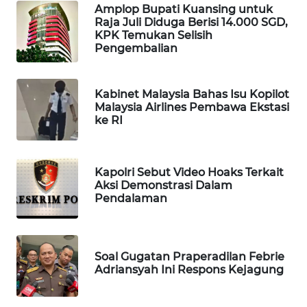
Amplop Bupati Kuansing untuk
WAHANA
Raja Juli Diduga Berisi 14.000 SGD,
SPORT
KPK Temukan Selisih
Pengembalian
WAHANA
UMKM
Kabinet Malaysia Bahas Isu Kopilot
Malaysia Airlines Pembawa Ekstasi
WAHANA
ke RI
SELEB
WAHANA
Kapolri Sebut Video Hoaks Terkait
PERSONA
Aksi Demonstrasi Dalam
Pendalaman
WAHANA
OTOMOTIF
Soal Gugatan Praperadilan Febrie
Adriansyah Ini Respons Kejagung
WAHANA
HEALTH