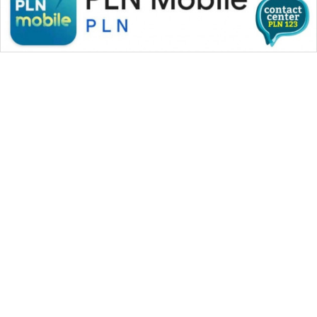
WAHANA MEDIA GROUP
|
|
|
WAHANA NEWS co
WAHANA TANI
WAHANA ADVOKAT
|
|
WAHANA INFRASTRUKTUR
WAHANA KONSUMEN
|
|
|
WAHANA LISTRIK
WAHANA TRAVEL
WAHANA TV
|
|
|
WAHANANEWS id
WAHANANEWS CO ID
WAHANANEWS NET
|
|
|
WAHANA SPORT ID
Wahana UMKM
Wahana Seleb