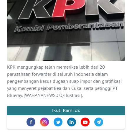
SAINS-TEKNO
KESEHATAN
INTERNASIONAL
SERBA-SERBI
KPK mengungkap telah memeriksa lebih dari 20
PENDIDIKAN
perusahaan forwarder di seluruh Indonesia dalam
pengembangan kasus dugaan suap impor dan gratifikasi
OLAHRAGA
yang menyeret pejabat Bea dan Cukai serta petinggi PT
Blueray. [WAHANANEWS.CO/Ilustrasi].
OPINI
Ikuti Kami di:
EDITORIAL