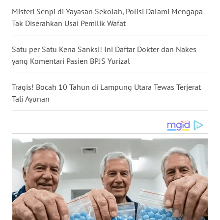
WN
Misteri Senpi di Yayasan Sekolah, Polisi Dalami Mengapa
KALTARA
Tak Diserahkan Usai Pemilik Wafat
WN
Satu per Satu Kena Sanksi! Ini Daftar Dokter dan Nakes
KALSEL
yang Komentari Pasien BPJS Yurizal
WN
Tragis! Bocah 10 Tahun di Lampung Utara Tewas Terjerat
KALTIM
Tali Ayunan
WN
SULSEL
WN
GORONTALO
WN
SULUT