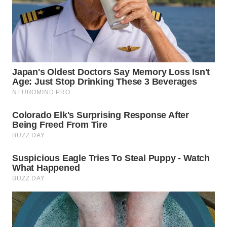
WN
SUMEDANG
WN
CIANJUR
WN
KEPULAUAN
SERIBU
WN
TANGERANG
WN
BINJAI
WN
CIREBON