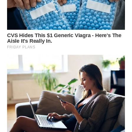
WN
MALUKU
WN
MALUT
WN
DAIRI
WN
DANAU
TOBA
WN
NIAS
WN
LANGKAT