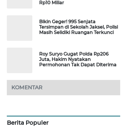
Rp10 Miliar
WAHANA
DESA
WISATA
Bikin Geger! 995 Senjata
Tersimpan di Sekolah Jaksel, Polisi
Masih Selidiki Ruangan Terkunci
LAPAK
WAHANA
Wahana
Roy Suryo Gugat Polda Rp206
Network
Juta, Hakim Nyatakan
Permohonan Tak Dapat Diterima
KONSUMEN
LISTRIK
KOMENTAR
MASYARAKAT
KELISTRIKAN
WALINKI
ID
Berita Populer