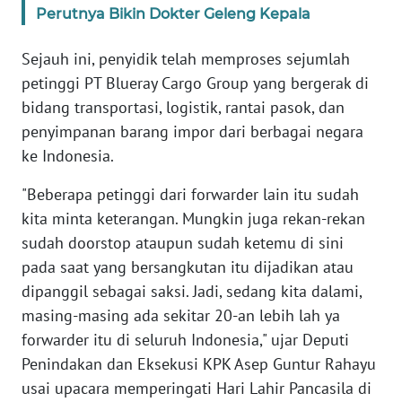
Perutnya Bikin Dokter Geleng Kepala
KARIR
Sejauh ini, penyidik telah memproses sejumlah
petinggi PT Blueray Cargo Group yang bergerak di
DISCLAIMER
bidang transportasi, logistik, rantai pasok, dan
penyimpanan barang impor dari berbagai negara
Wahana
News
ke Indonesia.
Regional
"Beberapa petinggi dari forwarder lain itu sudah
kita minta keterangan. Mungkin juga rekan-rekan
WN
SUMUT
sudah doorstop ataupun sudah ketemu di sini
pada saat yang bersangkutan itu dijadikan atau
WN
dipanggil sebagai saksi. Jadi, sedang kita dalami,
JAKARTA
masing-masing ada sekitar 20-an lebih lah ya
forwarder itu di seluruh Indonesia," ujar Deputi
WN
Penindakan dan Eksekusi KPK Asep Guntur Rahayu
JABAR
usai upacara memperingati Hari Lahir Pancasila di