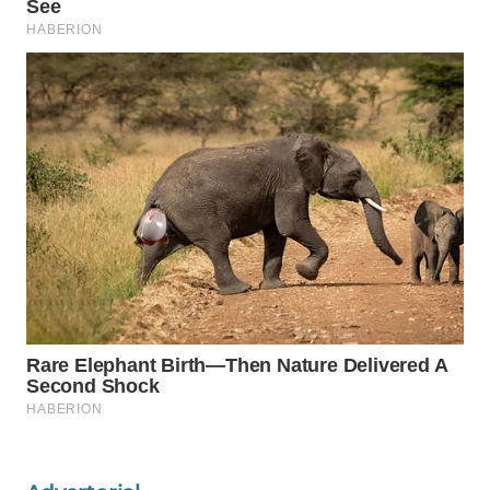
Wahana
Media
Group
WAHANA
NEWS
WAHANA
TANI
WAHANA
ADVOKAT
WAHANA
INFRASTRUKTUR
WAHANA
KONSUMEN