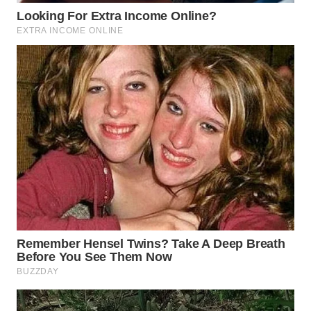
WN
TAPANULI
SELATAN
WN
TANJUNG
LESUNG
WN
KARO
WN
SIMALUNGUN
WN
LABUHANBATU
WN