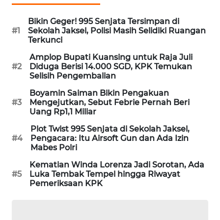
MAWAKA
Bikin Geger! 995 Senjata Tersimpan di
ID
#1
Sekolah Jaksel, Polisi Masih Selidiki Ruangan
Terkunci
MARTABAT
Amplop Bupati Kuansing untuk Raja Juli
NET
#2
Diduga Berisi 14.000 SGD, KPK Temukan
Selisih Pengembalian
PLN
Boyamin Saiman Bikin Pengakuan
WATCH
#3
Mengejutkan, Sebut Febrie Pernah Beri
Uang Rp1,1 Miliar
MKLI
Plot Twist 995 Senjata di Sekolah Jaksel,
#4
Pengacara: Itu Airsoft Gun dan Ada Izin
Mabes Polri
LPKKI
Kematian Winda Lorenza Jadi Sorotan, Ada
#5
Luka Tembak Tempel hingga Riwayat
LKKI
Pemeriksaan KPK
KOPEKLIN