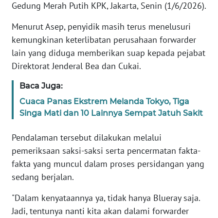
Gedung Merah Putih KPK, Jakarta, Senin (1/6/2026).
WN
BANTEN
Menurut Asep, penyidik masih terus menelusuri
kemungkinan keterlibatan perusahaan forwarder
WN
lain yang diduga memberikan suap kepada pejabat
NTT
Direktorat Jenderal Bea dan Cukai.
WN
Baca Juga:
KEPRI
Cuaca Panas Ekstrem Melanda Tokyo, Tiga
Singa Mati dan 10 Lainnya Sempat Jatuh Sakit
WN
PAPUA
Pendalaman tersebut dilakukan melalui
pemeriksaan saksi-saksi serta pencermatan fakta-
WN
PAPUA
fakta yang muncul dalam proses persidangan yang
BARAT
sedang berjalan.
"Dalam kenyataannya ya, tidak hanya Blueray saja.
WN
RIAU
Jadi, tentunya nanti kita akan dalami forwarder