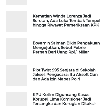
WAHANA
SPORT
Kematian Winda Lorenza Jadi
Sorotan, Ada Luka Tembak Tempel
WAHANA
hingga Riwayat Pemeriksaan KPK
UMKM
WAHANA
Boyamin Saiman Bikin Pengakuan
SELEB
Mengejutkan, Sebut Febrie
Pernah Beri Uang Rp1,1 Miliar
WAHANA
PERSONA
Plot Twist 995 Senjata di Sekolah
Jaksel, Pengacara: Itu Airsoft Gun
WAHANA
dan Ada Izin Mabes Polri
OTOMOTIF
WAHANA
KPU Kotim Diguncang Kasus
HEALTH
Korupsi, Lima Komisioner Jadi
Tersangka dan Kerugian Ditaksir