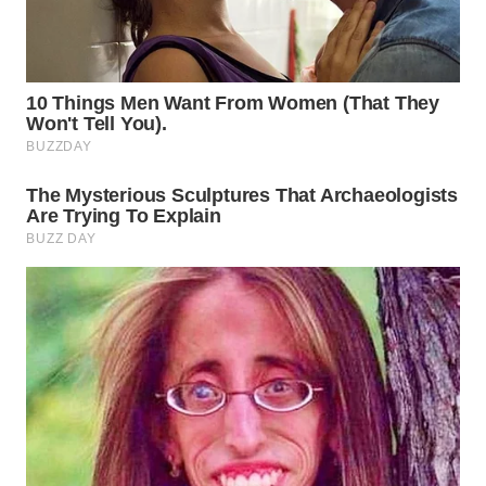
WN
PRIANGAN
TIMUR
WN
SEMARANG
WN
SOLO
WN
BOROBUDUR
WN
MADURA
WN
SURABAYA