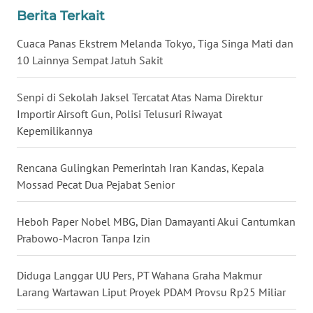
Berita Terkait
WN
NUSANTARA
Cuaca Panas Ekstrem Melanda Tokyo, Tiga Singa Mati dan
10 Lainnya Sempat Jatuh Sakit
WN
JOGJA
Senpi di Sekolah Jaksel Tercatat Atas Nama Direktur
Importir Airsoft Gun, Polisi Telusuri Riwayat
WN
Kepemilikannya
JATIM
Rencana Gulingkan Pemerintah Iran Kandas, Kepala
WN
Mossad Pecat Dua Pejabat Senior
BALI
Heboh Paper Nobel MBG, Dian Damayanti Akui Cantumkan
WN
Prabowo-Macron Tanpa Izin
KALBAR
Diduga Langgar UU Pers, PT Wahana Graha Makmur
WN
KALTENG
Larang Wartawan Liput Proyek PDAM Provsu Rp25 Miliar