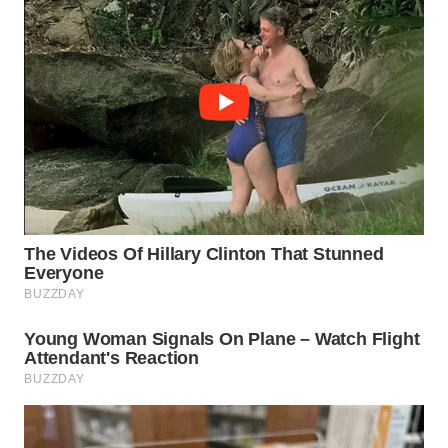
TAPANULI
TENGAH
WN DELI
SERDANG
WN
TEBING
TINGGI
WN
PAKPAK
WN
KARAWANG
WN
BEKASI