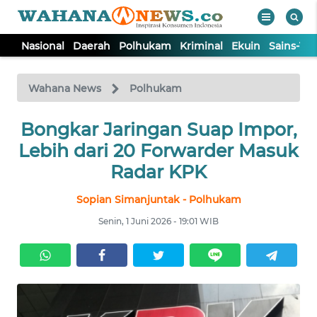
Nasional
Daerah
Polhukam
Kriminal
Ekuin
Sains-Te
WAHANA
Tutup
TV
Wahana News
Polhukam
NASIONAL
Bongkar Jaringan Suap Impor,
Lebih dari 20 Forwarder Masuk
DAERAH
Radar KPK
Sopian Simanjuntak - Polhukam
POLHUKAM
Senin, 1 Juni 2026 - 19:01 WIB
KRIMINAL
EKUIN