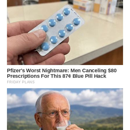
WN
BOGOR
WN
DEPOK
WN
TAPANULI
UTARA
WN
SAMOSIR
WN
PADANG
LAWAS