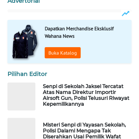
Advertorial
WAHANA
LISTRIK
Dapatkan Merchandise Eksklusif
WAHANA
Wahana News
TRAVEL
Buka Katalog
WAHANA
TV
Pilihan Editor
WAHANANEWS
ID
Senpi di Sekolah Jaksel Tercatat
Atas Nama Direktur Importir
Airsoft Gun, Polisi Telusuri Riwayat
WAHANANEWS
Kepemilikannya
CO ID
WAHANANEWS
Misteri Senpi di Yayasan Sekolah,
NET
Polisi Dalami Mengapa Tak
Diserahkan Usai Pemilik Wafat