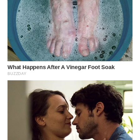
WN
INDRAMAYU
WN
KUNINGAN
WN
MAJALENGKA
WN
SUBANG
WN
SUKABUMI
WN
PURWAKARTA