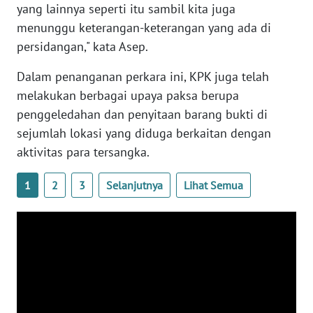
yang lainnya seperti itu sambil kita juga
WN
menunggu keterangan-keterangan yang ada di
SERAMBI
persidangan," kata Asep.
Dalam penanganan perkara ini, KPK juga telah
WN
JAMBI
melakukan berbagai upaya paksa berupa
penggeledahan dan penyitaan barang bukti di
WN
sejumlah lokasi yang diduga berkaitan dengan
SULTRA
aktivitas para tersangka.
WN
1
2
3
Selanjutnya
Lihat Semua
NTB
WN
SULTENG
WN
SULBAR