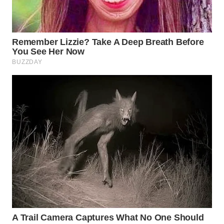
WN
NATUNA
WN
BINTAN
WN
MANDALIKA
WN
LIKUPANG
WN
LABUANBAJO
WN
BORNEO