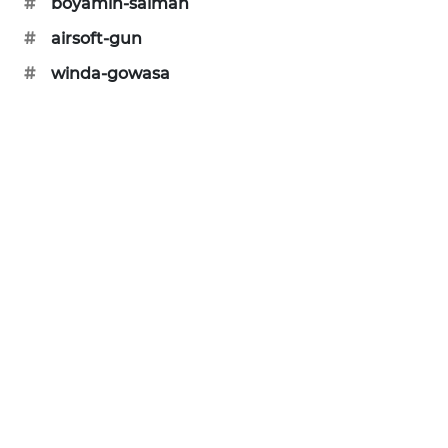
#
boyamin-saiman
SIBARAGAS
#
airsoft-gun
NEWS
#
winda-gowasa
METRO
SIANTAR
NEWS
METRO
MEDAN
NEWS
METRO
JAKARTA
NEWS
KRT
NEWS