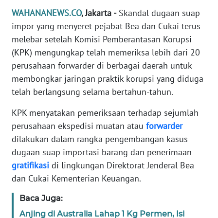
Informasi
WAHANANEWS.CO
, Jakarta -
Skandal dugaan suap
impor yang menyeret pejabat Bea dan Cukai terus
INDEKS
BERITA
melebar setelah Komisi Pemberantasan Korupsi
(KPK) mengungkap telah memeriksa lebih dari 20
KONTAK
perusahaan forwarder di berbagai daerah untuk
KAMI
membongkar jaringan praktik korupsi yang diduga
telah berlangsung selama bertahun-tahun.
INFO
IKLAN
KPK menyatakan pemeriksaan terhadap sejumlah
perusahaan ekspedisi muatan atau
forwarder
TENTANG
dilakukan dalam rangka pengembangan kasus
KAMI
dugaan suap importasi barang dan penerimaan
gratifikasi
di lingkungan Direktorat Jenderal Bea
PEDOMAN
dan Cukai Kementerian Keuangan.
MEDIA
SIBER
Baca Juga:
Anjing di Australia Lahap 1 Kg Permen, Isi
REDAKSI