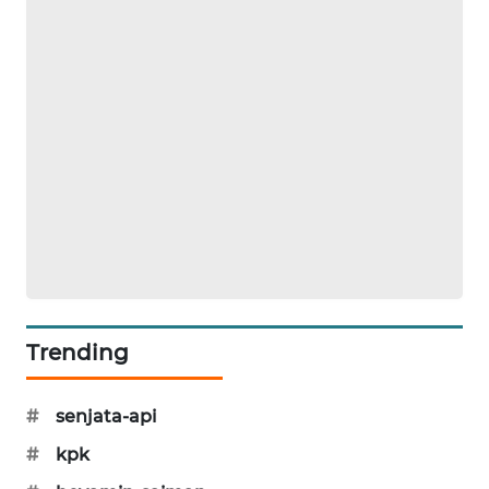
PORTAL
KONSUMEN
FORWAMKI
ALPERKLINAS
FORJASIDA
TAMBANG
NEWS
Trending
SITUNGIR
NEWS
#
senjata-api
SIDIKALANG
#
kpk
NEWS