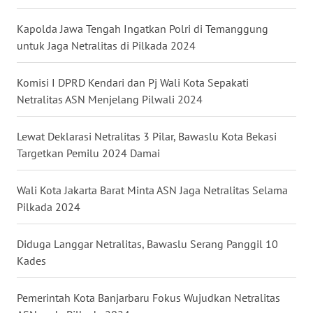
WN
Kapolda Jawa Tengah Ingatkan Polri di Temanggung
NUSANTARA
untuk Jaga Netralitas di Pilkada 2024
WN
Komisi I DPRD Kendari dan Pj Wali Kota Sepakati
JOGJA
Netralitas ASN Menjelang Pilwali 2024
WN
Lewat Deklarasi Netralitas 3 Pilar, Bawaslu Kota Bekasi
JATIM
Targetkan Pemilu 2024 Damai
WN
BALI
Wali Kota Jakarta Barat Minta ASN Jaga Netralitas Selama
Pilkada 2024
WN
KALBAR
Diduga Langgar Netralitas, Bawaslu Serang Panggil 10
Kades
WN
KALTENG
Pemerintah Kota Banjarbaru Fokus Wujudkan Netralitas