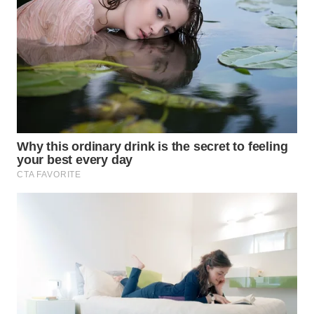
WN
SUMEDANG
WN
CIANJUR
WN
KEPULAUAN
SERIBU
WN
TANGERANG
WN
BINJAI
WN
CIREBON