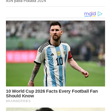
ASN pada Pilkada 2024
WN
KALTARA
WN
KALSEL
WN
KALTIM
WN
SULSEL
WN
GORONTALO
WN
SULUT