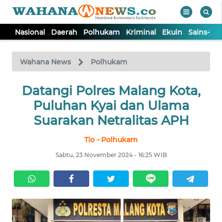
Nasional
Daerah
Polhukam
Kriminal
Ekuin
Sains-Te
WAHANA
Tutup
TV
Wahana News
Polhukam
NASIONAL
Datangi Polres Malang Kota,
Puluhan Kyai dan Ulama
DAERAH
Suarakan Netralitas APH
Tio - Polhukam
POLHUKAM
Sabtu, 23 November 2024 - 16:25 WIB
KRIMINAL
EKUIN