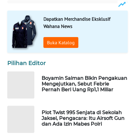
WAHANA
DESA
Dapatkan Merchandise Eksklusif
WISATA
Wahana News
LAPAK
WAHANA
Buka Katalog
Wahana
Network
Pilihan Editor
Boyamin Saiman Bikin Pengakuan
KONSUMEN
Mengejutkan, Sebut Febrie
LISTRIK
Pernah Beri Uang Rp1,1 Miliar
MASYARAKAT
KELISTRIKAN
Plot Twist 995 Senjata di Sekolah
Jaksel, Pengacara: Itu Airsoft Gun
WALINKI
dan Ada Izin Mabes Polri
ID