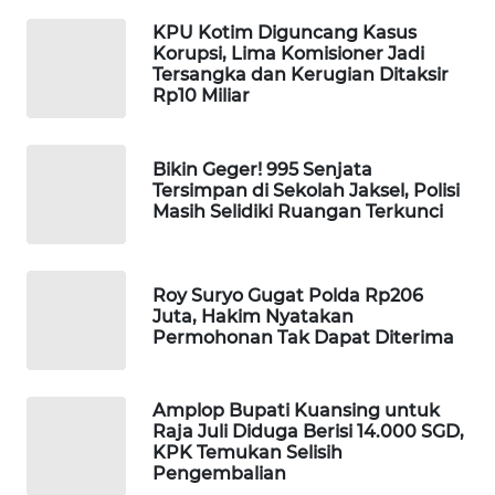
KPU Kotim Diguncang Kasus
MAWAKA
Korupsi, Lima Komisioner Jadi
ID
Tersangka dan Kerugian Ditaksir
Rp10 Miliar
MARTABAT
NET
Bikin Geger! 995 Senjata
Tersimpan di Sekolah Jaksel, Polisi
PLN
Masih Selidiki Ruangan Terkunci
WATCH
MKLI
Roy Suryo Gugat Polda Rp206
Juta, Hakim Nyatakan
Permohonan Tak Dapat Diterima
LPKKI
LKKI
Amplop Bupati Kuansing untuk
Raja Juli Diduga Berisi 14.000 SGD,
KPK Temukan Selisih
KOPEKLIN
Pengembalian