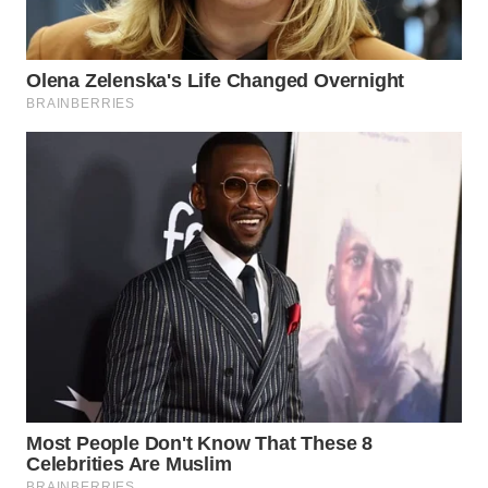
TAPANULI
TENGAH
WN DELI
SERDANG
WN
TEBING
TINGGI
WN
PAKPAK
WN
KARAWANG
WN
BEKASI