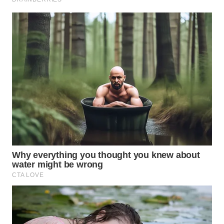
WN
BOGOR
WN
DEPOK
WN
TAPANULI
UTARA
WN
SAMOSIR
WN
PADANG
LAWAS