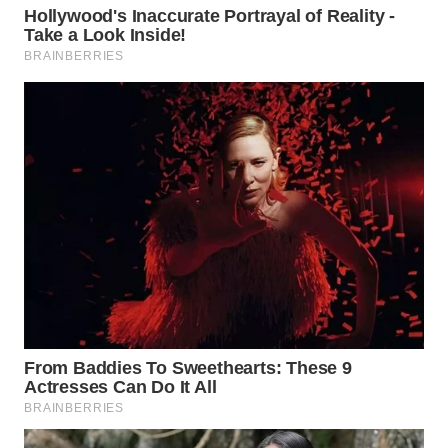
WN
PRIANGAN
TIMUR
WN
SEMARANG
WN
SOLO
WN
BOROBUDUR
WN
MADURA
WN
SURABAYA