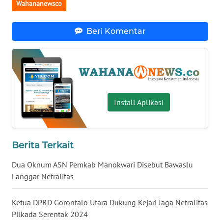
Wahananewsco
WN
BABEL
Beri Komentar
WN
SUMBAR
WN
SUMSEL
Install Aplikasi
WN
BENGKULU
Berita Terkait
WN
Dua Oknum ASN Pemkab Manokwari Disebut Bawaslu
LAMPUNG
Langgar Netralitas
WN
Ketua DPRD Gorontalo Utara Dukung Kejari Jaga Netralitas
JATENG
Pilkada Serentak 2024