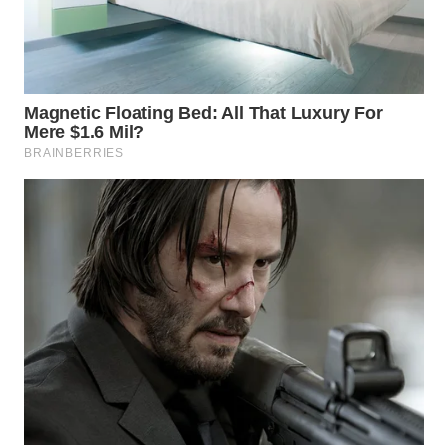
WN
INDRAMAYU
WN
KUNINGAN
WN
MAJALENGKA
WN
SUBANG
WN
SUKABUMI
WN
PURWAKARTA