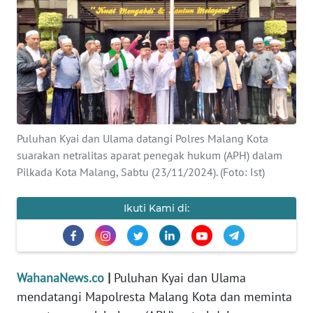
SAINS-TEKNO
KESEHATAN
INTERNASIONAL
SERBA-SERBI
Puluhan Kyai dan Ulama datangi Polres Malang Kota
suarakan netralitas aparat penegak hukum (APH) dalam
PENDIDIKAN
Pilkada Kota Malang, Sabtu (23/11/2024). (Foto: Ist)
OLAHRAGA
Ikuti Kami di:
OPINI
WahanaNews.co
|
Puluhan Kyai dan Ulama
EDITORIAL
mendatangi Mapolresta Malang Kota dan meminta