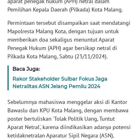
aparat penegak hukum (APH) netral dalam
Informasi
Pemilihan Kepala Daerah (Pilkada) Kota Malang.
INDEKS
Permintaan tersebut disampaikan saat mendatangi
BERITA
Mapolresta Malang Kota, dengan tujuan untuk
memberikan doa sekaligus menuntut Aparat
KONTAK
KAMI
Penegak Hukum (APH) agar bersikap netral di
Pilkada Kota Malang, Sabtu (23/11/2024).
INFO
IKLAN
Baca Juga:
Rakor Stakeholder Sulbar Fokus Jaga
TENTANG
Netralitas ASN Jelang Pemilu 2024
KAMI
Sebelumnya mahasiswa menggelar aksi di Kantor
PEDOMAN
Bawaslu dan KPU Kota Malang, dengan membawa
MEDIA
poster bertuliskan 'Tolak Politik Uang, Tuntut
SIBER
Aparat Netral', karena diindikasikan adanya potensi
ketidaknetralan Aparatur Sipil Negara (ASN),
REDAKSI