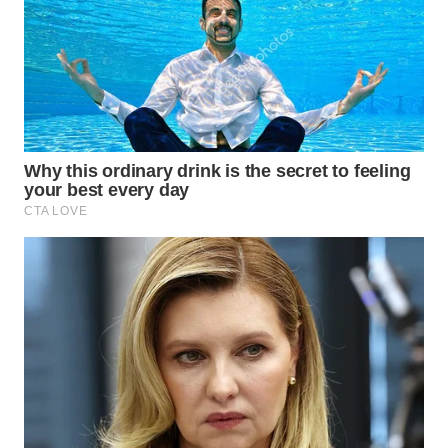
WN
TAPANULI
SELATAN
WN
TANJUNG
LESUNG
WN
KARO
WN
SIMALUNGUN
WN
LABUHANBATU
WN