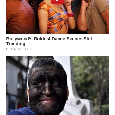
Wahana
Media
Group
WAHANA
NEWS
WAHANA
TANI
WAHANA
ADVOKAT
WAHANA
INFRASTRUKTUR
WAHANA
KONSUMEN