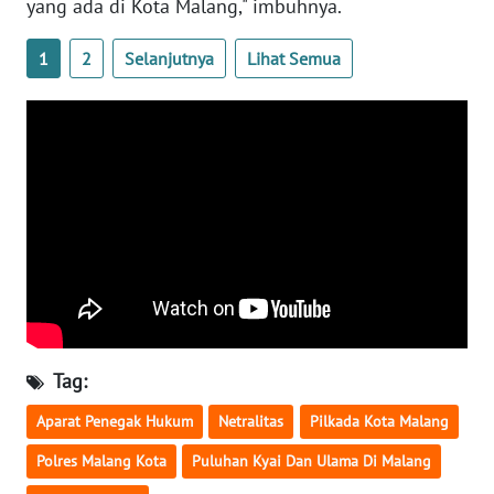
yang ada di Kota Malang," imbuhnya.
WN
1
2
Selanjutnya
Lihat Semua
SERAMBI
WN
JAMBI
WN
SULTRA
WN
NTB
WN
Tag:
SULTENG
Aparat Penegak Hukum
Netralitas
Pilkada Kota Malang
WN
Polres Malang Kota
Puluhan Kyai Dan Ulama Di Malang
SULBAR