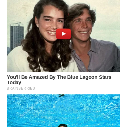
WN
MALUKU
WN
MALUT
WN
DAIRI
WN
DANAU
TOBA
WN
NIAS
WN
LANGKAT