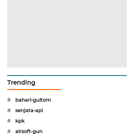
KARING
NEWS
JURNAL
MARITIM
HUMBANG
NEWS
GARONGGANG
NEWS
Trending
FISUELRI
ID
#
bahari-gultom
#
senjata-api
ENERGI
NEWS
#
kpk
#
airsoft-gun