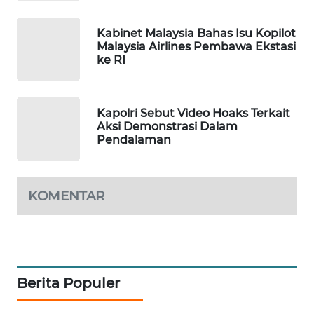
PORTAL
KONSUMEN
Kabinet Malaysia Bahas Isu Kopilot
Malaysia Airlines Pembawa Ekstasi
ke RI
FORWAMKI
ALPERKLINAS
Kapolri Sebut Video Hoaks Terkait
Aksi Demonstrasi Dalam
Pendalaman
FORJASIDA
TAMBANG
NEWS
KOMENTAR
SITUNGIR
NEWS
SIDIKALANG
Berita Populer
NEWS