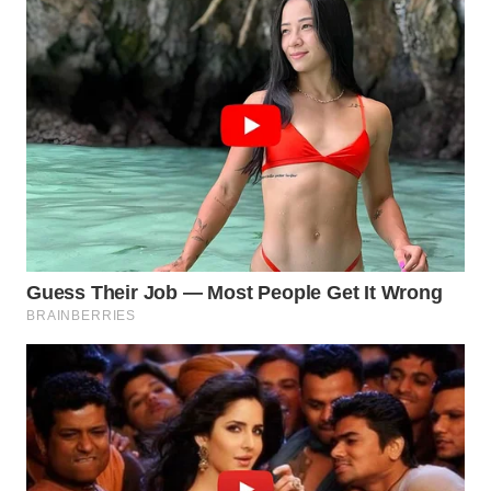
WN
NATUNA
WN
BINTAN
WN
MANDALIKA
WN
LIKUPANG
WN
LABUANBAJO
WN
BORNEO