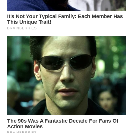
WAHANA
LISTRIK
WAHANA
TRAVEL
WAHANA
TV
WAHANANEWS
ID
WAHANANEWS
CO ID
WAHANANEWS
NET