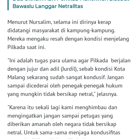
WN
Bawaslu Langgar Netralitas
BANTEN
Menurut Nursalim, selama ini dirinya kerap
WN
didatangi masyarakat di kampung-kampung.
NTT
Mereka mengaku resah dengan kondisi menjelang
Pilkada saat ini.
WN
KEPRI
"Ini adalah tugas para ulama agar Pilkada berjalan
dengan jujur dan adil (Jurdil), sebab kondisi Kota
WN
Malang sekarang sudah sangat kondusif. Jangan
PAPUA
sampai dicederai oleh penegak-penegak hukum
yang mungkin tidak bersikap netral," jelasnya.
WN
PAPUA
"Karena itu sekali lagi kami menghimbau dan
BARAT
mengingatkan jangan sampai petugas yang
diberikan amanah oleh negara tidak bersikap
WN
netral. Untuk sama-sama menjaga kondusifitas
RIAU