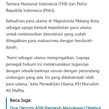
Tentara Nasional Indonesia (TNI) dan Polisi
Republik Indonesia (Polri).
KARIR
Kehadiran para ulama di Mapolresta Malang Kota
DISCLAIMER
sebagai upaya bentuk kepedulian para ulama
untuk melestarikan demokrasi yang sudah
Wahana
ditegakkan para mahasiswa dengan berdarah-
News
Regional
darah.
"Kami sebagai ulama mengingatkan. Supaya
WN
penegak hukum ini melaksanakan tugasnya
SUMUT
dengan sebaik-baiknya sesuai dengan perundang-
undangan yang ada. Ini yang dikehendaki oleh
WN
JAKARTA
para ulama," kata Perwakilan Ulama, KH Nursalim
Ali Mafha.
WN
JABAR
Baca Juga:
Dua Oknum ASN Pemkab Manokwari Disebut