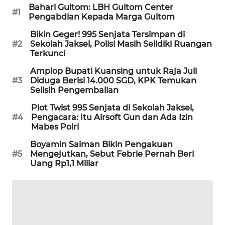
Bahari Gultom: LBH Gultom Center
#1
SIBARAGAS
Pengabdian Kepada Marga Gultom
NEWS
Bikin Geger! 995 Senjata Tersimpan di
#2
Sekolah Jaksel, Polisi Masih Selidiki Ruangan
METRO
Terkunci
SIANTAR
Amplop Bupati Kuansing untuk Raja Juli
NEWS
#3
Diduga Berisi 14.000 SGD, KPK Temukan
Selisih Pengembalian
METRO
Plot Twist 995 Senjata di Sekolah Jaksel,
MEDAN
#4
Pengacara: Itu Airsoft Gun dan Ada Izin
NEWS
Mabes Polri
Boyamin Saiman Bikin Pengakuan
METRO
#5
Mengejutkan, Sebut Febrie Pernah Beri
JAKARTA
Uang Rp1,1 Miliar
NEWS
KRT
NEWS