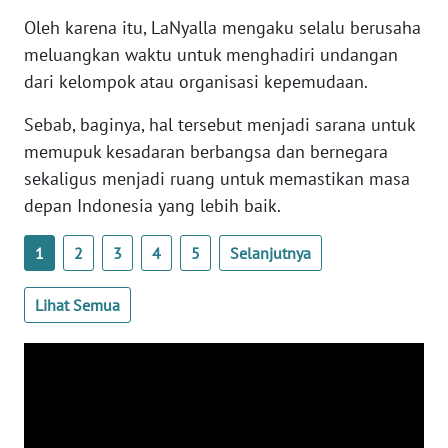
WN
Oleh karena itu, LaNyalla mengaku selalu berusaha
BANTEN
meluangkan waktu untuk menghadiri undangan
dari kelompok atau organisasi kepemudaan.
WN
NTT
Sebab, baginya, hal tersebut menjadi sarana untuk
memupuk kesadaran berbangsa dan bernegara
WN
sekaligus menjadi ruang untuk memastikan masa
KEPRI
depan Indonesia yang lebih baik.
WN
1
2
3
4
5
Selanjutnya
PAPUA
Lihat Semua
WN
PAPUA
BARAT
WN
RIAU