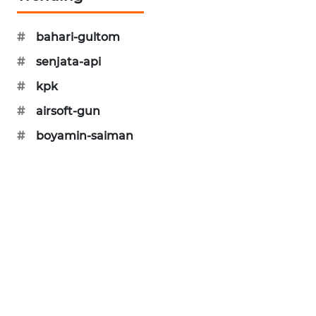
SIBARAGAS
NEWS
#
bahari-gultom
#
senjata-api
METRO
SIANTAR
#
kpk
NEWS
#
airsoft-gun
#
boyamin-saiman
METRO
MEDAN
NEWS
METRO
JAKARTA
NEWS
KRT
NEWS