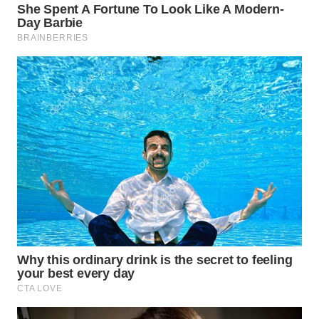
WN
SUMEDANG
WN
CIANJUR
WN
KEPULAUAN
SERIBU
WN
TANGERANG
WN
BINJAI
WN
CIREBON