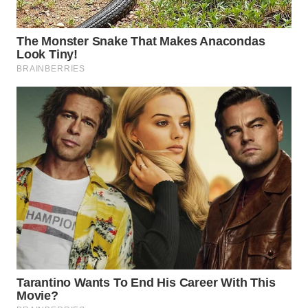
Wahana
Media
Group
WAHANA
NEWS
WAHANA
TANI
WAHANA
ADVOKAT
WAHANA
INFRASTRUKTUR
WAHANA
KONSUMEN