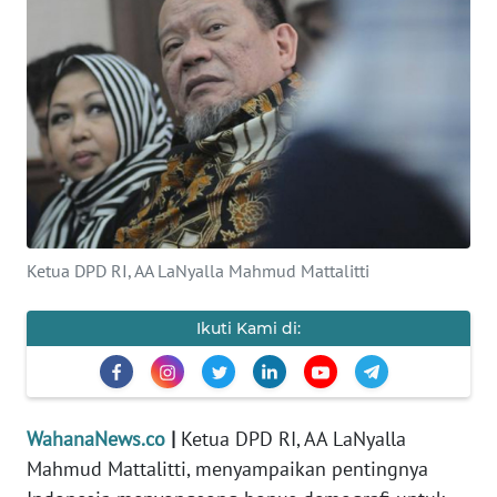
SAINS-TEKNO
KESEHATAN
INTERNASIONAL
SERBA-SERBI
PENDIDIKAN
Ketua DPD RI, AA LaNyalla Mahmud Mattalitti
OLAHRAGA
Ikuti Kami di:
OPINI
WahanaNews.co
|
Ketua DPD RI, AA LaNyalla
EDITORIAL
Mahmud Mattalitti, menyampaikan pentingnya