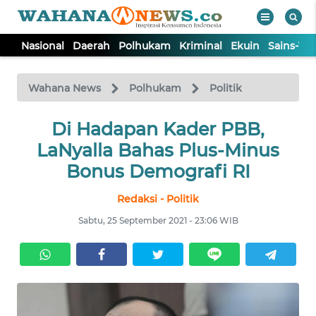
Nasional
Daerah
Polhukam
Kriminal
Ekuin
Sains-Te
WAHANA
Tutup
TV
Wahana News
Polhukam
Politik
NASIONAL
Di Hadapan Kader PBB,
LaNyalla Bahas Plus-Minus
DAERAH
Bonus Demografi RI
Redaksi - Politik
POLHUKAM
Sabtu, 25 September 2021 - 23:06 WIB
KRIMINAL
EKUIN