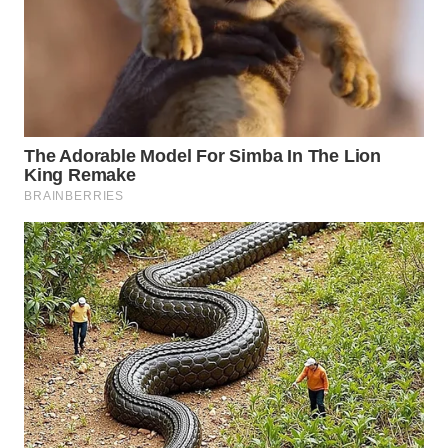
WN
NATUNA
WN
BINTAN
WN
MANDALIKA
WN
LIKUPANG
WN
LABUANBAJO
WN
BORNEO