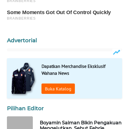
WAHANA
LISTRIK
WAHANA
TRAVEL
Advertorial
WAHANA
TV
Dapatkan Merchandise Eksklusif
WAHANANEWS
Wahana News
ID
Buka Katalog
WAHANANEWS
CO ID
Pilihan Editor
WAHANANEWS
NET
Boyamin Saiman Bikin Pengakuan
Mengejutkan, Sebut Febrie