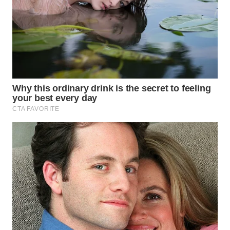
WN
KALTARA
WN
KALSEL
WN
KALTIM
WN
SULSEL
WN
GORONTALO
WN
SULUT