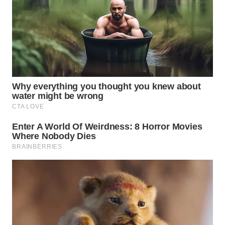
WN
PRIANGAN
TIMUR
WN
SEMARANG
WN
SOLO
WN
BOROBUDUR
WN
MADURA
WN
SURABAYA