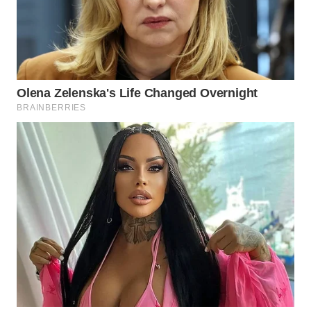
WN
BOGOR
WN
DEPOK
WN
TAPANULI
UTARA
WN
SAMOSIR
WN
PADANG
LAWAS