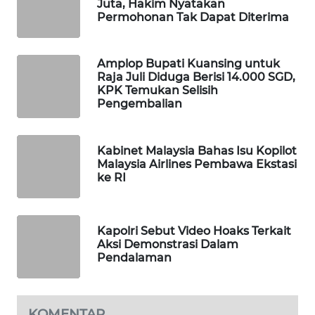
Juta, Hakim Nyatakan
WAHANA
Permohonan Tak Dapat Diterima
DESA
WISATA
Amplop Bupati Kuansing untuk
Raja Juli Diduga Berisi 14.000 SGD,
LAPAK
KPK Temukan Selisih
WAHANA
Pengembalian
Wahana
Network
Kabinet Malaysia Bahas Isu Kopilot
Malaysia Airlines Pembawa Ekstasi
ke RI
KONSUMEN
LISTRIK
Kapolri Sebut Video Hoaks Terkait
MASYARAKAT
Aksi Demonstrasi Dalam
KELISTRIKAN
Pendalaman
WALINKI
ID
KOMENTAR