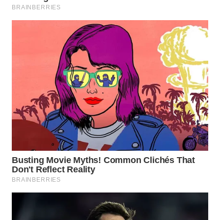
WN
TAPANULI
SELATAN
WN
TANJUNG
LESUNG
WN
KARO
WN
SIMALUNGUN
WN
LABUHANBATU
WN