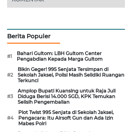
MAWAKA
ID
MARTABAT
Berita Populer
NET
Bahari Gultom: LBH Gultom Center
PLN
#1
Pengabdian Kepada Marga Gultom
WATCH
Bikin Geger! 995 Senjata Tersimpan di
#2
Sekolah Jaksel, Polisi Masih Selidiki Ruangan
MKLI
Terkunci
Amplop Bupati Kuansing untuk Raja Juli
LPKKI
#3
Diduga Berisi 14.000 SGD, KPK Temukan
Selisih Pengembalian
LKKI
Plot Twist 995 Senjata di Sekolah Jaksel,
#4
Pengacara: Itu Airsoft Gun dan Ada Izin
KOPEKLIN
Mabes Polri