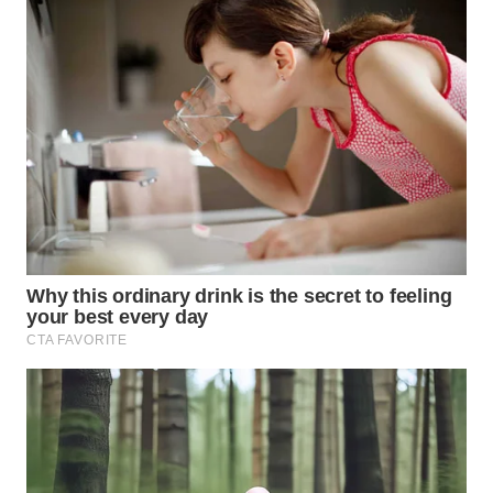
WN
INDRAMAYU
WN
KUNINGAN
WN
MAJALENGKA
WN
SUBANG
WN
SUKABUMI
WN
PURWAKARTA