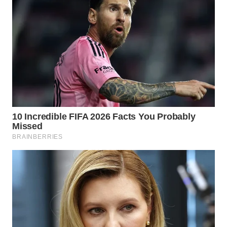
TAPANULI
TENGAH
WN DELI
SERDANG
WN
TEBING
TINGGI
WN
PAKPAK
WN
KARAWANG
WN
BEKASI