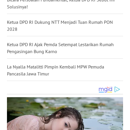
Solusinya!
WN
NUSANTARA
Ketua DPD RI Dukung NTT Menjadi Tuan Rumah PON
2028
WN
JOGJA
Ketua DPD RI Ajak Pemda Setempat Lestarikan Rumah
WN
Pengasingan Bung Karno
JATIM
La Nyalla Matalitti Pimpin Kembali MPW Pemuda
WN
Pancasila Jawa Timur
BALI
WN
KALBAR
WN
KALTENG