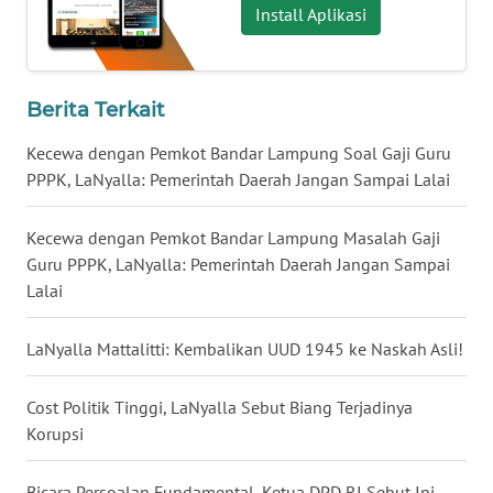
Install Aplikasi
WN
BABEL
Berita Terkait
WN
SUMBAR
Kecewa dengan Pemkot Bandar Lampung Soal Gaji Guru
PPPK, LaNyalla: Pemerintah Daerah Jangan Sampai Lalai
WN
SUMSEL
Kecewa dengan Pemkot Bandar Lampung Masalah Gaji
Guru PPPK, LaNyalla: Pemerintah Daerah Jangan Sampai
WN
Lalai
BENGKULU
LaNyalla Mattalitti: Kembalikan UUD 1945 ke Naskah Asli!
WN
LAMPUNG
Cost Politik Tinggi, LaNyalla Sebut Biang Terjadinya
Korupsi
WN
JATENG
Bicara Persoalan Fundamental, Ketua DPD RI Sebut Ini