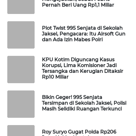
Pernah Beri Uang Rp1,1 Miliar
WAHANA
SPORT
Plot Twist 995 Senjata di Sekolah
WAHANA
Jaksel, Pengacara: Itu Airsoft Gun
UMKM
dan Ada Izin Mabes Polri
WAHANA
SELEB
KPU Kotim Diguncang Kasus
Korupsi, Lima Komisioner Jadi
Tersangka dan Kerugian Ditaksir
WAHANA
Rp10 Miliar
PERSONA
Bikin Geger! 995 Senjata
WAHANA
Tersimpan di Sekolah Jaksel, Polisi
OTOMOTIF
Masih Selidiki Ruangan Terkunci
WAHANA
HEALTH
Roy Suryo Gugat Polda Rp206