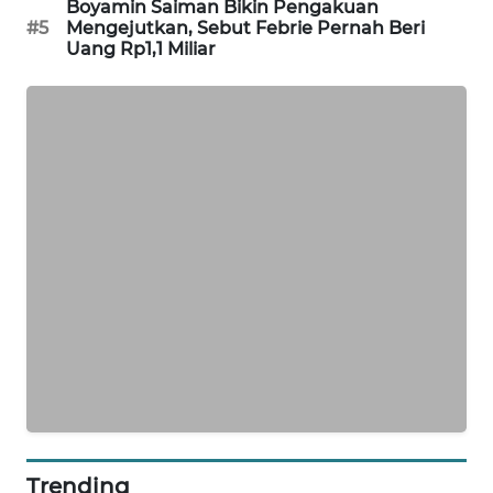
Boyamin Saiman Bikin Pengakuan
PORTAL
#5
Mengejutkan, Sebut Febrie Pernah Beri
KONSUMEN
Uang Rp1,1 Miliar
FORWAMKI
ALPERKLINAS
FORJASIDA
TAMBANG
NEWS
SITUNGIR
NEWS
SIDIKALANG
NEWS
Trending