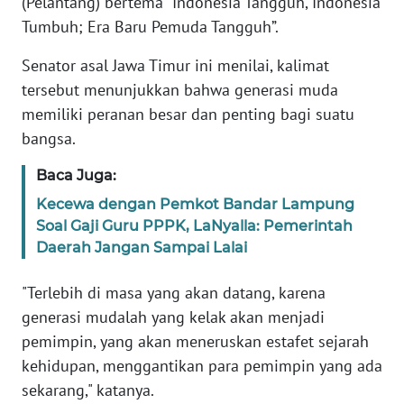
(Pelantang) bertema “Indonesia Tangguh, Indonesia
Tumbuh; Era Baru Pemuda Tangguh”.
KARIR
Senator asal Jawa Timur ini menilai, kalimat
tersebut menunjukkan bahwa generasi muda
DISCLAIMER
memiliki peranan besar dan penting bagi suatu
bangsa.
Wahana
News
Regional
Baca Juga:
Kecewa dengan Pemkot Bandar Lampung
WN
Soal Gaji Guru PPPK, LaNyalla: Pemerintah
SUMUT
Daerah Jangan Sampai Lalai
WN
"Terlebih di masa yang akan datang, karena
JAKARTA
generasi mudalah yang kelak akan menjadi
pemimpin, yang akan meneruskan estafet sejarah
WN
kehidupan, menggantikan para pemimpin yang ada
JABAR
sekarang," katanya.