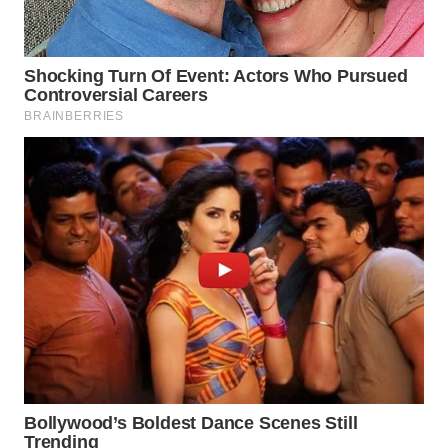
WN
MALUKU
WN
MALUT
WN
DAIRI
WN
DANAU
TOBA
WN
NIAS
WN
LANGKAT