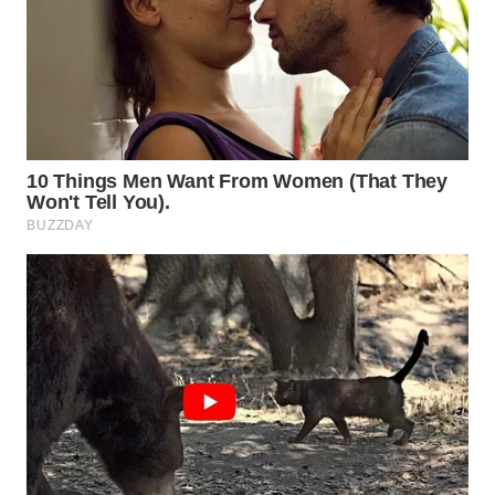
WN
PRIANGAN
TIMUR
WN
SEMARANG
WN
SOLO
WN
BOROBUDUR
WN
MADURA
WN
SURABAYA