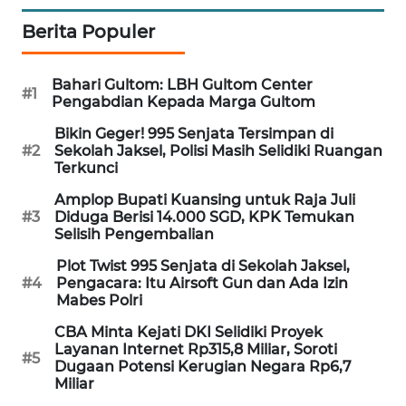
Berita Populer
MAWAKA
ID
Bahari Gultom: LBH Gultom Center
#1
MARTABAT
Pengabdian Kepada Marga Gultom
NET
Bikin Geger! 995 Senjata Tersimpan di
#2
Sekolah Jaksel, Polisi Masih Selidiki Ruangan
PLN
Terkunci
WATCH
Amplop Bupati Kuansing untuk Raja Juli
#3
Diduga Berisi 14.000 SGD, KPK Temukan
MKLI
Selisih Pengembalian
Plot Twist 995 Senjata di Sekolah Jaksel,
LPKKI
#4
Pengacara: Itu Airsoft Gun dan Ada Izin
Mabes Polri
LKKI
CBA Minta Kejati DKI Selidiki Proyek
Layanan Internet Rp315,8 Miliar, Soroti
#5
Dugaan Potensi Kerugian Negara Rp6,7
KOPEKLIN
Miliar