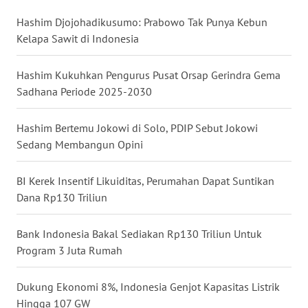
WN
Hashim Djojohadikusumo: Prabowo Tak Punya Kebun
BABEL
Kelapa Sawit di Indonesia
WN
Hashim Kukuhkan Pengurus Pusat Orsap Gerindra Gema
SUMBAR
Sadhana Periode 2025-2030
WN
Hashim Bertemu Jokowi di Solo, PDIP Sebut Jokowi
SUMSEL
Sedang Membangun Opini
WN
BI Kerek Insentif Likuiditas, Perumahan Dapat Suntikan
BENGKULU
Dana Rp130 Triliun
WN
Bank Indonesia Bakal Sediakan Rp130 Triliun Untuk
LAMPUNG
Program 3 Juta Rumah
WN
Dukung Ekonomi 8%, Indonesia Genjot Kapasitas Listrik
JATENG
Hingga 107 GW