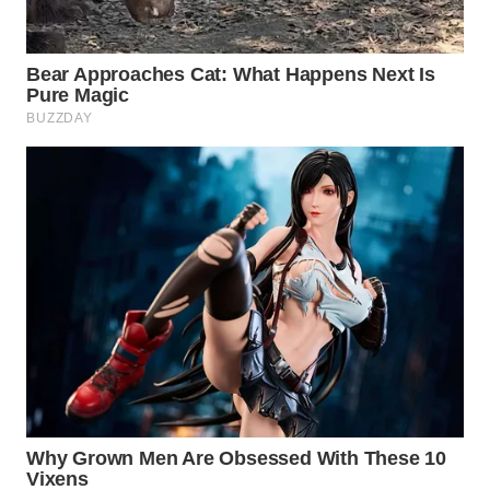
WN
NATUNA
WN
BINTAN
WN
MANDALIKA
WN
LIKUPANG
WN
LABUANBAJO
WN
BORNEO