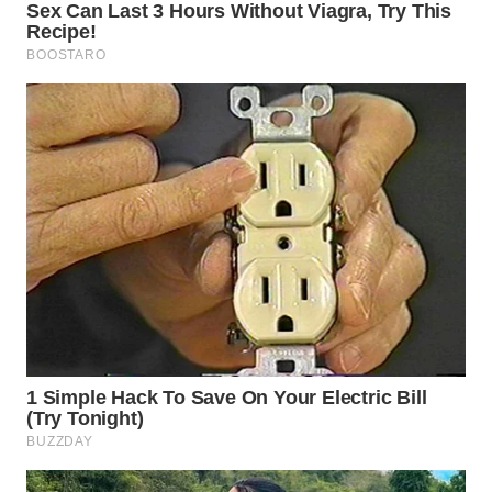
WN
SUMEDANG
WN
CIANJUR
WN
KEPULAUAN
SERIBU
WN
TANGERANG
WN
BINJAI
WN
CIREBON