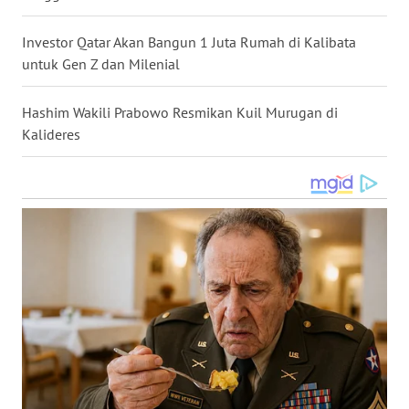
WN
Investor Qatar Akan Bangun 1 Juta Rumah di Kalibata
NUSANTARA
untuk Gen Z dan Milenial
WN
JOGJA
Hashim Wakili Prabowo Resmikan Kuil Murugan di
Kalideres
WN
JATIM
WN
BALI
WN
KALBAR
WN
KALTENG