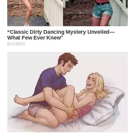
WN
BOGOR
WN
DEPOK
WN
TAPANULI
UTARA
WN
SAMOSIR
WN
PADANG
LAWAS