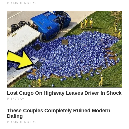
Wahana
Media
Group
WAHANA
NEWS
WAHANA
TANI
WAHANA
ADVOKAT
WAHANA
INFRASTRUKTUR
WAHANA
KONSUMEN