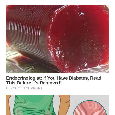
WN
TAPANULI
SELATAN
WN
TANJUNG
LESUNG
WN
KARO
WN
SIMALUNGUN
WN
LABUHANBATU
WN