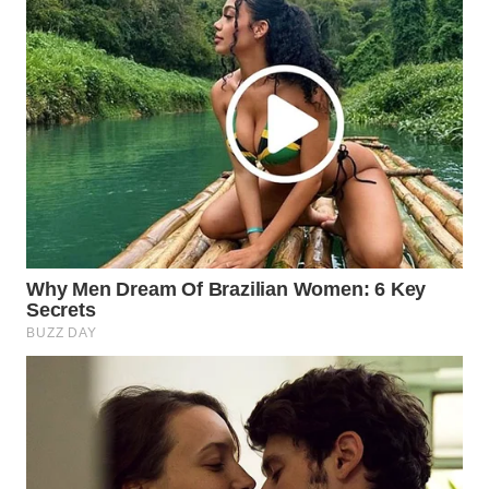
WN
INDRAMAYU
WN
KUNINGAN
WN
MAJALENGKA
WN
SUBANG
WN
SUKABUMI
WN
PURWAKARTA