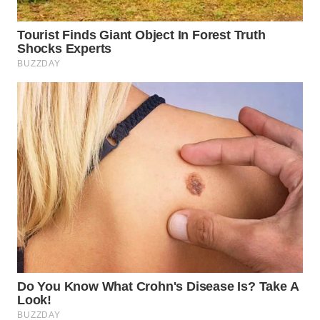
WN
MALUKU
WN
MALUT
WN
DAIRI
WN
DANAU
TOBA
WN
NIAS
WN
LANGKAT