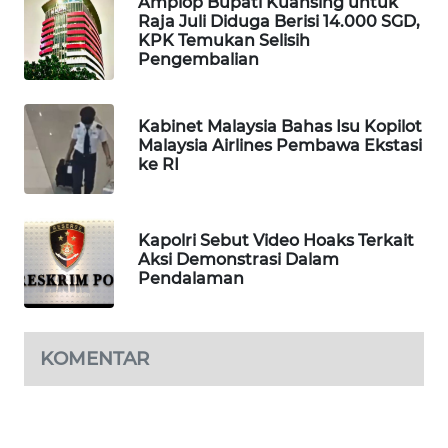
Amplop Bupati Kuansing untuk
WAHANA
Raja Juli Diduga Berisi 14.000 SGD,
KPK Temukan Selisih
DESA
Pengembalian
WISATA
LAPAK
Kabinet Malaysia Bahas Isu Kopilot
WAHANA
Malaysia Airlines Pembawa Ekstasi
ke RI
Wahana
Network
Kapolri Sebut Video Hoaks Terkait
Aksi Demonstrasi Dalam
KONSUMEN
Pendalaman
LISTRIK
MASYARAKAT
KELISTRIKAN
KOMENTAR
WALINKI
ID