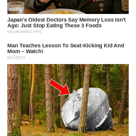
WN
KALTARA
WN
KALSEL
WN
KALTIM
WN
SULSEL
WN
GORONTALO
WN
SULUT