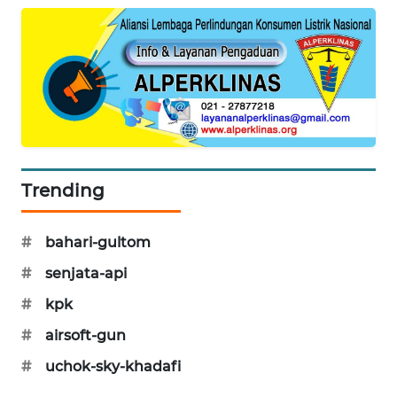
PORTAL
KONSUMEN
FORWAMKI
ALPERKLINAS
FORJASIDA
Trending
TAMBANG
#
bahari-gultom
NEWS
#
senjata-api
SITUNGIR
#
kpk
NEWS
#
airsoft-gun
SIDIKALANG
#
uchok-sky-khadafi
NEWS