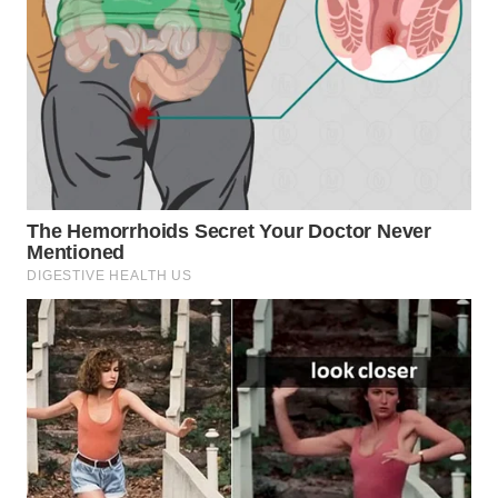
TAPANULI
TENGAH
WN DELI
SERDANG
WN
TEBING
TINGGI
WN
PAKPAK
WN
KARAWANG
WN
BEKASI