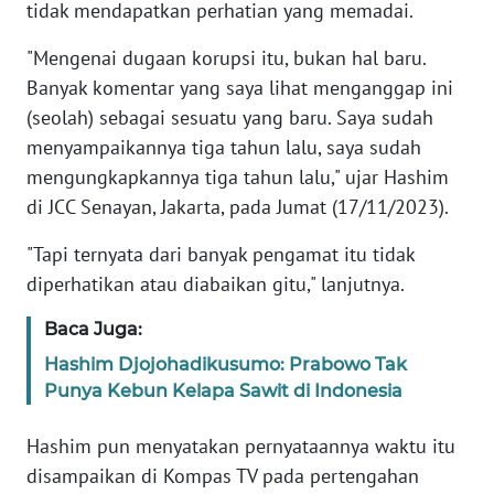
tidak mendapatkan perhatian yang memadai.
KARIR
"Mengenai dugaan korupsi itu, bukan hal baru.
Banyak komentar yang saya lihat menganggap ini
DISCLAIMER
(seolah) sebagai sesuatu yang baru. Saya sudah
menyampaikannya tiga tahun lalu, saya sudah
Wahana
mengungkapkannya tiga tahun lalu," ujar Hashim
News
di JCC Senayan, Jakarta, pada Jumat (17/11/2023).
Regional
"Tapi ternyata dari banyak pengamat itu tidak
WN
diperhatikan atau diabaikan gitu," lanjutnya.
SUMUT
Baca Juga:
WN
Hashim Djojohadikusumo: Prabowo Tak
JAKARTA
Punya Kebun Kelapa Sawit di Indonesia
WN
Hashim pun menyatakan pernyataannya waktu itu
JABAR
disampaikan di Kompas TV pada pertengahan