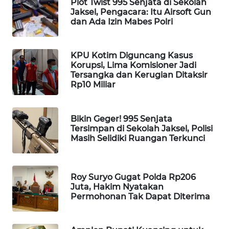
Plot Twist 995 Senjata di Sekolah
Jaksel, Pengacara: Itu Airsoft Gun
WAHANA
dan Ada Izin Mabes Polri
SPORT
WAHANA
KPU Kotim Diguncang Kasus
UMKM
Korupsi, Lima Komisioner Jadi
Tersangka dan Kerugian Ditaksir
Rp10 Miliar
WAHANA
SELEB
Bikin Geger! 995 Senjata
WAHANA
Tersimpan di Sekolah Jaksel, Polisi
PERSONA
Masih Selidiki Ruangan Terkunci
WAHANA
OTOMOTIF
Roy Suryo Gugat Polda Rp206
Juta, Hakim Nyatakan
Permohonan Tak Dapat Diterima
WAHANA
HEALTH