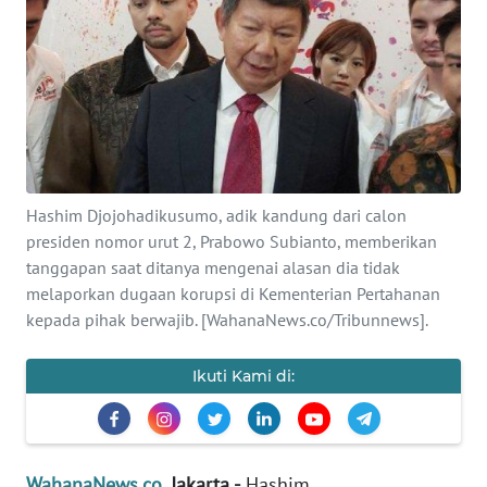
SAINS-TEKNO
KESEHATAN
INTERNASIONAL
SERBA-SERBI
Hashim Djojohadikusumo, adik kandung dari calon
presiden nomor urut 2, Prabowo Subianto, memberikan
PENDIDIKAN
tanggapan saat ditanya mengenai alasan dia tidak
melaporkan dugaan korupsi di Kementerian Pertahanan
OLAHRAGA
kepada pihak berwajib. [WahanaNews.co/Tribunnews].
OPINI
Ikuti Kami di:
EDITORIAL
WahanaNews.co
, Jakarta -
Hashim