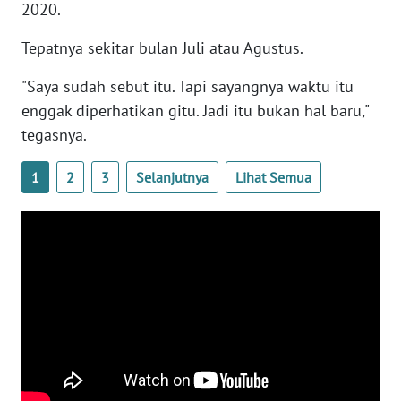
2020.
WN
BANTEN
Tepatnya sekitar bulan Juli atau Agustus.
WN
"Saya sudah sebut itu. Tapi sayangnya waktu itu
NTT
enggak diperhatikan gitu. Jadi itu bukan hal baru,"
tegasnya.
WN
KEPRI
1
2
3
Selanjutnya
Lihat Semua
WN
PAPUA
WN
PAPUA
BARAT
WN
RIAU