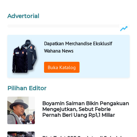
WAHANA
LISTRIK
Advertorial
WAHANA
TRAVEL
Dapatkan Merchandise Eksklusif
Wahana News
WAHANA
TV
Buka Katalog
WAHANANEWS
ID
Pilihan Editor
WAHANANEWS
Boyamin Saiman Bikin Pengakuan
CO ID
Mengejutkan, Sebut Febrie
Pernah Beri Uang Rp1,1 Miliar
WAHANANEWS
NET