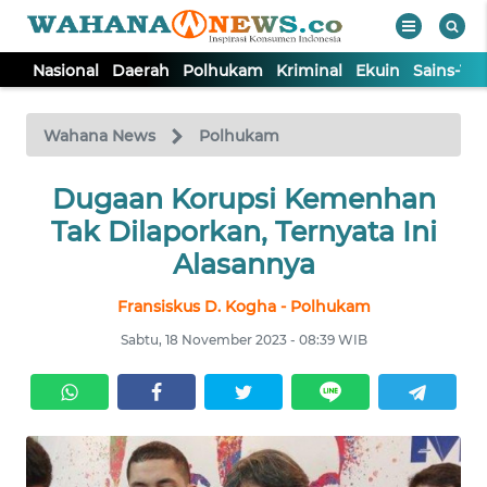
Nasional
Daerah
Polhukam
Kriminal
Ekuin
Sains-Te
WAHANA
Tutup
TV
Wahana News
Polhukam
NASIONAL
Dugaan Korupsi Kemenhan
Tak Dilaporkan, Ternyata Ini
DAERAH
Alasannya
Fransiskus D. Kogha - Polhukam
POLHUKAM
Sabtu, 18 November 2023 - 08:39 WIB
KRIMINAL
EKUIN