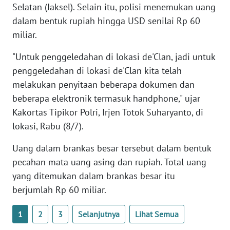
Selatan (Jaksel). Selain itu, polisi menemukan uang
WN
BANTEN
dalam bentuk rupiah hingga USD senilai Rp 60
miliar.
WN
"Untuk penggeledahan di lokasi de'Clan, jadi untuk
NTT
penggeledahan di lokasi de'Clan kita telah
melakukan penyitaan beberapa dokumen dan
WN
KEPRI
beberapa elektronik termasuk handphone," ujar
Kakortas Tipikor Polri, Irjen Totok Suharyanto, di
WN
lokasi, Rabu (8/7).
PAPUA
Uang dalam brankas besar tersebut dalam bentuk
WN
pecahan mata uang asing dan rupiah. Total uang
PAPUA
yang ditemukan dalam brankas besar itu
BARAT
berjumlah Rp 60 miliar.
WN
1
2
3
Selanjutnya
Lihat Semua
RIAU