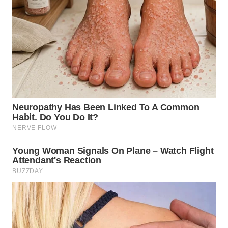
WN
KALTARA
WN
KALSEL
WN
KALTIM
WN
SULSEL
WN
GORONTALO
WN
SULUT