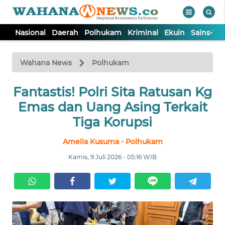
Nasional
Daerah
Polhukam
Kriminal
Ekuin
Sains-Te
WAHANA
Tutup
TV
Wahana News
Polhukam
Fantastis! Polri Sita Ratusan Kg
NASIONAL
Emas dan Uang Asing Terkait
DAERAH
Tiga Korupsi
Amelia Kusuma - Polhukam
POLHUKAM
Kamis, 9 Juli 2026 - 05:16 WIB
KRIMINAL
EKUIN