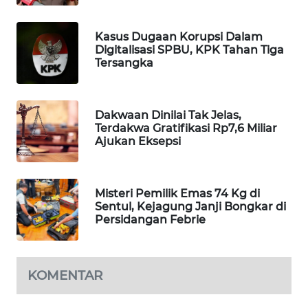
WAHANA
SPORT
Kasus Dugaan Korupsi Dalam
Digitalisasi SPBU, KPK Tahan Tiga
Tersangka
WAHANA
UMKM
Dakwaan Dinilai Tak Jelas,
WAHANA
Terdakwa Gratifikasi Rp7,6 Miliar
SELEB
Ajukan Eksepsi
WAHANA
PERSONA
Misteri Pemilik Emas 74 Kg di
Sentul, Kejagung Janji Bongkar di
Persidangan Febrie
WAHANA
OTOMOTIF
WAHANA
KOMENTAR
HEALTH