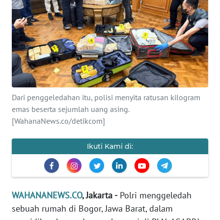
SAINS-TEKNO
KESEHATAN
INTERNASIONAL
SERBA-SERBI
Dari penggeledahan itu, polisi menyita ratusan kilogram
emas beserta sejumlah uang asing.
PENDIDIKAN
[WahanaNews.co/detikcom]
OLAHRAGA
Ikuti Kami di:
OPINI
WAHANANEWS.CO
, Jakarta -
Polri menggeledah
EDITORIAL
sebuah rumah di Bogor, Jawa Barat, dalam