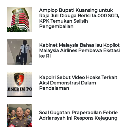
WAHANA
Amplop Bupati Kuansing untuk
LISTRIK
Raja Juli Diduga Berisi 14.000 SGD,
KPK Temukan Selisih
Pengembalian
WAHANA
TRAVEL
Kabinet Malaysia Bahas Isu Kopilot
WAHANA
Malaysia Airlines Pembawa Ekstasi
ke RI
TV
WAHANANEWS
ID
Kapolri Sebut Video Hoaks Terkait
Aksi Demonstrasi Dalam
Pendalaman
WAHANANEWS
CO ID
Soal Gugatan Praperadilan Febrie
WAHANANEWS
Adriansyah Ini Respons Kejagung
NET