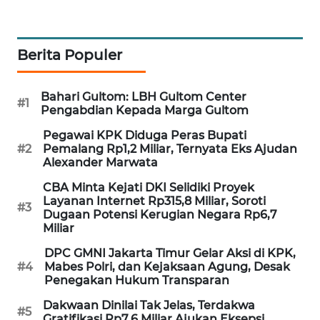
WAHANA
DESA
WISATA
Berita Populer
LAPAK
Bahari Gultom: LBH Gultom Center
WAHANA
#1
Pengabdian Kepada Marga Gultom
Wahana
Pegawai KPK Diduga Peras Bupati
Network
#2
Pemalang Rp1,2 Miliar, Ternyata Eks Ajudan
Alexander Marwata
KONSUMEN
CBA Minta Kejati DKI Selidiki Proyek
Layanan Internet Rp315,8 Miliar, Soroti
LISTRIK
#3
Dugaan Potensi Kerugian Negara Rp6,7
Miliar
MASYARAKAT
DPC GMNI Jakarta Timur Gelar Aksi di KPK,
KELISTRIKAN
#4
Mabes Polri, dan Kejaksaan Agung, Desak
Penegakan Hukum Transparan
WALINKI
Dakwaan Dinilai Tak Jelas, Terdakwa
ID
#5
Gratifikasi Rp7,6 Miliar Ajukan Eksepsi