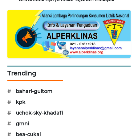
MAWAKA
ID
MARTABAT
NET
PLN
WATCH
Trending
MKLI
#
bahari-gultom
LPKKI
#
kpk
LKKI
#
uchok-sky-khadafi
#
gmni
KOPEKLIN
#
bea-cukai