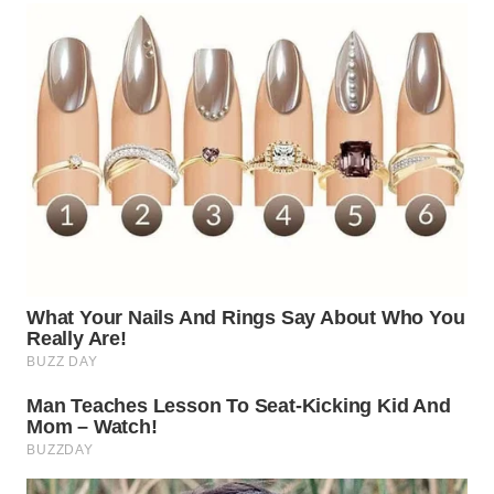
WN
SUMEDANG
WN
CIANJUR
WN
KEPULAUAN
SERIBU
WN
TANGERANG
WN
BINJAI
WN
CIREBON