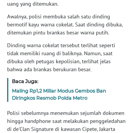
uang yang ditemukan.
KARIR
Awalnya, polisi membuka salah satu dinding
bermotif kayu warna cokelat. Saat dinding dibuka,
DISCLAIMER
ditemukan pintu brankas besar warna putih.
Dinding warna cokelat tersebut terlihat seperti
Wahana
News
tidak memiliki ruang di baliknya. Namun, saat
Regional
dibuka oleh petugas kepolisian, terlihat jelas
bahwa ada brankas berukuran besar.
WN
SUMUT
Baca Juga:
Maling Rp1,2 Miliar Modus Gembos Ban
WN
Diringkos Resmob Polda Metro
JAKARTA
Polisi sebelumnya menemukan sejumlah dokumen
WN
hingga handphone saat melakukan penggeledahan
JABAR
di de'Clan Signature di kawasan Cipete, Jakarta