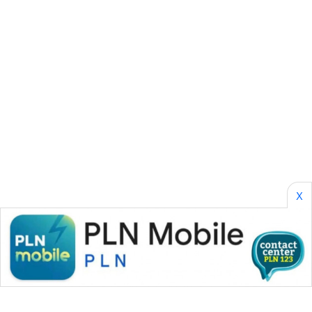
SONYA
ASA
NEWS
X