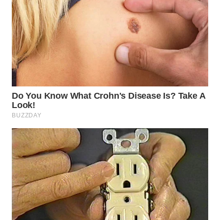
WN
MALUKU
WN
MALUT
WN
DAIRI
WN
DANAU
TOBA
WN
NIAS
WN
LANGKAT