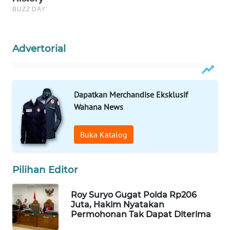
Wahana
Media
Group
Advertorial
WAHANA
NEWS
WAHANA
Dapatkan Merchandise Eksklusif
TANI
Wahana News
WAHANA
Buka Katalog
ADVOKAT
Pilihan Editor
WAHANA
INFRASTRUKTUR
Roy Suryo Gugat Polda Rp206
Juta, Hakim Nyatakan
WAHANA
Permohonan Tak Dapat Diterima
KONSUMEN