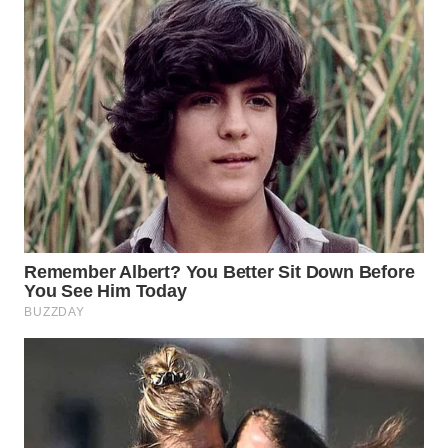
WN
INDRAMAYU
WN
KUNINGAN
WN
MAJALENGKA
WN
SUBANG
WN
SUKABUMI
WN
PURWAKARTA