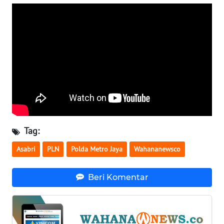
WN
SERAMBI
WN
JAMBI
WN
SULTRA
WN
Tag:
NTB
Asabri
PLN
Polda Metro Jaya
Wahananewsco
WN
SULTENG
Beri Komentar
WN
SULBAR