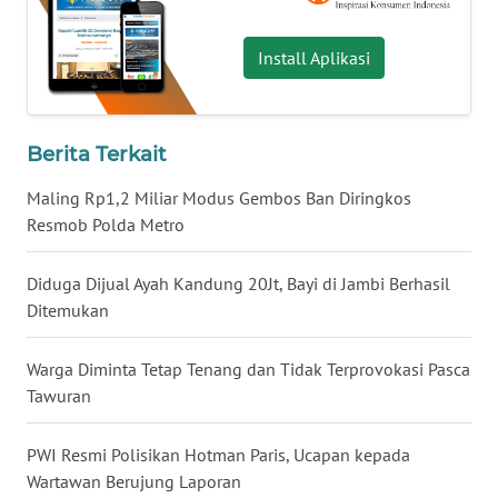
WN
BABEL
Install Aplikasi
WN
SUMBAR
Berita Terkait
Maling Rp1,2 Miliar Modus Gembos Ban Diringkos
WN
SUMSEL
Resmob Polda Metro
WN
Diduga Dijual Ayah Kandung 20Jt, Bayi di Jambi Berhasil
BENGKULU
Ditemukan
WN
Warga Diminta Tetap Tenang dan Tidak Terprovokasi Pasca
LAMPUNG
Tawuran
WN
PWI Resmi Polisikan Hotman Paris, Ucapan kepada
JATENG
Wartawan Berujung Laporan