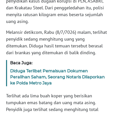
penyidikan kasus dugaan korupsi di PLN, ASABRI,
Informasi
dan Krakatau Steel. Dari penggeledahan itu, polisi
INDEKS
menyita ratusan kilogram emas beserta sejumlah
BERITA
uang asing.
KONTAK
Melansir detikcom, Rabu (8/7/7026) malam, terlihat
KAMI
penyidik sedang menghitung uang yang
ditemukan. Diduga hasil temuan tersebut berasal
INFO
dari brankas yang ditemukan di balik dinding.
IKLAN
Baca Juga:
TENTANG
Diduga Terlibat Pemalsuan Dokumen
KAMI
Peralihan Saham, Seorang Notaris Dilaporkan
ke Polda Metro Jaya
PEDOMAN
MEDIA
Terlihat ada lima buah koper yang berisikan
SIBER
tumpukan emas batang dan uang mata asing.
Penyidik juga terlihat sedang menghitung total
REDAKSI