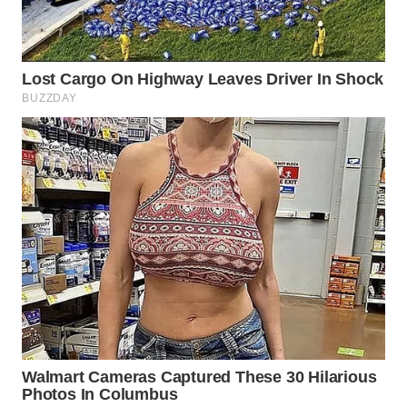
TAPANULI
TENGAH
WN DELI
SERDANG
WN
TEBING
TINGGI
WN
PAKPAK
WN
KARAWANG
WN
BEKASI