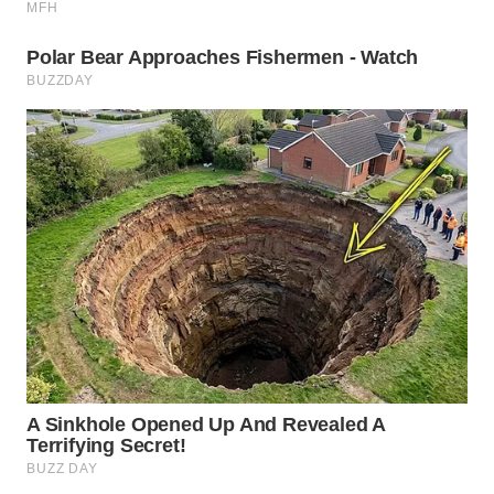
WN
BOGOR
WN
DEPOK
WN
TAPANULI
UTARA
WN
SAMOSIR
WN
PADANG
LAWAS