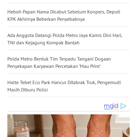
WN
Heboh Papan Nama Dicabut Sebelum Konpers, Deputi
NUSANTARA
KPK Akhirnya Beberkan Penyebabnya
WN
Ada Anggota Datangi Polda Metro Jaya Kamis Dini Hari,
JOGJA
TNI dan Kejagung Kompak Bantah
WN
Polda Metro Bentuk Tim Terpadu Tangani Dugaan
JATIM
Penyekapan Karyawan Percetakan 'Mau Print'
WN
Halte Tebet Eco Park Hancur Ditabrak Truk, Pengemudi
BALI
Masih Diburu Polisi
WN
KALBAR
WN
KALTENG