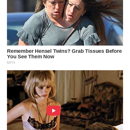
WN
PRIANGAN
TIMUR
WN
SEMARANG
WN
SOLO
WN
BOROBUDUR
WN
MADURA
WN
SURABAYA