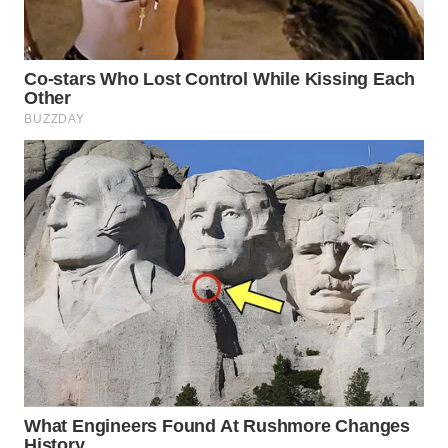
WN
NATUNA
WN
BINTAN
WN
MANDALIKA
WN
LIKUPANG
WN
LABUANBAJO
WN
BORNEO