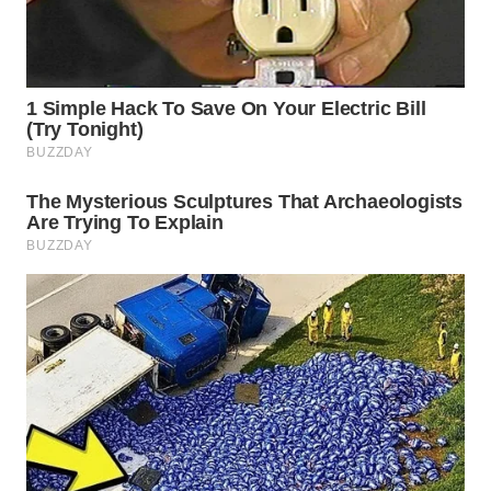
WN
TAPANULI
SELATAN
WN
TANJUNG
LESUNG
WN
KARO
WN
SIMALUNGUN
WN
LABUHANBATU
WN