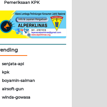
Pemeriksaan KPK
rending
senjata-api
kpk
boyamin-saiman
airsoft-gun
winda-gowasa