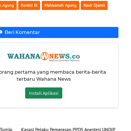
m Agung
Komisi Iii
Mahkamah Agung
Nasir Djamil
Beri Komentar
 orang pertama yang membaca berita-berita
terbaru Wahana News
Install Aplikasi
Turnip
Kasasi Pelaku Pemerasan PPDS Anestesi UNDIP