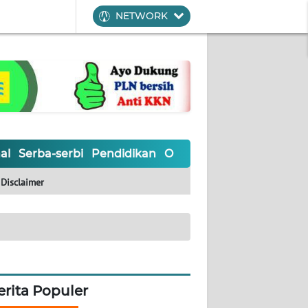
NETWORK
al
Serba-serbi
Pendidikan
Olahraga
Opini
Editoria
Disclaimer
erita Populer