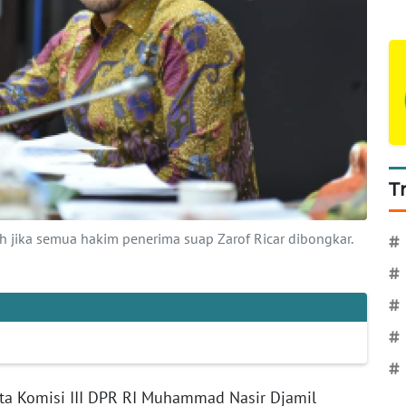
T
h jika semua hakim penerima suap Zarof Ricar dibongkar.
#
#
#
#
#
a Komisi III DPR RI Muhammad Nasir Djamil