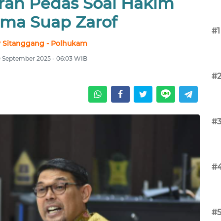
ran Pedas Soal Hakim
ima Suap Zarof
#1
 Sitanggang - Polhukam
0 September 2025 - 06:03 WIB
#
#
#
#