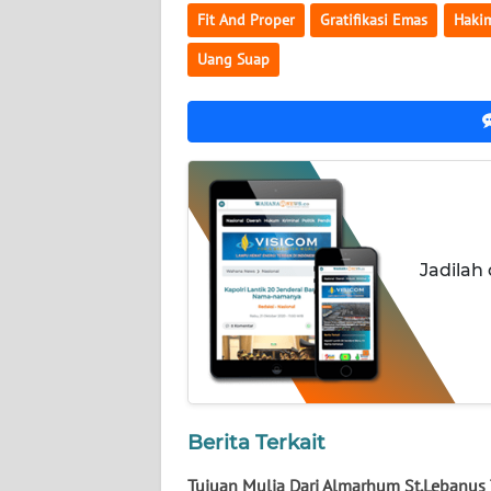
NUSANTARA
Fit And Proper
Gratifikasi Emas
Haki
Uang Suap
WN
JOGJA
WN
JATIM
WN
BALI
Jadilah
WN
KALBAR
WN
KALTENG
Berita Terkait
WN
Tujuan Mulia Dari Almarhum St.Lebanus 