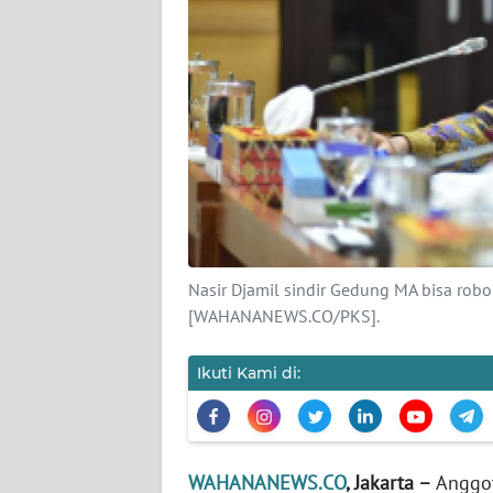
KARIR
DISCLAIMER
Wahana
News
Regional
WN
SUMUT
Nasir Djamil sindir Gedung MA bisa robo
WN
[WAHANANEWS.CO/PKS].
JAKARTA
Ikuti Kami di:
WN
JABAR
WN
WAHANANEWS.CO
, Jakarta –
Anggot
BANTEN