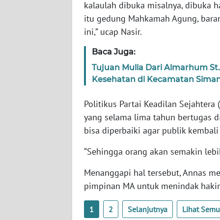
kalaulah dibuka misalnya, dibuka h
SERAMBI
itu gedung Mahkamah Agung, barangka
ini,” ucap Nasir.
WN
JAMBI
Baca Juga:
Tujuan Mulia Dari Almarhum S
WN
Kesehatan di Kecamatan Siman
SULTRA
Politikus Partai Keadilan Sejahte
WN
NTB
yang selama lima tahun bertugas d
bisa diperbaiki agar publik kembal
WN
“Sehingga orang akan semakin lebih
SULTENG
Menanggapi hal tersebut, Annas me
WN
pimpinan MA untuk menindak hak
SULBAR
1
2
Selanjutnya
Lihat Sem
WN