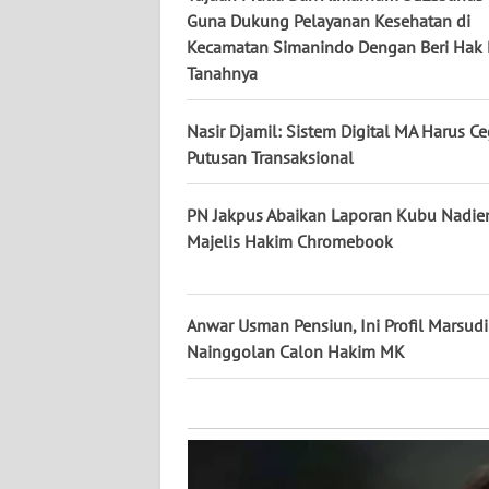
KALTARA
Guna Dukung Pelayanan Kesehatan di
Kecamatan Simanindo Dengan Beri Hak 
WN
Tanahnya
KALSEL
Nasir Djamil: Sistem Digital MA Harus C
WN
Putusan Transaksional
KALTIM
PN Jakpus Abaikan Laporan Kubu Nadie
WN
Majelis Hakim Chromebook
SULSEL
WN
Anwar Usman Pensiun, Ini Profil Marsud
GORONTALO
Nainggolan Calon Hakim MK
WN
SULUT
WN
MALUKU