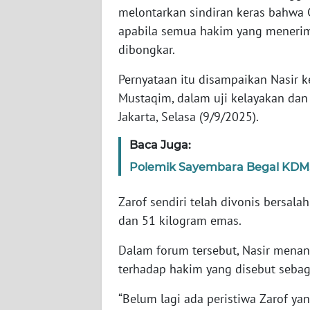
melontarkan sindiran keras bahw
apabila semua hakim yang menerima 
WN
dibongkar.
NTT
Pernyataan itu disampaikan Nasir 
WN
Mustaqim, dalam uji kelayakan dan k
KEPRI
Jakarta, Selasa (9/9/2025).
WN
Baca Juga:
PAPUA
Polemik Sayembara Begal KDM,
WN
Zarof sendiri telah divonis bersala
PAPUA
BARAT
dan 51 kilogram emas.
Dalam forum tersebut, Nasir men
WN
terhadap hakim yang disebut sebag
RIAU
“Belum lagi ada peristiwa Zarof ya
WN