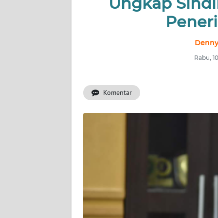
Ungkap Sindi
INDEKS
BERITA
Pener
KONTAK
Denny
KAMI
Rabu, 1
INFO
IKLAN
Komentar
TENTANG
KAMI
PEDOMAN
MEDIA
SIBER
REDAKSI