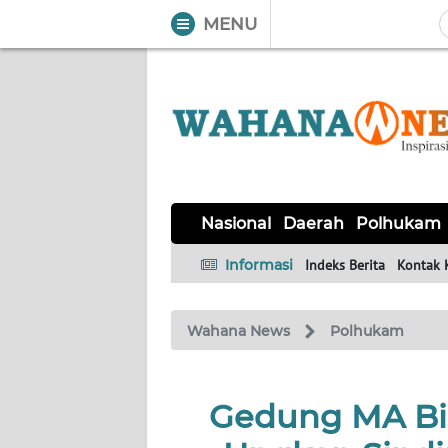
MENU
WAHANA
Tutup
TV
NASIONAL
DAERAH
POLHUKAM
KRIMINAL
EKUIN
SAINS-
KESEHATAN
INTERNASIONAL
Nasional
Daerah
Polhukam
TEKNO
Informasi
Indeks Berita
Kontak 
SERBA-
PENDIDIKAN
OLAHRAGA
OPINI
SERBI
Wahana News
Polhukam
EDITORIAL
Gedung MA Bis
Informasi