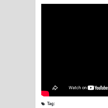
BABEL
WN
SUMBAR
WN
SUMSEL
WN
BENGKULU
WN
LAMPUNG
WN
JATENG
Tag:
WN