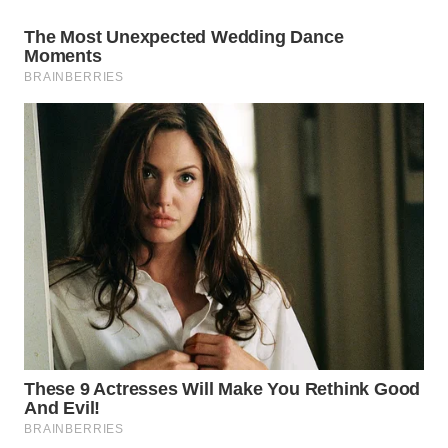
TAPANULI
TENGAH
WN DELI
SERDANG
WN
TEBING
TINGGI
WN
PAKPAK
WN
KARAWANG
WN
BEKASI