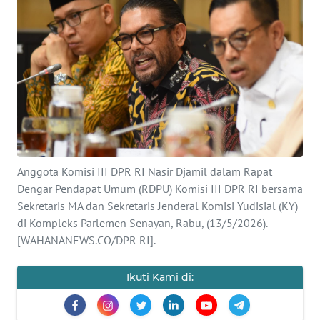
SAINS-TEKNO
KESEHATAN
INTERNASIONAL
SERBA-SERBI
PENDIDIKAN
Anggota Komisi III DPR RI Nasir Djamil dalam Rapat
Dengar Pendapat Umum (RDPU) Komisi III DPR RI bersama
Sekretaris MA dan Sekretaris Jenderal Komisi Yudisial (KY)
OLAHRAGA
di Kompleks Parlemen Senayan, Rabu, (13/5/2026).
[WAHANANEWS.CO/DPR RI].
OPINI
Ikuti Kami di:
EDITORIAL