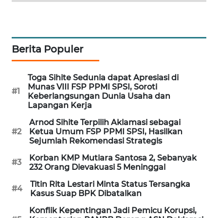
PORTAL
KONSUMEN
FORWAMKI
Berita Populer
ALPERKLINAS
Toga Sihite Sedunia dapat Apresiasi di
Munas VIII FSP PPMI SPSI, Soroti
#1
Keberlangsungan Dunia Usaha dan
FORJASIDA
Lapangan Kerja
Arnod Sihite Terpilih Aklamasi sebagai
TAMBANG
#2
Ketua Umum FSP PPMI SPSI, Hasilkan
NEWS
Sejumlah Rekomendasi Strategis
Korban KMP Mutiara Santosa 2, Sebanyak
SITUNGIR
#3
232 Orang Dievakuasi 5 Meninggal
NEWS
Titin Rita Lestari Minta Status Tersangka
#4
Kasus Suap BPK Dibatalkan
SIDIKALANG
NEWS
Konflik Kepentingan Jadi Pemicu Korupsi,