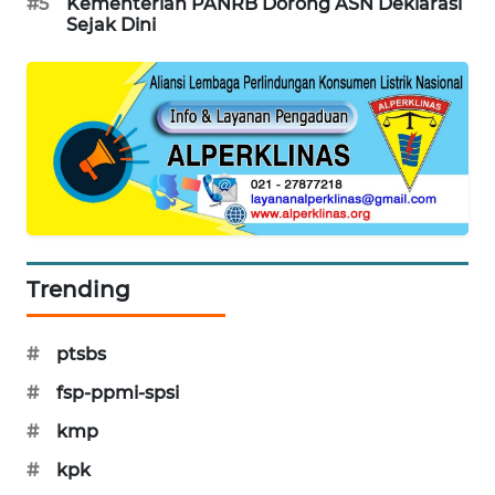
#5
Kementerian PANRB Dorong ASN Deklarasi
Sejak Dini
SIBARAGAS
NEWS
METRO
SIANTAR
NEWS
METRO
MEDAN
NEWS
Trending
METRO
JAKARTA
#
ptsbs
NEWS
#
fsp-ppmi-spsi
KRT
#
kmp
NEWS
#
kpk