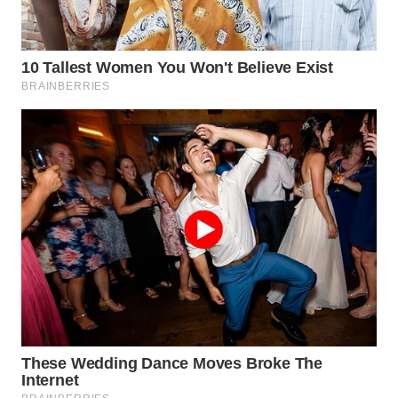
WN
INDRAMAYU
WN
KUNINGAN
WN
MAJALENGKA
WN
SUBANG
WN
SUKABUMI
WN
PURWAKARTA