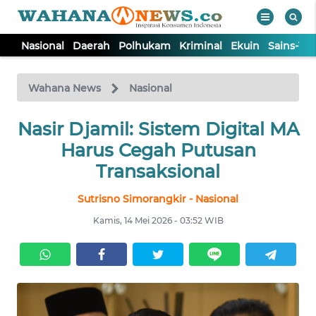
Nasional
Daerah
Polhukam
Kriminal
Ekuin
Sains-Te
WAHANA
Tutup
TV
Wahana News
Nasional
Nasir Djamil: Sistem Digital MA
NASIONAL
Harus Cegah Putusan
DAERAH
Transaksional
Sutrisno Simorangkir - Nasional
POLHUKAM
Kamis, 14 Mei 2026 - 03:52 WIB
KRIMINAL
EKUIN