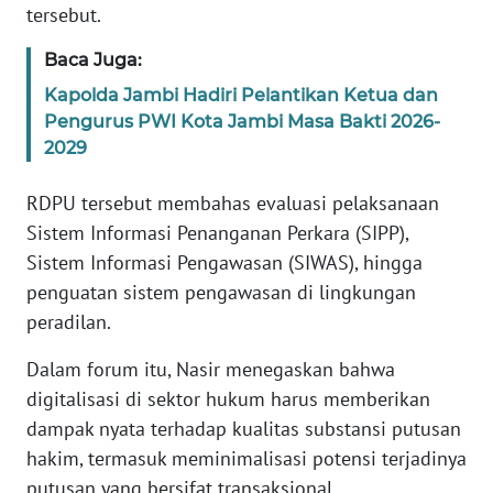
tersebut.
WN
BANTEN
Baca Juga:
Kapolda Jambi Hadiri Pelantikan Ketua dan
WN
Pengurus PWI Kota Jambi Masa Bakti 2026-
NTT
2029
WN
RDPU tersebut membahas evaluasi pelaksanaan
KEPRI
Sistem Informasi Penanganan Perkara (SIPP),
Sistem Informasi Pengawasan (SIWAS), hingga
WN
PAPUA
penguatan sistem pengawasan di lingkungan
peradilan.
WN
Dalam forum itu, Nasir menegaskan bahwa
PAPUA
BARAT
digitalisasi di sektor hukum harus memberikan
dampak nyata terhadap kualitas substansi putusan
WN
hakim, termasuk meminimalisasi potensi terjadinya
RIAU
putusan yang bersifat transaksional.