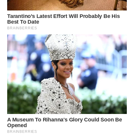
WN
TAPANULI
SELATAN
WN
TANJUNG
LESUNG
WN
KARO
WN
SIMALUNGUN
WN
LABUHANBATU
WN