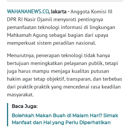
Informasi
WAHANANEWS.CO
, Jakarta -
Anggota Komisi III
INDEKS
DPR RI Nasir Djamil menyoroti pentingnya
BERITA
pemanfaatan teknologi informasi di lingkungan
Mahkamah Agung sebagai bagian dari upaya
KONTAK
memperkuat sistem peradilan nasional.
KAMI
Menurutnya, penerapan teknologi tidak hanya
INFO
bertujuan meningkatkan pelayanan publik, tetapi
IKLAN
juga harus mampu menjaga kualitas putusan
hakim agar tetap objektif, transparan, dan terbebas
TENTANG
KAMI
dari praktik-praktik yang mencederai rasa keadilan
masyarakat.
PEDOMAN
Baca Juga:
MEDIA
SIBER
Bolehkah Makan Buah di Malam Hari? Simak
Manfaat dan Hal yang Perlu Diperhatikan
REDAKSI