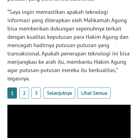
WN
“Saya ingin memastikan apakah teknologi
SERAMBI
informasi yang diterapkan oleh Mahkamah Agung
bisa memberikan dukungan sepenuhnya terkait
WN
dengan kualitas keputusan para Hakim Agung dan
JAMBI
mencegah hadirnya putusan-putusan yang
transaksional. Apakah penerapan teknologi ini bisa
WN
menjangkau ke arah itu, membantu Hakim Agung
SULTRA
agar putusan-putusan mereka itu berkualitas,”
tegasnya.
WN
NTB
1
2
3
Selanjutnya
Lihat Semua
WN
SULTENG
WN
SULBAR