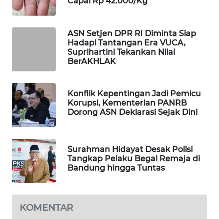
Capai Rp 42.000/Kg
MAWAKA
ID
ASN Setjen DPR RI Diminta Siap
Hadapi Tantangan Era VUCA,
Suprihartini Tekankan Nilai
MARTABAT
BerAKHLAK
NET
PLN
Konflik Kepentingan Jadi Pemicu
WATCH
Korupsi, Kementerian PANRB
Dorong ASN Deklarasi Sejak Dini
MKLI
Surahman Hidayat Desak Polisi
LPKKI
Tangkap Pelaku Begal Remaja di
Bandung hingga Tuntas
LKKI
KOPEKLIN
KOMENTAR