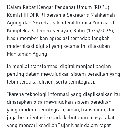
Dalam Rapat Dengar Pendapat Umum (RDPU)
KARIR
Komisi III DPR RI bersama Sekretaris Mahkamah
Agung dan Sekretaris Jenderal Komisi Yudisial di
DISCLAIMER
Kompleks Parlemen Senayan, Rabu (13/5/2026),
Nasir memberikan apresiasi terhadap langkah
Wahana
modernisasi digital yang selama ini dilakukan
News
Mahkamah Agung.
Regional
Ia menilai transformasi digital menjadi bagian
WN
penting dalam mewujudkan sistem peradilan yang
SUMUT
lebih terbuka, efisien, serta terintegrasi.
WN
“Karena teknologi informasi yang diaplikasikan itu
JAKARTA
diharapkan bisa mewujudkan sistem peradilan
yang modern, terintegrasi, aman, transparan, dan
WN
juga berorientasi kepada kebutuhan masyarakat
JABAR
yang mencari keadilan,” ujar Nasir dalam rapat