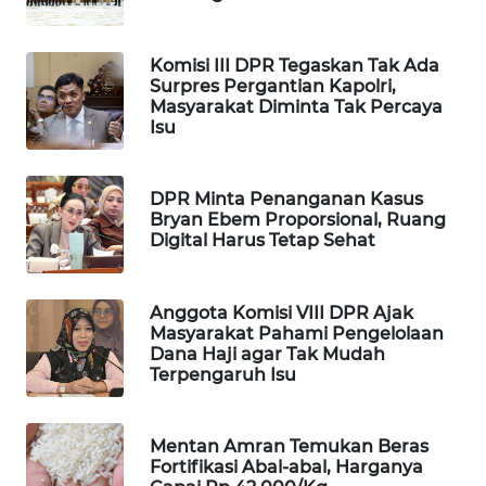
WAHANA
DESA
Komisi III DPR Tegaskan Tak Ada
WISATA
Surpres Pergantian Kapolri,
Masyarakat Diminta Tak Percaya
LAPAK
Isu
WAHANA
DPR Minta Penanganan Kasus
Wahana
Bryan Ebem Proporsional, Ruang
Network
Digital Harus Tetap Sehat
KONSUMEN
LISTRIK
Anggota Komisi VIII DPR Ajak
Masyarakat Pahami Pengelolaan
Dana Haji agar Tak Mudah
MASYARAKAT
Terpengaruh Isu
KELISTRIKAN
WALINKI
Mentan Amran Temukan Beras
ID
Fortifikasi Abal-abal, Harganya