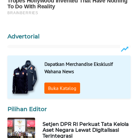
WAHANA
SPORT
WAHANA
Advertorial
UMKM
WAHANA
SELEB
Dapatkan Merchandise Eksklusif
Wahana News
WAHANA
PERSONA
Buka Katalog
WAHANA
OTOMOTIF
Pilihan Editor
WAHANA
Setjen DPR RI Perkuat Tata Kelola
HEALTH
Aset Negara Lewat Digitalisasi
Terintegrasi