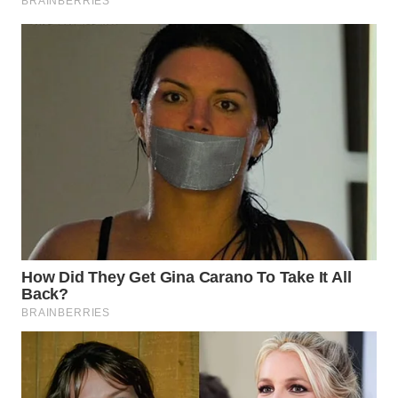
WN
PRIANGAN
TIMUR
WN
SEMARANG
WN
SOLO
WN
BOROBUDUR
WN
MADURA
WN
SURABAYA