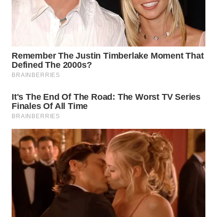
Wahana
Media
Group
WAHANA
NEWS
WAHANA
TANI
WAHANA
ADVOKAT
WAHANA
INFRASTRUKTUR
WAHANA
KONSUMEN