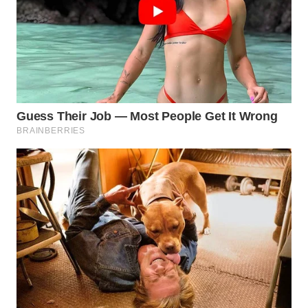
WN
MALUKU
WN
MALUT
WN
DAIRI
WN
DANAU
TOBA
WN
NIAS
WN
LANGKAT