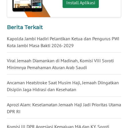
Install Aplikasi
WN
NUSANTARA
Berita Terkait
WN
JOGJA
Kapolda Jambi Hadiri Pelantikan Ketua dan Pengurus PWI
Kota Jambi Masa Bakti 2026-2029
WN
JATIM
Viral Jemaah Diamankan di Madinah, Komisi VIII Soroti
Minimnya Pemahaman Aturan Arab Saudi
WN
BALI
Ancaman Heatstroke Saat Musim Haji, Jemaah Diingatkan
Disiplin Jaga Hidrasi dan Kesehatan
WN
KALBAR
Aprozi Alam: Keselamatan Jemaah Haji Jadi Prioritas Utama
DPR RI
WN
KALTENG
Komisi III DPR Apresiasi Kemajuan MA dan KY, Soroti