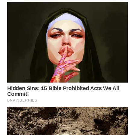
WN
BOGOR
WN
DEPOK
WN
TAPANULI
UTARA
WN
SAMOSIR
WN
PADANG
LAWAS