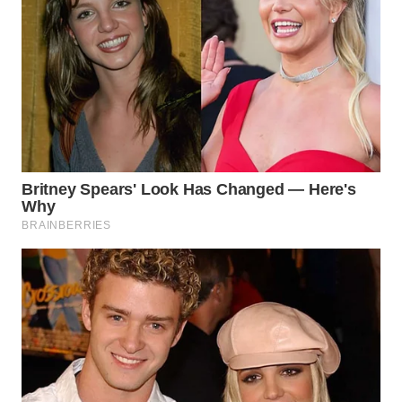
WN
NATUNA
WN
BINTAN
WN
MANDALIKA
WN
LIKUPANG
WN
LABUANBAJO
WN
BORNEO