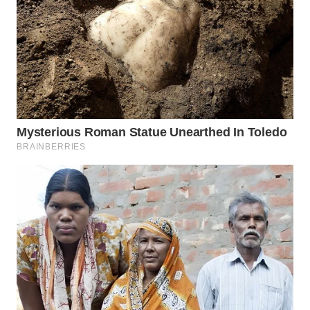
WN
SUMEDANG
WN
CIANJUR
WN
KEPULAUAN
SERIBU
WN
TANGERANG
WN
BINJAI
WN
CIREBON