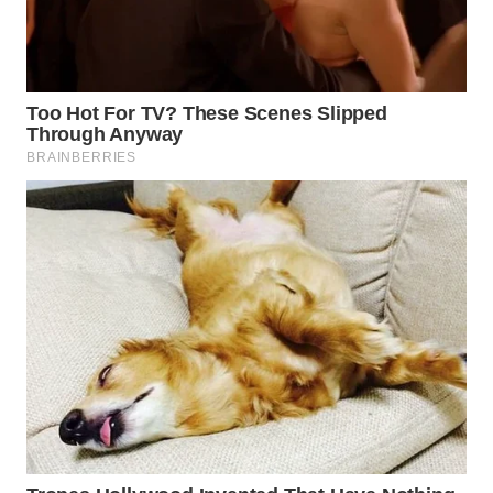
WAHANA
LISTRIK
WAHANA
TRAVEL
WAHANA
TV
WAHANANEWS
ID
WAHANANEWS
CO ID
WAHANANEWS
NET