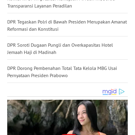
Transparansi Layanan Peradilan
WN
KALTARA
DPR Tegaskan Polri di Bawah Presiden Merupakan Amanat
WN
Reformasi dan Konstitusi
KALSEL
DPR Soroti Dugaan Pungli dan Overkapasitas Hotel
WN
Jemaah Haji di Madinah
KALTIM
DPR Dorong Pembenahan Total Tata Kelola MBG Usai
WN
Pernyataan Presiden Prabowo
SULSEL
WN
GORONTALO
WN
SULUT