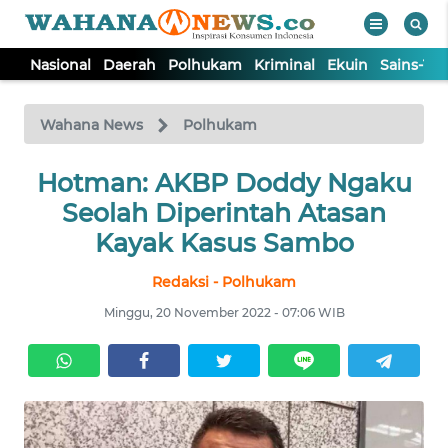
Nasional
Daerah
Polhukam
Kriminal
Ekuin
Sains-Te
WAHANA
Tutup
TV
Wahana News
Polhukam
NASIONAL
Hotman: AKBP Doddy Ngaku
Seolah Diperintah Atasan
DAERAH
Kayak Kasus Sambo
Redaksi - Polhukam
POLHUKAM
Minggu, 20 November 2022 - 07:06 WIB
KRIMINAL
EKUIN