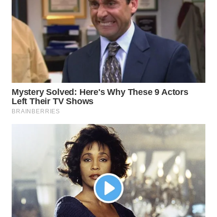
WN
SUMEDANG
WN
CIANJUR
WN
KEPULAUAN
SERIBU
WN
TANGERANG
WN
BINJAI
WN
CIREBON