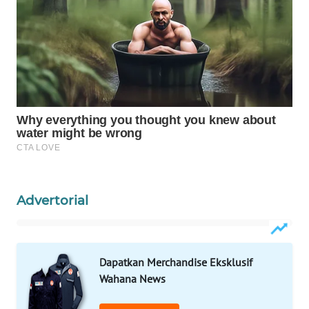
Wahana
Media
Group
WAHANA
NEWS
WAHANA
TANI
WAHANA
ADVOKAT
Advertorial
WAHANA
INFRASTRUKTUR
Dapatkan Merchandise Eksklusif
WAHANA
Wahana News
KONSUMEN