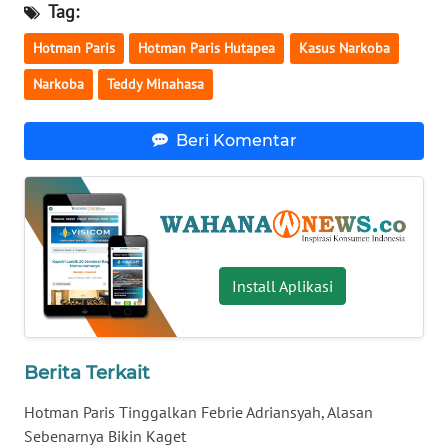
Tag:
WN
Hotman Paris
Hotman Paris Hutapea
Kasus Narkoba
BABEL
Narkoba
Teddy Minahasa
WN
SUMBAR
Beri Komentar
WN
SUMSEL
WN
BENGKULU
Install Aplikasi
WN
LAMPUNG
Berita Terkait
WN
Hotman Paris Tinggalkan Febrie Adriansyah, Alasan
JATENG
Sebenarnya Bikin Kaget