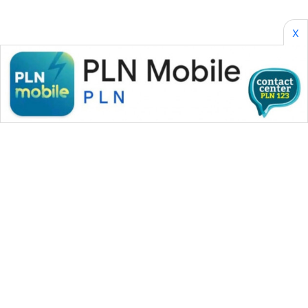
X
WAHANA MEDIA GROUP
|
|
|
WAHANA NEWS co
WAHANA TANI
WAHANA ADVOKAT