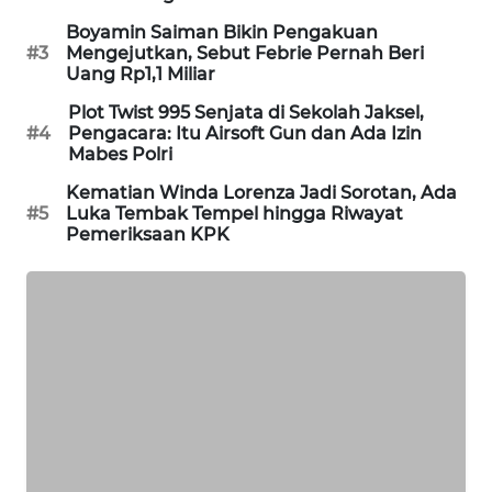
Boyamin Saiman Bikin Pengakuan
MAWAKA
#3
Mengejutkan, Sebut Febrie Pernah Beri
ID
Uang Rp1,1 Miliar
Plot Twist 995 Senjata di Sekolah Jaksel,
MARTABAT
#4
Pengacara: Itu Airsoft Gun dan Ada Izin
NET
Mabes Polri
Kematian Winda Lorenza Jadi Sorotan, Ada
PLN
#5
Luka Tembak Tempel hingga Riwayat
WATCH
Pemeriksaan KPK
MKLI
LPKKI
LKKI
KOPEKLIN