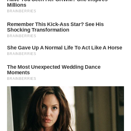
WN
MALUKU
WN
MALUT
WN
DAIRI
WN
DANAU
TOBA
WN
NIAS
WN
LANGKAT