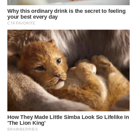
TAPANULI
TENGAH
WN DELI
SERDANG
WN
TEBING
TINGGI
WN
PAKPAK
WN
KARAWANG
WN
BEKASI