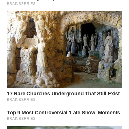
WN
PRIANGAN
TIMUR
WN
SEMARANG
WN
SOLO
WN
BOROBUDUR
WN
MADURA
WN
SURABAYA