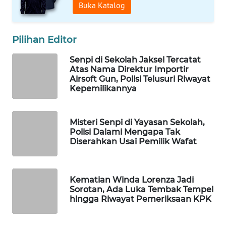
Buka Katalog
WAHANA
LISTRIK
Pilihan Editor
WAHANA
Senpi di Sekolah Jaksel Tercatat
TRAVEL
Atas Nama Direktur Importir
Airsoft Gun, Polisi Telusuri Riwayat
Kepemilikannya
WAHANA
TV
Misteri Senpi di Yayasan Sekolah,
WAHANANEWS
Polisi Dalami Mengapa Tak
ID
Diserahkan Usai Pemilik Wafat
WAHANANEWS
CO ID
Kematian Winda Lorenza Jadi
Sorotan, Ada Luka Tembak Tempel
hingga Riwayat Pemeriksaan KPK
WAHANANEWS
NET