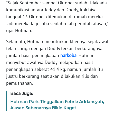
"Sejak September sampai Oktober sudah tidak ada
komunikasi antara Teddy dan Doddy, kok bisa
KARIR
tanggal 13 Oktober ditemukan di rumah mereka.
Jadi mereka lagi coba seolah-olah perintah atasan,"
DISCLAIMER
ujar Hotman.
Wahana
Selain itu, Hotman menuturkan kliennya sejak awal
News
telah curiga dengan Doddy terkait berkurangnya
Regional
jumlah hasil penangkapan
narkoba
. Hotman
menyebut awalnya Doddy melaporkan hasil
WN
SUMUT
penangkapan seberat 41.4 kg, namun jumlah itu
justru berkurang saat akan dilakukan rilis dan
WN
pemusnahan.
JAKARTA
Baca Juga:
WN
Hotman Paris Tinggalkan Febrie Adriansyah,
JABAR
Alasan Sebenarnya Bikin Kaget