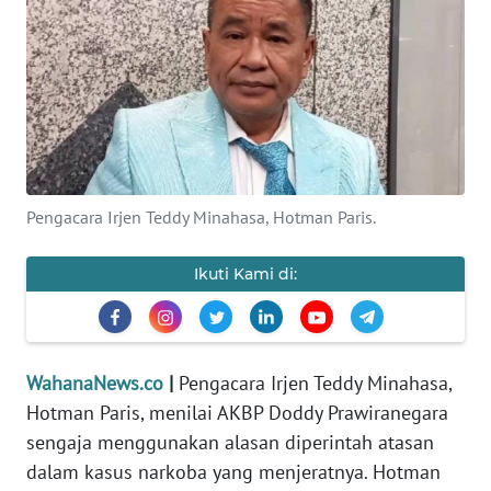
SAINS-TEKNO
KESEHATAN
INTERNASIONAL
SERBA-SERBI
Pengacara Irjen Teddy Minahasa, Hotman Paris.
PENDIDIKAN
Ikuti Kami di:
OLAHRAGA
OPINI
WahanaNews.co
|
Pengacara Irjen Teddy Minahasa,
Hotman Paris, menilai AKBP Doddy Prawiranegara
sengaja menggunakan alasan diperintah atasan
EDITORIAL
dalam kasus narkoba yang menjeratnya. Hotman