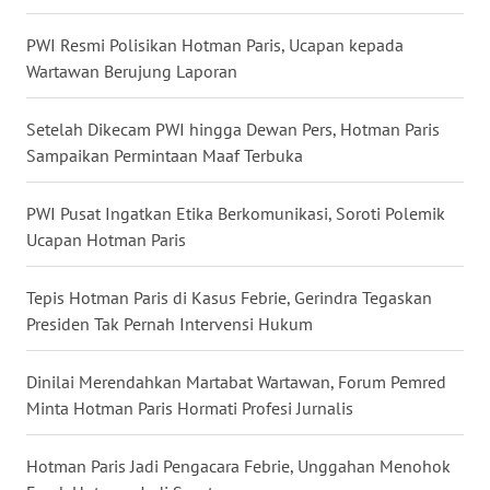
WN
PWI Resmi Polisikan Hotman Paris, Ucapan kepada
NUSANTARA
Wartawan Berujung Laporan
WN
Setelah Dikecam PWI hingga Dewan Pers, Hotman Paris
JOGJA
Sampaikan Permintaan Maaf Terbuka
WN
PWI Pusat Ingatkan Etika Berkomunikasi, Soroti Polemik
JATIM
Ucapan Hotman Paris
WN
BALI
Tepis Hotman Paris di Kasus Febrie, Gerindra Tegaskan
Presiden Tak Pernah Intervensi Hukum
WN
KALBAR
Dinilai Merendahkan Martabat Wartawan, Forum Pemred
Minta Hotman Paris Hormati Profesi Jurnalis
WN
KALTENG
Hotman Paris Jadi Pengacara Febrie, Unggahan Menohok