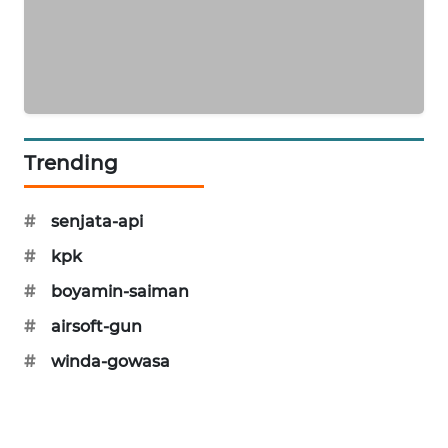
PORTAL
KONSUMEN
FORWAMKI
ALPERKLINAS
Trending
FORJASIDA
#
senjata-api
TAMBANG
#
kpk
NEWS
#
boyamin-saiman
#
airsoft-gun
SITUNGIR
NEWS
#
winda-gowasa
SIDIKALANG
NEWS