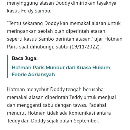
Informasi
menyinggung alasan Doddy dimiripkan layaknya
kasus Ferdy Sambo.
INDEKS
BERITA
"Tentu sekarang Doddy kan memakai alasan untuk
meringankan seolah-olah diperintah atasan,
KONTAK
seperti kasus Sambo perintah atasan," ujar Hotman
KAMI
Paris saat dihubungi, Sabtu (19/11/2022).
INFO
Baca Juga:
IKLAN
Hotman Paris Mundur dari Kuasa Hukum
Febrie Adriansyah
TENTANG
KAMI
Hotman menyebut Doddy tengah berusaha
memakai alasan diperintah Teddy untuk menjual
PEDOMAN
dan mengganti sabu dengan tawas. Padahal
MEDIA
menurut Hotman tidak ada komunikasi antara
SIBER
Teddy dan Doddy sejak bulan September.
REDAKSI