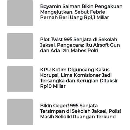
Boyamin Saiman Bikin Pengakuan
WAHANA
Mengejutkan, Sebut Febrie
SPORT
Pernah Beri Uang Rp1,1 Miliar
WAHANA
UMKM
Plot Twist 995 Senjata di Sekolah
Jaksel, Pengacara: Itu Airsoft Gun
WAHANA
dan Ada Izin Mabes Polri
SELEB
KPU Kotim Diguncang Kasus
WAHANA
Korupsi, Lima Komisioner Jadi
PERSONA
Tersangka dan Kerugian Ditaksir
Rp10 Miliar
WAHANA
OTOMOTIF
Bikin Geger! 995 Senjata
Tersimpan di Sekolah Jaksel, Polisi
WAHANA
Masih Selidiki Ruangan Terkunci
HEALTH