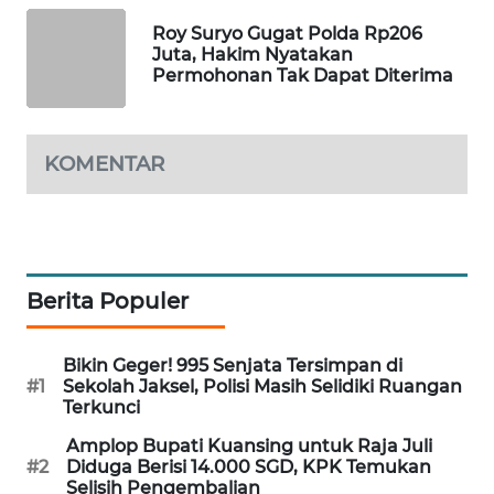
WAHANA
Roy Suryo Gugat Polda Rp206
DESA
Juta, Hakim Nyatakan
WISATA
Permohonan Tak Dapat Diterima
LAPAK
WAHANA
KOMENTAR
Wahana
Network
KONSUMEN
Berita Populer
LISTRIK
Bikin Geger! 995 Senjata Tersimpan di
MASYARAKAT
#1
Sekolah Jaksel, Polisi Masih Selidiki Ruangan
KELISTRIKAN
Terkunci
Amplop Bupati Kuansing untuk Raja Juli
WALINKI
#2
Diduga Berisi 14.000 SGD, KPK Temukan
ID
Selisih Pengembalian