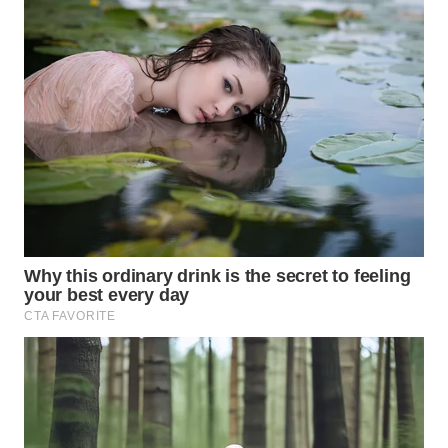
WN
NATUNA
WN
BINTAN
WN
MANDALIKA
WN
LIKUPANG
WN
LABUANBAJO
WN
BORNEO