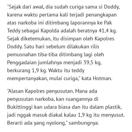
WN
"Sejak dari awal, dia sudah curiga sama si Doddy,
BANTEN
karena waktu pertama kali terjadi penangkapan
atas narkoba ini ditimbang laporannya ke Pak
WN
Teddy sebagai Kapolda adalah beratnya 41,4 kg.
NTT
Sejak diketemukan, itu disimpan oleh Kapolres
Doddy. Satu hari sebelum dilakukan rilis
WN
pemusnahan tiba-tiba ditimbang lagi oleh
KEPRI
Penggadaian jumlahnya menjadi 39,5 kg,
berkurang 1,9 kg. Waktu itu teddy
WN
PAPUA
mempertanyakan, mulai curiga," kata Hotman.
"Alasan Kapolres penyusutan. Mana ada
WN
penyusutan narkoba, kan ruangannya di
PAPUA
BARAT
Bukittinggi kan udara biasa dan itu dalam plastik,
jadi nggak masuk diakal kalau 1,9 kg itu menyusut.
WN
Berarti ada yang nyolong," sambungnya.
RIAU