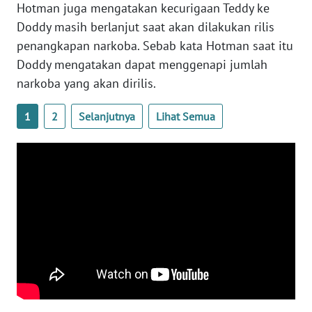
Hotman juga mengatakan kecurigaan Teddy ke
WN
Doddy masih berlanjut saat akan dilakukan rilis
SERAMBI
penangkapan narkoba. Sebab kata Hotman saat itu
Doddy mengatakan dapat menggenapi jumlah
WN
narkoba yang akan dirilis.
JAMBI
1
2
Selanjutnya
Lihat Semua
WN
SULTRA
WN
NTB
WN
SULTENG
WN
SULBAR