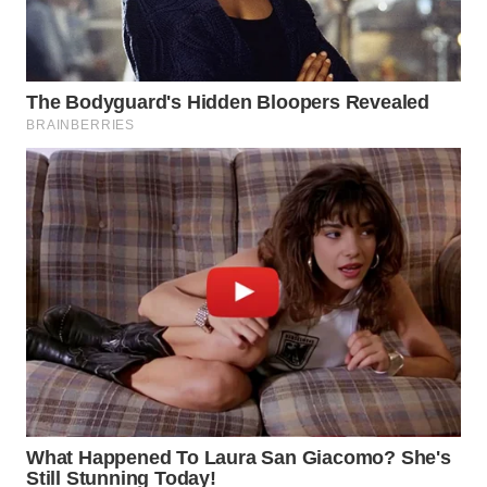
WN
INDRAMAYU
WN
KUNINGAN
WN
MAJALENGKA
WN
SUBANG
WN
SUKABUMI
WN
PURWAKARTA