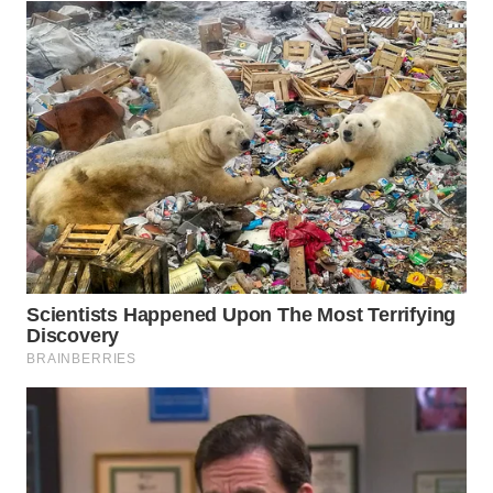
WN
BOGOR
WN
DEPOK
WN
TAPANULI
UTARA
WN
SAMOSIR
WN
PADANG
LAWAS