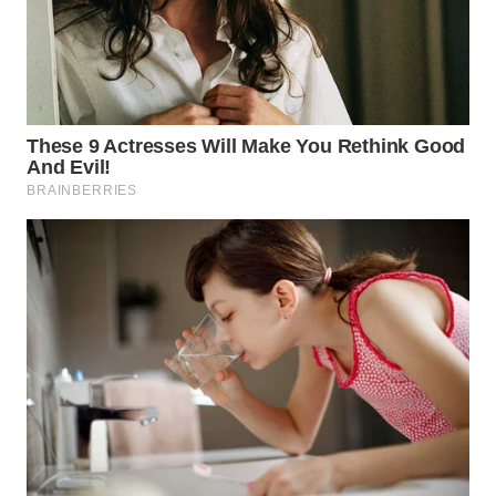
WN
TAPANULI
SELATAN
WN
TANJUNG
LESUNG
WN
KARO
WN
SIMALUNGUN
WN
LABUHANBATU
WN