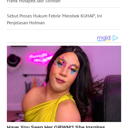
Frank Hutapea Jadi Sorotan
WN
KALTARA
Sebut Proses Hukum Febrie 'Merobek KUHAP', Ini
Penjelasan Hotman
WN
KALSEL
WN
KALTIM
WN
SULSEL
WN
GORONTALO
WN
SULUT