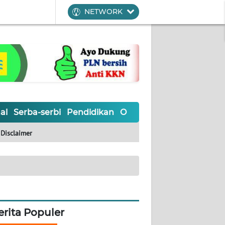
NETWORK
al
Serba-serbi
Pendidikan
Olahraga
Opini
Editoria
Disclaimer
erita Populer