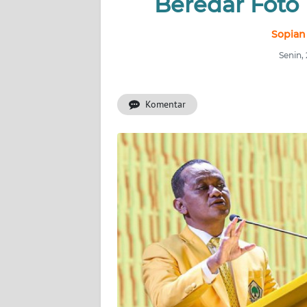
Beredar Foto 
INDEKS
BERITA
Sopian
Senin,
KONTAK
KAMI
Komentar
INFO
IKLAN
TENTANG
KAMI
PEDOMAN
MEDIA
SIBER
REDAKSI