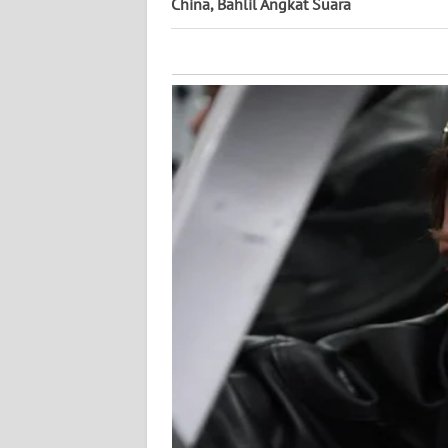
China, Bahlil Angkat Suara
NUSANTARA
WN
JOGJA
WN
JATIM
WN
BALI
WN
KALBAR
WN
KALTENG
WN