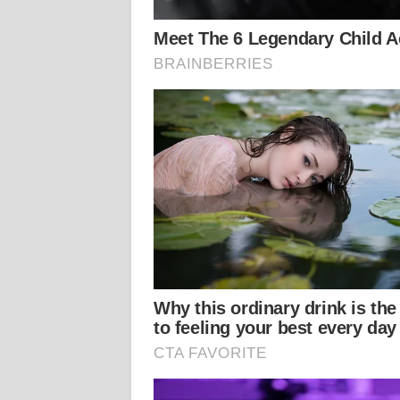
KALTARA
WN
KALSEL
WN
KALTIM
WN
SULSEL
WN
GORONTALO
WN
SULUT
WN
MALUKU