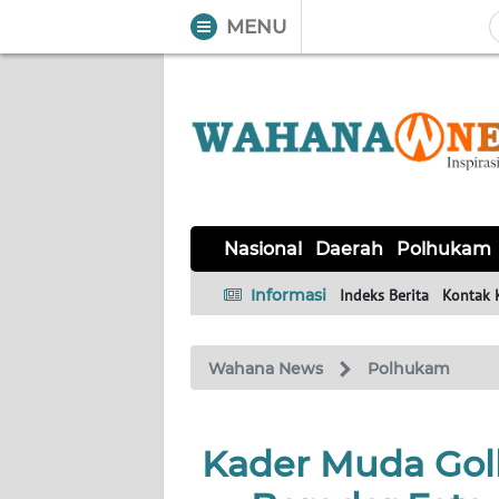
MENU
WAHANA
Tutup
TV
NASIONAL
DAERAH
POLHUKAM
KRIMINAL
EKUIN
SAINS-
KESEHATAN
INTERNASIONAL
Nasional
Daerah
Polhukam
TEKNO
Informasi
Indeks Berita
Kontak 
SERBA-
PENDIDIKAN
OLAHRAGA
OPINI
SERBI
Wahana News
Polhukam
EDITORIAL
Kader Muda Golk
Informasi