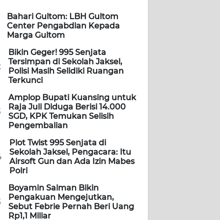
Bahari Gultom: LBH Gultom
Center Pengabdian Kepada
Marga Gultom
Bikin Geger! 995 Senjata
Tersimpan di Sekolah Jaksel,
2
Polisi Masih Selidiki Ruangan
Terkunci
Amplop Bupati Kuansing untuk
Raja Juli Diduga Berisi 14.000
3
SGD, KPK Temukan Selisih
Pengembalian
Plot Twist 995 Senjata di
Sekolah Jaksel, Pengacara: Itu
4
Airsoft Gun dan Ada Izin Mabes
Polri
Boyamin Saiman Bikin
Pengakuan Mengejutkan,
5
Sebut Febrie Pernah Beri Uang
Rp1,1 Miliar