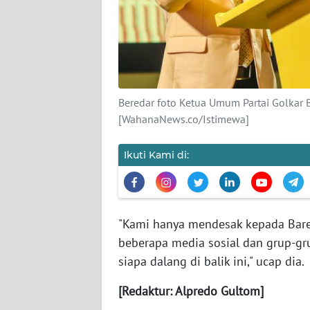
KARIR
DISCLAIMER
Wahana
News
Beredar foto Ketua Umum Partai Golkar 
Regional
[WahanaNews.co/Istimewa]
WN
SUMUT
Ikuti Kami di:
WN
JAKARTA
"Kami hanya mendesak kepada Baresk
beberapa media sosial dan grup-gru
WN
JABAR
siapa dalang di balik ini," ucap dia.
[Redaktur: Alpredo Gultom]
WN
BANTEN