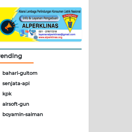
rending
bahari-gultom
senjata-api
kpk
airsoft-gun
boyamin-saiman