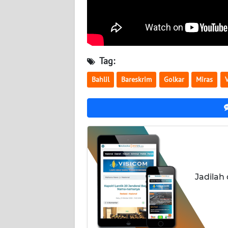
SERAMBI
WN
JAMBI
Tag:
WN
Bahlil
Bareskrim
Golkar
Miras
V
SULTRA
WN
NTB
WN
SULTENG
Jadilah
WN
SULBAR
WN