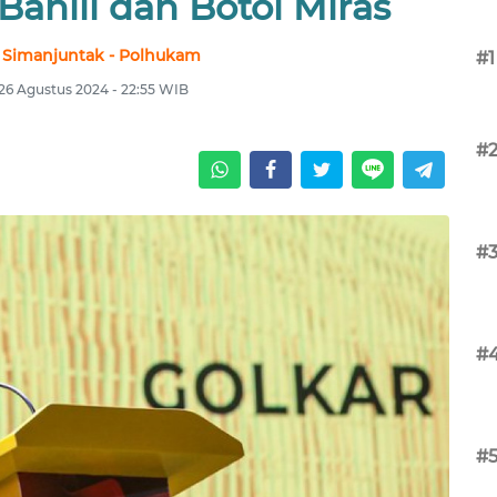
Bahlil dan Botol Miras
 Simanjuntak - Polhukam
#1
 26 Agustus 2024 - 22:55 WIB
#
#
#
#