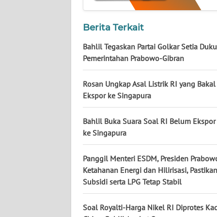
BABEL
Berita Terkait
WN
SUMBAR
Bahlil Tegaskan Partai Golkar Setia Duk
Pemerintahan Prabowo-Gibran
WN
SUMSEL
Rosan Ungkap Asal Listrik RI yang Bakal
Ekspor ke Singapura
WN
BENGKULU
Bahlil Buka Suara Soal RI Belum Ekspor 
ke Singapura
WN
LAMPUNG
Panggil Menteri ESDM, Presiden Prabow
Ketahanan Energi dan Hilirisasi, Pastik
WN
Subsidi serta LPG Tetap Stabil
JATENG
Soal Royalti-Harga Nikel RI Diprotes Ka
WN