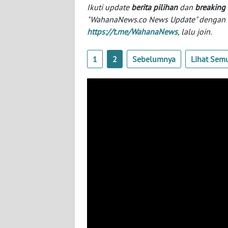
Ikuti update
berita pilihan
dan
breaking
"WahanaNews.co News Update" dengan ins
WN
https://t.me/WahanaNews
, lalu join.
NTT
1
2
Sebelumnya
Lihat Sem
WN
KEPRI
WN
PAPUA
WN
PAPUA
BARAT
WN
RIAU
WN