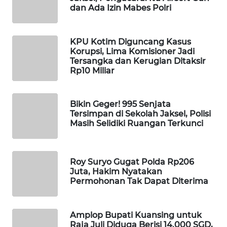
dan Ada Izin Mabes Polri
WAHANA
SPORT
KPU Kotim Diguncang Kasus
WAHANA
Korupsi, Lima Komisioner Jadi
Tersangka dan Kerugian Ditaksir
UMKM
Rp10 Miliar
WAHANA
SELEB
Bikin Geger! 995 Senjata
Tersimpan di Sekolah Jaksel, Polisi
Masih Selidiki Ruangan Terkunci
WAHANA
PERSONA
Roy Suryo Gugat Polda Rp206
WAHANA
Juta, Hakim Nyatakan
OTOMOTIF
Permohonan Tak Dapat Diterima
WAHANA
HEALTH
Amplop Bupati Kuansing untuk
Raja Juli Diduga Berisi 14.000 SGD,