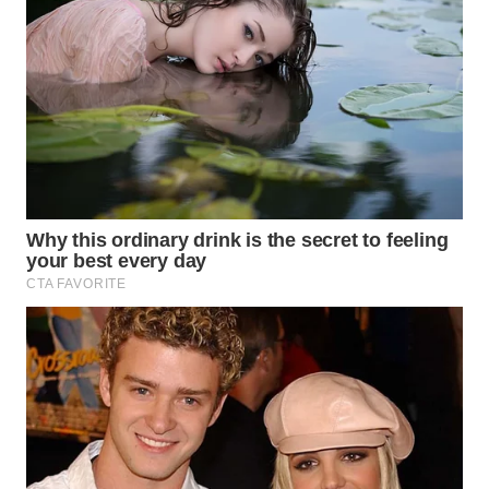
WN
INDRAMAYU
WN
KUNINGAN
WN
MAJALENGKA
WN
SUBANG
WN
SUKABUMI
WN
PURWAKARTA