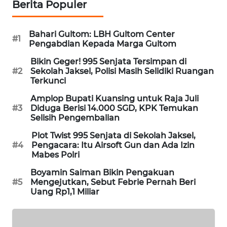
Berita Populer
MAWAKA
ID
Bahari Gultom: LBH Gultom Center
#1
Pengabdian Kepada Marga Gultom
MARTABAT
Bikin Geger! 995 Senjata Tersimpan di
NET
#2
Sekolah Jaksel, Polisi Masih Selidiki Ruangan
Terkunci
PLN
Amplop Bupati Kuansing untuk Raja Juli
WATCH
#3
Diduga Berisi 14.000 SGD, KPK Temukan
Selisih Pengembalian
MKLI
Plot Twist 995 Senjata di Sekolah Jaksel,
#4
Pengacara: Itu Airsoft Gun dan Ada Izin
Mabes Polri
LPKKI
Boyamin Saiman Bikin Pengakuan
#5
Mengejutkan, Sebut Febrie Pernah Beri
LKKI
Uang Rp1,1 Miliar
KOPEKLIN