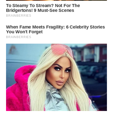
WN
NATUNA
WN
BINTAN
WN
MANDALIKA
WN
LIKUPANG
WN
LABUANBAJO
WN
BORNEO