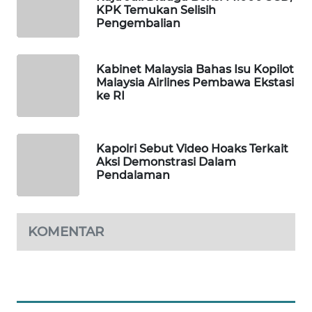
KPK Temukan Selisih
WAHANA
Pengembalian
DESA
WISATA
Kabinet Malaysia Bahas Isu Kopilot
LAPAK
Malaysia Airlines Pembawa Ekstasi
WAHANA
ke RI
Wahana
Network
Kapolri Sebut Video Hoaks Terkait
Aksi Demonstrasi Dalam
Pendalaman
KONSUMEN
LISTRIK
KOMENTAR
MASYARAKAT
KELISTRIKAN
WALINKI
ID