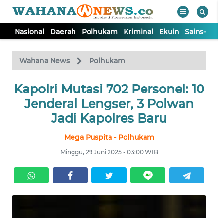
Nasional
Daerah
Polhukam
Kriminal
Ekuin
Sains-Te
WAHANA
Tutup
TV
Wahana News
Polhukam
Kapolri Mutasi 702 Personel: 10
NASIONAL
Jenderal Lengser, 3 Polwan
DAERAH
Jadi Kapolres Baru
Mega Puspita - Polhukam
POLHUKAM
Minggu, 29 Juni 2025 - 03:00 WIB
KRIMINAL
EKUIN