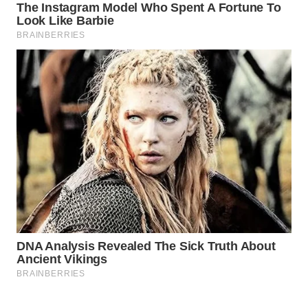
Wahana
Media
Group
WAHANA
NEWS
WAHANA
TANI
WAHANA
ADVOKAT
WAHANA
INFRASTRUKTUR
WAHANA
KONSUMEN