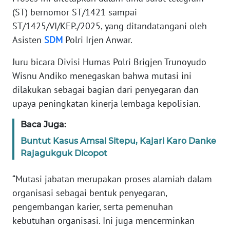
(ST) bernomor ST/1421 sampai
KARIR
ST/1425/VI/KEP./2025, yang ditandatangani oleh
Asisten
SDM
Polri Irjen Anwar.
DISCLAIMER
Juru bicara Divisi Humas Polri Brigjen Trunoyudo
Wisnu Andiko menegaskan bahwa mutasi ini
Wahana
News
dilakukan sebagai bagian dari penyegaran dan
Regional
upaya peningkatan kinerja lembaga kepolisian.
WN
Baca Juga:
SUMUT
Buntut Kasus Amsal Sitepu, Kajari Karo Danke
Rajagukguk Dicopot
WN
JAKARTA
“Mutasi jabatan merupakan proses alamiah dalam
organisasi sebagai bentuk penyegaran,
WN
pengembangan karier, serta pemenuhan
JABAR
kebutuhan organisasi. Ini juga mencerminkan