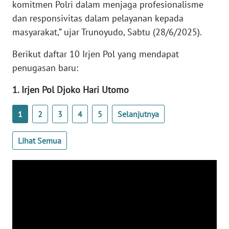
komitmen Polri dalam menjaga profesionalisme
WN
dan responsivitas dalam pelayanan kepada
BANTEN
masyarakat,” ujar Trunoyudo, Sabtu (28/6/2025).
WN
Berikut daftar 10 Irjen Pol yang mendapat
NTT
penugasan baru:
WN
1. Irjen Pol Djoko Hari Utomo
KEPRI
1
2
3
4
5
Selanjutnya
WN
PAPUA
Lihat Semua
WN
PAPUA
BARAT
WN
RIAU