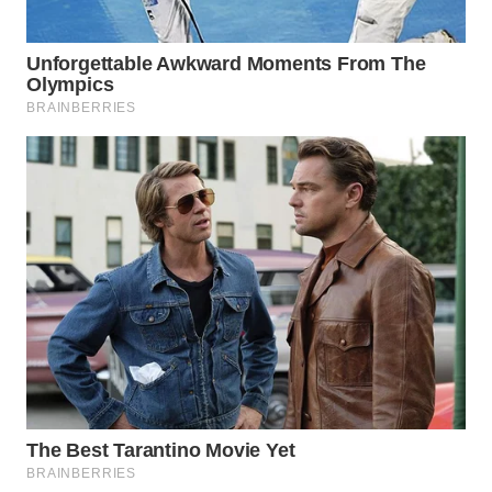
WN
KALTARA
WN
KALSEL
WN
KALTIM
WN
SULSEL
WN
GORONTALO
WN
SULUT