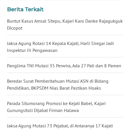
WN
Berita Terkait
BABEL
Buntut Kasus Amsal Sitepu, Kajari Karo Danke Rajagukguk
Dicopot
WN
SUMBAR
Jaksa Agung Rotasi 14 Kepala Kajati, Harli Siregar Jadi
Inspektur III Pengawasan
WN
SUMSEL
Panglima TNI Mutasi 35 Perwira, Ada 27 Pati dan 8 Pamen
WN
BENGKULU
Beredar Surat Pemberitahuan Mutasi ASN di Bidang
Pendidikan, BKPSDM Nias Barat Pastikan Hoaks
WN
LAMPUNG
Parada Situmorang Promosi ke Kejati Babel, Kajari
Gunungsitoli Dijabat Firman Halawa
WN
JATENG
Jaksa Agung Mutasi 73 Pejabat, di Antaranya 17 Kajati