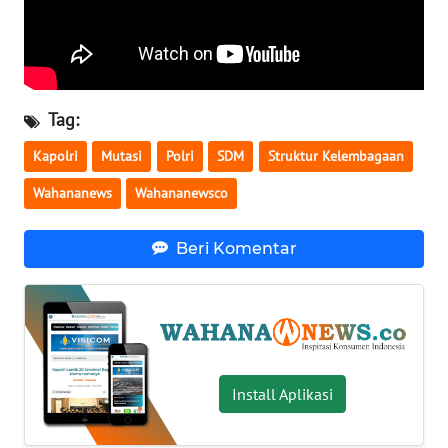
WN
SERAMBI
WN
Tag:
JAMBI
Kapolri
Mutasi
Polri
SDM
Struktur Kelembagaan
WN
Wahananews
Wahananewsco
SULTRA
Beri Komentar
WN
NTB
WN
SULTENG
Install Aplikasi
WN
SULBAR