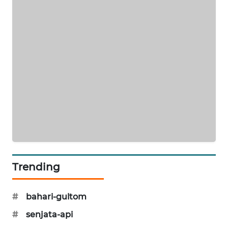
PORTAL
KONSUMEN
FORWAMKI
ALPERKLINAS
FORJASIDA
TAMBANG
NEWS
Trending
SITUNGIR
NEWS
#
bahari-gultom
SIDIKALANG
#
senjata-api
NEWS