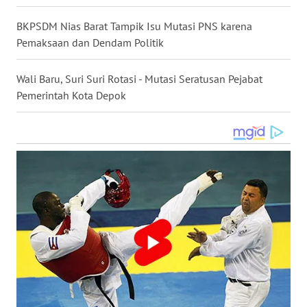
WN
BKPSDM Nias Barat Tampik Isu Mutasi PNS karena
NUSANTARA
Pemaksaan dan Dendam Politik
WN
Wali Baru, Suri Suri Rotasi - Mutasi Seratusan Pejabat
JOGJA
Pemerintah Kota Depok
WN
JATIM
WN
BALI
WN
KALBAR
WN
KALTENG