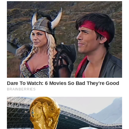
WN
MALUKU
WN
MALUT
WN
DAIRI
WN
DANAU
TOBA
WN
NIAS
WN
LANGKAT