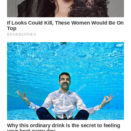
TAPANULI
TENGAH
WN DELI
SERDANG
WN
TEBING
TINGGI
WN
PAKPAK
WN
KARAWANG
WN
BEKASI