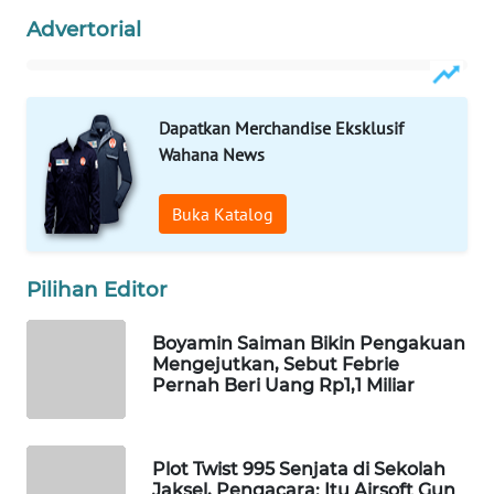
Advertorial
WAHANA
LISTRIK
WAHANA
Dapatkan Merchandise Eksklusif
TRAVEL
Wahana News
WAHANA
Buka Katalog
TV
WAHANANEWS
Pilihan Editor
ID
Boyamin Saiman Bikin Pengakuan
WAHANANEWS
Mengejutkan, Sebut Febrie
CO ID
Pernah Beri Uang Rp1,1 Miliar
WAHANANEWS
NET
Plot Twist 995 Senjata di Sekolah
Jaksel, Pengacara: Itu Airsoft Gun