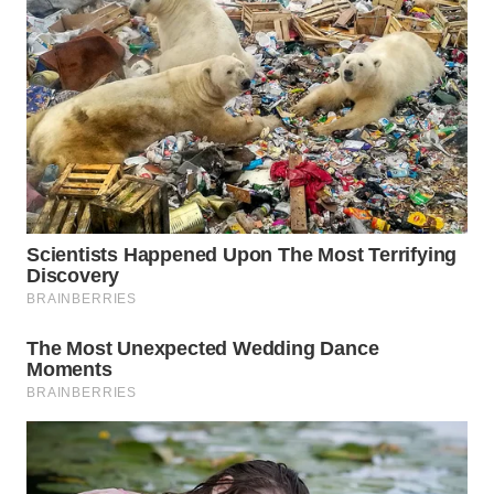
WN
SUMEDANG
WN
CIANJUR
WN
KEPULAUAN
SERIBU
WN
TANGERANG
WN
BINJAI
WN
CIREBON