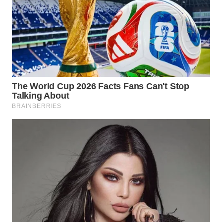
WN
TAPANULI
SELATAN
WN
TANJUNG
LESUNG
WN
KARO
WN
SIMALUNGUN
WN
LABUHANBATU
WN