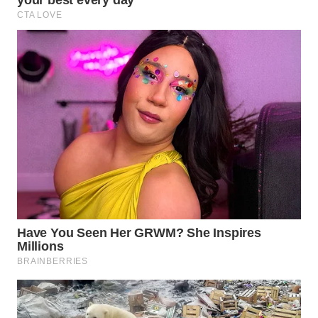
WN
BOGOR
WN
DEPOK
WN
TAPANULI
UTARA
WN
SAMOSIR
WN
PADANG
LAWAS