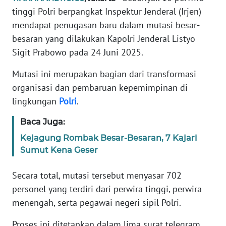
Informasi
tinggi Polri berpangkat Inspektur Jenderal (Irjen)
mendapat penugasan baru dalam mutasi besar-
INDEKS
BERITA
besaran yang dilakukan Kapolri Jenderal Listyo
Sigit Prabowo pada 24 Juni 2025.
KONTAK
Mutasi ini merupakan bagian dari transformasi
KAMI
organisasi dan pembaruan kepemimpinan di
lingkungan
Polri
.
INFO
IKLAN
Baca Juga:
TENTANG
Kejagung Rombak Besar-Besaran, 7 Kajari
KAMI
Sumut Kena Geser
Secara total, mutasi tersebut menyasar 702
PEDOMAN
MEDIA
personel yang terdiri dari perwira tinggi, perwira
SIBER
menengah, serta pegawai negeri sipil Polri.
REDAKSI
Proses ini ditetapkan dalam lima surat telegram