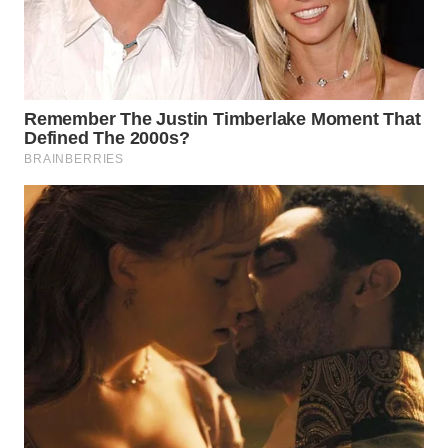
WN
PRIANGAN
TIMUR
WN
SEMARANG
WN
SOLO
WN
BOROBUDUR
WN
MADURA
WN
SURABAYA