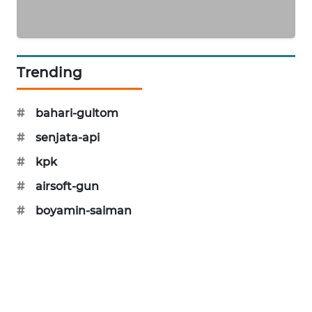
KARING
NEWS
JURNAL
Trending
MARITIM
HUMBANG
#
bahari-gultom
NEWS
#
senjata-api
#
kpk
GARONGGANG
NEWS
#
airsoft-gun
#
boyamin-saiman
FISUELRI
ID
ENERGI
NEWS