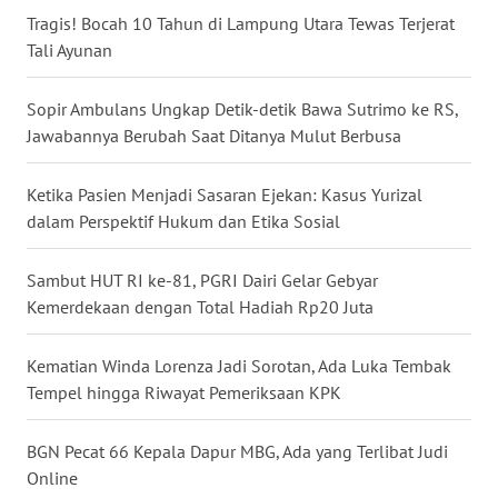
Tragis! Bocah 10 Tahun di Lampung Utara Tewas Terjerat
WN
Tali Ayunan
NUSANTARA
Sopir Ambulans Ungkap Detik-detik Bawa Sutrimo ke RS,
WN
JOGJA
Jawabannya Berubah Saat Ditanya Mulut Berbusa
WN
Ketika Pasien Menjadi Sasaran Ejekan: Kasus Yurizal
JATIM
dalam Perspektif Hukum dan Etika Sosial
WN
Sambut HUT RI ke-81, PGRI Dairi Gelar Gebyar
BALI
Kemerdekaan dengan Total Hadiah Rp20 Juta
WN
Kematian Winda Lorenza Jadi Sorotan, Ada Luka Tembak
KALBAR
Tempel hingga Riwayat Pemeriksaan KPK
WN
BGN Pecat 66 Kepala Dapur MBG, Ada yang Terlibat Judi
KALTENG
Online