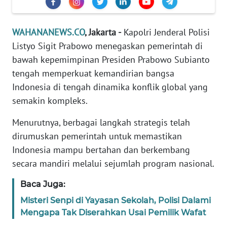
Informasi
INDEKS
WAHANANEWS.CO
, Jakarta -
Kapolri Jenderal Polisi
BERITA
Listyo Sigit Prabowo menegaskan pemerintah di
bawah kepemimpinan Presiden Prabowo Subianto
KONTAK
tengah memperkuat kemandirian bangsa
KAMI
Indonesia di tengah dinamika konflik global yang
semakin kompleks.
INFO
IKLAN
Menurutnya, berbagai langkah strategis telah
dirumuskan pemerintah untuk memastikan
TENTANG
Indonesia mampu bertahan dan berkembang
KAMI
secara mandiri melalui sejumlah program nasional.
PEDOMAN
Baca Juga:
MEDIA
SIBER
Misteri Senpi di Yayasan Sekolah, Polisi Dalami
Mengapa Tak Diserahkan Usai Pemilik Wafat
REDAKSI