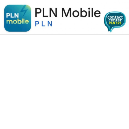
WAHANA MEDIA GROUP
|
|
|
WAHANA NEWS co
WAHANA TANI
WAHANA ADVOKAT
|
|
WAHANA INFRASTRUKTUR
WAHANA KONSUMEN
|
|
|
WAHANA LISTRIK
WAHANA TRAVEL
WAHANA TV