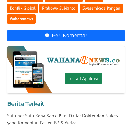
Konflik Global
Prabowo Subianto
Swasembada Pangan
WN
BABEL
Wahananews
WN
Beri Komentar
SUMBAR
WN
SUMSEL
WN
Install Aplikasi
BENGKULU
WN
LAMPUNG
Berita Terkait
Satu per Satu Kena Sanksi! Ini Daftar Dokter dan Nakes
WN
yang Komentari Pasien BPJS Yurizal
JATENG