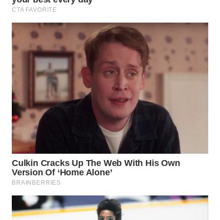
Wahana
Media
Group
WAHANA
NEWS
WAHANA
TANI
WAHANA
ADVOKAT
WAHANA
INFRASTRUKTUR
WAHANA
KONSUMEN