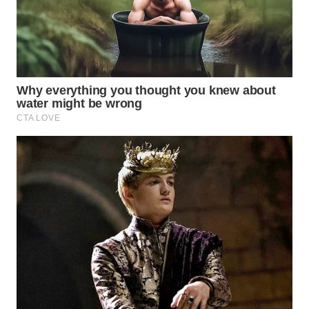
TAPANULI
TENGAH
WN DELI
SERDANG
WN
TEBING
TINGGI
WN
PAKPAK
WN
KARAWANG
WN
BEKASI