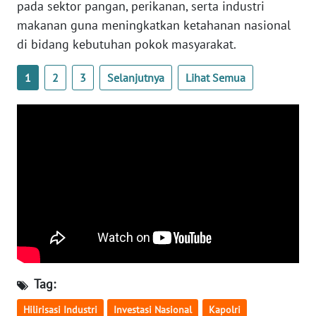
pada sektor pangan, perikanan, serta industri
WN
makanan guna meningkatkan ketahanan nasional
SERAMBI
di bidang kebutuhan pokok masyarakat.
WN
1
2
3
Selanjutnya
Lihat Semua
JAMBI
WN
SULTRA
WN
NTB
WN
SULTENG
Tag:
WN
SULBAR
Hilirisasi Industri
Investasi Nasional
Kapolri