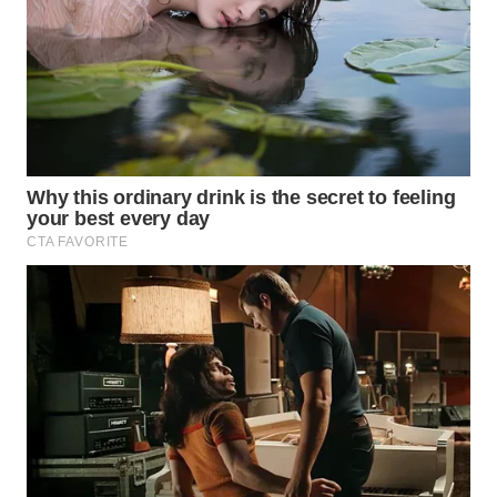
WN
PRIANGAN
TIMUR
WN
SEMARANG
WN
SOLO
WN
BOROBUDUR
WN
MADURA
WN
SURABAYA