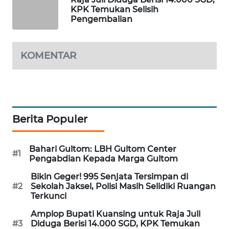
KPK Temukan Selisih
PORTAL
Pengembalian
KONSUMEN
FORWAMKI
KOMENTAR
ALPERKLINAS
FORJASIDA
Berita Populer
TAMBANG
NEWS
Bahari Gultom: LBH Gultom Center
#1
Pengabdian Kepada Marga Gultom
SITUNGIR
Bikin Geger! 995 Senjata Tersimpan di
NEWS
#2
Sekolah Jaksel, Polisi Masih Selidiki Ruangan
Terkunci
SIDIKALANG
Amplop Bupati Kuansing untuk Raja Juli
NEWS
#3
Diduga Berisi 14.000 SGD, KPK Temukan