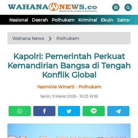
Nasional
Daerah
Polhukam
Kriminal
Ekuin
Sains-Te
WAHANA
Tutup
TV
Wahana News
Polhukam
NASIONAL
Kapolri: Pemerintah Perkuat
Kemandirian Bangsa di Tengah
DAERAH
Konflik Global
Yasminia Winarti - Polhukam
POLHUKAM
Senin, 9 Maret 2026 - 10:25 WIB
KRIMINAL
EKUIN