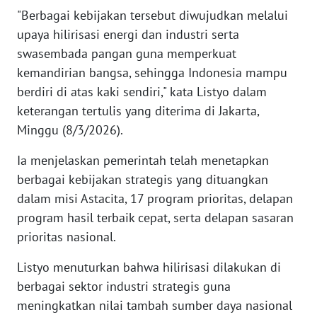
"Berbagai kebijakan tersebut diwujudkan melalui
upaya hilirisasi energi dan industri serta
KARIR
swasembada pangan guna memperkuat
DISCLAIMER
kemandirian bangsa, sehingga Indonesia mampu
berdiri di atas kaki sendiri," kata Listyo dalam
Wahana
keterangan tertulis yang diterima di Jakarta,
News
Minggu (8/3/2026).
Regional
Ia menjelaskan pemerintah telah menetapkan
WN
berbagai kebijakan strategis yang dituangkan
SUMUT
dalam misi Astacita, 17 program prioritas, delapan
program hasil terbaik cepat, serta delapan sasaran
WN
prioritas nasional.
JAKARTA
Listyo menuturkan bahwa hilirisasi dilakukan di
WN
berbagai sektor industri strategis guna
JABAR
meningkatkan nilai tambah sumber daya nasional