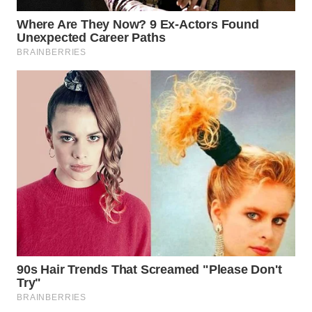
WN
BOGOR
WN
DEPOK
WN
TAPANULI
UTARA
WN
SAMOSIR
WN
PADANG
LAWAS