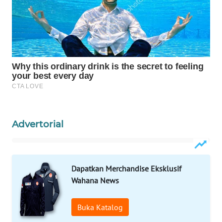
WAHANA
SPORT
WAHANA
UMKM
WAHANA
SELEB
WAHANA
Advertorial
PERSONA
WAHANA
Dapatkan Merchandise Eksklusif
OTOMOTIF
Wahana News
WAHANA
HEALTH
Buka Katalog