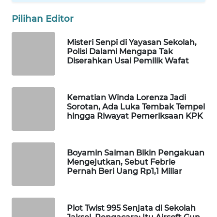
WAHANA
Pilihan Editor
DESA
WISATA
Misteri Senpi di Yayasan Sekolah,
Polisi Dalami Mengapa Tak
LAPAK
Diserahkan Usai Pemilik Wafat
WAHANA
Wahana
Kematian Winda Lorenza Jadi
Network
Sorotan, Ada Luka Tembak Tempel
hingga Riwayat Pemeriksaan KPK
KONSUMEN
LISTRIK
Boyamin Saiman Bikin Pengakuan
MASYARAKAT
Mengejutkan, Sebut Febrie
Pernah Beri Uang Rp1,1 Miliar
KELISTRIKAN
WALINKI
ID
Plot Twist 995 Senjata di Sekolah