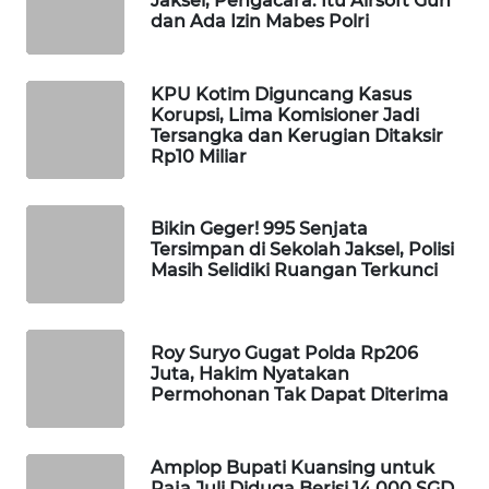
Jaksel, Pengacara: Itu Airsoft Gun
dan Ada Izin Mabes Polri
MAWAKA
ID
KPU Kotim Diguncang Kasus
Korupsi, Lima Komisioner Jadi
MARTABAT
Tersangka dan Kerugian Ditaksir
NET
Rp10 Miliar
PLN
WATCH
Bikin Geger! 995 Senjata
Tersimpan di Sekolah Jaksel, Polisi
Masih Selidiki Ruangan Terkunci
MKLI
LPKKI
Roy Suryo Gugat Polda Rp206
Juta, Hakim Nyatakan
Permohonan Tak Dapat Diterima
LKKI
KOPEKLIN
Amplop Bupati Kuansing untuk
Raja Juli Diduga Berisi 14.000 SGD,