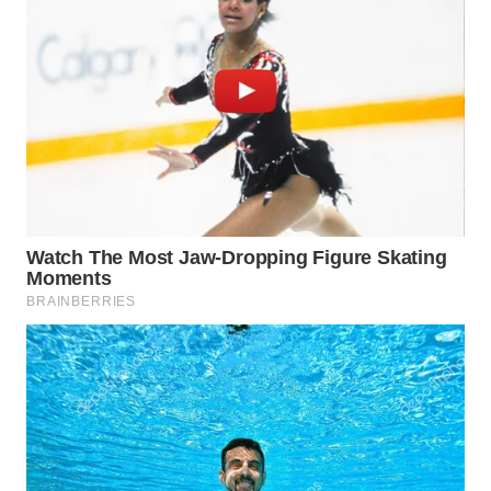
WAHANA
LISTRIK
WAHANA
TRAVEL
WAHANA
TV
WAHANANEWS
ID
WAHANANEWS
CO ID
WAHANANEWS
NET