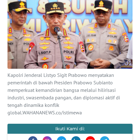
SAINS-TEKNO
KESEHATAN
INTERNASIONAL
SERBA-SERBI
PENDIDIKAN
Kapolri Jenderal Listyo Sigit Prabowo menyatakan
pemerintah di bawah Presiden Prabowo Subianto
memperkuat kemandirian bangsa melalui hilirisasi
OLAHRAGA
industri, swasembada pangan, dan diplomasi aktif di
tengah dinamika konflik
OPINI
global.WAHANANEWS.co/istimewa
EDITORIAL
Ikuti Kami di: