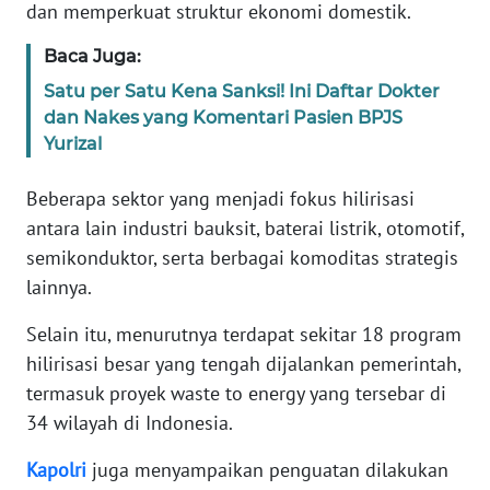
dan memperkuat struktur ekonomi domestik.
WN
BANTEN
Baca Juga:
Satu per Satu Kena Sanksi! Ini Daftar Dokter
WN
dan Nakes yang Komentari Pasien BPJS
NTT
Yurizal
WN
Beberapa sektor yang menjadi fokus hilirisasi
KEPRI
antara lain industri bauksit, baterai listrik, otomotif,
semikonduktor, serta berbagai komoditas strategis
WN
PAPUA
lainnya.
Selain itu, menurutnya terdapat sekitar 18 program
WN
hilirisasi besar yang tengah dijalankan pemerintah,
PAPUA
BARAT
termasuk proyek waste to energy yang tersebar di
34 wilayah di Indonesia.
WN
Kapolri
juga menyampaikan penguatan dilakukan
RIAU