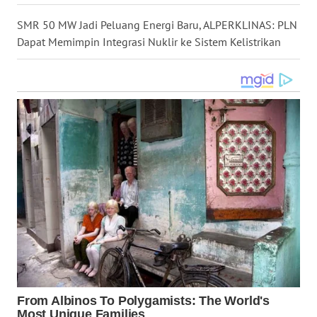
WN
SMR 50 MW Jadi Peluang Energi Baru, ALPERKLINAS: PLN
KALTARA
Dapat Memimpin Integrasi Nuklir ke Sistem Kelistrikan
WN
KALSEL
WN
KALTIM
WN
SULSEL
WN
GORONTALO
WN
SULUT