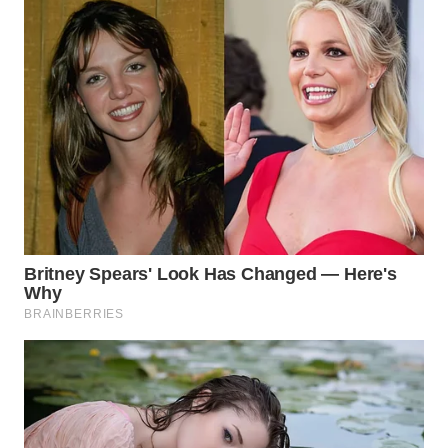
WN
INDRAMAYU
WN
KUNINGAN
WN
MAJALENGKA
WN
SUBANG
WN
SUKABUMI
WN
PURWAKARTA