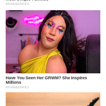
WN
MALUKU
WN
MALUT
WN
DAIRI
WN
DANAU
TOBA
WN
NIAS
WN
LANGKAT