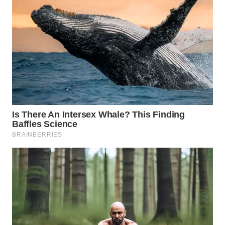
WN
TAPANULI
SELATAN
WN
TANJUNG
LESUNG
WN
KARO
WN
SIMALUNGUN
WN
LABUHANBATU
WN