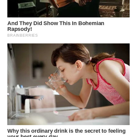
WN
NATUNA
WN
BINTAN
WN
MANDALIKA
WN
LIKUPANG
WN
LABUANBAJO
WN
BORNEO