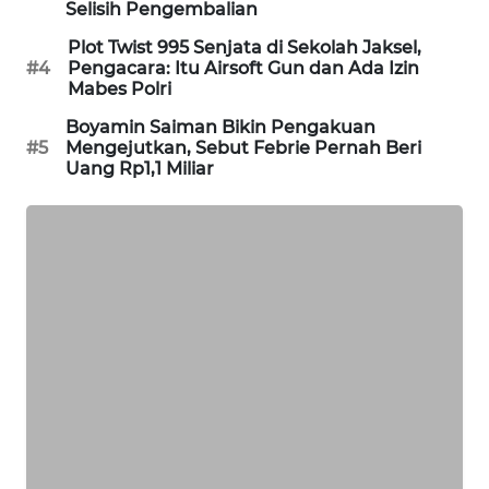
Selisih Pengembalian
SIBARAGAS
Plot Twist 995 Senjata di Sekolah Jaksel,
NEWS
#4
Pengacara: Itu Airsoft Gun dan Ada Izin
Mabes Polri
METRO
Boyamin Saiman Bikin Pengakuan
SIANTAR
#5
Mengejutkan, Sebut Febrie Pernah Beri
NEWS
Uang Rp1,1 Miliar
METRO
MEDAN
NEWS
METRO
JAKARTA
NEWS
KRT
NEWS