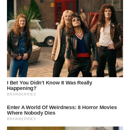
WN
SUMEDANG
WN
CIANJUR
WN
KEPULAUAN
SERIBU
WN
TANGERANG
WN
BINJAI
WN
CIREBON