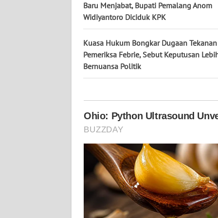
KALTARA
Baru Menjabat, Bupati Pemalang Anom
Widiyantoro Diciduk KPK
WN
KALSEL
Kuasa Hukum Bongkar Dugaan Tekanan
Pemeriksa Febrie, Sebut Keputusan Lebi
WN
Bernuansa Politik
KALTIM
WN
SULSEL
WN
GORONTALO
WN
SULUT
WN
MALUKU