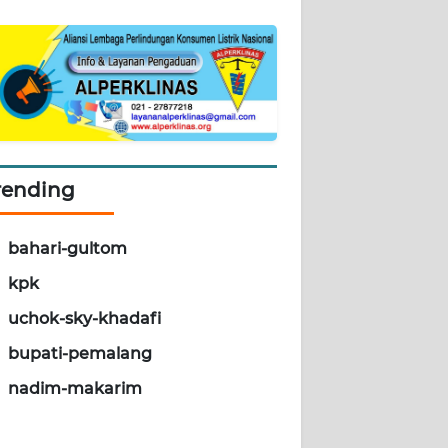
rending
bahari-gultom
kpk
uchok-sky-khadafi
bupati-pemalang
nadim-makarim