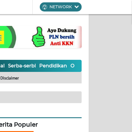
NETWORK
al
Serba-serbi
Pendidikan
Olahraga
Opini
Editoria
Disclaimer
erita Populer