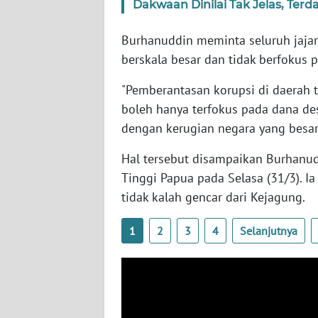
Dakwaan Dinilai Tak Jelas, Terda
SERAMBI
Burhanuddin meminta seluruh jaja
WN
berskala besar dan tidak berfokus 
JAMBI
"Pemberantasan korupsi di daerah t
WN
boleh hanya terfokus pada dana de
SULTRA
dengan kerugian negara yang besar,
WN
Hal tersebut disampaikan Burhanud
NTB
Tinggi Papua pada Selasa (31/3). 
tidak kalah gencar dari Kejagung.
WN
SULTENG
1
2
3
4
Selanjutnya
WN
SULBAR
WN