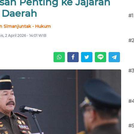
san Penting ke Jajaran
Daerah
#1
n Simanjuntak - Hukum
s, 2 April 2026 - 14:01 WIB
#
#
#
#