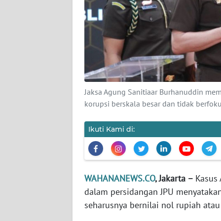
KARIR
DISCLAIMER
Wahana
News
Regional
Jaksa Agung Sanitiaar Burhanuddin mem
WN
korupsi berskala besar dan tidak berfo
SUMUT
Ikuti Kami di:
WN
JAKARTA
WN
WAHANANEWS.CO
, Jakarta –
Kasus 
JABAR
dalam persidangan JPU menyatakan
seharusnya bernilai nol rupiah atau
WN
BANTEN