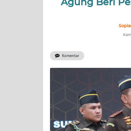
Agung Beri Pe
INDEKS
BERITA
KONTAK
Sopia
KAMI
Kami
INFO
IKLAN
Komentar
TENTANG
KAMI
PEDOMAN
MEDIA
SIBER
REDAKSI