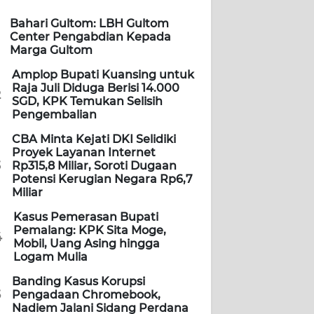
Bahari Gultom: LBH Gultom
Center Pengabdian Kepada
Marga Gultom
Amplop Bupati Kuansing untuk
Raja Juli Diduga Berisi 14.000
2
SGD, KPK Temukan Selisih
Pengembalian
CBA Minta Kejati DKI Selidiki
Proyek Layanan Internet
3
Rp315,8 Miliar, Soroti Dugaan
Potensi Kerugian Negara Rp6,7
Miliar
Kasus Pemerasan Bupati
Pemalang: KPK Sita Moge,
4
Mobil, Uang Asing hingga
Logam Mulia
Banding Kasus Korupsi
5
Pengadaan Chromebook,
Nadiem Jalani Sidang Perdana