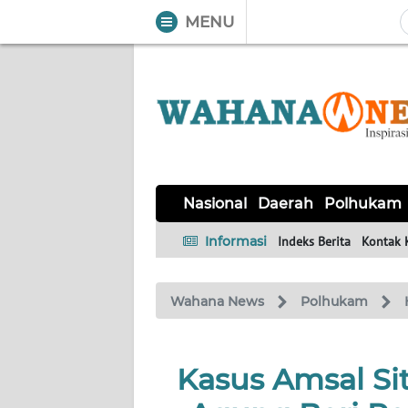
MENU
WAHANA
Tutup
TV
NASIONAL
DAERAH
POLHUKAM
KRIMINAL
EKUIN
SAINS-
KESEHATAN
INTERNASIONAL
Nasional
Daerah
Polhukam
TEKNO
Informasi
Indeks Berita
Kontak 
SERBA-
PENDIDIKAN
OLAHRAGA
OPINI
SERBI
Wahana News
Polhukam
EDITORIAL
Kasus Amsal Sit
Informasi