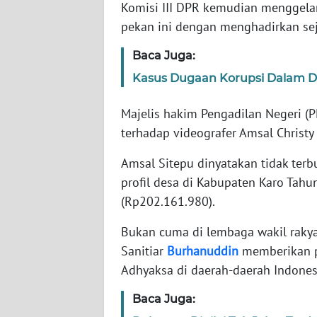
Komisi III DPR kemudian menggel
pekan ini dengan menghadirkan sej
WN
NTT
Baca Juga:
Kasus Dugaan Korupsi Dalam Di
WN
KEPRI
Majelis hakim Pengadilan Negeri (
terhadap videografer Amsal Christy 
WN
PAPUA
Amsal Sitepu dinyatakan tidak ter
profil desa di Kabupaten Karo Tah
WN
(Rp202.161.980).
PAPUA
BARAT
Bukan cuma di lembaga wakil rakyat 
Sanitiar
Burhanuddin
memberikan pe
WN
Adhyaksa di daerah-daerah Indones
RIAU
Baca Juga:
WN