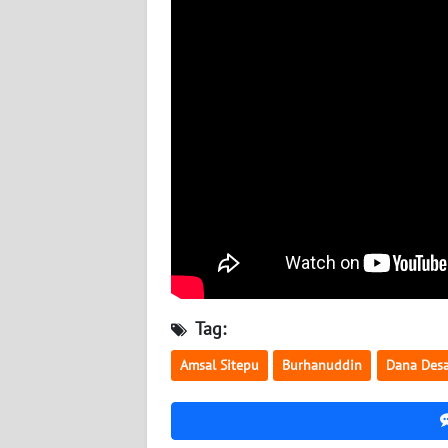
BABEL
WN
SUMBAR
WN
SUMSEL
WN
BENGKULU
WN
LAMPUNG
Tag:
WN
Amsal Sitepu
Burhanuddin
Dana Des
JATENG
WN