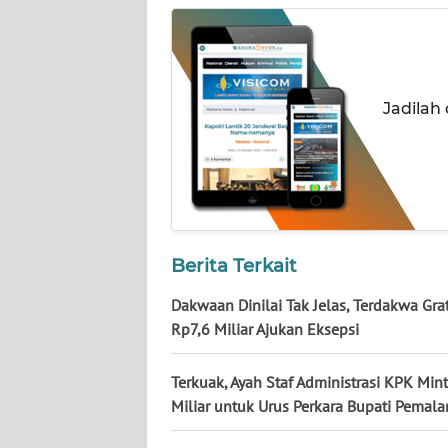
NUSANTARA
WN
JOGJA
Jadilah
WN
JATIM
WN
BALI
Berita Terkait
WN
KALBAR
Dakwaan Dinilai Tak Jelas, Terdakwa Grat
Rp7,6 Miliar Ajukan Eksepsi
WN
KALTENG
Terkuak, Ayah Staf Administrasi KPK Min
Miliar untuk Urus Perkara Bupati Pemal
WN