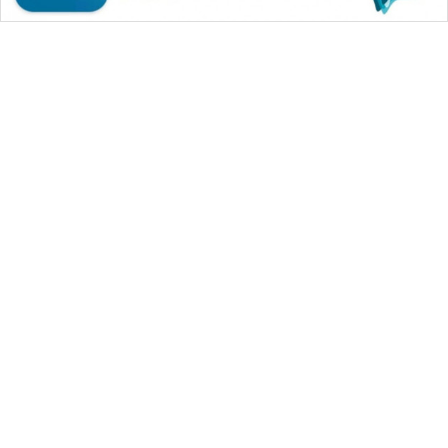
WAHANA MEDIA GROUP
|
|
|
WAHANA NEWS co
WAHANA TANI
WAHANA ADVOKAT
|
|
WAHANA INFRASTRUKTUR
WAHANA KONSUMEN
|
|
|
WAHANA LISTRIK
WAHANA TRAVEL
WAHANA TV
|
|
|
WAHANANEWS id
WAHANANEWS CO ID
WAHANANEWS NET
|
|
|
WAHANA SPORT ID
Wahana UMKM
Wahana Seleb
|
|
|
Wahana Persona
Wahana Otomotif
Wahana Health
|
Wahana Desa Wisata
Lapak Wahana