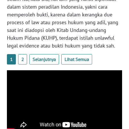
dalam sistem peradilan Indonesia, yakni cara
WN
memperoleh bukti, karena dalam kerangka due
SERAMBI
process of law atau proses hukum yang adil, yang
saat ini diadopsi oleh Kitab Undang-undang
WN
JAMBI
Hukum Pidana (KUHP), terdapat istilah unlawful
legal evidence atau bukti hukum yang tidak sah.
WN
SULTRA
1
2
Selanjutnya
Lihat Semua
WN
NTB
WN
SULTENG
WN
SULBAR