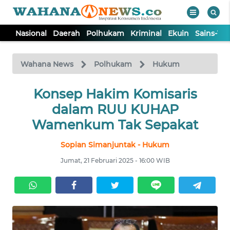
Nasional
Daerah
Polhukam
Kriminal
Ekuin
Sains-Te
WAHANA
Tutup
TV
Wahana News
Polhukam
Hukum
NASIONAL
Konsep Hakim Komisaris
dalam RUU KUHAP
DAERAH
Wamenkum Tak Sepakat
Sopian Simanjuntak - Hukum
POLHUKAM
Jumat, 21 Februari 2025 - 16:00 WIB
KRIMINAL
EKUIN