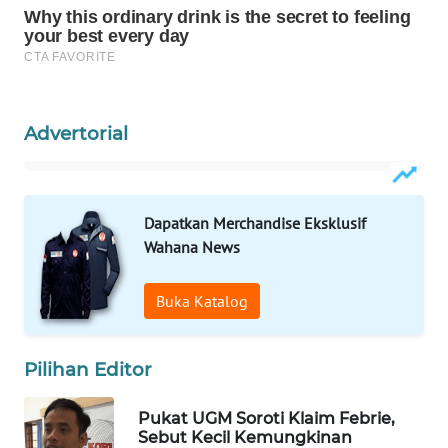
WAHANA
DESA
WISATA
LAPAK
Advertorial
WAHANA
Wahana
Network
Dapatkan Merchandise Eksklusif
Wahana News
KONSUMEN
LISTRIK
Buka Katalog
MASYARAKAT
KELISTRIKAN
Pilihan Editor
WALINKI
Pukat UGM Soroti Klaim Febrie,
ID
Sebut Kecil Kemungkinan