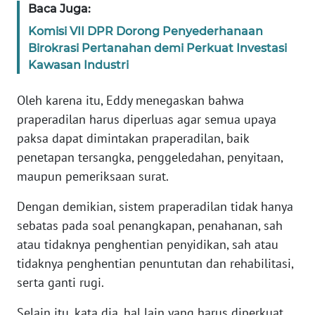
Baca Juga:
WN
BANTEN
Komisi VII DPR Dorong Penyederhanaan
Birokrasi Pertanahan demi Perkuat Investasi
WN
Kawasan Industri
NTT
Oleh karena itu, Eddy menegaskan bahwa
WN
praperadilan harus diperluas agar semua upaya
KEPRI
paksa dapat dimintakan praperadilan, baik
penetapan tersangka, penggeledahan, penyitaan,
WN
maupun pemeriksaan surat.
PAPUA
Dengan demikian, sistem praperadilan tidak hanya
WN
sebatas pada soal penangkapan, penahanan, sah
PAPUA
atau tidaknya penghentian penyidikan, sah atau
BARAT
tidaknya penghentian penuntutan dan rehabilitasi,
serta ganti rugi.
WN
RIAU
Selain itu, kata dia, hal lain yang harus diperkuat