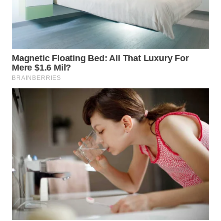
WAHANA
SPORT
WAHANA
UMKM
WAHANA
SELEB
WAHANA
PERSONA
WAHANA
OTOMOTIF
WAHANA
HEALTH