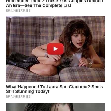
WN
SUMEDANG
WN
CIANJUR
WN
KEPULAUAN
SERIBU
WN
TANGERANG
WN
BINJAI
WN
CIREBON