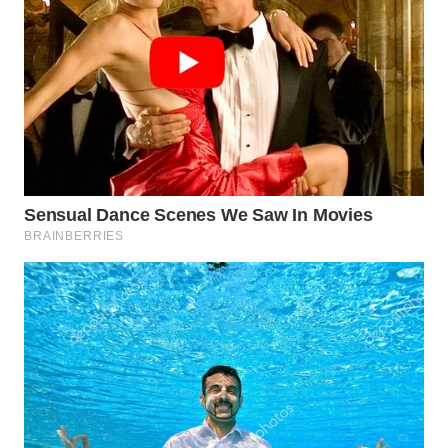
TAPANULI
TENGAH
WN DELI
SERDANG
WN
TEBING
TINGGI
WN
PAKPAK
WN
KARAWANG
WN
BEKASI