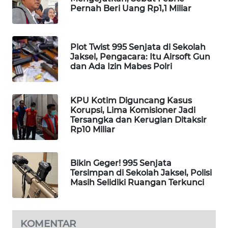
Pernah Beri Uang Rp1,1 Miliar
PORTAL
KONSUMEN
Plot Twist 995 Senjata di Sekolah
FORWAMKI
Jaksel, Pengacara: Itu Airsoft Gun
dan Ada Izin Mabes Polri
ALPERKLINAS
KPU Kotim Diguncang Kasus
FORJASIDA
Korupsi, Lima Komisioner Jadi
Tersangka dan Kerugian Ditaksir
TAMBANG
Rp10 Miliar
NEWS
Bikin Geger! 995 Senjata
SITUNGIR
Tersimpan di Sekolah Jaksel, Polisi
NEWS
Masih Selidiki Ruangan Terkunci
SIDIKALANG
NEWS
KOMENTAR