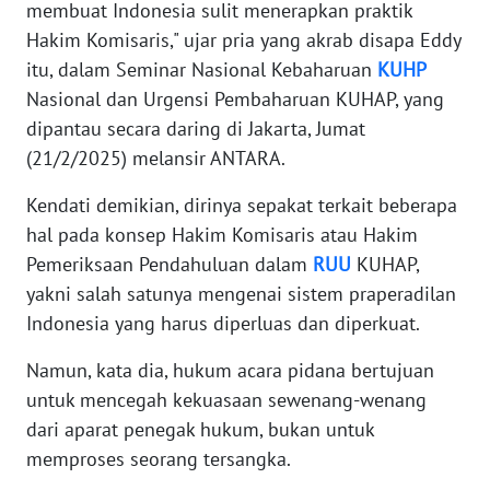
membuat Indonesia sulit menerapkan praktik
Hakim Komisaris," ujar pria yang akrab disapa Eddy
KARIR
itu, dalam Seminar Nasional Kebaharuan
KUHP
Nasional dan Urgensi Pembaharuan KUHAP, yang
DISCLAIMER
dipantau secara daring di Jakarta, Jumat
(21/2/2025) melansir ANTARA.
Wahana
News
Kendati demikian, dirinya sepakat terkait beberapa
Regional
hal pada konsep Hakim Komisaris atau Hakim
Pemeriksaan Pendahuluan dalam
RUU
KUHAP,
WN
SUMUT
yakni salah satunya mengenai sistem praperadilan
Indonesia yang harus diperluas dan diperkuat.
WN
Namun, kata dia, hukum acara pidana bertujuan
JAKARTA
untuk mencegah kekuasaan sewenang-wenang
dari aparat penegak hukum, bukan untuk
WN
JABAR
memproses seorang tersangka.