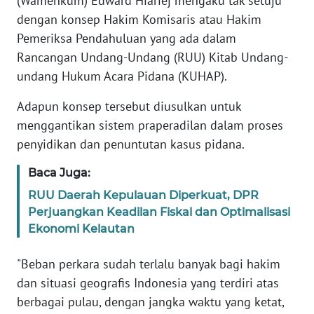
(Wamenkum) Edward Hiariej mengaku tak setuju
Informasi
dengan konsep Hakim Komisaris atau Hakim
INDEKS
Pemeriksa Pendahuluan yang ada dalam
BERITA
Rancangan Undang-Undang (RUU) Kitab Undang-
undang Hukum Acara Pidana (KUHAP).
KONTAK
KAMI
Adapun konsep tersebut diusulkan untuk
menggantikan sistem praperadilan dalam proses
INFO
penyidikan dan penuntutan kasus pidana.
IKLAN
Baca Juga:
TENTANG
RUU Daerah Kepulauan Diperkuat, DPR
KAMI
Perjuangkan Keadilan Fiskal dan Optimalisasi
Ekonomi Kelautan
PEDOMAN
MEDIA
"Beban perkara sudah terlalu banyak bagi hakim
SIBER
dan situasi geografis Indonesia yang terdiri atas
berbagai pulau, dengan jangka waktu yang ketat,
REDAKSI