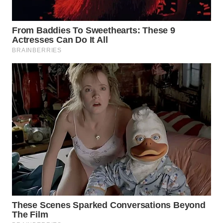
WN
MALUKU
WN
MALUT
WN
DAIRI
WN
DANAU
TOBA
WN
NIAS
WN
LANGKAT