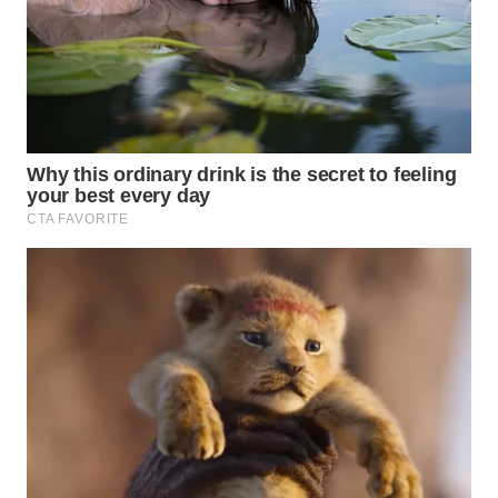
WN
PRIANGAN
TIMUR
WN
SEMARANG
WN
SOLO
WN
BOROBUDUR
WN
MADURA
WN
SURABAYA