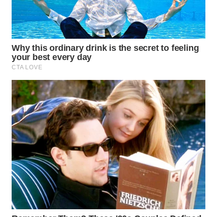
WN
BOGOR
WN
DEPOK
WN
TAPANULI
UTARA
WN
SAMOSIR
WN
PADANG
LAWAS