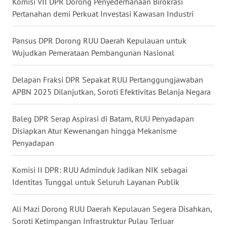
Komisi VII DPR Dorong Penyederhanaan Birokrasi
WN
Pertanahan demi Perkuat Investasi Kawasan Industri
NUSANTARA
Pansus DPR Dorong RUU Daerah Kepulauan untuk
WN
Wujudkan Pemerataan Pembangunan Nasional
JOGJA
Delapan Fraksi DPR Sepakat RUU Pertanggungjawaban
WN
APBN 2025 Dilanjutkan, Soroti Efektivitas Belanja Negara
JATIM
Baleg DPR Serap Aspirasi di Batam, RUU Penyadapan
WN
Disiapkan Atur Kewenangan hingga Mekanisme
BALI
Penyadapan
WN
Komisi II DPR: RUU Adminduk Jadikan NIK sebagai
KALBAR
Identitas Tunggal untuk Seluruh Layanan Publik
WN
Ali Mazi Dorong RUU Daerah Kepulauan Segera Disahkan,
KALTENG
Soroti Ketimpangan Infrastruktur Pulau Terluar