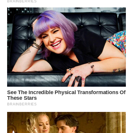
WN
TAPANULI
SELATAN
WN
TANJUNG
LESUNG
WN
KARO
WN
SIMALUNGUN
WN
LABUHANBATU
WN