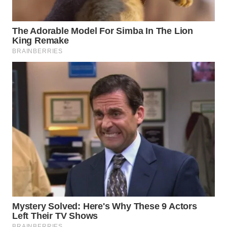
WN
NATUNA
WN
BINTAN
WN
MANDALIKA
WN
LIKUPANG
WN
LABUANBAJO
WN
BORNEO