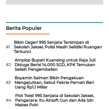
SIBARAGAS
NEWS
METRO
Berita Populer
SIANTAR
NEWS
Bikin Geger! 995 Senjata Tersimpan di
#1
Sekolah Jaksel, Polisi Masih Selidiki Ruangan
METRO
Terkunci
MEDAN
NEWS
Amplop Bupati Kuansing untuk Raja Juli
#2
Diduga Berisi 14.000 SGD, KPK Temukan
Selisih Pengembalian
METRO
JAKARTA
Boyamin Saiman Bikin Pengakuan
NEWS
#3
Mengejutkan, Sebut Febrie Pernah Beri
Uang Rp1,1 Miliar
KRT
Plot Twist 995 Senjata di Sekolah Jaksel,
NEWS
#4
Pengacara: Itu Airsoft Gun dan Ada Izin
Mabes Polri