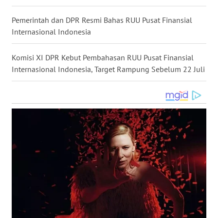
WN
Pemerintah dan DPR Resmi Bahas RUU Pusat Finansial
KALTARA
Internasional Indonesia
WN
KALSEL
Komisi XI DPR Kebut Pembahasan RUU Pusat Finansial
Internasional Indonesia, Target Rampung Sebelum 22 Juli
WN
KALTIM
WN
SULSEL
WN
GORONTALO
WN
SULUT