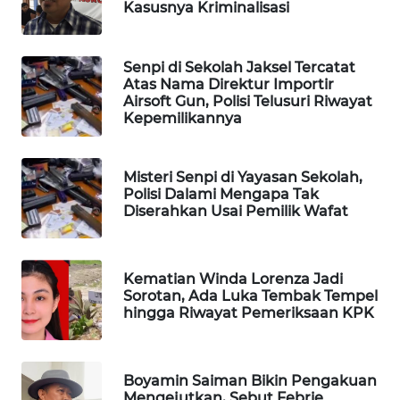
Kasusnya Kriminalisasi
MAWAKA
ID
Senpi di Sekolah Jaksel Tercatat
Atas Nama Direktur Importir
MARTABAT
Airsoft Gun, Polisi Telusuri Riwayat
NET
Kepemilikannya
PLN
Misteri Senpi di Yayasan Sekolah,
WATCH
Polisi Dalami Mengapa Tak
Diserahkan Usai Pemilik Wafat
MKLI
LPKKI
Kematian Winda Lorenza Jadi
Sorotan, Ada Luka Tembak Tempel
hingga Riwayat Pemeriksaan KPK
LKKI
KOPEKLIN
Boyamin Saiman Bikin Pengakuan
Mengejutkan, Sebut Febrie