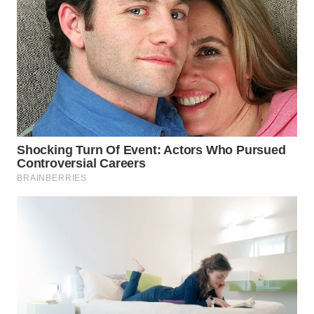
WAHANA
LISTRIK
WAHANA
TRAVEL
WAHANA
TV
WAHANANEWS
ID
WAHANANEWS
CO ID
WAHANANEWS
NET