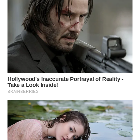
WN
INDRAMAYU
WN
KUNINGAN
WN
MAJALENGKA
WN
SUBANG
WN
SUKABUMI
WN
PURWAKARTA