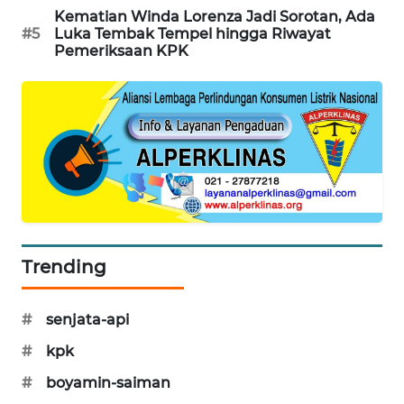
KARING
Kematian Winda Lorenza Jadi Sorotan, Ada
NEWS
#5
Luka Tembak Tempel hingga Riwayat
Pemeriksaan KPK
JURNAL
MARITIM
HUMBANG
NEWS
GARONGGANG
NEWS
Trending
FISUELRI
ID
#
senjata-api
ENERGI
#
kpk
NEWS
#
boyamin-saiman