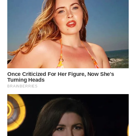
WN
NATUNA
WN
BINTAN
WN
MANDALIKA
WN
LIKUPANG
WN
LABUANBAJO
WN
BORNEO