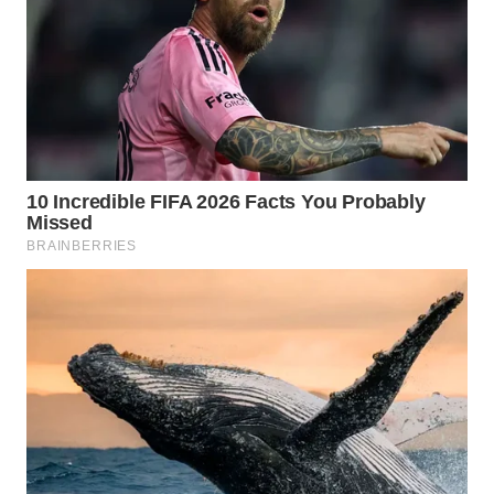
WN
MALUKU
WN
MALUT
WN
DAIRI
WN
DANAU
TOBA
WN
NIAS
WN
LANGKAT