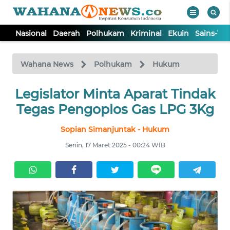
Nasional
Daerah
Polhukam
Kriminal
Ekuin
Sains-Te
WAHANA
Tutup
TV
Wahana News
Polhukam
Hukum
NASIONAL
Legislator Minta Aparat Tindak
Tegas Pengoplos Gas LPG 3Kg
DAERAH
Sopian Simanjuntak - Hukum
Senin, 17 Maret 2025 - 00:24 WIB
POLHUKAM
KRIMINAL
EKUIN