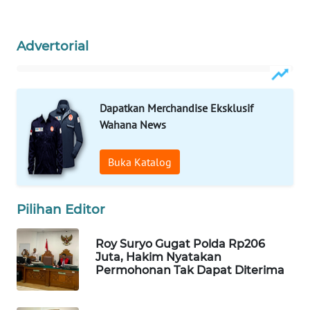
WAHANA
SPORT
Advertorial
WAHANA
UMKM
Dapatkan Merchandise Eksklusif
WAHANA
Wahana News
SELEB
Buka Katalog
WAHANA
PERSONA
Pilihan Editor
WAHANA
OTOMOTIF
Roy Suryo Gugat Polda Rp206
Juta, Hakim Nyatakan
Permohonan Tak Dapat Diterima
WAHANA
HEALTH