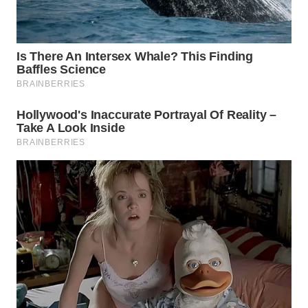
WN
TAPANULI
SELATAN
WN
TANJUNG
LESUNG
WN
KARO
WN
SIMALUNGUN
WN
LABUHANBATU
WN