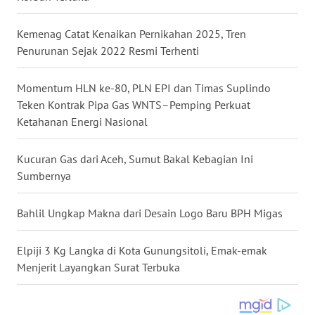
WN
NUSANTARA
Kemenag Catat Kenaikan Pernikahan 2025, Tren
Penurunan Sejak 2022 Resmi Terhenti
WN
JOGJA
Momentum HLN ke-80, PLN EPI dan Timas Suplindo
Teken Kontrak Pipa Gas WNTS–Pemping Perkuat
Ketahanan Energi Nasional
WN
JATIM
Kucuran Gas dari Aceh, Sumut Bakal Kebagian Ini
WN
Sumbernya
BALI
Bahlil Ungkap Makna dari Desain Logo Baru BPH Migas
WN
KALBAR
Elpiji 3 Kg Langka di Kota Gunungsitoli, Emak-emak
Menjerit Layangkan Surat Terbuka
WN
KALTENG