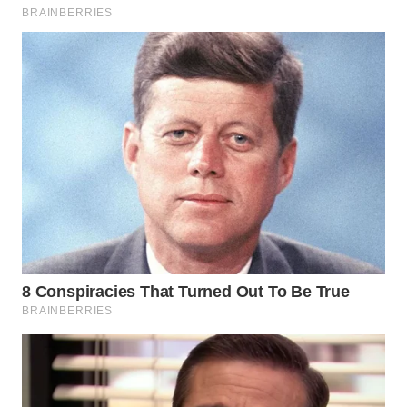
WN
BOGOR
WN
DEPOK
WN
TAPANULI
UTARA
WN
SAMOSIR
WN
PADANG
LAWAS