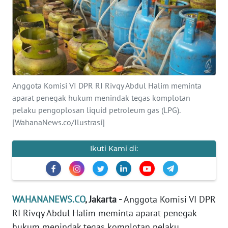
SAINS-TEKNO
KESEHATAN
INTERNASIONAL
Anggota Komisi VI DPR RI Rivqy Abdul Halim meminta
SERBA-SERBI
aparat penegak hukum menindak tegas komplotan
pelaku pengoplosan liquid petroleum gas (LPG).
PENDIDIKAN
[WahanaNews.co/Ilustrasi]
OLAHRAGA
Ikuti Kami di:
OPINI
WAHANANEWS.CO
, Jakarta -
Anggota Komisi VI DPR
EDITORIAL
RI Rivqy Abdul Halim meminta aparat penegak
hukum menindak tegas komplotan pelaku