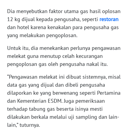
WN
Dia menyebutkan faktor utama gas hasil oplosan
BANTEN
12 kg dijual kepada pengusaha, seperti
restoran
dan hotel karena kenakalan para pengusaha gas
WN
NTT
yang melakukan pengoplosan.
Untuk itu, dia menekankan perlunya pengawasan
WN
KEPRI
melekat guna menutup celah kecurangan
pengoplosan gas oleh pengusaha nakal itu.
WN
“Pengawasan melekat ini dibuat sistemnya, misal
PAPUA
data gas yang dijual dan dibeli pengusaha
dilaporkan ke yang berwenang seperti Pertamina
WN
PAPUA
dan Kementerian ESDM. Juga pemeriksaan
BARAT
terhadap tabung gas beserta isinya mesti
dilakukan berkala melalui uji sampling dan lain-
WN
lain,” tuturnya.
RIAU