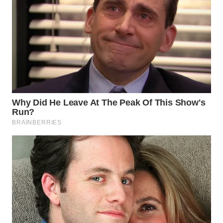
WN
SUMEDANG
WN
CIANJUR
WN
KEPULAUAN
SERIBU
WN
TANGERANG
WN
BINJAI
WN
CIREBON