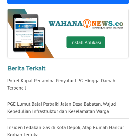
WN
BABEL
WN
SUMBAR
Install Aplikasi
WN
SUMSEL
Berita Terkait
WN
Potret Kapal Pertamina Penyalur LPG Hingga Daerah
BENGKULU
Terpencil
WN
PGE Lumut Balai Perbaiki Jalan Desa Babatan, Wujud
LAMPUNG
Kepedulian Infrastruktur dan Keselamatan Warga
WN
Insiden Ledakan Gas di Kota Depok, Atap Rumah Hancur
JATENG
Korban Terluka