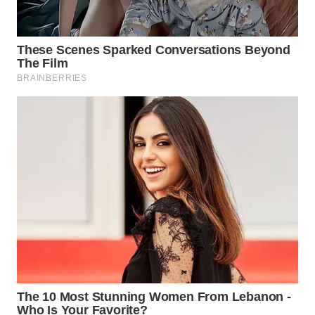
TAPANULI
TENGAH
WN DELI
SERDANG
WN
TEBING
TINGGI
WN
PAKPAK
WN
KARAWANG
WN
BEKASI