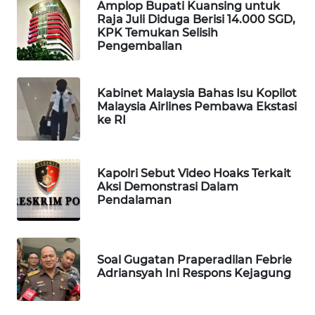
Amplop Bupati Kuansing untuk
WAHANA
Raja Juli Diduga Berisi 14.000 SGD,
DESA
KPK Temukan Selisih
WISATA
Pengembalian
LAPAK
Kabinet Malaysia Bahas Isu Kopilot
WAHANA
Malaysia Airlines Pembawa Ekstasi
ke RI
Wahana
Network
Kapolri Sebut Video Hoaks Terkait
KONSUMEN
Aksi Demonstrasi Dalam
LISTRIK
Pendalaman
MASYARAKAT
KELISTRIKAN
Soal Gugatan Praperadilan Febrie
Adriansyah Ini Respons Kejagung
WALINKI
ID