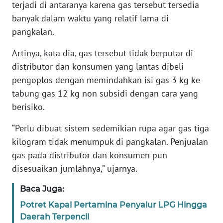
terjadi di antaranya karena gas tersebut tersedia
banyak dalam waktu yang relatif lama di
KARIR
pangkalan.
DISCLAIMER
Artinya, kata dia, gas tersebut tidak berputar di
distributor dan konsumen yang lantas dibeli
Wahana
pengoplos dengan memindahkan isi gas 3 kg ke
News
tabung gas 12 kg non subsidi dengan cara yang
Regional
berisiko.
WN
“Perlu dibuat sistem sedemikian rupa agar gas tiga
SUMUT
kilogram tidak menumpuk di pangkalan. Penjualan
gas pada distributor dan konsumen pun
WN
disesuaikan jumlahnya,” ujarnya.
JAKARTA
Baca Juga:
WN
Potret Kapal Pertamina Penyalur LPG Hingga
JABAR
Daerah Terpencil