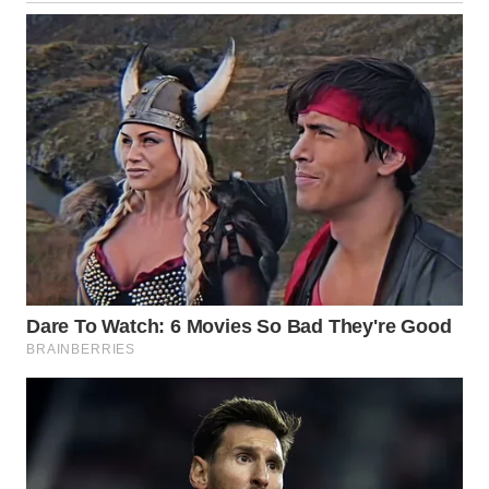
WN
KALTARA
WN
KALSEL
WN
KALTIM
WN
SULSEL
WN
GORONTALO
WN
SULUT