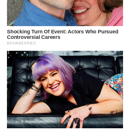
WN
INDRAMAYU
WN
KUNINGAN
WN
MAJALENGKA
WN
SUBANG
WN
SUKABUMI
WN
PURWAKARTA