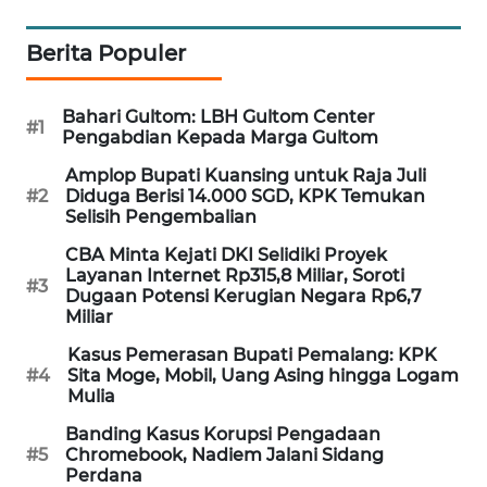
PORTAL
KONSUMEN
Berita Populer
FORWAMKI
Bahari Gultom: LBH Gultom Center
#1
Pengabdian Kepada Marga Gultom
ALPERKLINAS
Amplop Bupati Kuansing untuk Raja Juli
#2
Diduga Berisi 14.000 SGD, KPK Temukan
Selisih Pengembalian
FORJASIDA
CBA Minta Kejati DKI Selidiki Proyek
TAMBANG
Layanan Internet Rp315,8 Miliar, Soroti
#3
Dugaan Potensi Kerugian Negara Rp6,7
NEWS
Miliar
Kasus Pemerasan Bupati Pemalang: KPK
SITUNGIR
#4
Sita Moge, Mobil, Uang Asing hingga Logam
NEWS
Mulia
Banding Kasus Korupsi Pengadaan
SIDIKALANG
#5
Chromebook, Nadiem Jalani Sidang
NEWS
Perdana