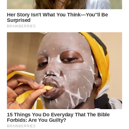
WAHANA
LISTRIK
WAHANA
TRAVEL
WAHANA
TV
WAHANANEWS
ID
WAHANANEWS
CO ID
WAHANANEWS
NET