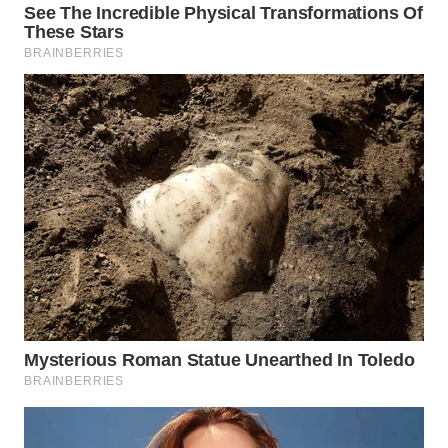
WN
PRIANGAN
TIMUR
WN
SEMARANG
WN
SOLO
WN
BOROBUDUR
WN
MADURA
WN
SURABAYA