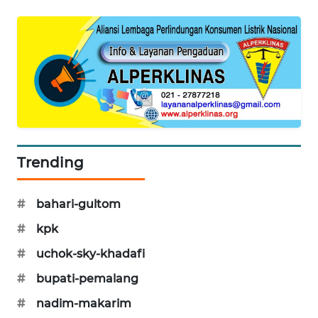
SIBARAGAS
NEWS
METRO
SIANTAR
NEWS
METRO
MEDAN
Trending
NEWS
#
bahari-gultom
METRO
JAKARTA
#
kpk
NEWS
#
uchok-sky-khadafi
KRT
#
bupati-pemalang
NEWS
#
nadim-makarim