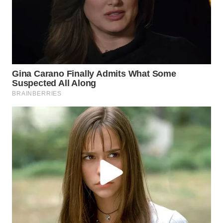
Wahana
Media
Group
WAHANA
NEWS
WAHANA
TANI
WAHANA
ADVOKAT
WAHANA
INFRASTRUKTUR
WAHANA
KONSUMEN