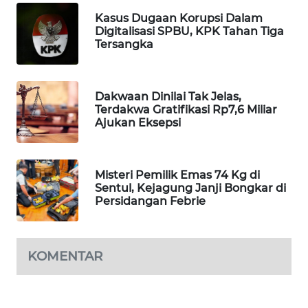
Kasus Dugaan Korupsi Dalam
MAWAKA
Digitalisasi SPBU, KPK Tahan Tiga
ID
Tersangka
MARTABAT
NET
Dakwaan Dinilai Tak Jelas,
Terdakwa Gratifikasi Rp7,6 Miliar
Ajukan Eksepsi
PLN
WATCH
Misteri Pemilik Emas 74 Kg di
MKLI
Sentul, Kejagung Janji Bongkar di
Persidangan Febrie
LPKKI
LKKI
KOMENTAR
KOPEKLIN