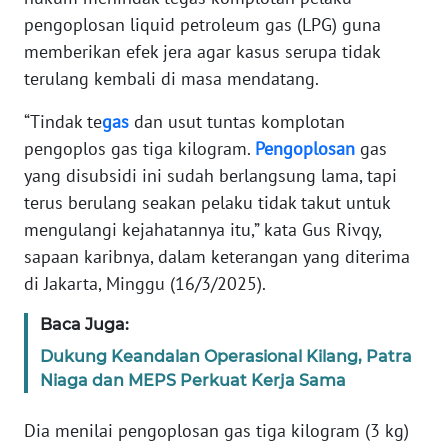
Informasi
pengoplosan liquid petroleum gas (LPG) guna
memberikan efek jera agar kasus serupa tidak
INDEKS
BERITA
terulang kembali di masa mendatang.
“Tindak te
gas
dan usut tuntas komplotan
KONTAK
pengoplos gas tiga kilogram.
Pengoplosan
gas
KAMI
yang disubsidi ini sudah berlangsung lama, tapi
INFO
terus berulang seakan pelaku tidak takut untuk
IKLAN
mengulangi kejahatannya itu,” kata Gus Rivqy,
sapaan karibnya, dalam keterangan yang diterima
TENTANG
di Jakarta, Minggu (16/3/2025).
KAMI
Baca Juga:
PEDOMAN
Dukung Keandalan Operasional Kilang, Patra
MEDIA
Niaga dan MEPS Perkuat Kerja Sama
SIBER
Dia menilai pengoplosan gas tiga kilogram (3 kg)
REDAKSI