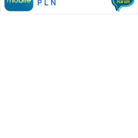
WAHANA MEDIA GROUP
|
|
|
WAHANA NEWS co
WAHANA TANI
WAHANA ADVOKAT
|
|
WAHANA INFRASTRUKTUR
WAHANA KONSUMEN
|
|
|
WAHANA LISTRIK
WAHANA TRAVEL
WAHANA TV
|
|
|
WAHANANEWS id
WAHANANEWS CO ID
WAHANANEWS NET
|
|
|
WAHANA SPORT ID
Wahana UMKM
Wahana Seleb
|
|
|
Wahana Persona
Wahana Otomotif
Wahana Health