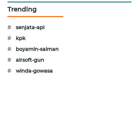
Trending
SIBARAGAS
NEWS
#
senjata-api
METRO
SIANTAR
#
kpk
NEWS
#
boyamin-saiman
#
airsoft-gun
METRO
MEDAN
#
winda-gowasa
NEWS
METRO
JAKARTA
NEWS
KRT
NEWS