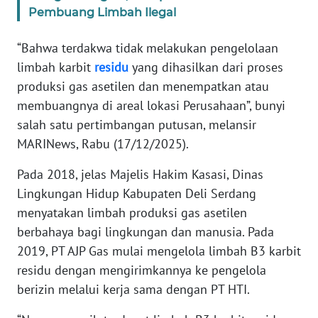
WN
Pembuang Limbah Ilegal
BANTEN
“Bahwa terdakwa tidak melakukan pengelolaan
WN
limbah karbit
residu
yang dihasilkan dari proses
NTT
produksi gas asetilen dan menempatkan atau
membuangnya di areal lokasi Perusahaan”, bunyi
WN
salah satu pertimbangan putusan, melansir
KEPRI
MARINews, Rabu (17/12/2025).
WN
Pada 2018, jelas Majelis Hakim Kasasi, Dinas
PAPUA
Lingkungan Hidup Kabupaten Deli Serdang
menyatakan limbah produksi gas asetilen
WN
berbahaya bagi lingkungan dan manusia. Pada
PAPUA
2019, PT AJP Gas mulai mengelola limbah B3 karbit
BARAT
residu dengan mengirimkannya ke pengelola
berizin melalui kerja sama dengan PT HTI.
WN
RIAU