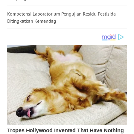
WN
KALTARA
Kompetensi Laboratorium Pengujian Residu Pestisida
Ditingkatkan Kemendag
WN
KALSEL
WN
KALTIM
WN
SULSEL
WN
GORONTALO
WN
SULUT