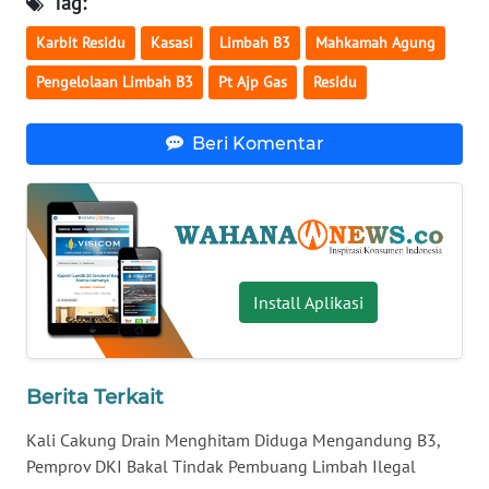
Tag:
WN
Karbit Residu
Kasasi
Limbah B3
Mahkamah Agung
BABEL
Pengelolaan Limbah B3
Pt Ajp Gas
Residu
WN
SUMBAR
Beri Komentar
WN
SUMSEL
WN
BENGKULU
Install Aplikasi
WN
LAMPUNG
Berita Terkait
WN
Kali Cakung Drain Menghitam Diduga Mengandung B3,
JATENG
Pemprov DKI Bakal Tindak Pembuang Limbah Ilegal