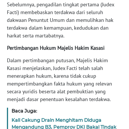
Sebelumnya, pengadilan tingkat pertama (Judex
Facti) membebaskan terdakwa dari seluruh
KARIR
dakwaan Penuntut Umum dan memulihkan hak
terdakwa dalam kemampuan, kedudukan dan
DISCLAIMER
harkat serta martabatnya.
Wahana
Pertimbangan Hukum Majelis Hakim Kasasi
News
Regional
Dalam pertimbangan putusan, Majelis Hakim
Kasasi menjelaskan, Judex Facti telah salah
WN
menerapkan hukum, karena tidak cukup
SUMUT
mempertimbangkan fakta hukum yang relevan
secara yuridis beserta alat pembuktian yang
WN
JAKARTA
menjadi dasar penentuan kesalahan terdakwa.
Baca Juga:
WN
JABAR
Kali Cakung Drain Menghitam Diduga
Mengandung B3, Pemprov DKI Bakal Tindak