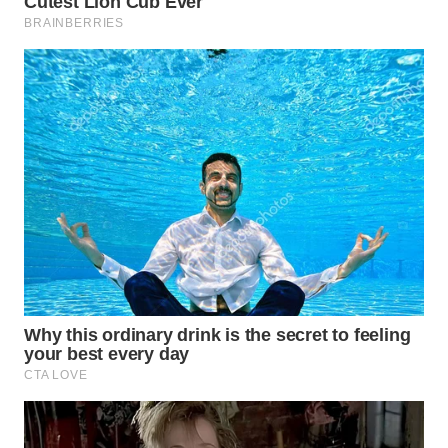
WN
PRIANGAN
TIMUR
WN
SEMARANG
WN
SOLO
WN
BOROBUDUR
WN
MADURA
WN
SURABAYA