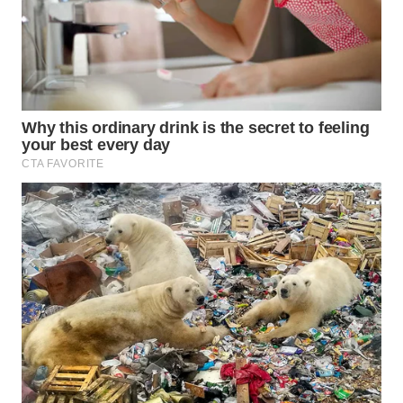
Wahana
Media
Group
WAHANA
NEWS
WAHANA
TANI
WAHANA
ADVOKAT
WAHANA
INFRASTRUKTUR
WAHANA
KONSUMEN