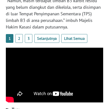
“Namun, masih terdapat limbah B3 karbit residu
yang belum diangkut dan dikelola, serta disimpan
WN
di luar Tempat Penyimpanan Sementara (TPS)
SERAMBI
limbah B3 di area perusahaan.” imbuh Majelis
WN
Hakim Kasasi dalam putusannya.
JAMBI
1
2
3
Selanjutnya
Lihat Semua
WN
SULTRA
WN
NTB
WN
SULTENG
WN
SULBAR