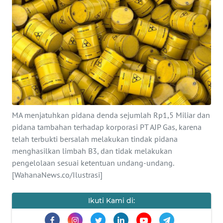
SAINS-TEKNO
KESEHATAN
INTERNASIONAL
SERBA-SERBI
MA menjatuhkan pidana denda sejumlah Rp1,5 Miliar dan
PENDIDIKAN
pidana tambahan terhadap korporasi PT AJP Gas, karena
telah terbukti bersalah melakukan tindak pidana
OLAHRAGA
menghasilkan limbah B3, dan tidak melakukan
pengelolaan sesuai ketentuan undang-undang.
OPINI
[WahanaNews.co/Ilustrasi]
EDITORIAL
Ikuti Kami di: