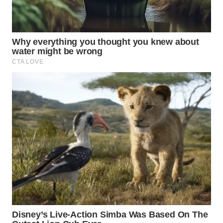
WN
INDRAMAYU
WN
KUNINGAN
WN
MAJALENGKA
WN
SUBANG
WN
SUKABUMI
WN
PURWAKARTA