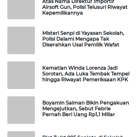
Atas Nama Direktur Importir
Airsoft Gun, Polisi Telusuri Riwayat
WAHANA
Kepemilikannya
SPORT
WAHANA
Misteri Senpi di Yayasan Sekolah,
UMKM
Polisi Dalami Mengapa Tak
Diserahkan Usai Pemilik Wafat
WAHANA
SELEB
Kematian Winda Lorenza Jadi
Sorotan, Ada Luka Tembak Tempel
WAHANA
hingga Riwayat Pemeriksaan KPK
PERSONA
WAHANA
Boyamin Saiman Bikin Pengakuan
OTOMOTIF
Mengejutkan, Sebut Febrie
Pernah Beri Uang Rp1,1 Miliar
WAHANA
HEALTH