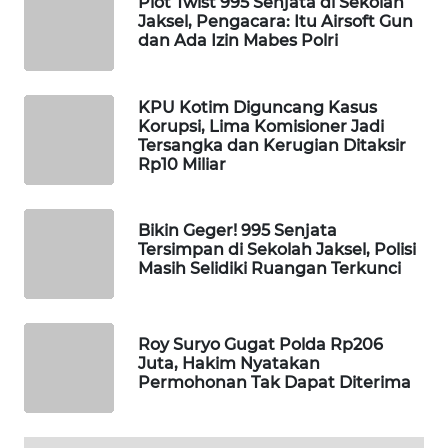
Plot Twist 995 Senjata di Sekolah
WAHANA
Jaksel, Pengacara: Itu Airsoft Gun
dan Ada Izin Mabes Polri
DESA
WISATA
KPU Kotim Diguncang Kasus
LAPAK
Korupsi, Lima Komisioner Jadi
WAHANA
Tersangka dan Kerugian Ditaksir
Rp10 Miliar
Wahana
Network
Bikin Geger! 995 Senjata
Tersimpan di Sekolah Jaksel, Polisi
KONSUMEN
Masih Selidiki Ruangan Terkunci
LISTRIK
MASYARAKAT
Roy Suryo Gugat Polda Rp206
KELISTRIKAN
Juta, Hakim Nyatakan
Permohonan Tak Dapat Diterima
WALINKI
ID