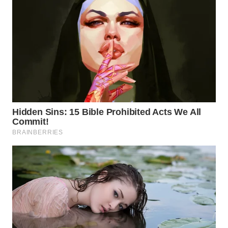
WN
TAPANULI
SELATAN
WN
TANJUNG
LESUNG
WN
KARO
WN
SIMALUNGUN
WN
LABUHANBATU
WN