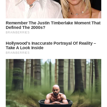
WN
SUMEDANG
WN
CIANJUR
WN
KEPULAUAN
SERIBU
WN
TANGERANG
WN
BINJAI
WN
CIREBON