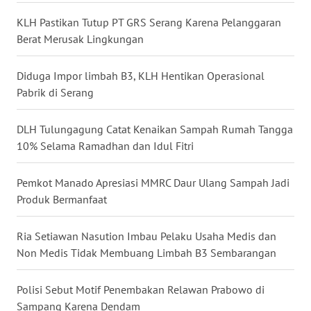
WN
KLH Pastikan Tutup PT GRS Serang Karena Pelanggaran
NUSANTARA
Berat Merusak Lingkungan
WN
Diduga Impor limbah B3, KLH Hentikan Operasional
JOGJA
Pabrik di Serang
WN
DLH Tulungagung Catat Kenaikan Sampah Rumah Tangga
JATIM
10% Selama Ramadhan dan Idul Fitri
WN
Pemkot Manado Apresiasi MMRC Daur Ulang Sampah Jadi
BALI
Produk Bermanfaat
WN
Ria Setiawan Nasution Imbau Pelaku Usaha Medis dan
KALBAR
Non Medis Tidak Membuang Limbah B3 Sembarangan
WN
Polisi Sebut Motif Penembakan Relawan Prabowo di
KALTENG
Sampang Karena Dendam