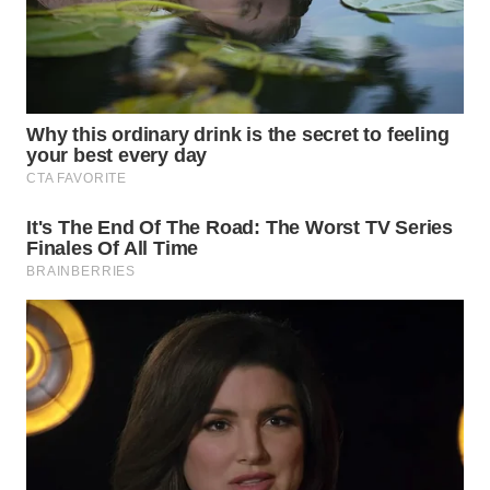
TAPANULI
TENGAH
WN DELI
SERDANG
WN
TEBING
TINGGI
WN
PAKPAK
WN
KARAWANG
WN
BEKASI