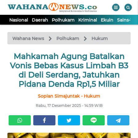
Nasional
Daerah
Polhukam
Kriminal
Ekuin
Sains-Te
WAHANA
Tutup
TV
Wahana News
Polhukam
Hukum
NASIONAL
Mahkamah Agung Batalkan
Vonis Bebas Kasus Limbah B3
DAERAH
di Deli Serdang, Jatuhkan
Pidana Denda Rp1,5 Miliar
POLHUKAM
Sopian Simajuntak - Hukum
Rabu, 17 Desember 2025 - 14:59 WIB
KRIMINAL
EKUIN