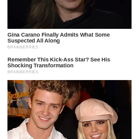
WN
BOGOR
WN
DEPOK
WN
TAPANULI
UTARA
WN
SAMOSIR
WN
PADANG
LAWAS