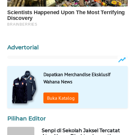
WAHANA
LISTRIK
WAHANA
TRAVEL
Advertorial
WAHANA
TV
Dapatkan Merchandise Eksklusif
WAHANANEWS
Wahana News
ID
Buka Katalog
WAHANANEWS
CO ID
Pilihan Editor
WAHANANEWS
NET
Senpi di Sekolah Jaksel Tercatat