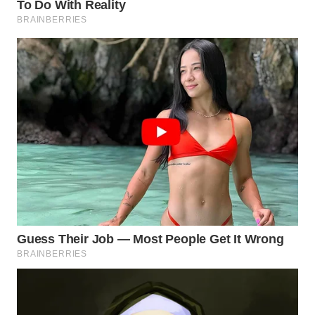
WN
MALUKU
WN
MALUT
WN
DAIRI
WN
DANAU
TOBA
WN
NIAS
WN
LANGKAT