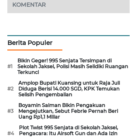
KOMENTAR
MAWAKA
ID
MARTABAT
NET
Berita Populer
PLN
Bikin Geger! 995 Senjata Tersimpan di
WATCH
#1
Sekolah Jaksel, Polisi Masih Selidiki Ruangan
Terkunci
MKLI
Amplop Bupati Kuansing untuk Raja Juli
#2
Diduga Berisi 14.000 SGD, KPK Temukan
Selisih Pengembalian
LPKKI
Boyamin Saiman Bikin Pengakuan
LKKI
#3
Mengejutkan, Sebut Febrie Pernah Beri
Uang Rp1,1 Miliar
KOPEKLIN
Plot Twist 995 Senjata di Sekolah Jaksel,
#4
Pengacara: Itu Airsoft Gun dan Ada Izin