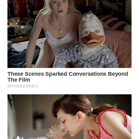
WN
NATUNA
WN
BINTAN
WN
MANDALIKA
WN
LIKUPANG
WN
LABUANBAJO
WN
BORNEO