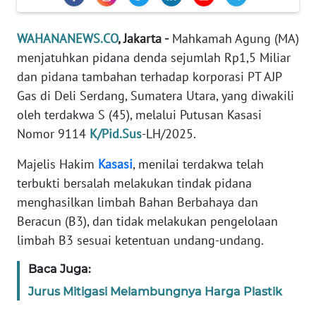
Informasi
INDEKS
WAHANANEWS.CO
, Jakarta -
Mahkamah Agung (MA)
BERITA
menjatuhkan pidana denda sejumlah Rp1,5 Miliar
dan pidana tambahan terhadap korporasi PT AJP
KONTAK
Gas di Deli Serdang, Sumatera Utara, yang diwakili
KAMI
oleh terdakwa S (45), melalui Putusan Kasasi
Nomor 9114
K/Pid.Sus
-LH/2025.
INFO
IKLAN
Majelis Hakim
Kasasi
, menilai terdakwa telah
terbukti bersalah melakukan tindak pidana
TENTANG
menghasilkan limbah Bahan Berbahaya dan
KAMI
Beracun (B3), dan tidak melakukan pengelolaan
limbah B3 sesuai ketentuan undang-undang.
PEDOMAN
MEDIA
Baca Juga:
SIBER
Jurus Mitigasi Melambungnya Harga Plastik
REDAKSI