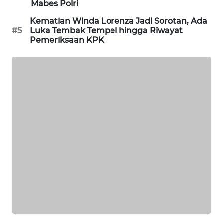
Mabes Polri
PORTAL
KONSUMEN
Kematian Winda Lorenza Jadi Sorotan, Ada
#5
Luka Tembak Tempel hingga Riwayat
Pemeriksaan KPK
FORWAMKI
ALPERKLINAS
FORJASIDA
TAMBANG
NEWS
SITUNGIR
NEWS
SIDIKALANG
NEWS