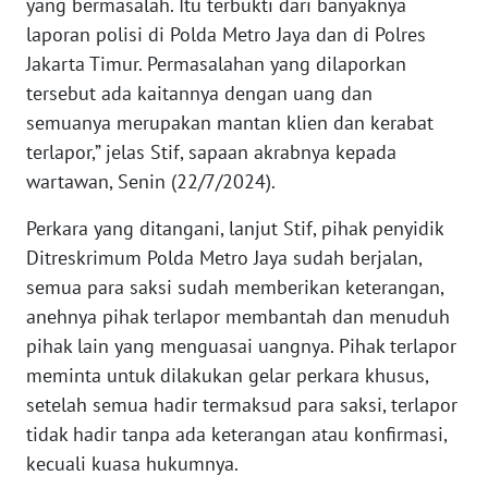
yang bermasalah. Itu terbukti dari banyaknya
laporan polisi di Polda Metro Jaya dan di Polres
WN
SERAMBI
Jakarta Timur. Permasalahan yang dilaporkan
tersebut ada kaitannya dengan uang dan
WN
semuanya merupakan mantan klien dan kerabat
JAMBI
terlapor,” jelas Stif, sapaan akrabnya kepada
wartawan, Senin (22/7/2024).
WN
SULTRA
Perkara yang ditangani, lanjut Stif, pihak penyidik
Ditreskrimum Polda Metro Jaya sudah berjalan,
WN
semua para saksi sudah memberikan keterangan,
NTB
anehnya pihak terlapor membantah dan menuduh
pihak lain yang menguasai uangnya. Pihak terlapor
WN
meminta untuk dilakukan gelar perkara khusus,
SULTENG
setelah semua hadir termaksud para saksi, terlapor
tidak hadir tanpa ada keterangan atau konfirmasi,
WN
kecuali kuasa hukumnya.
SULBAR