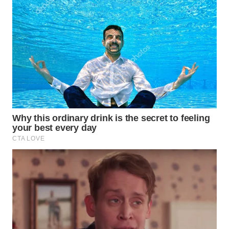
MAWAKA
ID
MARTABAT
NET
PLN
WATCH
MKLI
LPKKI
LKKI
KOPEKLIN