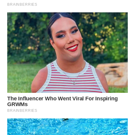
WAHANA
DESA
WISATA
LAPAK
WAHANA
Wahana
Network
KONSUMEN
LISTRIK
MASYARAKAT
KELISTRIKAN
WALINKI
ID