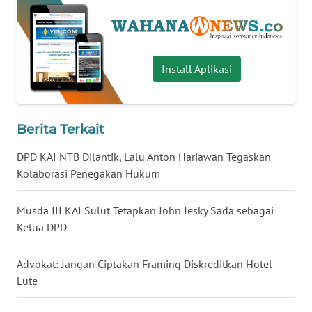
WN
TAPANULI
SELATAN
Install Aplikasi
WN
TANJUNG
LESUNG
Berita Terkait
DPD KAI NTB Dilantik, Lalu Anton Hariawan Tegaskan
WN
KARO
Kolaborasi Penegakan Hukum
WN
Musda III KAI Sulut Tetapkan John Jesky Sada sebagai
SIMALUNGUN
Ketua DPD
WN
Advokat: Jangan Ciptakan Framing Diskreditkan Hotel
LABUHANBATU
Lute
WN