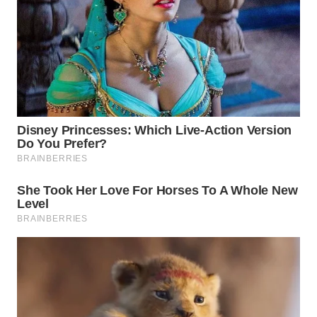
Wahana
Media
Group
WAHANA
NEWS
WAHANA
TANI
WAHANA
ADVOKAT
WAHANA
INFRASTRUKTUR
WAHANA
KONSUMEN