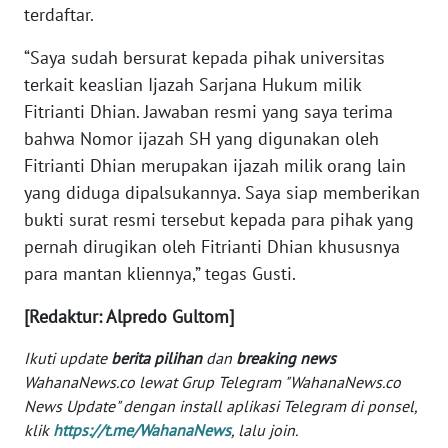
terdaftar.
WN
KALTARA
“Saya sudah bersurat kepada pihak universitas
terkait keaslian Ijazah Sarjana Hukum milik
WN
Fitrianti Dhian. Jawaban resmi yang saya terima
KALSEL
bahwa Nomor ijazah SH yang digunakan oleh
Fitrianti Dhian merupakan ijazah milik orang lain
WN
yang diduga dipalsukannya. Saya siap memberikan
KALTIM
bukti surat resmi tersebut kepada para pihak yang
WN
pernah dirugikan oleh Fitrianti Dhian khususnya
SULSEL
para mantan kliennya,” tegas Gusti.
[Redaktur: Alpredo Gultom]
WN
GORONTALO
Ikuti update
berita pilihan
dan
breaking news
WahanaNews.co lewat Grup Telegram "WahanaNews.co
WN
News Update" dengan install aplikasi Telegram di ponsel,
SULUT
klik
https://t.me/WahanaNews
, lalu join.