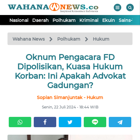
Nasional
Daerah
Polhukam
Kriminal
Ekuin
Sains-Te
WAHANA
Tutup
TV
Wahana News
Polhukam
Hukum
NASIONAL
Oknum Pengacara FD
Dipolisikan, Kuasa Hukum
DAERAH
Korban: Ini Apakah Advokat
Gadungan?
POLHUKAM
Sopian Simanjuntak - Hukum
Senin, 22 Juli 2024 - 18:44 WIB
KRIMINAL
EKUIN