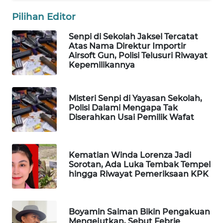
SIBARAGAS
Pilihan Editor
NEWS
Senpi di Sekolah Jaksel Tercatat
Atas Nama Direktur Importir
METRO
Airsoft Gun, Polisi Telusuri Riwayat
SIANTAR
Kepemilikannya
NEWS
METRO
Misteri Senpi di Yayasan Sekolah,
Polisi Dalami Mengapa Tak
MEDAN
Diserahkan Usai Pemilik Wafat
NEWS
METRO
Kematian Winda Lorenza Jadi
JAKARTA
Sorotan, Ada Luka Tembak Tempel
NEWS
hingga Riwayat Pemeriksaan KPK
KRT
NEWS
Boyamin Saiman Bikin Pengakuan
Mengejutkan, Sebut Febrie