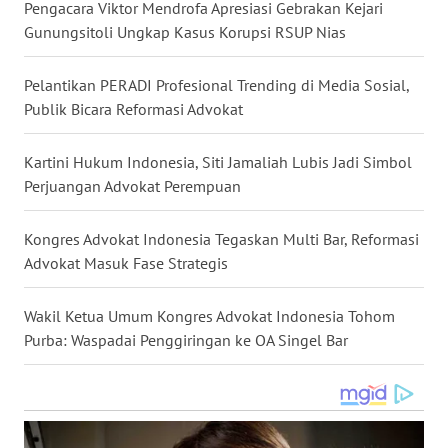
Pengacara Viktor Mendrofa Apresiasi Gebrakan Kejari
TAPANULI
Gunungsitoli Ungkap Kasus Korupsi RSUP Nias
TENGAH
Pelantikan PERADI Profesional Trending di Media Sosial,
WN DELI
Publik Bicara Reformasi Advokat
SERDANG
Kartini Hukum Indonesia, Siti Jamaliah Lubis Jadi Simbol
WN
Perjuangan Advokat Perempuan
TEBING
TINGGI
Kongres Advokat Indonesia Tegaskan Multi Bar, Reformasi
Advokat Masuk Fase Strategis
WN
PAKPAK
Wakil Ketua Umum Kongres Advokat Indonesia Tohom
WN
Purba: Waspadai Penggiringan ke OA Singel Bar
KARAWANG
WN
BEKASI