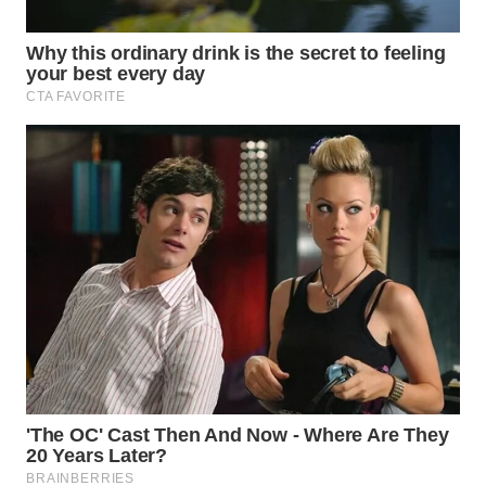
WN
PRIANGAN
TIMUR
WN
SEMARANG
WN
SOLO
WN
BOROBUDUR
WN
MADURA
WN
SURABAYA