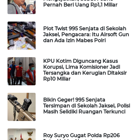
KARING
Pernah Beri Uang Rp1,1 Miliar
NEWS
JURNAL
Plot Twist 995 Senjata di Sekolah
MARITIM
Jaksel, Pengacara: Itu Airsoft Gun
dan Ada Izin Mabes Polri
HUMBANG
NEWS
KPU Kotim Diguncang Kasus
Korupsi, Lima Komisioner Jadi
Tersangka dan Kerugian Ditaksir
GARONGGANG
Rp10 Miliar
NEWS
FISUELRI
Bikin Geger! 995 Senjata
ID
Tersimpan di Sekolah Jaksel, Polisi
Masih Selidiki Ruangan Terkunci
ENERGI
NEWS
Roy Suryo Gugat Polda Rp206