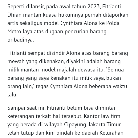
Seperti dilansir, pada awal tahun 2023, Fitrianti
WN
Dhian mantan kuasa hukumnya pernah dilaporkan
BABEL
artis sekaligus model Cynthiara Alona ke Polda
Metro Jaya atas dugaan pencurian barang
WN
SUMBAR
pribadinya.
Fitrianti sempat disindir Alona atas barang-barang
WN
mewah yang dikenakan, diyakini adalah barang
SUMSEL
milik mantan model majalah dewasa itu. "Semua
barang yang saya kenakan itu milik saya, bukan
WN
BENGKULU
orang lain," tegas Cynthiara Alona beberapa waktu
lalu.
WN
LAMPUNG
Sampai saat ini, Fitrianti belum bisa dimintai
keterangan terkait hal tersebut. Kantor law firm
WN
yang berada di wilayah Cipayung, Jakarta Timur
JATENG
telah tutup dan kini pindah ke daerah Kelurahan