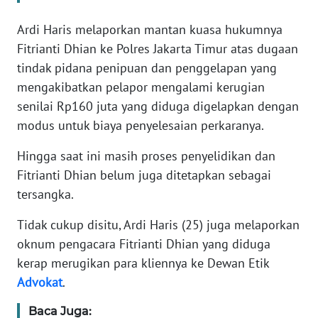
Ardi Haris melaporkan mantan kuasa hukumnya
KARIR
Fitrianti Dhian ke Polres Jakarta Timur atas dugaan
tindak pidana penipuan dan penggelapan yang
DISCLAIMER
mengakibatkan pelapor mengalami kerugian
senilai Rp160 juta yang diduga digelapkan dengan
Wahana
News
modus untuk biaya penyelesaian perkaranya.
Regional
Hingga saat ini masih proses penyelidikan dan
WN
Fitrianti Dhian belum juga ditetapkan sebagai
SUMUT
tersangka.
Tidak cukup disitu, Ardi Haris (25) juga melaporkan
WN
JAKARTA
oknum pengacara Fitrianti Dhian yang diduga
kerap merugikan para kliennya ke Dewan Etik
WN
Advokat
.
JABAR
Baca Juga: