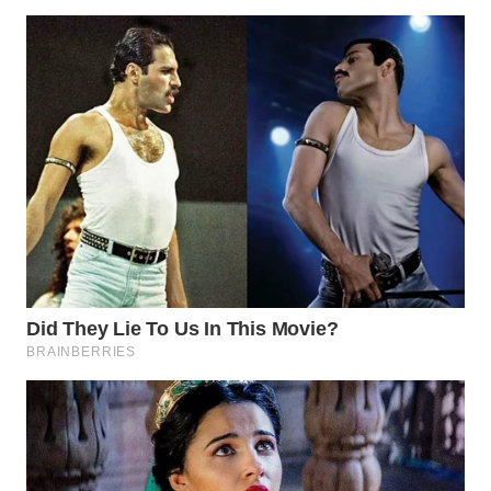
WN
NATUNA
WN
BINTAN
WN
MANDALIKA
WN
LIKUPANG
WN
LABUANBAJO
WN
BORNEO