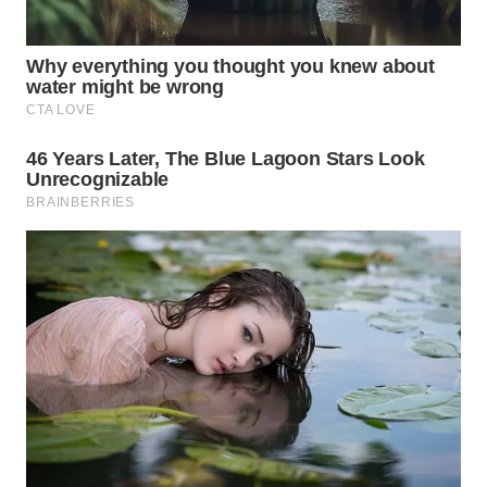
WN
INDRAMAYU
WN
KUNINGAN
WN
MAJALENGKA
WN
SUBANG
WN
SUKABUMI
WN
PURWAKARTA