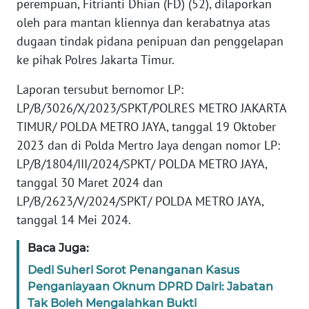
perempuan, Fitrianti Dhian (FD) (52), dilaporkan
Informasi
oleh para mantan kliennya dan kerabatnya atas
INDEKS
dugaan tindak pidana penipuan dan penggelapan
BERITA
ke pihak Polres Jakarta Timur.
KONTAK
Laporan tersubut bernomor LP:
KAMI
LP/B/3026/X/2023/SPKT/POLRES METRO JAKARTA
TIMUR/ POLDA METRO JAYA, tanggal 19 Oktober
INFO
2023 dan di Polda Mertro Jaya dengan nomor LP:
IKLAN
LP/B/1804/III/2024/SPKT/ POLDA METRO JAYA,
tanggal 30 Maret 2024 dan
TENTANG
LP/B/2623/V/2024/SPKT/ POLDA METRO JAYA,
KAMI
tanggal 14 Mei 2024.
PEDOMAN
Baca Juga:
MEDIA
SIBER
Dedi Suheri Sorot Penanganan Kasus
Penganiayaan Oknum DPRD Dairi: Jabatan
Tak Boleh Mengalahkan Bukti
REDAKSI