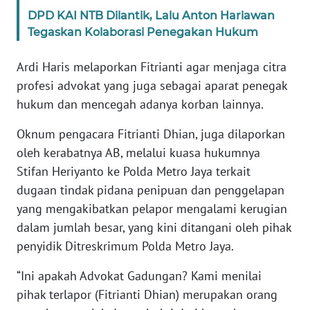
WN
DPD KAI NTB Dilantik, Lalu Anton Hariawan
BANTEN
Tegaskan Kolaborasi Penegakan Hukum
WN
Ardi Haris melaporkan Fitrianti agar menjaga citra
NTT
profesi advokat yang juga sebagai aparat penegak
hukum dan mencegah adanya korban lainnya.
WN
KEPRI
Oknum pengacara Fitrianti Dhian, juga dilaporkan
oleh kerabatnya AB, melalui kuasa hukumnya
WN
Stifan Heriyanto ke Polda Metro Jaya terkait
PAPUA
dugaan tindak pidana penipuan dan penggelapan
yang mengakibatkan pelapor mengalami kerugian
WN
dalam jumlah besar, yang kini ditangani oleh pihak
PAPUA
penyidik Ditreskrimum Polda Metro Jaya.
BARAT
“Ini apakah Advokat Gadungan? Kami menilai
WN
pihak terlapor (Fitrianti Dhian) merupakan orang
RIAU