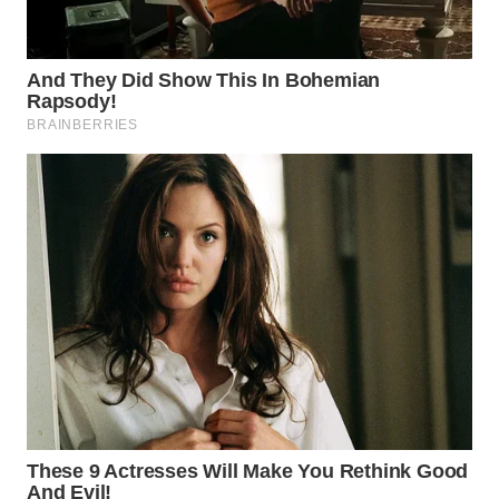
WAHANA
SPORT
WAHANA
UMKM
WAHANA
SELEB
WAHANA
PERSONA
WAHANA
OTOMOTIF
WAHANA
HEALTH