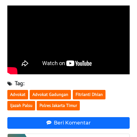
WN
MALUKU
WN
MALUT
WN
DAIRI
WN
DANAU
Tag:
TOBA
Advokat
Advokat Gadungan
Fitrianti Dhian
WN
Ijazah Palsu
Polres Jakarta Timur
NIAS
Beri Komentar
WN
LANGKAT