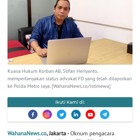
SAINS-TEKNO
KESEHATAN
INTERNASIONAL
SERBA-SERBI
Kuasa Hukum Korban AB, Stifan Heriyanto,
PENDIDIKAN
mempertanyakan status advokat FD yang telah dilaporkan
ke Polda Metro Jaya. [WahanaNews.co/Istimewa]
OLAHRAGA
Ikuti Kami di:
OPINI
EDITORIAL
WahanaNews.co
, Jakarta -
Oknum pengacara