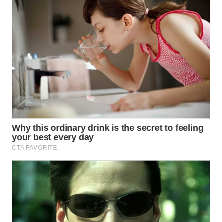
WN
BOGOR
WN
DEPOK
WN
TAPANULI
UTARA
WN
SAMOSIR
WN
PADANG
LAWAS