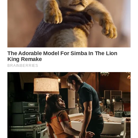
WAHANA
LISTRIK
WAHANA
TRAVEL
WAHANA
TV
WAHANANEWS
ID
WAHANANEWS
CO ID
WAHANANEWS
NET