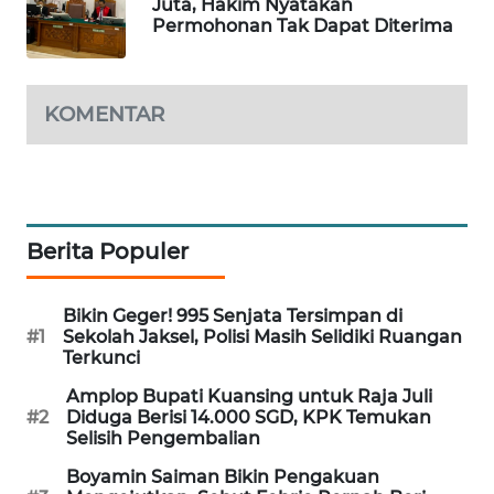
Juta, Hakim Nyatakan
CILEUNGSI
Permohonan Tak Dapat Diterima
NEWS
BERKAT
KOMENTAR
NEWS
BERAMPU
NEWS
Berita Populer
ANUGERAH
NEWS
Bikin Geger! 995 Senjata Tersimpan di
AKHLAK
#1
Sekolah Jaksel, Polisi Masih Selidiki Ruangan
Terkunci
ID
Amplop Bupati Kuansing untuk Raja Juli
PERAPKI
#2
Diduga Berisi 14.000 SGD, KPK Temukan
Selisih Pengembalian
NEWS
Boyamin Saiman Bikin Pengakuan