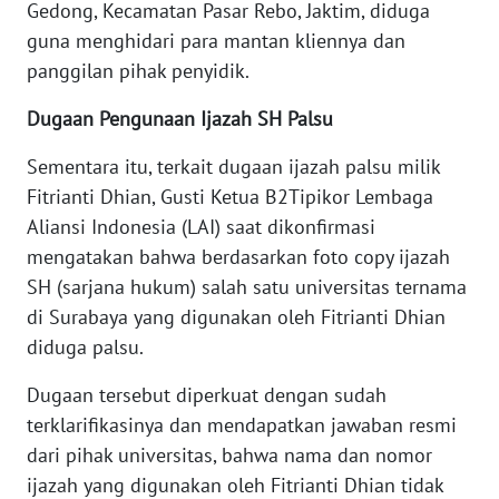
Gedong, Kecamatan Pasar Rebo, Jaktim, diduga
WN
guna menghidari para mantan kliennya dan
NUSANTARA
panggilan pihak penyidik.
WN
Dugaan Pengunaan Ijazah SH Palsu
JOGJA
Sementara itu, terkait dugaan ijazah palsu milik
WN
Fitrianti Dhian, Gusti Ketua B2Tipikor Lembaga
JATIM
Aliansi Indonesia (LAI) saat dikonfirmasi
mengatakan bahwa berdasarkan foto copy ijazah
WN
SH (sarjana hukum) salah satu universitas ternama
BALI
di Surabaya yang digunakan oleh Fitrianti Dhian
diduga palsu.
WN
KALBAR
Dugaan tersebut diperkuat dengan sudah
terklarifikasinya dan mendapatkan jawaban resmi
WN
dari pihak universitas, bahwa nama dan nomor
KALTENG
ijazah yang digunakan oleh Fitrianti Dhian tidak