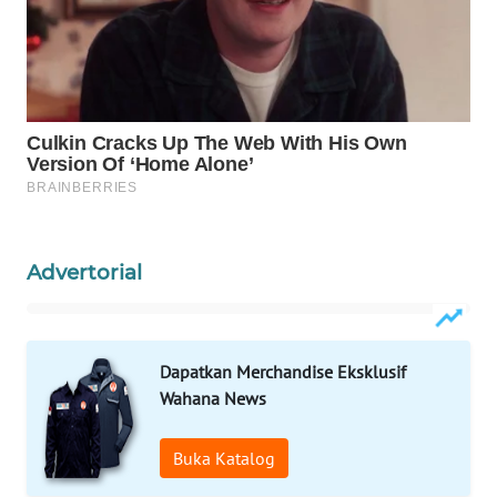
PORTAL
KONSUMEN
FORWAMKI
ALPERKLINAS
FORJASIDA
Advertorial
TAMBANG
NEWS
SITUNGIR
Dapatkan Merchandise Eksklusif
NEWS
Wahana News
SIDIKALANG
Buka Katalog
NEWS