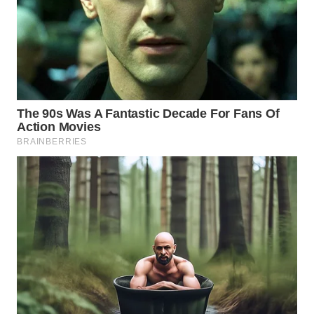
WN
SUMEDANG
WN
CIANJUR
WN
KEPULAUAN
SERIBU
WN
TANGERANG
WN
BINJAI
WN
CIREBON